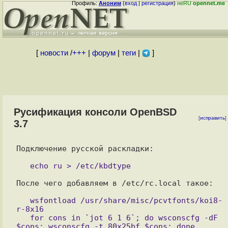
Профиль:
Аноним
(
вход
|
регистрация
)
неRU
opennet.me
[
новости
/
+++
|
форум
|
теги
|
]
Русификация консоли OpenBSD
[
исправить
]
3.7
Подключение русской раскладки:

После чего добавляем в /etc/rc.local такое:

   wsfontload /usr/share/misc/pcvtfonts/koi8-
r-8x16

   for cons in `jot 6 1 6`; do wsconscfg -dF 
$cons; wsconscfg -t 80x25bf $cons; done
