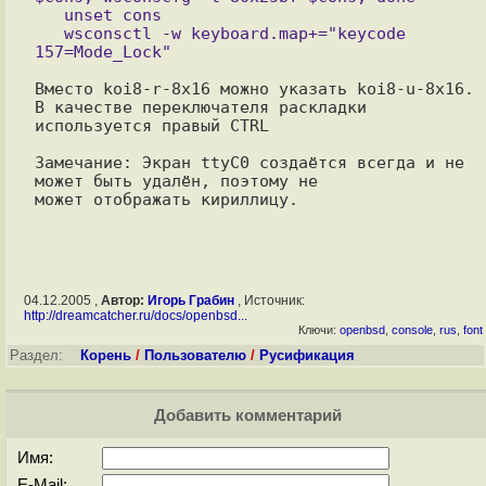
   unset cons

   wsconsctl -w keyboard.map+="keycode 
Вместо koi8-r-8x16 можно указать koi8-u-8x16. 

В качестве переключателя раскладки 
используется правый CTRL

Замечание: Экран ttyC0 создаётся всегда и не 
может быть удалён, поэтому не

04.12.2005 ,
Автор:
Игорь Грабин
, Источник:
http://dreamcatcher.ru/docs/openbsd...
Ключи:
openbsd
,
console
,
rus
,
font
Раздел:
Корень
/
Пользователю
/
Русификация
Добавить комментарий
Имя:
E-Mail: