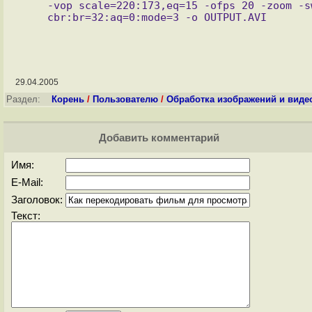
    -vop scale=220:173,eq=15 -ofps 20 -zoom -sws 2 -lameopts \

29.04.2005
Раздел:
Корень
/
Пользователю
/
Обработка изображений и виде
Добавить комментарий
Имя:
E-Mail:
Заголовок:
Текст: