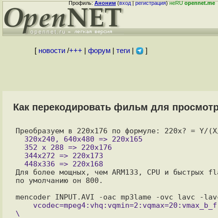
Профиль:
Аноним
(
вход
|
регистрация
)
неRU
opennet.me
[
новости
/
+++
|
форум
|
теги
|
]
Как перекодировать фильм для просмотр
  320x240, 640x480 => 220x165

  352 x 288 => 220x176

  344x272 => 220x173

Для более мощных, чем ARM133, СPU и быстрых fl
по умолчанию он 800.

    vcodec=mpeg4:vhq:vqmin=2:vqmax=20:vmax_b_frames=2:vbitrate=100:vqcomp=0.6 
\
