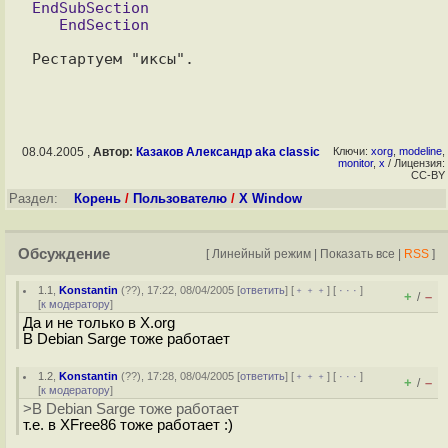
EndSubSection

08.04.2005 ,
Автор:
Казаков Александр aka classic
Ключи:
xorg
,
modeline
,
monitor
,
x
/ Лицензия:
CC-BY
Раздел:
Корень
/
Пользователю
/
X Window
Обсуждение
[
Линейный режим
|
Показать все
|
RSS
]
1.1
,
Konstantin
(
??
), 17:22, 08/04/2005 [
ответить
] [
﹢﹢﹢
] [
· · ·
]
+
–
/
[
к модератору
]
Да и не только в X.org
В Debian Sarge тоже работает
1.2
,
Konstantin
(
??
), 17:28, 08/04/2005 [
ответить
] [
﹢﹢﹢
] [
· · ·
]
+
–
/
[
к модератору
]
>В Debian Sarge тоже работает
т.е. в XFree86 тоже работает :)