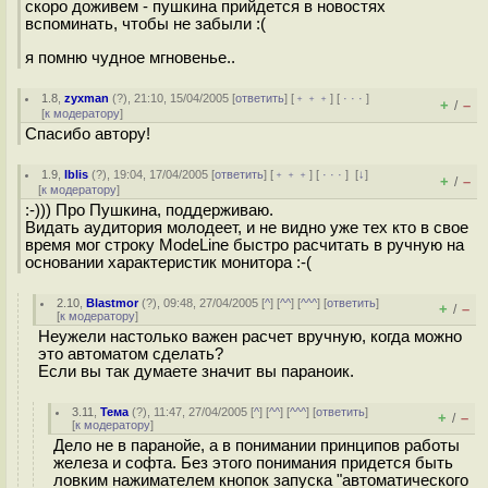
скоро доживем - пушкина прийдется в новостях
вспоминать, чтобы не забыли :(
я помню чудное мгновенье..
1.8
,
zyxman
(
?
), 21:10, 15/04/2005 [
ответить
] [
﹢﹢﹢
] [
· · ·
]
+
–
/
[
к модератору
]
Спасибо автору!
1.9
,
Iblis
(
?
), 19:04, 17/04/2005 [
ответить
] [
﹢﹢﹢
] [
· · ·
]
[
↓
]
+
–
/
[
к модератору
]
:-))) Про Пушкина, поддерживаю.
Видать аудитория молодеет, и не видно уже тех кто в свое
время мог строку ModeLine быстро расчитать в ручную на
основании характеристик монитора :-(
2.10
,
Blastmor
(
?
), 09:48, 27/04/2005 [
^
] [
^^
] [
^^^
] [
ответить
]
+
–
/
[
к модератору
]
Неужели настолько важен расчет вручную, когда можно
это автоматом сделать?
Если вы так думаете значит вы параноик.
3.11
,
Тема
(
?
), 11:47, 27/04/2005 [
^
] [
^^
] [
^^^
] [
ответить
]
+
–
/
[
к модератору
]
Дело не в паранойе, а в понимании принципов работы
железа и софта. Без этого понимания придется быть
ловким нажимателем кнопок запуска "автоматического