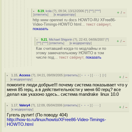
8.19
,
kola
(
?
), 09:34, 13/12/2006 [
^
] [
^^
] [
^^^
]
+
–
/
[
ответить
]
[
к модератору
]
http www opennet ru docs HOWTO-RU XFree86-
Video-Timings-HOWTO html...
текст свёрнут,
показать
9.21
,
Michael Shigorin
(
?
), 22:43, 04/06/2007 [
^
]
+
–
/
[
^^
] [
^^^
] [
ответить
]
[
к модератору
]
Как считавший когда-то модлайны и по
этому замечательному HOWTO в том
числе под...
текст свёрнут,
показать
1.15
,
Access
(
?
), 04:21, 09/09/2005 [
ответить
] [
﹢﹢﹢
] [
· · ·
]
[
↑
]
+
–
/
[
к модератору
]
помогите люди добрые!!! почему система показывает что у
меня 85 герц, а в действительности у меня 60 герц? все
делал как указоно здесь.. система mandrake linux 10.0
1.17
,
Valery4
(
?
), 12:09, 05/04/2006 [
ответить
] [
﹢﹢﹢
] [
· · ·
]
+
–
/
[
к модератору
]
Гугель рулит! (По поводу 404)
http://how-to.ru/linux/howto/XFree86-Video-Timings-
HOWTO.html