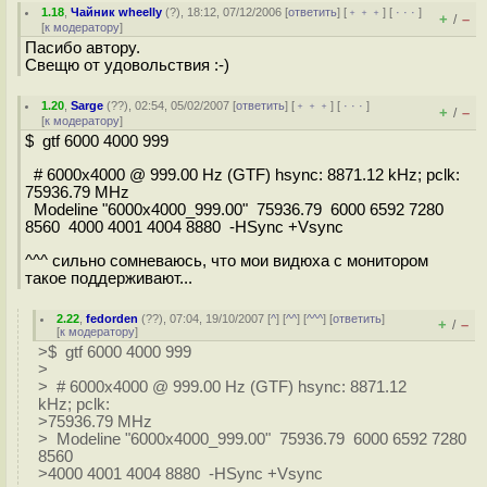
1.18
,
Чайник wheelly
(
?
), 18:12, 07/12/2006 [
ответить
] [
﹢﹢﹢
] [
· · ·
]
+
–
/
[
к модератору
]
Пасибо автору.
Свещю от удовольствия :-)
1.20
,
Sarge
(
??
), 02:54, 05/02/2007 [
ответить
] [
﹢﹢﹢
] [
· · ·
]
+
–
/
[
к модератору
]
$ gtf 6000 4000 999
# 6000x4000 @ 999.00 Hz (GTF) hsync: 8871.12 kHz; pclk:
75936.79 MHz
Modeline "6000x4000_999.00" 75936.79 6000 6592 7280
8560 4000 4001 4004 8880 -HSync +Vsync
^^^ сильно сомневаюсь, что мои видюха с монитором
такое поддерживают...
2.22
,
fedorden
(
??
), 07:04, 19/10/2007 [
^
] [
^^
] [
^^^
] [
ответить
]
+
–
/
[
к модератору
]
>$ gtf 6000 4000 999
>
> # 6000x4000 @ 999.00 Hz (GTF) hsync: 8871.12
kHz; pclk:
>75936.79 MHz
> Modeline "6000x4000_999.00" 75936.79 6000 6592 7280
8560
>4000 4001 4004 8880 -HSync +Vsync