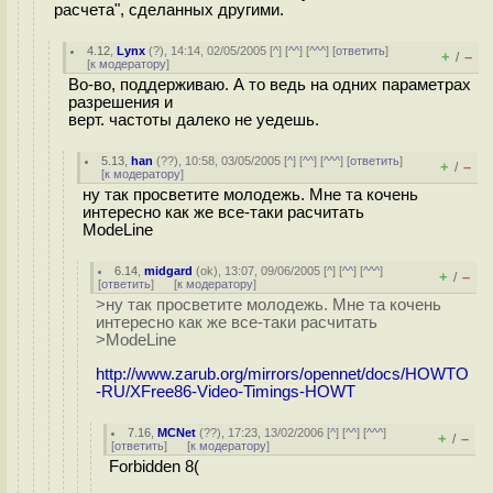
расчета", сделанных другими.
4.12
,
Lynx
(
?
), 14:14, 02/05/2005 [
^
] [
^^
] [
^^^
] [
ответить
]
+
–
/
[
к модератору
]
Во-во, поддерживаю. А то ведь на одних параметрах
разрешения и
верт. частоты далеко не уедешь.
5.13
,
han
(
??
), 10:58, 03/05/2005 [
^
] [
^^
] [
^^^
] [
ответить
]
+
–
/
[
к модератору
]
ну так просветите молодежь. Мне та кочень
интересно как же все-таки расчитать
ModeLine
6.14
,
midgard
(
ok
), 13:07, 09/06/2005 [
^
] [
^^
] [
^^^
]
+
–
/
[
ответить
]
[
к модератору
]
>ну так просветите молодежь. Мне та кочень
интересно как же все-таки расчитать
>ModeLine
http://www.zarub.org/mirrors/opennet/docs/HOWTO
-RU/XFree86-Video-Timings-HOWT
7.16
,
MCNet
(
??
), 17:23, 13/02/2006 [
^
] [
^^
] [
^^^
]
+
–
/
[
ответить
]
[
к модератору
]
Forbidden 8(