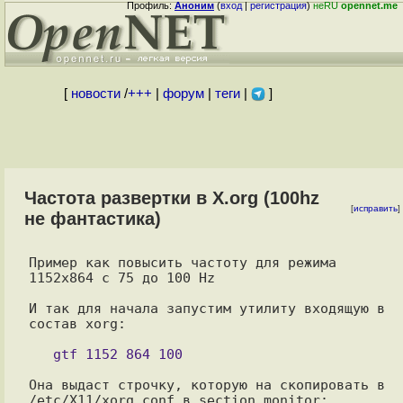
Профиль:
Аноним
(
вход
|
регистрация
)
неRU
opennet.me
[
новости
/
+++
|
форум
|
теги
|
]
Частота развертки в X.org (100hz
[
исправить
]
не фантастика)
Пример как повысить частоту для режима 
1152х864 с 75 до 100 Hz

И так для начала запустим утилиту входящую в 
состав xorg:

Она выдаст строчку, которую на скопировать в 
/etc/X11/xorg.conf в section monitor:
