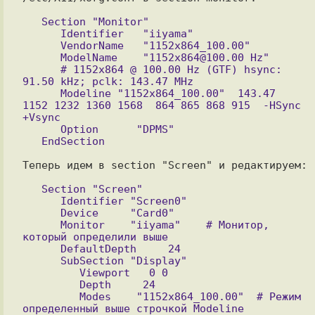
   Section "Monitor"

      Identifier   "iiyama"

      VendorName   "1152x864_100.00"

      ModelName    "1152x864@100.00 Hz"

      # 1152x864 @ 100.00 Hz (GTF) hsync: 
91.50 kHz; pclk: 143.47 MHz

      Modeline "1152x864_100.00"  143.47  
1152 1232 1360 1568  864 865 868 915  -HSync 
+Vsync

      Option      "DPMS"

Теперь идем в section "Screen" и редактируем:

   Section "Screen"

      Identifier "Screen0"

      Device     "Card0"

      Monitor    "iiyama"    # Монитор, 
который определили выше

      DefaultDepth     24

      SubSection "Display"

         Viewport   0 0

         Depth     24

         Modes    "1152x864_100.00"  # Режим 
определенный выше строчкой Modeline      