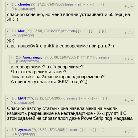
1.3
,
cheeter
(
?
), 17:22, 09/04/2005 [
ответить
] [
﹢﹢﹢
] [
· · ·
]
+
–
/
[
к модератору
]
спасибо конечно, но меня вполне устраивает и 60 герц на
ЖК :)
1.4
,
Max
(
??
), 23:58, 10/04/2005 [
ответить
] [
﹢﹢﹢
] [
· · ·
]
[
↓
]
+
–
/
[
к модератору
]
ЖК !
а вы попробуйте в ЖК в сереорежиме поиграть? :)
2.5
,
Алекстандр
(
?
), 08:06, 11/04/2005 [
^
] [
^^
] [
^^^
] [
ответить
]
+
–
/
[
к модератору
]
в сереорежиме? в сТереорежиме?
Что это за режимы такие?
Типа quake на 2х мониторах одновременно?
А причём тут частота ЖКМ тогда? ;)
1.6
,
MAN
(
??
), 12:12, 12/04/2005 [
ответить
] [
﹢﹢﹢
] [
· · ·
]
[
↑
]
+
–
/
[
к модератору
]
Спасибо автору статьи - она навела меня на мысль
изменить разрешение на нестандартное - X-ы рулят!!! С
этой задачей не справлялся даже PowerStrip под масдаем.
1.7
,
zyxman
(
?
), 18:52, 15/04/2005 [
ответить
] [
﹢﹢﹢
] [
· · ·
]
+
–
/
[
к модератору
]