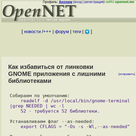
Профиль:
Аноним
(
вход
|
регистрация
)
неRU
opennet.me
[
новости
/
+++
|
форум
|
теги
|
]
Как избавиться от линковки
GNOME приложения с лишними
[
исправить
]
библиотеками
    readelf -d /usr/local/bin/gnome-terminal 
|grep NEEDED | wc -l
