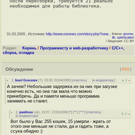
После пересборки, требуется 21 реально 
31.03.2005 , Источник:
http://www.osnews.com/story.php?new...
Ключи:
gnome
,
lib
,
optimization
/ Лицензия: CC-BY
Раздел:
Корень
/
Программисту и web-разработчику
/
C/C++,
сборка, отладка
Обсуждение
[
RSS
]
+
–
1
,
Iouri Goussev
(
?
), 03:03, 01/04/2005 [
ответить
]
[
к модератору
]
/
А зачем? Небольшая задержка из-за них при загузке
конечно есть, но она так мала что можно
принебречь. Да и памяти меньше программа
занимать не станет.
2
,
pavlinux
(
ok
), 19:27, 17/02/2008 [
^
] [
^^
] [
^^^
] [
ответить
]
+
–
/
[
к модератору
]
Вот было у Вас 255 кошек, 15 умерли - жрать от
этого они меньше не стали, да и гадить тоже, а
ссука обидно :)