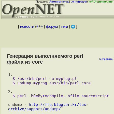
Профиль:
Аноним
(
вход
|
регистрация
)
неRU
opennet.me
[
новости
/
+++
|
форум
|
теги
|
]
Генерация выполняемого perl
[
исправить
]
файла из core
  $ /usr/bin/perl -u myprog.pl

undump - 
http://ftp.ktug.or.kr/tex-
archive/support/undump/