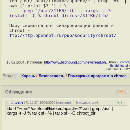
ldd /usr/local/libexec/apache/* | grep '=>' | 
     grep '/usr/X11R6/lib' | xargs -J % 
Пару скриптов для синхронизации файлов в 
chroot - 
ftp://ftp.opennet.ru/pub/security/chroot/
15.02.2004 , Источник:
http://www.bsdhound.com/newsread.ph...
Ключи:
chroot
,
lib
,
ldd
,
install
/
Лицензия: CC-BY
Раздел:
Корень
/
Безопасность
/
Помещение программ в chroot
Обсуждение
[
RSS
]
+
–
1
,
toshe
(
?
), 18:27, 10/09/2005 [
ответить
]
[
к модератору
]
/
ldd -f "%p\n" /usr/local/libexec/apache2/*.so | grep '/usr' |
xargs -t -J % tar cpf - % | tar xpf - -C chroot_dir