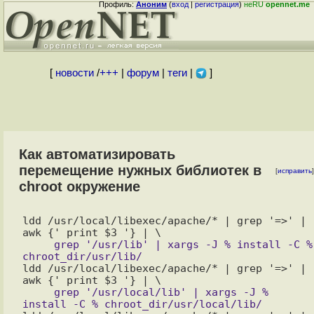
Профиль:
Аноним
(
вход
|
регистрация
)
неRU
opennet.me
[
новости
/
+++
|
форум
|
теги
|
]
Как автоматизировать
перемещение нужных библиотек в
[
исправить
]
chroot окружение
ldd /usr/local/libexec/apache/* | grep '=>' | 
     grep '/usr/lib' | xargs -J % install -C % 
ldd /usr/local/libexec/apache/* | grep '=>' | 
     grep '/usr/local/lib' | xargs -J % 