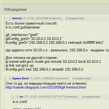
Обсуждение
1
,
4ertus2
(
?
), 17:56, 13/12/2008 [
ответить
]
[
к модератору
]
Есть более грамотный способ:
в rc.conf добавляем:
gif_interfaces="gre0"
gifconfig_gre0="10.10.0.2 10.10.0.1"
ifconfig_gre0="192.168.0.2 192.168.0.1 netmask 0xffffffff link1"
где адреса сети 10.10.х.х - реальные, 192.168.0.х - выданы т
Для лялиха на другой стороне:
ip tunnel add gre1 mode gre remote 10.10.0.2 local 10.10.0.1
ip link set gre1 up
ifconfig gre1 inet 192.168.0.1 dstaddr 192.168.0.2
2
,
Админ Веня
(
?
), 20:47, 12/09/2010 [
ответить
]
[
к модератору
]
Оно то да. но маршрутизацию никто не отменял.
http://uawiki.blogspot.com/2010/09/gif-freebsd.html
3
,
an
(
??
), 15:43, 14/04/2011 [
^
] [
^^
] [
^^^
] [
ответить
]
[
к модератору
]
в rc.conf: