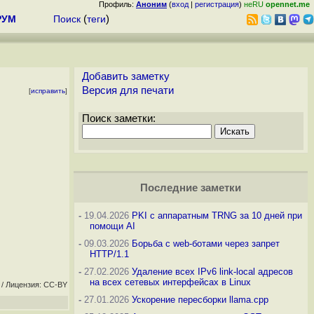
Профиль:
Аноним
(
вход
|
регистрация
)
неRU
opennet.me
РУМ
Поиск
(
теги
)
Добавить заметку
Версия для печати
[
исправить
]
Поиск заметки:
Последние заметки
-
19.04.2026
PKI с аппаратным TRNG за 10 дней при
помощи AI
-
09.03.2026
Борьба с web-ботами через запрет
HTTP/1.1
-
27.02.2026
Удаление всех IPv6 link-local адресов
на всех сетевых интерфейсах в Linux
/ Лицензия: CC-BY
-
27.01.2026
Ускорение пересборки llama.cpp