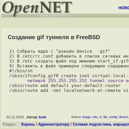
НОВ
Создание gif туннеля в FreeBSD
1) Собрать ядро с "pseudo-device   gif"

2) В /etc/rc.conf добавить в список сетевых инт
3) В /etc создать файл под именем start_if.gif
4) Вставить в файл примерно следующее содержани
#!/bin/sh

/sbin/route add default your-default-router

03.11.2003 ,
Автор:
kont
Ключи:
image
,
mtu
,
vi
,
file
,
config
,
device
Раздел:
Корень
/
Администратору
/
Сетевая подсистема, маршру