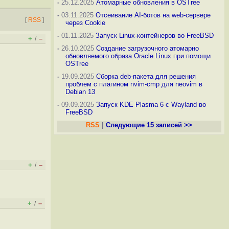
-
25.12.2025
Атомарные обновления в OSTree
-
03.11.2025
Отсеивание AI-ботов на web-сервере
[
RSS
]
через Cookie
-
01.11.2025
Запуск Linux-контейнеров во FreeBSD
+
–
/
-
26.10.2025
Создание загрузочного атомарно
обновляемого образа Oracle Linux при помощи
OSTree
-
19.09.2025
Сборка deb-пакета для решения
проблем с плагином nvim-cmp для neovim в
Debian 13
-
09.09.2025
Запуск KDE Plasma 6 с Wayland во
FreeBSD
RSS
|
Следующие 15 записей >>
+
–
/
+
–
/