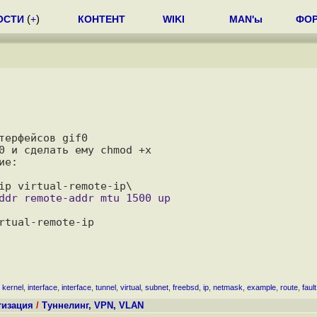
ОСТИ
(
+
)
КОНТЕНТ
WIKI
MAN'ы
ФО
ерфейсов gif0

0 и сделать ему chmod +x

е:

,
kernel
,
interface
,
interface
,
tunnel
,
virtual
,
subnet
,
freebsd
,
ip
,
netmask
,
example
,
route
,
fault
тизация
/
Туннелинг, VPN, VLAN