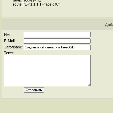
static_routes="r1"
route_r1="1.1.1.1 -iface gif0"
Доба
Имя:
E-Mail:
Заголовок:
Текст: