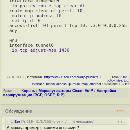
 match ip address 101 

access-list 101 permit tcp 10.1.3.0 0.0.0.255 
any 

или

27.10.2003 , Источник:
http://www.cisco.com/warp/public/10...
Ключи:
mtu
,
policy
,
size
,
tcp
,
interface
,
tunnel
,
access
,
ip
,
route
,
map
,
ethernet
/ Лицензия: CC-BY
Раздел:
Корень
/
Маршрутизаторы Cisco, VoIP
/
Настройка
маршрутизации (BGP, OSPF, RIP)
Обсуждение
[
RSS
]
+
–
1
,
Bor
(
?
), 03:54, 01/11/2003 [
ответить
]
[
к модератору
]
/
А можна пример с какими хостами ?