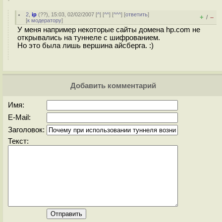
2
,
ip
(
??
), 15:03, 02/02/2007 [
^
] [
^^
] [
^^^
] [
ответить
]
+
–
/
[
к модератору
]
У меня например некоторые сайты домена hp.com не
открывались на туннеле с шифрованием.
Но это была лишь вершина айсберга. :)
Добавить комментарий
Имя:
E-Mail:
Заголовок:
Текст: