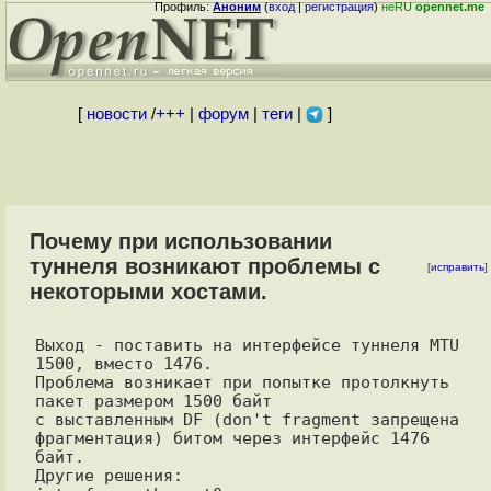
Профиль:
Аноним
(
вход
|
регистрация
)
неRU
opennet.me
[
новости
/
+++
|
форум
|
теги
|
]
Почему при использовании
туннеля возникают проблемы с
[
исправить
]
некоторыми хостами.
Выход - поставить на интерфейсе туннеля MTU 
1500, вместо 1476.

Проблема возникает при попытке протолкнуть 
пакет размером 1500 байт 

с выставленным DF (don't fragment запрещена 
фрагментация) битом через интерфейс 1476 
байт. 

Другие решения:
