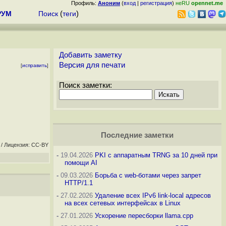
Профиль:
Аноним
(
вход
|
регистрация
)
неRU
opennet.me
РУМ
Поиск
(
теги
)
Добавить заметку
Версия для печати
[
исправить
]
Поиск заметки:
Последние заметки
/ Лицензия: CC-BY
-
19.04.2026
PKI с аппаратным TRNG за 10 дней при
помощи AI
-
09.03.2026
Борьба с web-ботами через запрет
HTTP/1.1
-
27.02.2026
Удаление всех IPv6 link-local адресов
на всех сетевых интерфейсах в Linux
-
27.01.2026
Ускорение пересборки llama.cpp