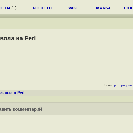
ОСТИ
(
+
)
КОНТЕНТ
WIKI
MAN'ы
ФО
ола на Perl
Ключи:
perl
,
pri
,
print
енные в Perl
вить комментарий