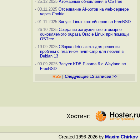
-
25.12.2025
Атомарные обновления в OSTree
-
03.11.2025
Отсеивание AI-ботов на web-сервере
через Cookie
-
01.11.2025
Запуск Linux-контейнеров во FreeBSD
-
26.10.2025
Создание загрузочного атомарно
обновляемого образа Oracle Linux при помощи
OSTree
-
19.09.2025
Сборка deb-пакета для решения
проблем с плагином nvim-cmp для neovim в
Debian 13
-
09.09.2025
Запуск KDE Plasma 6 с Wayland во
FreeBSD
RSS
|
Следующие 15 записей >>
Хостинг:
Created 1996-2026 by
Maxim Chirkov