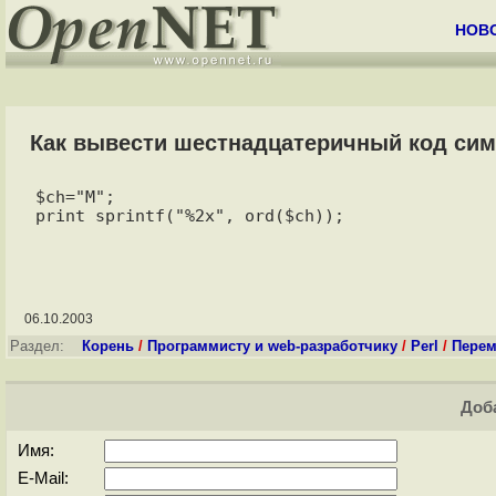
НОВ
Как вывести шестнадцатеричный код симв
$ch="M";

06.10.2003
Раздел:
Корень
/
Программисту и web-разработчику
/
Perl
/
Перем
Доба
Имя:
E-Mail: