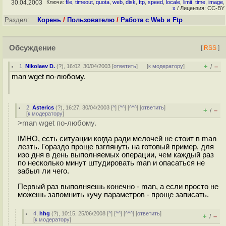
30.04.2003
Ключи:
file
,
timeout
,
quota
,
web
,
disk
,
ftp
,
speed
,
locale
,
limit
,
time
,
image
,
x
/ Лицензия: CC-BY
Раздел:
Корень
/
Пользователю
/
Работа с Web и Ftp
Обсуждение
[
RSS
]
+
–
1
,
Nikolaev D.
(
?
), 16:02, 30/04/2003 [
ответить
]
[
к модератору
]
/
man wget по-любому.
2
,
Asterics
(
?
), 16:27, 30/04/2003 [
^
] [
^^
] [
^^^
] [
ответить
]
+
–
/
[
к модератору
]
>man wget по-любому.
IMHO, есть ситуации когда ради мелочей не стоит в man
лезть. Гораздо проще взглянуть на готовый пример, для
изо дня в день выполняемых операции, чем каждый раз
по несколько минут штудировать man и опасаться не
забыл ли чего.
Первый раз выполняешь конечно - man, а если просто не
можешь запомнить кучу параметров - проще записать.
4
,
hhg
(
?
), 10:15, 25/06/2008 [
^
] [
^^
] [
^^^
] [
ответить
]
+
–
/
[
к модератору
]