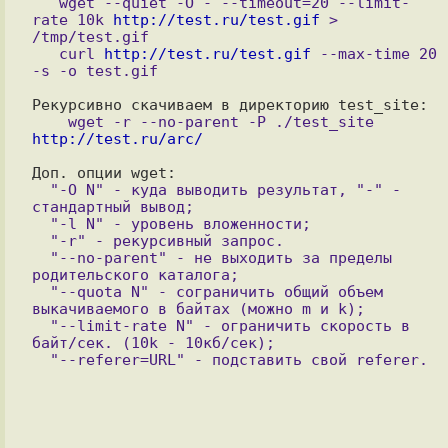
   wget --quiet -O - --timeout=20 --limit-
rate 10k 
http://test.ru/test.gif
 > 
/tmp/test.gif

   curl 
http://test.ru/test.gif
 --max-time 20 
    wget -r --no-parent -P ./test_site 
http://test.ru/arc/
  "-O N" - куда выводить результат, "-" - 
стандартный вывод;

  "-l N" - уровень вложенности;

  "-r" - рекурсивный запрос.

  "--no-parent" - не выходить за пределы 
родительского каталога;

  "--quota N" - сограничить общий объем 
выкачиваемого в байтах (можно m и k);

  "--limit-rate N" - ограничить скорость в 
байт/сек. (10k - 10кб/сек);
