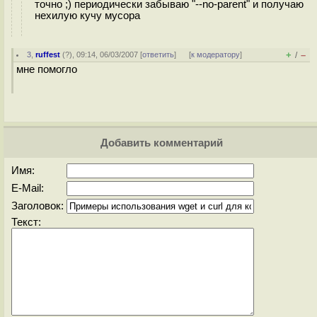
точно ;) периодически забываю "--no-parent" и получаю
нехилую кучу мусора
+
–
3
,
ruffest
(
?
), 09:14, 06/03/2007 [
ответить
]
[
к модератору
]
/
мне помогло
Добавить комментарий
Имя:
E-Mail:
Заголовок:
Текст: