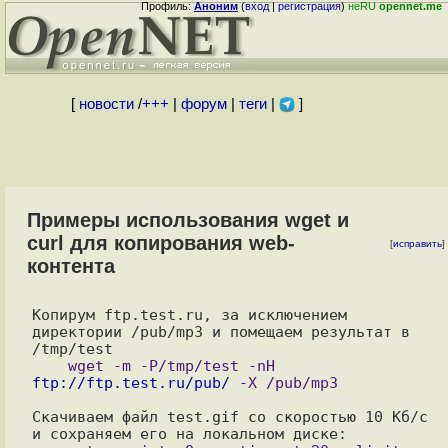
Профиль:
Аноним
(
вход
|
регистрация
)
неRU
opennet.me
[
новости
/
+++
|
форум
|
теги
|
]
Примеры использования wget и
curl для копирования web-
[
исправить
]
контента
Копирум ftp.test.ru, за исключением 
директории /pub/mp3 и помещаем результат в 
    wget -m -P/tmp/test -nH 
ftp://ftp.test.ru/pub/
Скачиваем файл test.gif со скоростью 10 Кб/с 