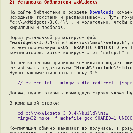
2) Установка библиотеки wxWidgets
На сайте библиотеки в разделе 
Downloads
 качаем
исходными текстами и распаковываем.. Путь по-у
"c:\\wxWidgets-3.0.4\\", и желательно, чтобы он
кириллицы и пробелов.

Перед установкой редактируем файл

"
wxWidgets-3.0.4\\include\\wx\\msw\\setup.h
", 
 в нем переменную 
wxUSE_GRAPHIC_CONTEXT
=0 на 1
компиляторов. Затем копируем этот "setup.h" в 
По невыясненным причинам компилятор выдает оши
ее избежать редактируем "
MinGW\\include\\stdio
Далее, нужно открыть командную строку через 
Пу
В командной строке:

   cd c:\\wxWidgets-3.0.4\\build\\msw

Компиляция обычно занимает до получаса, в резу