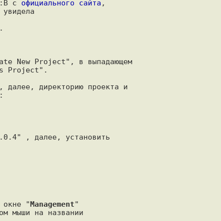
:B с 
официального сайта
,

увидела



ate New Project", в выпадающем

 Project".

, далее, директорию проекта и



.0.4" , далее, установить

 окне "
Management
"

ом мыши на названии

.
