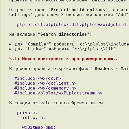
Откроется окно "
Project build options
", на вкл
settings
" добавляем 3 библиотеки кнопкой "Add"
на вкладке "
Search directories
":

для "Linker" добавить "c:\\plplot\\lib".

5.1) Можно приступить к программированию..
В дереве проекта открываем файл "
Headers
 - 
Mai
  #include <wx/dc.h>

  #include <wx/dcclient.h>

  #include <wx/dcmemory.h>

В секции private класса Фрейма пишем:

   private:

     int w, h;

     wxBitmap bmp;
