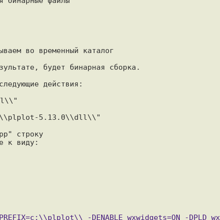
 бинарные файлы

ываем во временный каталог

зультате, будет бинарная сборка.

следующие действия:

l\\"

p" строку

е к виду:
