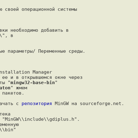
вки необходимо добавить в

", в

ые параметры/ Переменные среды.

nstallation Manager

 ее и в открывшемся окне через

ты "
mingw32-base-bin
"

aton
" жмем

пакетов.

ачать с 
репозитория
 MinGW на sourceforge.net.

ека

 "MinGW\\include\\gdiplus.h".

\bin"
