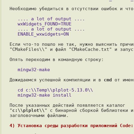
Необходимо убедиться в отсутствии ошибок и что
   .... a lot of output ....

   wxWidgets_FOUND=TRUE

   .... a lot of output ....

Если что-то пошло не так, нужно выяснить причи
"CMakeFiles\\" и файл "CMakeCache.txt" и запус
Опять переходим в командную строку:

Дожидаемся успешной компиляции и в 
cmd
 от имен
   cd c:\\Temp\\plplot-5.13.0\\

После указанных действий появляется каталог

"
c:\\plplot\\
" c бинарной сборкой библиотеки и

заголовочными файлами.

4) Установка среды разработки приложений Code: