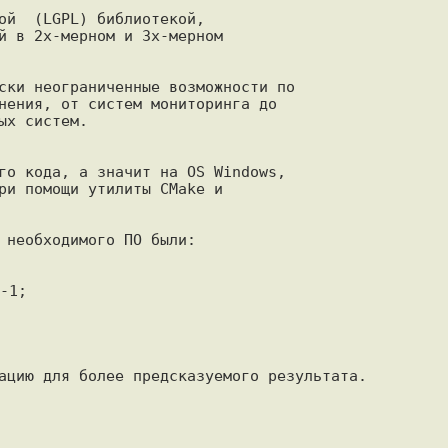
ой  (LGPL) библиотекой,

й в 2х-мерном и 3х-мерном

ски неограниченные возможности по

нения, от систем мониторинга до

го кода, а значит на OS Windows,

ри помощи утилиты CMake и

 необходимого ПО были:

ацию для более предсказуемого результата.
