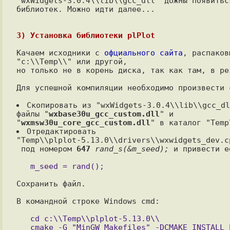
"wxWidgets-3.0.4\\lib\\gcc_dll" дожны появиться
библиотек. Можно идти далее...

3) Установка библиотеки plPlot
Качаем исходники с 
офциального сайта
, распаков
"c:\\Temp\\" или другой,

но только не в корень диска, так как там, в ре
Для успешной компиляции необходимо произвести 
Скопировать из "wxWidgets-3.0.4\\lib\\gcc_dl
файлы "
wxbase30u_gcc_custom.dll
" и

"
wxmsw30u_core_gcc_custom.dll
Отредактировать

"Temp\\plplot-5.13.0\\drivers\\wxwidgets_dev.cp
 под номером 
647
rand_s(&m_seed);
 и привести е
Сохранить файл.

В командной строке Windows cmd:

   cd c:\\Temp\\plplot-5.13.0\\
