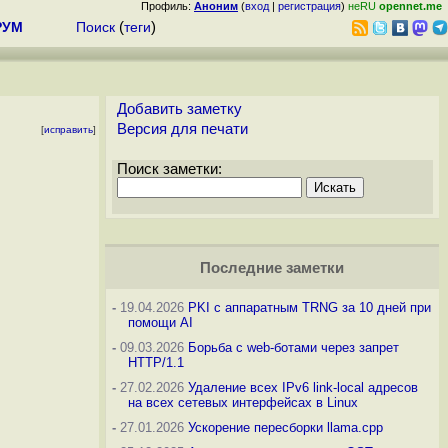
Профиль:
Аноним
(
вход
|
регистрация
)
неRU
opennet.me
РУМ
Поиск
(
теги
)
Добавить заметку
Версия для печати
[
исправить
]
Поиск заметки:
Последние заметки
-
19.04.2026
PKI с аппаратным TRNG за 10 дней при
помощи AI
-
09.03.2026
Борьба с web-ботами через запрет
HTTP/1.1
-
27.02.2026
Удаление всех IPv6 link-local адресов
на всех сетевых интерфейсах в Linux
-
27.01.2026
Ускорение пересборки llama.cpp