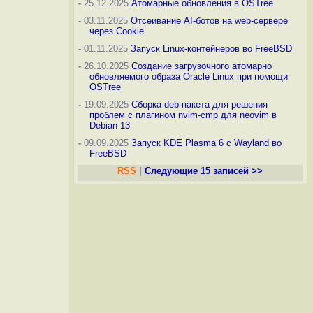
-
25.12.2025
Атомарные обновления в OSTree
-
03.11.2025
Отсеивание AI-ботов на web-сервере
через Cookie
-
01.11.2025
Запуск Linux-контейнеров во FreeBSD
-
26.10.2025
Создание загрузочного атомарно
обновляемого образа Oracle Linux при помощи
OSTree
-
19.09.2025
Сборка deb-пакета для решения
проблем с плагином nvim-cmp для neovim в
Debian 13
-
09.09.2025
Запуск KDE Plasma 6 с Wayland во
FreeBSD
RSS
|
Следующие 15 записей >>