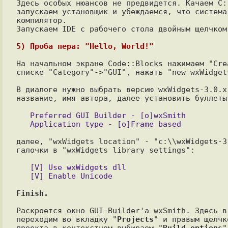
Здесь особых нюансов не предвидется. Качаем C:
запускаем установщик и убеждаемся, что система 
компилятор.

Запускаем IDE с рабочего стола двойным щелчком.
5) Проба пера: "Hello, World!"
На начальном экране Code::Blocks нажимаем "Cre
списке "Category"->"GUI", нажать "new wxWidgets
В диалоге нужно выбрать версию wxWidgets-3.0.x
название, имя автора, далее установить буллеты:
   Preferred GUI Builder - [o]wxSmith

далее, "wxWidgets location" - "c:\\wxWidgets-3
галочки в "wxWidgets library settings":

   [V] Use wxWidgets dll

Finish.
Раскроется окно GUI-Builder'а wxSmith. Здесь в
переходим во вкладку "
Projects
" и правым щелчк
проекта в контекстном выбираем "
Build options
"