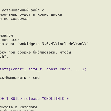
 установочный файл с

молчанию будет в корне диска

 не содержал

меняем

 для всех

каталог "
wxWidgets-3.0.4\\include\\wx\\
"

бку при сборке библиотеки, чтобы

.h
".

ск
-
Выполнить
 - 
cmd
льтате в каталоге
