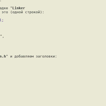
адке "
Linker

 это (одной строкой):

n.h
" и добавляем заголовки:
