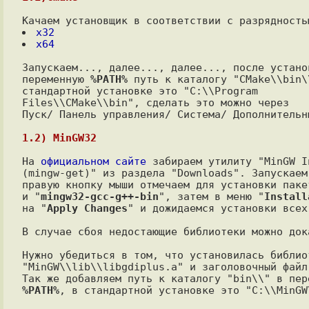
x32
x64
Запускаем..., далее..., далее..., после устано
переменную 
%PATH%
 путь к каталогу "CMake\\bin\\
стандартной установке это "C:\\Program

Files\\CMake\\bin", сделать это можно через

Пуск/ Панель управления/ Система/ Дополнительн
1.2) MinGW32
На 
официальном сайте
 забираем утилиту "MinGW I
(mingw-get)" из раздела "Downloads". Запускаем
правую кнопку мыши отмечаем для установки паке
и "
mingw32-gcc-g++-bin
", затем в меню "
Install
на "
Apply Changes
" и дожидаемся установки всех 
В случае сбоя недостающие библиотеки можно док
Нужно убедиться в том, что установилась библиот
"MinGW\\lib\\libgdiplus.a" и заголовочный файл
%PATH%
, в стандартной установке это "C:\\MinGW\