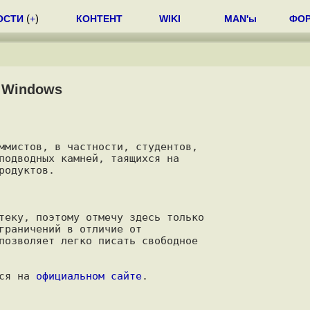
ОСТИ
(
+
)
КОНТЕНТ
WIKI
MAN'ы
ФО
С Windows
ммистов, в частности, студентов,

подводных камней, таящихся на

одуктов.

теку, поэтому отмечу здесь только

граничений в отличие от

позволяет легко писать свободное

ся на 
официальном сайте
.
