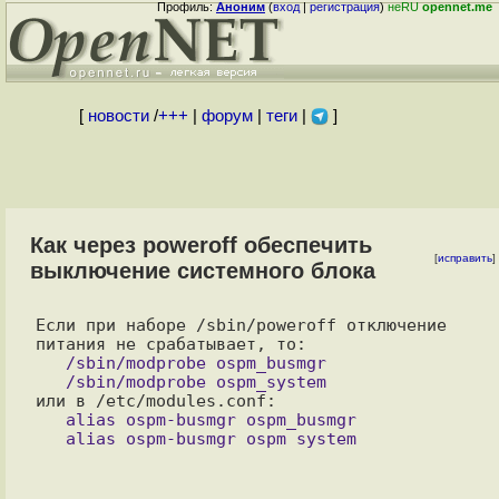
Профиль:
Аноним
(
вход
|
регистрация
)
неRU
opennet.me
[
новости
/
+++
|
форум
|
теги
|
]
Как через poweroff обеспечить
[
исправить
]
выключение системного блока
Если при наборе /sbin/poweroff отключение 
   /sbin/modprobe ospm_busmgr 

   alias ospm-busmgr ospm_busmgr
