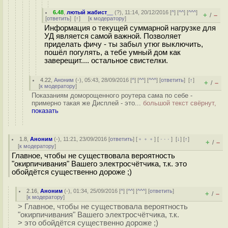
6.48
,
лютый жабист__
(
?
), 11:14, 20/12/2016 [
^
] [
^^
] [
^^^
]
+
–
/
[
ответить
]
[
↑
] [
к модератору
]
Информация о текущей суммарной нагрузке для
УД является самой важной. Позволяет
приделать фичу - ты забыл утюг выключить,
пошёл погулять, а тебе умный дом как
заверещит.... остальное свистелки.
4.22
,
Аноним
(
-
), 05:43, 28/09/2016 [
^
] [
^^
] [
^^^
] [
ответить
]
[
↑
]
+
–
/
[
к модератору
]
Показаниям доморощенного роутера сама по себе -
примерно такая же Дисплей - это...
большой текст свёрнут,
показать
1.8
,
Аноним
(
-
), 11:21, 23/09/2016 [
ответить
] [
﹢﹢﹢
] [
· · ·
]
[
↓
] [
↑
]
+
–
/
[
к модератору
]
Главное, чтобы не существовала вероятность
"окирпичивания" Вашего электросчётчика, т.к. это
обойдётся существенно дороже ;)
2.16
,
Аноним
(
-
), 01:34, 25/09/2016 [
^
] [
^^
] [
^^^
] [
ответить
]
+
–
/
[
к модератору
]
> Главное, чтобы не существовала вероятность
"окирпичивания" Вашего электросчётчика, т.к.
> это обойдётся существенно дороже ;)