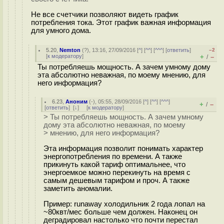
Не все счетчики позволяют видеть график
потребления тока. Этот график важная информация
для умного дома.
5.20
,
Nemton
(
?
), 13:16, 27/09/2016 [
^
] [
^^
] [
^^^
] [
ответить
]
–2
[
к модератору
]
+
–
/
Ты потребляешь мощность. А зачем умному дому
эта абсолютно неважная, по моему мнению, для
него информация?
6.23
,
Аноним
(
-
), 05:55, 28/09/2016 [
^
] [
^^
] [
^^^
]
+
–
/
[
ответить
]
[
↓
] [
к модератору
]
> Ты потребляешь мощность. А зачем умному
дому эта абсолютно неважная, по моему
> мнению, для него информация?
Эта информация позволит понимать характер
энергопотребления по времени. А также
прикинуть какой тариф оптимальнее, что
энергоемкое можно перекинуть на время с
самым дешевым тарифом и проч. А также
заметить аномалии.
Пример: runaway холодильник 2 года лопал на
~80квт/мес больше чем должен. Наконец он
деградировал настолько что почти перестал