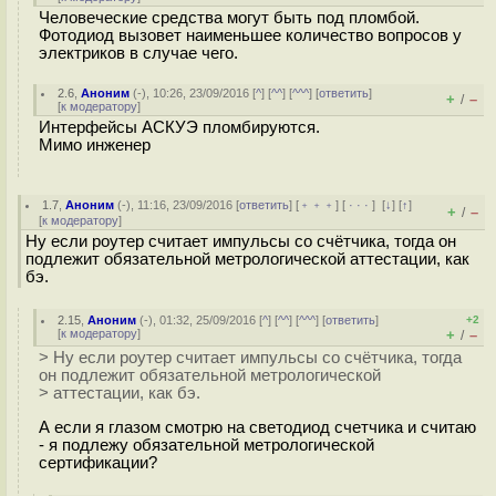
Человеческие средства могут быть под пломбой.
Фотодиод вызовет наименьшее количество вопросов у
электриков в случае чего.
2.6
,
Аноним
(
-
), 10:26, 23/09/2016 [
^
] [
^^
] [
^^^
] [
ответить
]
+
–
/
[
к модератору
]
Интерфейсы АСКУЭ пломбируются.
Мимо инженер
1.7
,
Аноним
(
-
), 11:16, 23/09/2016 [
ответить
] [
﹢﹢﹢
] [
· · ·
]
[
↓
] [
↑
]
+
–
/
[
к модератору
]
Ну если роутер считает импульсы со счётчика, тогда он
подлежит обязательной метрологической аттестации, как
бэ.
2.15
,
Аноним
(
-
), 01:32, 25/09/2016 [
^
] [
^^
] [
^^^
] [
ответить
]
+2
[
к модератору
]
+
–
/
> Ну если роутер считает импульсы со счётчика, тогда
он подлежит обязательной метрологической
> аттестации, как бэ.
А если я глазом смотрю на светодиод счетчика и считаю
- я подлежу обязательной метрологической
сертификации?