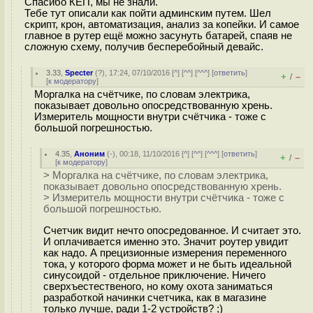
Спасибо КЕП, мы не знали.
Тебе тут описали как пойти админским путем. Шел
скрипт, крон, автоматизация, анализ за копейки. И самое
главное в рутер ещё можно засунуть батарей, спаяв не
сложную схему, получив бесперебойный девайс.
3.33
,
Specter
(
?
), 17:24, 07/10/2016 [
^
] [
^^
] [
^^^
] [
ответить
]
+
–
/
[
к модератору
]
Моргалка на счётчике, по словам электрика,
показывает довольно опосредствованную хрень.
Измеритель мощности внутри счётчика - тоже с
большой погрешностью.
4.35
,
Аноним
(
-
), 00:18, 11/10/2016 [
^
] [
^^
] [
^^^
] [
ответить
]
+
–
/
[
к модератору
]
> Моргалка на счётчике, по словам электрика,
показывает довольно опосредствованную хрень.
> Измеритель мощности внутри счётчика - тоже с
большой погрешностью.
Счетчик видит нечто опосредованное. И считает это.
И оплачивается именно это. Значит роутер увидит
как надо. А прецизионные измерения переменного
тока, у которого форма может и не быть идеальной
синусоидой - отдельное приключение. Ничего
сверхъестественого, но кому охота заниматься
разработкой начинки счетчика, как в магазине
только лучше, ради 1-2 устройств? ;)