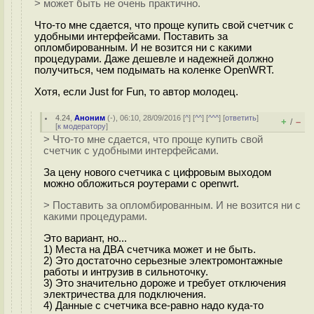
> может быть не очень практично.
Что-то мне сдается, что проще купить свой счетчик с
удобными интерфейсами. Поставить за
опломбированным. И не возится ни с какими
процедурами. Даже дешевле и надежней должно
получиться, чем подымать на коленке OpenWRT.
Хотя, если Just for Fun, то автор молодец.
4.24
,
Аноним
(
-
), 06:10, 28/09/2016 [
^
] [
^^
] [
^^^
] [
ответить
]
+
–
/
[
к модератору
]
> Что-то мне сдается, что проще купить свой
счетчик с удобными интерфейсами.
За цену нового счетчика с цифровым выходом
можно обложиться роутерами с openwrt.
> Поставить за опломбированным. И не возится ни с
какими процедурами.
Это вариант, но...
1) Места на ДВА счетчика может и не быть.
2) Это достаточно серьезные электромонтажные
работы и интрузив в сильноточку.
3) Это значительно дороже и требует отключения
электричества для подключения.
4) Данные с счетчика все-равно надо куда-то