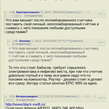
1.39
,
Заинтересовался
(
?
), 06:57, 29/10/2016 [
ответить
] [
﹢﹢﹢
]
+
–
/
[
· · ·
]
[
↓
] [
↑
] [
к модератору
]
Что вам мешает после опломбированного счетчика
поставить свой личный, неопломбированный счётчик и
снимать с него показания любыми доступными
средствами?
2.40
,
Аноним
(
-
), 18:22, 30/10/2016 [
^
] [
^^
] [
^^^
] [
ответить
]
+
–
/
[
к модератору
]
> Что вам мешает после опломбированного счетчика
поставить свой личный, неопломбированный
> счётчик и снимать с него показания любыми
доступными средствами?
То что это стоит бабосов, требует серьезного
электромонтажа и нефигово места, при том что счетчик
довольно глупый и к нему все-равно надо что-то
похожее на компьютер. Роутер - дешево стоит и делает
все сразу. Автору статьи зачитан EPIC WIN за идею.
1.41
,
Интересующися
(
?
), 17:22, 07/11/2016 [
ответить
] [
﹢﹢﹢
] [
· · ·
]
+
–
/
[
↓
] [
↑
] [
к модератору
]
http://www.black-swift.ru/
Qualcomm Atheros AR9331, MIPS 24K 400 MHz,