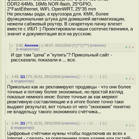
DDR2-64Mb, 16Mb NOR-flash, 25*GPIO,
2*FastEthernet, WiFi, OpenWRT, 25*35 mm
Не рекламы ради, а кругозора для. КМК, более
функциональная штука для домашней автоматизации,
нежели сабжевый роутер. В сигаретную пачку влезет
вместе с ИБП :) Проектировали наши соотечественники, а
значит и документация вся на русском.
2.42
,
Аноним
(
-
), 06:07, 10/11/2016 [
^
] [
^^
] [
^^^
] [
ответить
]
+
–
/
[
к модератору
]
И где там "цена" и "купить"? Прикольный сайт -
рассказали, показали и ... все.
1.43
,
111
(
??
), 01:51, 29/11/2016 [
ответить
] [
﹢﹢﹢
] [
· · ·
]
[
↑
]
+
–
/
[
к модератору
]
Приколько как их рекламируют продавцы - что они более
точные и потому более экономные, но простой взгляд
показые немного иное: более точные ак как меряют
реактивную составляющие и в итоге более точно таки
выдают результат, вот только от него "экономия" понятно
не владельцу такого экономного счётчика...
1.44
,
111
(
??
), 01:51, 29/11/2016 [
ответить
] [
﹢﹢﹢
] [
· · ·
]
[
↓
]
+
–
/
[
к модератору
]
Цифровые счётчики нужны чтобы подключив их всех к
Internet - следить за повялением дома хозяев или гостей[-