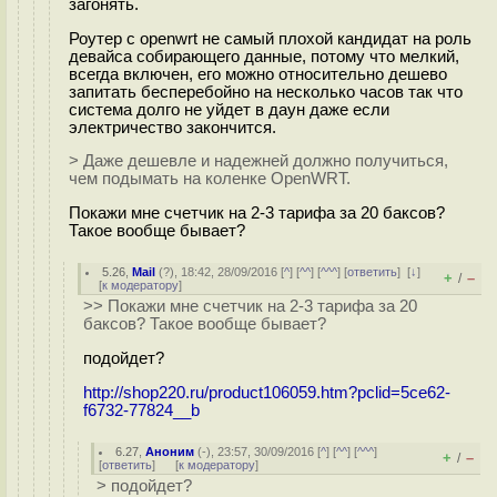
загонять.
Роутер с openwrt не самый плохой кандидат на роль
девайса собирающего данные, потому что мелкий,
всегда включен, его можно относительно дешево
запитать бесперебойно на несколько часов так что
система долго не уйдет в даун даже если
электричество закончится.
> Даже дешевле и надежней должно получиться,
чем подымать на коленке OpenWRT.
Покажи мне счетчик на 2-3 тарифа за 20 баксов?
Такое вообще бывает?
5.26
,
Mail
(
?
), 18:42, 28/09/2016 [
^
] [
^^
] [
^^^
] [
ответить
]
[
↓
]
+
–
/
[
к модератору
]
>> Покажи мне счетчик на 2-3 тарифа за 20
баксов? Такое вообще бывает?
подойдет?
http://shop220.ru/product106059.htm?pclid=5ce62-
f6732-77824__b
6.27
,
Аноним
(
-
), 23:57, 30/09/2016 [
^
] [
^^
] [
^^^
]
+
–
/
[
ответить
]
[
к модератору
]
> подойдет?