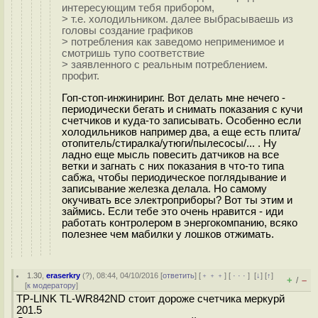
интересующим тебя прибором,
> т.е. холодильником. далее выбрасываешь из
головы создание графиков
> потребления как заведомо неприменимое и
смотришь тупо соответствие
> заявленного с реальным потреблением.
профит.
Гоп-стоп-инжиниринг. Вот делать мне нечего -
периодически бегать и снимать показания с кучи
счетчиков и куда-то записывать. Особенно если
холодильников например два, а еще есть плита/
отопитель/стиралка/утюги/пылесосы/... . Ну
ладно еще мысль повесить датчиков на все
ветки и загнать с них показания в что-то типа
сабжа, чтобы периодическое поглядывание и
записывание железка делала. Но самому
окучивать все электроприборы? Вот ты этим и
займись. Если тебе это очень нравится - иди
работать контролером в энергокомпанию, всяко
полезнее чем мабилки у лошков отжимать.
1.30
,
eraserkry
(
?
), 08:44, 04/10/2016 [
ответить
] [
﹢﹢﹢
] [
· · ·
]
[
↓
] [
↑
]
+
–
/
[
к модератору
]
TP-LINK TL-WR842ND стоит дороже счетчика меркурй
201.5