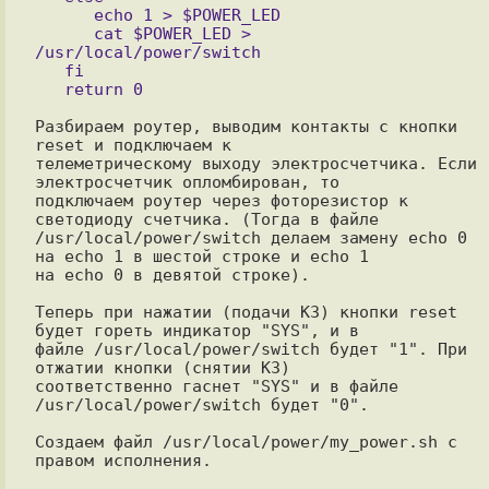
      echo 1 > $POWER_LED

      cat $POWER_LED > 
/usr/local/power/switch

   fi

Разбираем роутер, выводим контакты с кнопки 
reset и подключаем к

телеметрическому выходу электросчетчика. Если 
электросчетчик опломбирован, то

подключаем роутер через фоторезистор к 
светодиоду счетчика. (Тогда в файле

/usr/local/power/switch делаем замену echo 0 
на echo 1 в шестой строке и echo 1

на echo 0 в девятой строке).

Теперь при нажатии (подачи КЗ) кнопки reset 
будет гореть индикатор "SYS", и в

файле /usr/local/power/switch будет "1". При 
отжатии кнопки (снятии КЗ)

соответственно гаснет "SYS" и в файле 
/usr/local/power/switch будет "0".

Создаем файл /usr/local/power/my_power.sh c 
правом исполнения.
