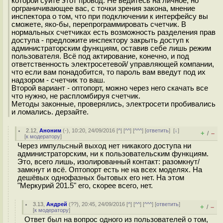
которой суйте этот провод. Не ведитесь на личное, но
орграничивающее вас, с точки зрения закона, мнение
инспектора о том, что при подключении к интерфейсу вы
сможете, яко-бы, перепрограммировать счетчик. В
нормальных счетчиках есть возможность разделения прав
доступа - предложите инспектору закрыть доступ к
администраторским функциям, оставив себе лишь режим
пользователя. Всё под актирование, конечно, и под
ответственность электросетевой/ управляющей компании,
что если вам понадобится, то пароль вам введут под их
надзором - счетчик то ваш.
Второй вариант - оптопорт, можно через него скачать все
что нужно, не распломбируя счетчик.
Методы законные, проверялись, электросети пробивались
и ломались. дерзайте.
2.12
,
Аноним
(
-
), 10:20, 24/09/2016 [
^
] [
^^
] [
^^^
] [
ответить
]
[
↓
]
+
–
/
[
к модератору
]
Через импульсный выход нет никакого доступа ни
администраторским, ни к пользовательским функциям.
Это, всего лишь, изолированный контакт: разомкнут/
замкнут и всё. Оптопорт есть не на всех моделях. На
дешёвых однофазных бытовых его нет. На этом
"Меркурий 201.5" его, скорее всего, нет.
3.13
,
Андрей
(
??
), 20:45, 24/09/2016 [
^
] [
^^
] [
^^^
] [
ответить
]
+
–
/
[
к модератору
]
Ответ был на вопрос одного из пользователей о том,