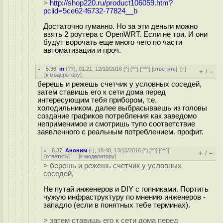
>
http://shop220.ru/product106059.htm?
pclid=5ce62-f6732-77824__b
Достаточно гуманно. Но за эти деньги можно
взять 2 роутера с OpenWRT. Если не три. И они
будут ворочать еще много чего по части
автоматизации и проч.
5.36
,
m
(
??
), 01:21, 12/10/2016 [
^
] [
^^
] [
^^^
] [
ответить
]
[
↑
]
+
–
/
[
к модератору
]
берешь и режешь счетчик у условных соседей,
затем ставишь его к сети дома перед
интересующим тебя прибором, т.е.
холодильником. далее выбрасываешь из головы
создание графиков потребления как заведомо
неприменимое и смотришь тупо соответствие
заявленного с реальным потреблением. профит.
6.37
,
Аноним
(
-
), 18:48, 13/10/2016 [
^
] [
^^
] [
^^^
]
+
–
/
[
ответить
]
[
к модератору
]
> берешь и режешь счетчик у условных
соседей,
Не путай инженеров и DIY с гопниками. Портить
чужую инфраструктуру по мнению инженеров -
западло (если в понятных тебе терминах).
> затем ставишь его к сети дома перед