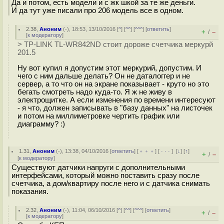
Да и потом, есть модели и с жк шкой за те же деньги.
И да тут уже писали про 206 модель все в одном.
2.38
,
Аноним
(
-
), 18:53, 13/10/2016 [
^
] [
^^
] [
^^^
] [
ответить
]
+
–
/
[
к модератору
]
> TP-LINK TL-WR842ND стоит дороже счетчика меркурй
201.5
Ну вот купил я допустим этот меркурий, допустим. И
чего с ним дальше делать? Он не даталоггер и не
сервер, а то что он на экране показывает - круто но это
бегать смотреть надо куда-то. Я ж не живу в
электрощитке. А если изменения по времени интересуют
- я что, должен записывать в "базу данных" на листочек
и потом на миллиметровке чертить график или
диаграмму? :)
1.31
,
Аноним
(
-
), 13:38, 04/10/2016 [
ответить
] [
﹢﹢﹢
] [
· · ·
]
[
↓
] [
↑
]
+
–
/
[
к модератору
]
Существуют датчики напруги с дополнительными
интерфейсами, который можно поставить сразу после
счетчика, а дом/квартиру после него и с датчика снимать
показания.
2.32
,
Аноним
(
-
), 11:04, 06/10/2016 [
^
] [
^^
] [
^^^
] [
ответить
]
+
–
/
[
к модератору
]