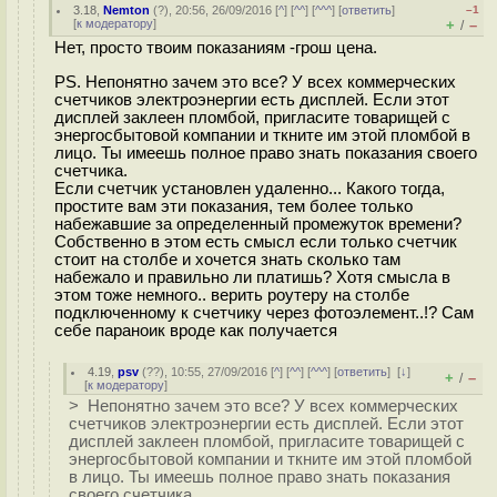
3.18
,
Nemton
(
?
), 20:56, 26/09/2016 [
^
] [
^^
] [
^^^
] [
ответить
]
–1
[
к модератору
]
+
–
/
Нет, просто твоим показаниям -грош цена.
PS. Непонятно зачем это все? У всех коммерческих
счетчиков электроэнергии есть дисплей. Если этот
дисплей заклеен пломбой, пригласите товарищей с
энергосбытовой компании и ткните им этой пломбой в
лицо. Ты имеешь полное право знать показания своего
счетчика.
Если счетчик установлен удаленно... Какого тогда,
простите вам эти показания, тем более только
набежавшие за определенный промежуток времени?
Собственно в этом есть смысл если только счетчик
стоит на столбе и хочется знать сколько там
набежало и правильно ли платишь? Хотя смысла в
этом тоже немного.. верить роутеру на столбе
подключенному к счетчику через фотоэлемент..!? Сам
себе параноик вроде как получается
4.19
,
psv
(
??
), 10:55, 27/09/2016 [
^
] [
^^
] [
^^^
] [
ответить
]
[
↓
]
+
–
/
[
к модератору
]
> Непонятно зачем это все? У всех коммерческих
счетчиков электроэнергии есть дисплей. Если этот
дисплей заклеен пломбой, пригласите товарищей с
энергосбытовой компании и ткните им этой пломбой
в лицо. Ты имеешь полное право знать показания
своего счетчика.