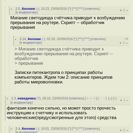
2.5
,
Аноним
(
-
), 10:23, 23/09/2016 [
^
] [
^^
] [
^^^
] [
ответить
]
+
–
/
[
к модератору
]
Мигание светодиода счётчика приводит к возбуждению
прерывания на роутере. Скрипт -- обработчик
прерывания
3.14
,
Аноним
(
-
), 01:30, 25/09/2016 [
^
] [
^^
] [
^^^
] [
ответить
]
+1
[
к модератору
]
+
–
/
> Мигание светодиода счётчика приводит к
возбуждению прерывания на роутере. Скрипт --
обработчик
> прерывания
Записки питекантропа о принципах работы
компьютеров. Ждем том 2: описание принципов
работы микроволновки.
1.3
,
невидимка
(
?
), 09:10, 23/09/2016 [
ответить
] [
﹢﹢﹢
] [
· · ·
]
[
↓
] [
↑
]
+
–
/
[
к модератору
]
фантазия конечно сильно, но может просто прочесть
инструкцию к счетчику и использовать
человеческие(предусмотренные для этого) средства
2.4
,
Аноним
(
-
), 10:01, 23/09/2016 [
^
] [
^^
] [
^^^
] [
ответить
]
+
–
/
[
к модератору
]