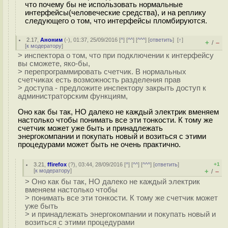
что почему бы не использовать нормальные
интерфейсы(человеческие средства), и на реплику
следующего о том, что интерфейсы пломбируются.
2.17
,
Аноним
(
-
), 01:37, 25/09/2016 [
^
] [
^^
] [
^^^
] [
ответить
]
[
↑
]
+
–
/
[
к модератору
]
> инспектора о том, что при подключении к интерфейсу
вы сможете, яко-бы,
> перепрограммировать счетчик. В нормальных
счетчиках есть возможность разделения прав
> доступа - предложите инспектору закрыть доступ к
администраторским функциям,
Оно как бы так, НО далеко не каждый электрик вменяем
настолько чтобы понимать все эти тонкости. К тому же
счетчик может уже быть и принадлежать
энергокомпании и покупать новый и возиться с этими
процедурами может быть не очень практично.
3.21
,
ffirefox
(
?
), 03:44, 28/09/2016 [
^
] [
^^
] [
^^^
] [
ответить
]
+1
[
к модератору
]
+
–
/
> Оно как бы так, НО далеко не каждый электрик
вменяем настолько чтобы
> понимать все эти тонкости. К тому же счетчик может
уже быть
> и принадлежать энергокомпании и покупать новый и
возиться с этими процедурами