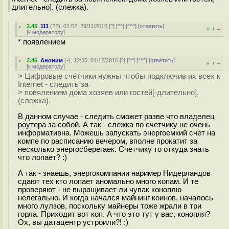
длительно]. (слежка).
2.45
,
111
(
??
), 01:52, 29/11/2016 [
^
] [
^^
] [
^^^
] [
ответить
]
+
–
/
[
к модератору
]
* появлением
2.46
,
Аноним
(
-
), 12:35, 01/12/2016 [
^
] [
^^
] [
^^^
] [
ответить
]
+
–
/
[
к модератору
]
> Цифровые счётчики нужны чтобы подключив их всех к
Internet - следить за
> повялением дома хозяев или гостей[-длительно].
(слежка).
В данном случае - следить сможет разве что владелец
роутера за собой. А так - слежка по счетчику не очень
информативна. Можешь запускать энергоемкий счет на
компе по расписанию вечером, вполне прокатит за
несколько энергосберегаек. Счетчику то откуда знать
что лопает? :)
А так - знаешь, энергокомпании наример Нидерландов
сдают тех кто лопает аномально много копам. И те
проверяют - не выращивает ли чувак коноплю
нелегально. И когда начался майнинг коинов, началось
много лулзов, поскольку майнеры тоже жрали в три
горла. Приходит вот коп. А что это тут у вас, конопля?
Ох, вы датацентр устроили?! :)