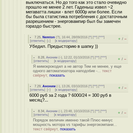
выключаться. Но до того как это стало очевидно
прошло не менее 2 лет. Гаденыш извел ~2
мегаватта лишки - влет 6000р или более. Если
бы была статистика потребления с достаточным
разрешением - энерговампир был бы замечен
гораздо быстрее.
7.25
,
Nemton
(
?
), 16:44, 28/09/2016 [
^
] [
^^
] [
^^^
]
+
–
/
[
ответить
]
[
↓
] [
к модератору
]
Убедил. Предысторию в шапку ))
8.28
,
Аноним
(
-
), 12:22, 01/10/2016 [
^
] [
^^
] [
^^^
]
+
–
/
[
ответить
]
[
к модератору
]
Я мимокрокодил а не автор Тем не менее, у еще
одного автоматизатора наподобие -...
текст
свёрнут,
показать
7.29
,
Аноним
(
-
), 13:26, 03/10/2016 [
^
] [
^^
] [
^^^
]
+
–
/
[
ответить
]
[
↑
] [
к модератору
]
6000 руб за 2 года ? 6000/24 = 300 руб в
месяц?...
8.34
,
Аноним
(
-
), 23:48, 10/10/2016 [
^
] [
^^
] [
^^^
]
+
–
/
[
ответить
]
[
к модератору
]
Порядок величин именно такой Плюс-минус
мощность мотора vs тарифы энергокомпани...
текст свёрнут,
показать