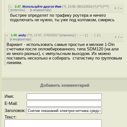
2.47
,
Используйте другое Имя
(
?
), 13:00, 08/12/2016 [
^
] [
^^
] [
^^^
]
+
–
/
[
ответить
]
[
к модератору
]
быстрее определят по трафику роутера и ничего
подключать не нужно, ты уже под колпаком, смирись
1.49
,
andy
(
??
), 17:57, 17/02/2017 [
ответить
] [
﹢﹢﹢
] [
· · ·
]
[
↑
]
+
–
/
[
к модератору
]
Вариант - использовать самые простые и мелкие 1-Din
счетчики после опломбированного, типа SDM120 (на али
их много разных), с импульсным выходом. Их можно
поставить несколько и собирать статистику по групповым
линиям.
Добавить комментарий
Имя:
E-Mail:
Заголовок:
Текст: