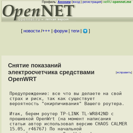
Профиль:
Аноним
(
вход
|
регистрация
)
неRU
opennet.me
[
новости
/
+++
|
форум
|
теги
|
]
Снятие показаний
электросчетчика средствами
[
исправить
]
OpenWRT
Предупреждение: все что вы делаете на свой 
страх и риск, так как существует

вероятность "окирпичивания" Вашего роутера.

Итак, берем роутер TP-LINK TL-WR842ND с 
прошивкой OpenWrt (на момент написания

статьи автор использовал версию CHAOS CALMER 
15.05, r46767) По начальной
