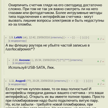
Окирпичить счетчик глядя на его светодиод достаточно
сложно. При том не так уж важно смотреть ли на него
глазами или фотодатчиком. Более интрузивные методы
типа подключения к интерфейсам счетчика - могут
вызвать лишние вопросы электриков и быть недоступны
из-за пломбы.
1.9
,
LeNiN
(
ok
), 12:42, 23/09/2016 [
ответить
] [
﹢﹢﹢
] [
· · ·
]
[
↓
] [
↑
]
+
–
/
[
к модератору
]
А вы флешку роутера не убьёте частой записью в
/usr/local/power/*?
2.10
,
Аноним
(
-
), 15:34, 23/09/2016 [
^
] [
^^
] [
^^^
] [
ответить
]
+
–
/
[
к модератору
]
Используй USB-SATA, Люк.
1.11
,
Андрей
(
??
), 20:28, 23/09/2016 [
ответить
] [
﹢﹢﹢
] [
· · ·
]
[
↓
] [
↑
]
+1
+
–
/
[
к модератору
]
Если счетчик куплен вами, то он ваш полностью! И
интерфейсы передачи данных вашего счетчика - это ваши
интерфейсы). Открыть их вы имеете полное право. Просто
при пломбировании надо было подключить витую пару.
Ну, если забыли - требуйте новой пломбировки, при