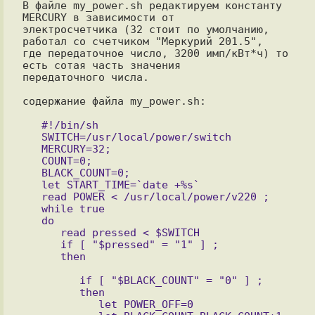
В файле my_power.sh редактируем константу 
MERCURY в зависимости от

электросчетчика (32 стоит по умолчанию, 
работал со счетчиком "Меркурий 201.5",

где передаточное число, 3200 имп/кВт*ч) то 
есть сотая часть значения

передаточного числа.

содержание файла my_power.sh:

   #!/bin/sh

   SWITCH=/usr/local/power/switch

   MERCURY=32;

   COUNT=0;

   BLACK_COUNT=0;

   let START_TIME=`date +%s`

   read POWER < /usr/local/power/v220 ;

   while true

   do

      read pressed < $SWITCH

      if [ "$pressed" = "1" ] ;

      then

         if [ "$BLACK_COUNT" = "0" ] ;

         then

            let POWER_OFF=0
