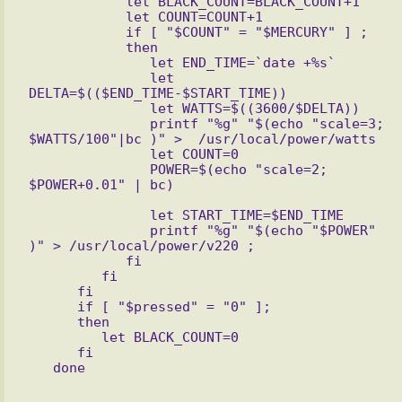
            let BLACK_COUNT=BLACK_COUNT+1

            let COUNT=COUNT+1

            if [ "$COUNT" = "$MERCURY" ] ;

            then

               let END_TIME=`date +%s`

               let 
DELTA=$(($END_TIME-$START_TIME))

               let WATTS=$((3600/$DELTA))

               printf "%g" "$(echo "scale=3; 
$WATTS/100"|bc )" >  /usr/local/power/watts

               let COUNT=0

               POWER=$(echo "scale=2; 
               let START_TIME=$END_TIME

               printf "%g" "$(echo "$POWER" 
)" > /usr/local/power/v220 ;

            fi

         fi

      fi

      if [ "$pressed" = "0" ];

      then

         let BLACK_COUNT=0

      fi
