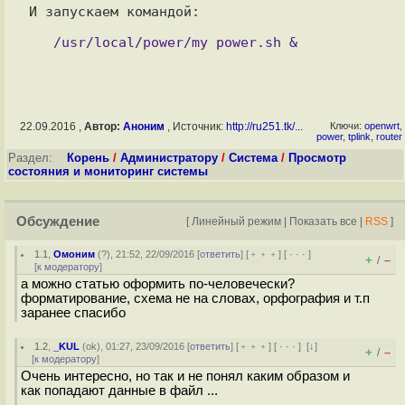
И запускаем командой: 

22.09.2016 ,
Автор:
Аноним
, Источник:
http://ru251.tk/...
Ключи:
openwrt
,
power
,
tplink
,
router
Раздел:
Корень
/
Администратору
/
Система
/
Просмотр
состояния и мониторинг системы
Обсуждение
[
Линейный режим
|
Показать все
|
RSS
]
1.1
,
Омоним
(
?
), 21:52, 22/09/2016 [
ответить
] [
﹢﹢﹢
] [
· · ·
]
+
–
/
[
к модератору
]
а можно статью оформить по-человечески?
форматирование, схема не на словах, орфография и т.п
заранее спасибо
1.2
,
_KUL
(
ok
), 01:27, 23/09/2016 [
ответить
] [
﹢﹢﹢
] [
· · ·
]
[
↓
]
+
–
/
[
к модератору
]
Очень интересно, но так и не понял каким образом и
как попадают данные в файл ...