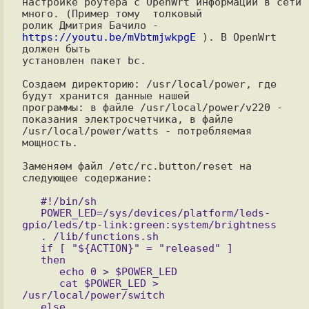
настройке роутера c OpenWrt информации в сети 
много. (Пример тому  толковый

ролик Дмитрия Бачило - 
https://youtu.be/mVbtmjwkpgE
 ). В OpenWrt 
должeн быть

установлен пакет bc.

Создаем директорию: /usr/local/power, где 
будут хранится данные нашей

программы: в файле /usr/local/power/v220 - 
показания электросчетчика, в файле

/usr/local/power/watts - потребляемая 
мощность.

Заменяем файл /etc/rc.button/reset на 
следующее содержание:

   #!/bin/sh

   POWER_LED=/sys/devices/platform/leds-
gpio/leds/tp-link:green:system/brightness

   . /lib/functions.sh

   if [ "${ACTION}" = "released" ]

   then

      echo 0 > $POWER_LED

      cat $POWER_LED > 
/usr/local/power/switch

   else
