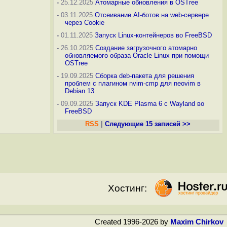
-
25.12.2025
Атомарные обновления в OSTree
-
03.11.2025
Отсеивание AI-ботов на web-сервере
через Cookie
-
01.11.2025
Запуск Linux-контейнеров во FreeBSD
-
26.10.2025
Создание загрузочного атомарно
обновляемого образа Oracle Linux при помощи
OSTree
-
19.09.2025
Сборка deb-пакета для решения
проблем с плагином nvim-cmp для neovim в
Debian 13
-
09.09.2025
Запуск KDE Plasma 6 с Wayland во
FreeBSD
RSS
|
Следующие 15 записей >>
Хостинг:
Created 1996-2026 by
Maxim Chirkov