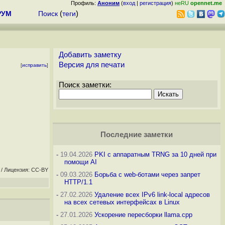
Профиль:
Аноним
(
вход
|
регистрация
)
неRU
opennet.me
РУМ
Поиск
(
теги
)
Добавить заметку
Версия для печати
[
исправить
]
Поиск заметки:
Последние заметки
-
19.04.2026
PKI с аппаратным TRNG за 10 дней при
помощи AI
/ Лицензия: CC-BY
-
09.03.2026
Борьба с web-ботами через запрет
HTTP/1.1
-
27.02.2026
Удаление всех IPv6 link-local адресов
на всех сетевых интерфейсах в Linux
-
27.01.2026
Ускорение пересборки llama.cpp