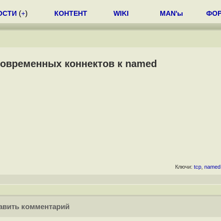
ОСТИ
(
+
)
КОНТЕНТ
WIKI
MAN'ы
ФО
новременных коннектов к named
Ключи:
tcp
,
named
вить комментарий