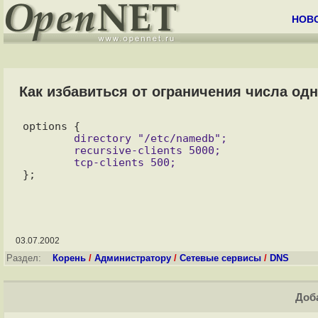
НОВ
Как избавиться от ограничения числа од
        directory "/etc/namedb";

        recursive-clients 5000;

03.07.2002
Раздел:
Корень
/
Администратору
/
Сетевые сервисы
/
DNS
Доба