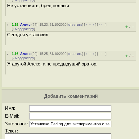
Не установить, бред полный
1.15
,
Алекс
(
??
), 15:23, 31/10/2020 [
ответить
] [
﹢﹢﹢
] [
· · ·
]
+
–
/
[
к модератору
]
Сегодня установил.
1.16
,
Алекс
(
??
), 15:25, 31/10/2020 [
ответить
] [
﹢﹢﹢
] [
· · ·
]
+
–
/
[
к модератору
]
Я другой Алекс, а не предыдущий оратор.
Добавить комментарий
Имя:
E-Mail:
Заголовок:
Текст: