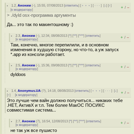
1.2
,
Аноним
(
-
), 15:55, 07/08/2013 [
ответить
] [
﹢﹢﹢
] [
· · ·
]
[
↓
] [
↑
]
+
–
/
[
к модератору
]
> ./dyld osx-программа аргументы
Да... это так по макинтошному :)
2.3
,
Аноним
(
-
), 12:34, 08/08/2013 [
^
] [
^^
] [
^^^
] [
ответить
]
+
–
/
[
к модератору
]
Там, конечно, многое перепилили, и в основном
изменения в худшую сторону, но что-то, а уж запуск
*.app из консоли работает.
2.5
,
Аноним
(
-
), 15:36, 09/08/2013 [
^
] [
^^
] [
^^^
] [
ответить
]
+
–
/
[
к модератору
]
dyldoos
1.4
,
Anonymus.UA
(
?
), 14:18, 08/08/2013 [
ответить
] [
﹢﹢﹢
] [
· · ·
]
[
↓
]
+
–
/
[
↑
] [
к модератору
]
Это лучше чем вайн должно получиться... никаких тебе
.НЕТ, АктивХ и т.п. Тем более МакОС ПОСИКС
совместимая система...
2.7
,
Аноним
(
7
), 16:54, 12/08/2013 [
^
] [
^^
] [
^^^
] [
ответить
]
+
–
/
[
к модератору
]
не так уж все пушисто