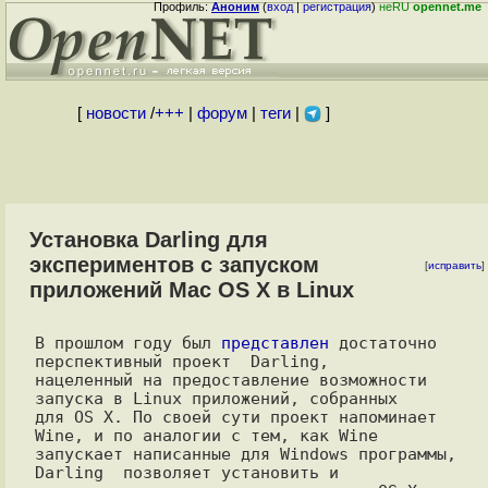
Профиль:
Аноним
(
вход
|
регистрация
)
неRU
opennet.me
[
новости
/
+++
|
форум
|
теги
|
]
Установка Darling для
экспериментов с запуском
[
исправить
]
приложений Mac OS X в Linux
В прошлом году был 
представлен
 достаточно 
перспективный проект  Darling,

нацеленный на предоставление возможности 
запуска в Linux приложений, собранных

для OS X. По своей сути проект напоминает 
Wine, и по аналогии с тем, как Wine

запускает написанные для Windows программы, 
Darling  позволяет установить и
