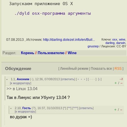
Запускаем приложение OS X

07.08.2013 , Источник:
http://darling.dolezel.info/en/Buil...
Ключи:
osx
,
wine
,
darling
,
darwin
,
gnustep
/ Лицензия: CC-BY
Раздел:
Корень
/
Пользователю
/
Wine
Обсуждение
[
Линейный режим
|
Показать все
|
RSS
]
1.1
,
Аноним
(
-
), 12:36, 07/08/2013 [
ответить
] [
﹢﹢﹢
] [
· · ·
]
[
↓
]
–2
+
–
/
[
к модератору
]
>> в Linux 13.04
Так в Линукс или Убунту 13.04 ?
2.10
,
Гость
(
?
), 16:37, 31/10/2013 [
^
] [
^^
] [
^^^
] [
ответить
]
+
–
/
[
к модератору
]
во дурак =)