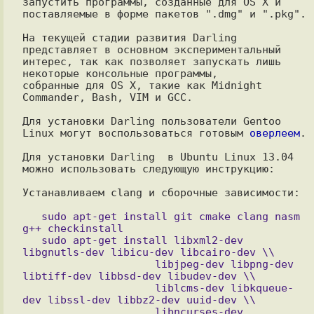
запустить программы, созданные для OS X и 
поставляемые в форме пакетов ".dmg" и ".pkg".

На текущей стадии развития Darling 
представляет в основном экспериментальный

интерес, так как позволяет запускать лишь 
некоторые консольные программы,

собранные для OS X, такие как Midnight 
Commander, Bash, VIM и GCC.

Для установки Darling пользователи Gentoo 
Linux могут воспользоваться готовым 
оверлеем
.

Для установки Darling  в Ubuntu Linux 13.04 
можно использовать следующую инструкцию:

Устанавливаем clang и сборочные зависимости:

   sudo apt-get install git cmake clang nasm 
g++ checkinstall

   sudo apt-get install libxml2-dev 
libgnutls-dev libicu-dev libcairo-dev \\

                     libjpeg-dev libpng-dev 
libtiff-dev libbsd-dev libudev-dev \\

                     liblcms-dev libkqueue-
dev libssl-dev libbz2-dev uuid-dev \\

                     libncurses-dev 