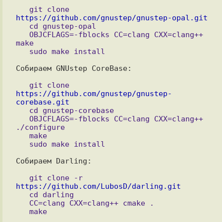
   git clone 
https://github.com/gnustep/gnustep-opal.git

   cd gnustep-opal

   OBJCFLAGS=-fblocks CC=clang CXX=clang++ 
make

Собираем GNUstep CoreBase:

   git clone 
https://github.com/gnustep/gnustep-
corebase.git

   cd gnustep-corebase

   OBJCFLAGS=-fblocks CC=clang CXX=clang++ 
./configure

   make

Собираем Darling:

   git clone -r 
https://github.com/LubosD/darling.git

   cd darling

   CC=clang CXX=clang++ cmake .
