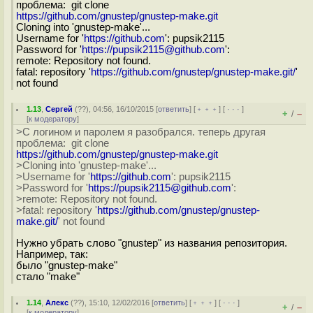
проблема: git clone
https://github.com/gnustep/gnustep-make.git
Cloning into 'gnustep-make'...
Username for '
https://github.com
': pupsik2115
Password for '
https://pupsik2115@github.com
':
remote: Repository not found.
fatal: repository '
https://github.com/gnustep/gnustep-make.git/
'
not found
1.13
,
Сергей
(
??
), 04:56, 16/10/2015 [
ответить
] [
﹢﹢﹢
] [
· · ·
]
+
–
/
[
к модератору
]
>С логином и паролем я разобрался. теперь другая
проблема: git clone
https://github.com/gnustep/gnustep-make.git
>Cloning into 'gnustep-make'...
>Username for '
https://github.com
': pupsik2115
>Password for '
https://pupsik2115@github.com
':
>remote: Repository not found.
>fatal: repository '
https://github.com/gnustep/gnustep-
make.git/
' not found
Нужно убрать слово "gnustep" из названия репозитория.
Например, так:
было "gnustep-make"
стало "make"
1.14
,
Алекс
(
??
), 15:10, 12/02/2016 [
ответить
] [
﹢﹢﹢
] [
· · ·
]
+
–
/
[
к модератору
]