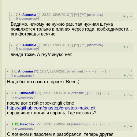
2.8
,
Аноним
(
-
), 23:30, 13/08/2013 [
^
] [
^^
] [
^^^
] [
ответить
]
+
–
/
[
к модератору
]
Видимо, никому не нужно раз, тая нужная штука
появляется только в планах через года необходимости...
ага фотокады всякие
2.9
,
Аноним
(
-
), 10:38, 17/08/2013 [
^
] [
^^
] [
^^^
] [
ответить
]
+
–
/
[
к модератору
]
винда тоже. А гну/линукс нет.
1.6
,
Anonnim
(
?
), 11:27, 12/08/2013 [
ответить
] [
﹢﹢﹢
] [
· · ·
]
[
↑
]
+1
+
–
/
[
к модератору
]
Надо бы ло назвать проект Beer :)
1.11
,
Николай
(
??
), 23:09, 23/08/2014 [
ответить
] [
﹢﹢﹢
] [
· · ·
]
+
–
/
[
к модератору
]
после вот этой строчки:git clone
https://github.com/gnustep/gnustep-make.git
спрашивает логин и пароль. Где их взять?
1.12
,
Николай
(
??
), 23:37, 23/08/2014 [
ответить
] [
﹢﹢﹢
] [
· · ·
]
+
–
/
[
к модератору
]
С логином и паролем я разобрался. теперь другая