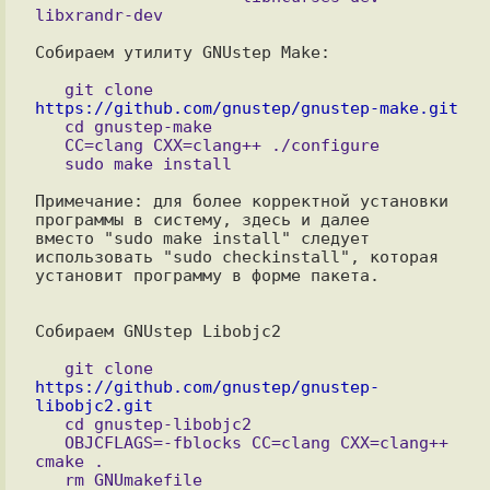
Собираем утилиту GNUstep Make:

   git clone 
https://github.com/gnustep/gnustep-make.git

   cd gnustep-make

   CC=clang CXX=clang++ ./configure

Примечание: для более корректной установки 
программы в систему, здесь и далее

вместо "sudo make install" следует 
использовать "sudo checkinstall", которая

установит программу в форме пакета.

Собираем GNUstep Libobjc2

   git clone 
https://github.com/gnustep/gnustep-
libobjc2.git

   cd gnustep-libobjc2

   OBJCFLAGS=-fblocks CC=clang CXX=clang++ 
cmake .

   rm GNUmakefile
