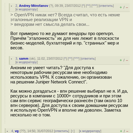
2
,
Andrey Mitrofanov
(
?
), 09:39, 23/07/2012 [
^
] [
^^
] [
^^^
] [
ответить
]
+
–
/
[
к модератору
]
> OpenVPN никак нет? Всегда считал, что есть некие
эталонные реализации VPN и
> вендорам нет смысла делать свои...
Вот примерно то же думают вендоры про openvpn.
Причём "эталонность" их для них лежит в плоскости
бизнес-моделей, бухгалтерий и пр. "странных" мер и
весов.
3
,
samm
(
ok
), 11:02, 23/07/2012 [
^
] [
^^
] [
^^^
] [
ответить
]
+
–
/
[
к модератору
]
Аноним не умеет читать? "Для доступа к
некоторым рабочим ресурсам мне необходимо
использовать VPN. К сожалению, он организован
на решении Juniper Network Connect".
Как можно догадаться - впн решение выбирал не я. И да,
ресурсы в компании с 10000+ сотрудников и при этом
сам впн сервис географически разнесён (там около 10
впн серверов). Для доступа к своим домашним ресурсам
я использую OpenVPN и вполне им доволен. Заметка
несколько не о том.
+
–
4
,
vg
(
??
), 14:50, 31/07/2012 [
ответить
]
[
↑
] [
к модератору
]
/