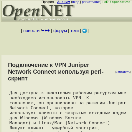
Профиль:
Аноним
(
вход
|
регистрация
)
неRU
opennet.me
[
новости
/
+++
|
форум
|
теги
|
]
Подключение к VPN Juniper
Network Connect используя perl-
[
исправить
]
скрипт
Для доступа к некоторым рабочим ресурсам мне 
необходимо использовать VPN. К

сожалению, он организован на решении Juniper 
Network Connect, которое

использует клиенты с закрытым исходным кодом 
для Windows (Windows Secure

Manager) и Linux/Mac (Network Connect). 
Линукс клиент - ущербный монстрик,
