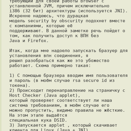
требующий для своей работы browser с 
устанвленной JVM, причем исключительно

i386 (32 бит) архитектуры (используется JNI). 
Искренне надеюсь, что дурацкая

модель security by obscurity подохнет вместе 
с компаниями, которые её

поддерживают. В данной заметке речь пойдет о 
том, как получить доступ к ВПН без

Java и Firefox.

Итак, когда мне надоело запускать бразуер для 
установления впн соединения, я

решил разобраться как же это убожество 
работает. Схема примерно такая:

1) С помощью браузера вводим имя пользователя 
и пароль (в моём случае rsa secure id из 
токена).

2) Происходит перенаправление на страничку с 
Host Checker (Java applet),

который проверяет соответствует ли наша 
система требованиям, в моём случае его

можно пропустить, видимо правила не жёсткие.  
На этом этапе выдаётся

специальная кука DSID.

3) Запускается applet , который скачивает 
клиента для Linux (Java + JNI).
