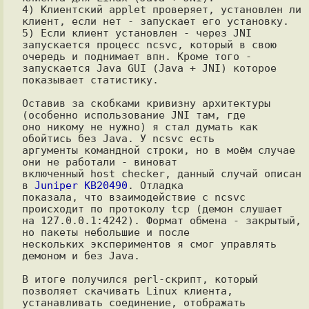
4) Клиентский applet проверяет, установлен ли 
клиент, если нет - запускает его установку.

5) Если клиент установлен - через JNI 
запускается процесс ncsvc, который в свою

очередь и поднимает впн. Кроме того - 
запускается Java GUI (Java + JNI) которое

показывает статистику.

Оставив за скобками кривизну архитектуры 
(особенно использование JNI там, где

оно никому не нужно) я стал думать как 
обойтись без Java. У ncsvc есть

аргументы командной строки, но в моём случае 
они не работали - виноват

включенный host checker, данный случай описан 
в 
Juniper KB20490
. Отладка

показала, что взаимодействие с ncsvc 
происходит по протоколу tcp (демон слушает

на 127.0.0.1:4242). Формат обмена - закрытый, 
но пакеты небольшие и после

нескольких экспериментов я смог управлять 
демоном и без Java.

В итоге получился perl-скрипт, который 
позволяет скачивать Linux клиента,

устанавливать соединение, отображать 