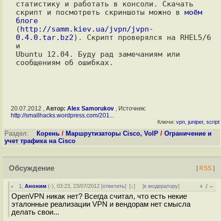
статистику и работать в консоли. Скачать

скрипт и посмотреть скриншоты можно в 
моём 
блоге

(
http://samm.kiev.ua/jvpn/jvpn-
0.4.0.tar.bz2
). Скрипт проверялся на RHEL5/6 
и

Ubuntu 12.04. Буду рад замечаниям или 
20.07.2012 ,
Автор:
Alex Samorukov
, Источник:
http://smallhacks.wordpress.com/201...
Ключи:
vpn
,
juniper
,
script
Раздел:
Корень
/
Маршрутизаторы Cisco, VoIP
/
Ограничение и
учет трафика на Cisco
Обсуждение
[
RSS
]
+
–
1
,
Аноним
(
-
), 03:23, 23/07/2012 [
ответить
]
[
↓
] [
к модератору
]
/
OpenVPN никак нет? Всегда считал, что есть некие
эталонные реализации VPN и вендорам нет смысла
делать свои...