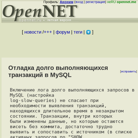
Профиль:
Аноним
(
вход
|
регистрация
)
неRU
opennet.me
[
новости
/
+++
|
форум
|
теги
|
]
Отладка долго выполняющихся
[
исправить
]
транзакций в MySQL
Включение лога долго выполняющихся запросов в 
MySQL (настройка

log-slow-queries) не спасает при 
необходимости выявления транзакций,

находящихся длительное время в незакрытом 
состоянии. Транзакции, внутри которых

были изменены данные, но которые остаются 
висеть без коммита, достаточно трудно

выявить и сопоставить с источником (в списке 
активных запросов по "SHOW
