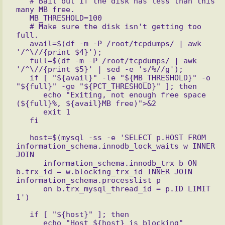
   # Bail out if the disk has less than this 
many MB free.

   MB_THRESHOLD=100

   # Make sure the disk isn't getting too 
full.

   avail=$(df -m -P /root/tcpdumps/ | awk 
'/^\//{print $4}');

   full=$(df -m -P /root/tcpdumps/ | awk 
'/^\//{print $5}' | sed -e 's/%//g');

   if [ "${avail}" -le "${MB_THRESHOLD}" -o 
"${full}" -ge "${PCT_THRESHOLD}" ]; then

      echo "Exiting, not enough free space 
(${full}%, ${avail}MB free)">&2

      exit 1

   host=$(mysql -ss -e 'SELECT p.HOST FROM 
information_schema.innodb_lock_waits w INNER 
JOIN

      information_schema.innodb_trx b ON 
b.trx_id = w.blocking_trx_id INNER JOIN 
information_schema.processlist p 

      on b.trx_mysql_thread_id = p.ID LIMIT 
   if [ "${host}" ]; then

      echo "Host ${host} is blocking"
