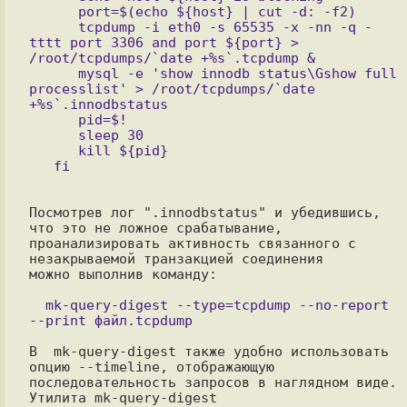
      port=$(echo ${host} | cut -d: -f2)

      tcpdump -i eth0 -s 65535 -x -nn -q -
tttt port 3306 and port ${port} > 
/root/tcpdumps/`date +%s`.tcpdump &

      mysql -e 'show innodb status\Gshow full 
processlist' > /root/tcpdumps/`date 
+%s`.innodbstatus

      pid=$!

      sleep 30

      kill ${pid}

Посмотрев лог ".innodbstatus" и убедившись, 
что это не ложное срабатывание,

проанализировать активность связанного с 
незакрываемой транзакцией соединения

можно выполнив команду:

  mk-query-digest --type=tcpdump --no-report 
В  mk-query-digest также удобно использовать 
опцию --timeline, отображающую

последовательность запросов в наглядном виде. 
Утилита mk-query-digest
