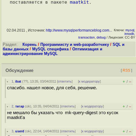
поставляется в пакете 
maatkit
02.04.2011 , Источник:
http://www.mysqlperformanceblog.com...
Ключи:
mysql
,
innodb
,
transaction
,
debug
/ Лицензия: CC-BY
Раздел:
Корень
/
Программисту и web-разработчику
/
SQL и
базы данных
/
MySQL специфика
/
Оптимизация и
администрирование MySQL
Обсуждение
[
RSS
]
+
–
1
,
ibat
(
??
), 13:35, 03/04/2011 [
ответить
]
[
к модератору
]
/
спасибо. нашел новое, для себя, решение.
+
–
2
,
тигар
(
ok
), 10:35, 04/04/2011 [
ответить
]
[
к модератору
]
/
не мешало бы указать что mk-query-digest это кусок
maatkit'a
+
–
3
,
userd
(
ok
), 22:04, 14/04/2011 [
ответить
]
[
к модератору
]
/