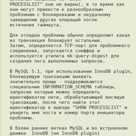
PROCESSLIST" они не видны), в то время как 
они могут привести к разнообразным

проблемам с блокировками и неудачному 
завершению других операций после

истечения таймаута.

Для отладки проблемы обычно определяют какая 
из транзакция блокирует остальные.

Затем, определяется TCP-порт для проблемного 
соединения, запускается сниффер и

используется утилита mk-query-digest для 
создания лога выполняемых запросов.

В MySQL 5.1, при использовании InnoDB plugin, 
блокирующую транзакцию выявить

значительно проще - поддерживаются 
специальные INFORMATION_SCHEMA таблицы,

запросив которые можно определить 
идентификатор нити, обрабатывающей висящую

транзакцию, после чего найти этот 
идентификатор в выводе "SHOW PROCESSLIST" и

увидеть имя хоста и номер порта инициатора 
проблемы.

В более ранних ветках MySQL и во встроенном 
движке  InnoDB (не InnoDB plugin)
