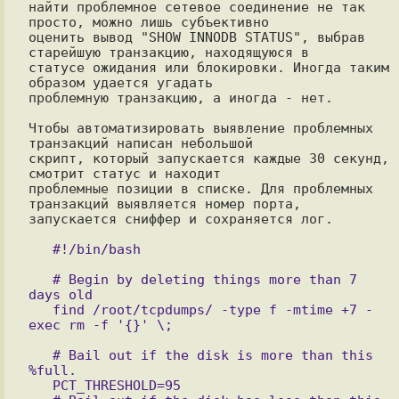
найти проблемное сетевое соединение не так 
просто, можно лишь субъективно

оценить вывод "SHOW INNODB STATUS", выбрав 
старейшую транзакцию, находящуюся в

статусе ожидания или блокировки. Иногда таким 
образом удается угадать

проблемную транзакцию, а иногда - нет.

Чтобы автоматизировать выявление проблемных 
транзакций написан небольшой

скрипт, который запускается каждые 30 секунд, 
смотрит статус и находит

проблемные позиции в списке. Для проблемных 
транзакций выявляется номер порта,

запускается сниффер и сохраняется лог.

   # Begin by deleting things more than 7 
days old

   find /root/tcpdumps/ -type f -mtime +7 -
   # Bail out if the disk is more than this 
%full.

   PCT_THRESHOLD=95
