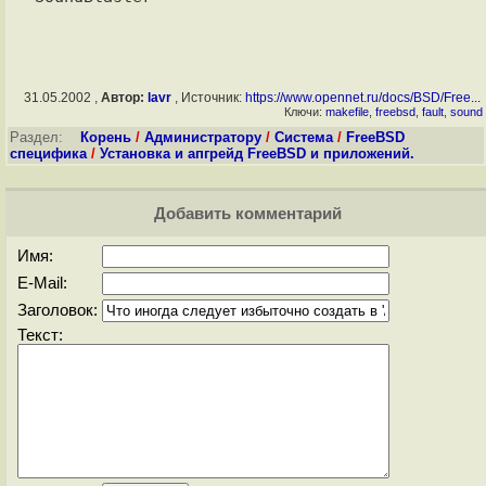
31.05.2002 ,
Автор:
lavr
, Источник:
https://www.opennet.ru/docs/BSD/Free...
Ключи:
makefile
,
freebsd
,
fault
,
sound
Раздел:
Корень
/
Администратору
/
Система
/
FreeBSD
специфика
/
Установка и апгрейд FreeBSD и приложений.
Добавить комментарий
Имя:
E-Mail:
Заголовок:
Текст: