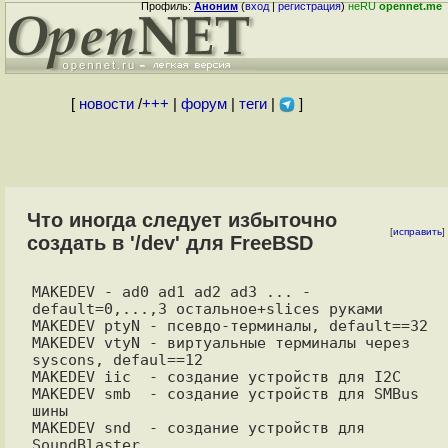
Профиль:
Аноним
(
вход
|
регистрация
)
неRU
opennet.me
[
новости
/
+++
|
форум
|
теги
|
]
Что иногда следует избыточно
[
исправить
]
создать в '/dev' для FreeBSD
MAKEDEV - ad0 ad1 ad2 ad3 ... - 
default=0,...,3 остальное+slices руками

MAKEDEV ptyN - псевдо-терминалы, default==32

MAKEDEV vtyN - виртуальные терминалы через 
syscons, defaul==12

MAKEDEV iic  - создание устройств для I2C 

MAKEDEV smb  - создание устройств для SMBus 
шины

MAKEDEV snd  - создание устройств для 