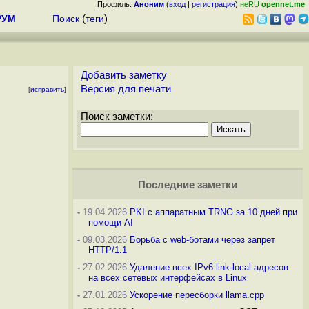
Профиль:
Аноним
(
вход
|
регистрация
)
неRU
opennet.me
РУМ
Поиск
(
теги
)
Добавить заметку
Версия для печати
[
исправить
]
Поиск заметки:
Последние заметки
-
19.04.2026
PKI с аппаратным TRNG за 10 дней при
помощи AI
-
09.03.2026
Борьба с web-ботами через запрет
HTTP/1.1
-
27.02.2026
Удаление всех IPv6 link-local адресов
на всех сетевых интерфейсах в Linux
-
27.01.2026
Ускорение пересборки llama.cpp