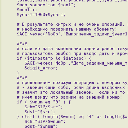
   $mon_sound="mon-$mon1";

   $mon1++;

   # В результате хитрых и не очень операций, получаем время, когда 

   # необходимо позвонить нашему абоненту!

   ####

   # если же дата выполнения задачи ранее текущей даты, значит 

   # пользователь ошибся при вводе даты и времени

   if ($timestamp le $datesec) {

      $AGI->exec('NoOp',"Дата_задания_меньше_текущего_времени!");

      &digit_error;

   }

   ####

   # проделываем похожую операцию с номером куда будем звонить, при 0 

   # - звоним сами себе, если длина введенных цыфр от 3-х до 4-х, 

   # значит это локальный звонок,  если ни то не другое, пользователь 

   # имел ввиду что звоним на внешний номер!

   if ( $wnum eq "0" ) {

      $ch="SIP/$src";

      $dst="$src";

   } elsif ( length($wnum) eq "4" or length($wnum) eq "3") {

      $ch="SIP/$wnum";

      $dst="$wnum";
