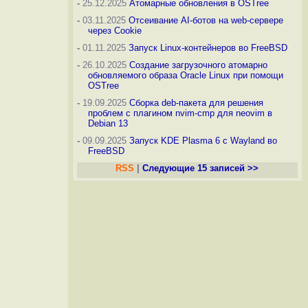
-
25.12.2025
Атомарные обновления в OSTree
-
03.11.2025
Отсеивание AI-ботов на web-сервере
через Cookie
-
01.11.2025
Запуск Linux-контейнеров во FreeBSD
-
26.10.2025
Создание загрузочного атомарно
обновляемого образа Oracle Linux при помощи
OSTree
-
19.09.2025
Сборка deb-пакета для решения
проблем с плагином nvim-cmp для neovim в
Debian 13
-
09.09.2025
Запуск KDE Plasma 6 с Wayland во
FreeBSD
RSS
|
Следующие 15 записей >>