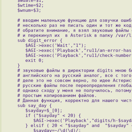
   $wdate=$1;

   $wtime=$2;

   # вводим маленькую функцию для озвучки ошибки набора, что бы

   # несколько раз не писать один и тот же код!

   # обратите внимание, я взял звуковые файлы 
   # и перекинул их  в Asterisk в папку /var/lib/asterisk/sounds/ru11 !

   sub digit_error {

      $AGI->exec('Wait',"1");

      $AGI->exec('Playback',"ru11/an-error-has-occured");

      $AGI->exec('Playback',"ru11/check-number-dial-again");

      exit 0;

   }

   # звуковые файлы в директории digits мною были заменены с 

   # английского на русский аналог, все с того же сайта. На самом 

   # деле это не совсем верно, по идее Астериск должен цеплять 

   # русские файлы после переопределения глобальной переменной LANG, 

   # однако сходу у меня не получилось, потому исправил ситуацию 

   # простым копированием файлов.

   # Данная функция, корректно для нашего чисто русского слуха, озвучивает день!

   sub say_day {

      $sayday=$_[0];

      if ("$sayday" < 20) {

         $AGI->exec('Playback',"digits/h-$sayday\\n");

      } elsif ( 20 < "$sayday" and  "$sayday" < 30 ) {

         $sayday=~/\d(\d)/;
