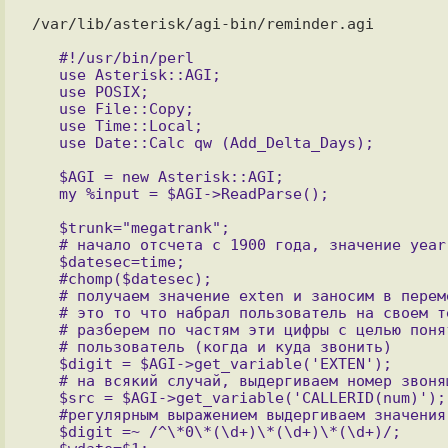
/var/lib/asterisk/agi-bin/reminder.agi

   #!/usr/bin/perl

   use Asterisk::AGI;

   use POSIX;

   use File::Copy;

   use Time::Local;

   $AGI = new Asterisk::AGI;

   $trunk="megatrank";

   # начало отсчета с 1900 года, значение year - смещение от 1900 года

   $datesec=time;

   #chomp($datesec);

   # получаем значение exten и заносим в переменную $digit - 

   # это то что набрал пользователь на своем телефоне, далее мы 

   # разберем по частям эти цифры с целью понять что хотел сказать 

   # пользователь (когда и куда звонить)

   $digit = $AGI->get_variable('EXTEN');

   # на всякий случай, выдергиваем номер звонящего

   $src = $AGI->get_variable('CALLERID(num)');

   #регулярным выражением выдергиваем значения даты времени и номера звонящего

   $digit =~ /^\*0\*(\d+)\*(\d+)\*(\d+)/;
