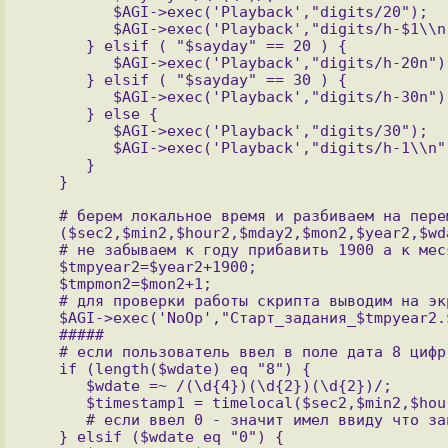
         $AGI->exec('Playback',"digits/20");

         $AGI->exec('Playback',"digits/h-$1\\n");

      } elsif ( "$sayday" == 20 ) {

         $AGI->exec('Playback',"digits/h-20n");

      } elsif ( "$sayday" == 30 ) {

         $AGI->exec('Playback',"digits/h-30n");

      } else {

         $AGI->exec('Playback',"digits/30");

         $AGI->exec('Playback',"digits/h-1\\n");

      }

   # берем локальное время и разбиваем на переменные

   ($sec2,$min2,$hour2,$mday2,$mon2,$year2,$wday2,$yday2,$isdst2)=localtime($datesec);

   # не забываем к году прибавить 1900 а к месяцу единичку

   $tmpyear2=$year2+1900;

   $tmpmon2=$mon2+1;

   # для проверки работы скрипта выводим на экран информацию, когда у нас задание стартовало.

   $AGI->exec('NoOp',"Старт_задания_$tmpyear2.$tmpmon2.$mday2\_в_$hour2:$min2");

   #####

   # если пользователь ввел в поле дата 8 цифр, значит он имел ввиду четкую дату!

   if (length($wdate) eq "8") {

      $wdate =~ /(\d{4})(\d{2})(\d{2})/;

      $timestamp1 = timelocal($sec2,$min2,$hour2,$3,$2-1,$1-1900);

      # если ввел 0 - значит имел ввиду что запустить будильник сегодня

   } elsif ($wdate eq "0") {
