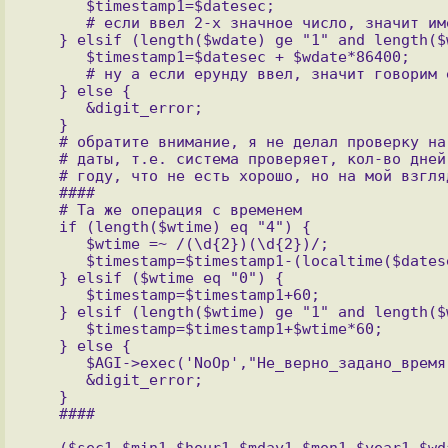
      $timestamp1=$datesec;

      # если ввел 2-х значное число, значит имел ввиду что пускть задание через сколько то дней.

   } elsif (length($wdate) ge "1" and length($wdate) le "2" and $wdate ne "0") {

      $timestamp1=$datesec + $wdate*86400;

      # ну а если ерунду ввел, значит говорим ему об этом в мягкой форме и отключаемся

   } else {

      &digit_error;

   }

   # обратите внимание, я не делал проверку на правильность ввода 

   # даты, т.е. система проверяет, кол-во дней в месяце, месяцев в 

   # году, что не есть хорошо, но на мой взгляд это не критично!

   ####

   # Та же операция с временем

   if (length($wtime) eq "4") {

      $wtime =~ /(\d{2})(\d{2})/;

      $timestamp=$timestamp1-(localtime($datesec))[2]*3600-(localtime($datesec))[1]*60+($1*3600)+($2*60);

   } elsif ($wtime eq "0") {

      $timestamp=$timestamp1+60;

   } elsif (length($wtime) ge "1" and length($wtime) le "3") {

      $timestamp=$timestamp1+$wtime*60;

   } else {

      $AGI->exec('NoOp',"Не_верно_задано_время");

      &digit_error;

   }

   ($sec1,$min1,$hour1,$mday1,$mon1,$year1,$wday1,$yday1,$isdst1)=localtime($timestamp);
