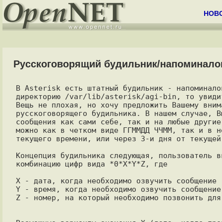
НОВ
Русскоговорящий будильник/напоминалов
В Asterisk есть штатный будильник - напоминало
директорию /var/lib/asterisk/agi-bin, то увиди
Вещь не плохая, но хочу предложить Вашему вним
русскоговорящего будильника. В нашем случае, В
сообщения как сами себе, так и на любые другие
можно как в четком виде ГГММДД ЧЧММ, так и в н
текущего времени, или через 3-и дня от текущей 
Концепция будильника следующая, пользователь в
комбинацию цифр вида *0*X*Y*Z, где

X - дата, когда необходимо озвучить сообщение

Y - время, когда необходимо озвучить сообщение

Z - номер, на который необходимо позвонить для