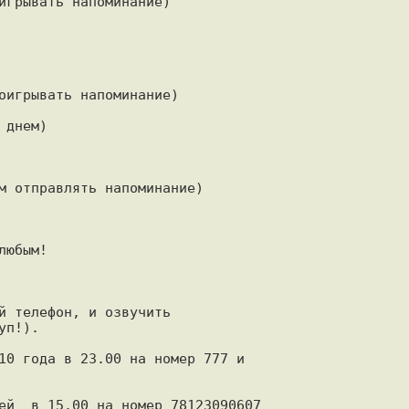
игрывать напоминание)

оигрывать напоминание)

днем)

м отправлять напоминание)

юбым!

й телефон, и озвучить

п!).

10 года в 23.00 на номер 777 и

ей  в 15.00 на номер 78123090607
