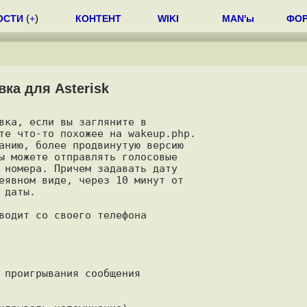
ОСТИ
(
+
)
КОНТЕНТ
WIKI
MAN'ы
ФО
ка для Asterisk
вка, если вы загляните в

те что-то похожее на wakeup.php.

анию, более продвинутую версию

ы можете отправлять голосовые

 номера. Причем задавать дату

еявном виде, через 10 минут от

даты.

водит со своего телефона

 проигрывания сообщения
