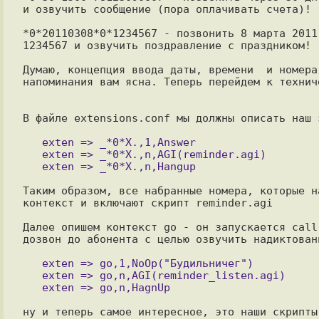
и озвучить сообщение (пора оплачивать счета)!

*0*20110308*0*1234567 - позвонить 8 марта 2011
1234567 и озвучить поздравление с праздником!

Думаю, концепция ввода даты, времени  и номера
напоминания вам ясна. Теперь перейдем к технич
В файле extensions.conf мы должны описать наш э
   exten => _*0*X.,1,Answer

   exten => _*0*X.,n,AGI(reminder.agi)

Таким образом, все набранные номера, которые н
контекст и включают скрипт reminder.agi

Далее опишем контекст go - он запускается call
дозвон до абонента с целью озвучить надиктованн
   exten => go,1,NoOp("Будильничег")

   exten => go,n,AGI(reminder_listen.agi)

ну и теперь самое интересное, это наши скрипты
