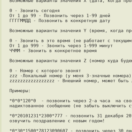
Возможные варианты значения X (дата, когда про
0 - Звонить сегодня

От 1 до 99 - Позвонить через 1-99 дней

ГГГГММДД - Позвонить в конкретную дату

Возможные варианты значения Y (время, когда пр
0 - Звонить в это время (не работает с текущим 
От 1 до 999 - Звонить через 1-999 минут

ЧЧММ - Звонить в конкретное время

Возможные варианты значения Z (номер куда буде
0 - Номер с которого звонят

zzz -Локальный номер (у меня 3-значные номера)

zzzzzzzzzzzzzzzzz - Внешний номер, может быть л
Примеры:

*0*0*120*0  - позвонить через 2-а часа  на сво
надиктованное сообщение (не забыть выключить су
*0*20101231*2300*777 - позвонить 31 декабря 20
озвучить поздравление с новым годом!

*0*30*1500*78123090607 - позвонить через 30 дн