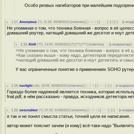
Особо резвых нагибаторов при малейшем подозрении 
1.17
,
Anonymuz
(
?
), 11:26, 30/08/2010 [
ответить
] [
﹢﹢﹢
] [
· · ·
]
[
↓
] [
↑
] [
к моде
Не упоминая о том, что техника боянная - вопрос в её целес
домашний роутер, натящий домашний же десктоп и ноут дете
2.18
,
Kirill
(
??
), 14:04, 30/08/2010 [
^
] [
^^
] [
^^^
] [
ответить
]
[
к модератору
]
>Не упоминая о том, что техника боянная - вопрос в её 
>Как сказано выше - кому надо, детектеров передетектя
>натящий домашний же десктоп и ноут детектить и смыс
У вас ограниченные понятия о применениях SOHO рутер
1.19
,
nuclight
(
ok
), 16:59, 30/08/2010 [
ответить
] [
﹢﹢﹢
] [
· · ·
]
[
↑
] [
к модерато
Гораздо более надежной является техника, которая использу
fnat.pdf, в нём рассказано - правда, исходников детектора нет
1.20
,
unscrubber
(
?
), 07:29, 31/08/2010 [
ответить
] [
﹢﹢﹢
] [
· · ·
]
[
↓
] [
к модера
я так и не понял смысла статьи, точней цели ее написания.
автор может пояснит зачем (и кому) всё-таки надо "Выявлять