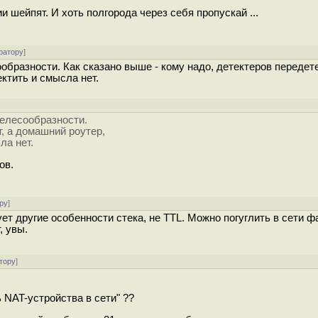
шейпят. И хоть полгорода через себя пропускай ...
ратору
]
ообразности. Как сказано выше - кому надо, детектеров передете
ктить и смысла нет.
целесообразности.
т, а домашний роутер,
ла нет.
ов.
ру
]
ет другие особенности стека, не TTL. Можно погуглить в сети ф
, увы.
тору
]
 NAT-устройства в сети" ??