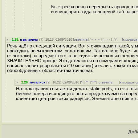
Быстрее конечно перегрызть провод в по
и впиндюрить туда кольцевой хаб на ре
1.25
,
я вс понел
(
?
), 16:18, 02/09/2010 [
ответить
] [
﹢﹢﹢
] [
· · ·
]
[
↑
] [
к модера
Речь идёт о следущей ситуации. Вот я сижу админ такой, у ме
проходить всем клиентам, оплатившим. Так вот мне будет и
(с локалки) на предмет того, а не сидят ли несколько челов
ЗНАЧИТЕЛЬНО проще. Это детектится по номерам исходящих п
написал-ловит pcap пакеты (10 мегабит) и если с какой то
обособдленных областей-там точно нат.
2.26
,
муталиск
(
?
), 16:22, 02/09/2010 [
^
] [
^^
] [
^^^
] [
ответить
]
[
к модерато
Нат как правило пытается делать static ports, то есть пы
биение номера исходящего порта предсказуемо на опреде
клиентов) центров таких радиусов. Элементарно пишетс
Доба