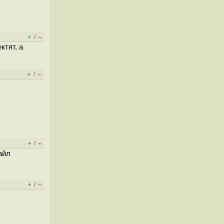
+
–
/
ктят, а
+
–
/
+
–
/
айл
+
–
/