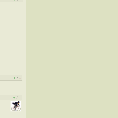
+
–
/
+
–
/