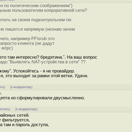
чен по политическим соображениям")
ьным пользователям копроративной сети?
елать на своем подконтрольном nix
 не пишется напрямую (незнаю зачем
чего, например PF\srub это
напросто клиента (не дадут
и жпрс)
 это там интересно? бредятина.". На ваш вопрос
надо "Выявлять NAT-устройства в сети" ??
кому". Успокойтесь - я не провайдер.
, это выходит за рамки этой ветки. Удачи.
ить
]
[
к модератору
]
.
цепта но сформулировали двусмысленно.
ветить
]
[
к модератору
]
районых сетей.
у фильтруется,
а там и пароль доступа,