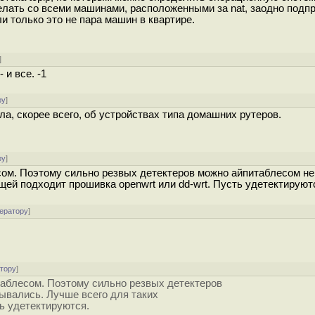
делать со всеми машинами, расположенными за nat, заодно подп
ли только это не пара машин в квартире.
]
 и все. -1
ру
]
а, скорее всего, об устройствах типа домашних рутеров.
ру
]
сом. Поэтому сильно резвых детектеров можно айпитаблесом не
щей подходит прошивка openwrt или dd-wrt. Пусть удетектируют
ератору
]
атору
]
таблесом. Поэтому сильно резвых детектеров
ывались. Лучше всего для таких
ть удетектируются.