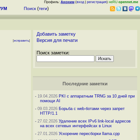
Профиль:
Аноним
(
вход
|
регистрация
)
неRU
opennet.me
РУМ
Поиск
(
теги
)
Добавить заметку
Версия для печати
[
исправить
]
Поиск заметки:
Последние заметки
-
19.04.2026
PKI с аппаратным TRNG за 10 дней при
помощи AI
-
09.03.2026
Борьба с web-ботами через запрет
HTTP/1.1
-
27.02.2026
Удаление всех IPv6 link-local адресов
на всех сетевых интерфейсах в Linux
-
27.01.2026
Ускорение пересборки llama.cpp