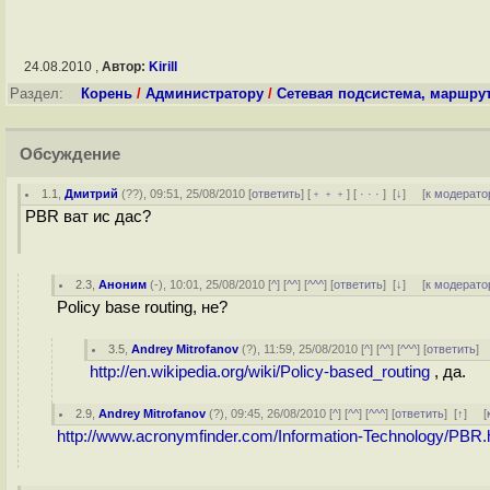
24.08.2010 ,
Автор:
Kirill
Раздел:
Корень
/
Администратору
/
Сетевая подсистема, маршру
Обсуждение
1.1
,
Дмитрий
(
??
), 09:51, 25/08/2010 [
ответить
] [
﹢﹢﹢
] [
· · ·
]
[
↓
] [
к модерато
PBR ват ис дас?
2.3
,
Аноним
(
-
), 10:01, 25/08/2010 [
^
] [
^^
] [
^^^
] [
ответить
]
[
↓
] [
к модерато
Policy base routing, не?
3.5
,
Andrey Mitrofanov
(
?
), 11:59, 25/08/2010 [
^
] [
^^
] [
^^^
] [
ответить
]
http://en.wikipedia.org/wiki/Policy-based_routing
, да.
2.9
,
Andrey Mitrofanov
(
?
), 09:45, 26/08/2010 [
^
] [
^^
] [
^^^
] [
ответить
]
[
↑
] [
http://www.acronymfinder.com/Information-Technology/PBR.