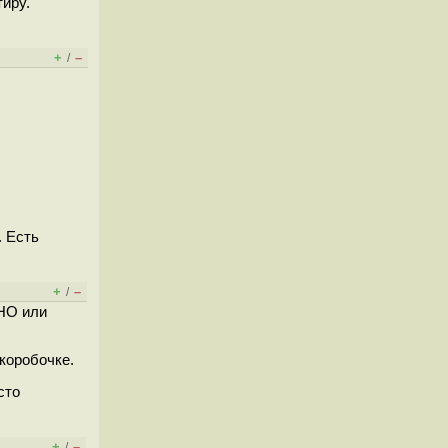
тиру.
+
–
/
. Есть
+
–
/
OHO или
коробочке.
сто
+
–
/