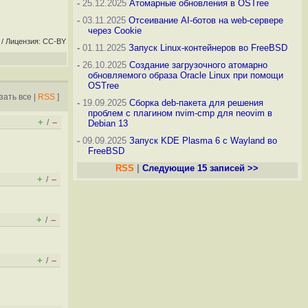
-
25.12.2025
Атомарные обновления в OSTree
-
03.11.2025
Отсеивание AI-ботов на web-сервере
через Cookie
/ Лицензия: CC-BY
-
01.11.2025
Запуск Linux-контейнеров во FreeBSD
-
26.10.2025
Создание загрузочного атомарно
обновляемого образа Oracle Linux при помощи
OSTree
зать все
|
RSS
]
-
19.09.2025
Сборка deb-пакета для решения
проблем с плагином nvim-cmp для neovim в
+
–
/
Debian 13
-
09.09.2025
Запуск KDE Plasma 6 с Wayland во
FreeBSD
RSS
|
Следующие 15 записей >>
+
–
/
+
–
/
+
–
/