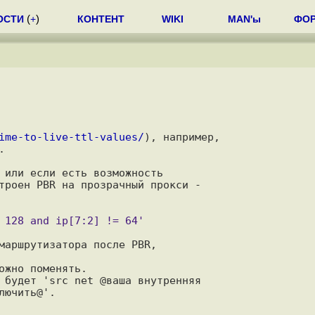
ОСТИ
(
+
)
КОНТЕНТ
WIKI
MAN'ы
ФО
ime-to-live-ttl-values/
), например,

 или если есть возможность

троен PBR на прозрачный прокси -

маршрутизатора после PBR,

жно поменять.

 будет 'src net @ваша внутренняя
