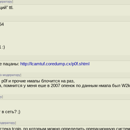
дератору
]
й" ttl.
64
 :)
ые пацаны:
http://lcamtuf.coredump.cx/p0f.shtml
[
к модератору
]
 p0f и прочие нмапы блочится на раз,
аз, помнится у меня еше в 2007 опенок по данным нмапа был W2
ру
]
в сеть? ;)
модератору
]
тека tcpip, по которым можно определить операционную систем