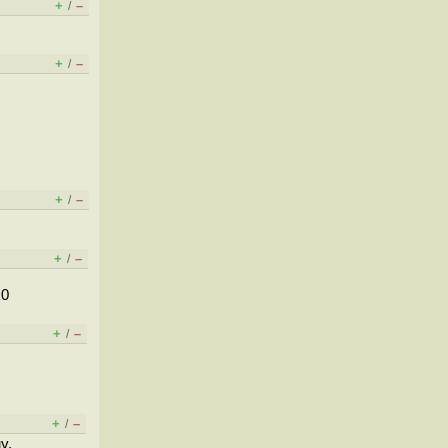
+
–
/
+
–
/
+
–
/
+
–
/
k0
+
–
/
+
–
/
у.