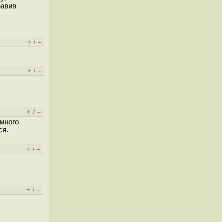
равив
+
–
/
+
–
/
+
–
/
много
ся.
+
–
/
+
–
/