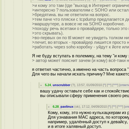
>и кому это там (где "выход в Интернет ограни
>интересно ? пользователям с SOHO или остал
>бредятина. вы не ответили на вопрос.
>тем паче что пляски с tcpdump предлагается д
>маршрутере, а вовсе не на SOHO коробочке.
>походу речь всетаки о провайдере, только это
>это скрывать).
>во-первых он по ttl может не увидеть толком ни
>лечит, во вторых - провайдер лишится просто 
>работать через soho коробку - уйдут к йоте ил
Я не буду вступать в полемику, на тему "и кому
> автор может пояснит зачем (и кому) всё-таки 
я ответил частично, а именно на часть вопроса "
Для чего вы начали искать причину? Мне кажется
5.24
,
unscrubber
(
?
), 13:57, 01/09/2010 [
^
] [
^^
] [
^^^
] [
ответ
вашу удачу оставьте себе как и спокойствие
вы описывали сферу применения своего ре
6.28
,
pavlinux
(
ok
), 17:12, 04/09/2010 [
^
] [
^^
] [
^^^
] [
от
Кому, кому, это нужно кульхацкерам из 
Для узнавания MAC адреса, по котором
например, удалённый доступ к девайсу, 
и в итоге халявный доступ.