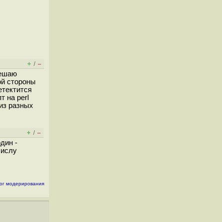
+
–
/
решаю
ой стороны
етектится
 на perl
из разных
+
–
/
один -
числу
ог модерирования