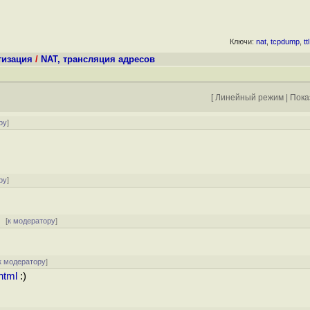
Ключи:
nat
,
tcpdump
,
ttl
тизация
/
NAT, трансляция адресов
[
Линейный режим
|
Пока
ру
]
ру
]
[
к модератору
]
к модератору
]
html
:)