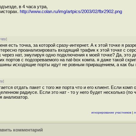
дъезде, в 4 часа утра,
зисторах.
http://www.colan.ru/img/artpics/2003/02/fbr2902.png
тору
]
ня есть точка, за которой сразу-интернет. А к этой точке я раз
нтересно проанализировать входящий трафик к этой точке с сер
ек через нат, эмулируя одно подключения к моей точке? Да, это д
ортов с подозреваемого на nat-box компа. я даже такой скрипт
 машины исходящие порты идут не ровным приращением, а как бы 
ру
]
тается отдать пакет с того же порта что и его клиент. Если комп 
ленном радиусе. Если это нат - то у него будет несколько (по 
я анализатор.
игнорирование участников
|
л
вить комментарий