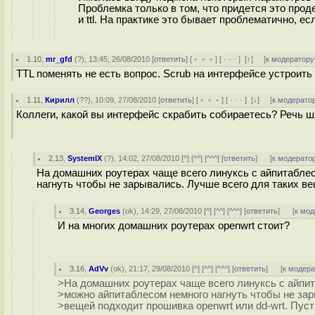
Проблемка только в том, что придется это про
и ttl. На практике это бывает проблематично, ес
1.10
,
mr_gfd
(
?
), 13:45, 26/08/2010 [
ответить
] [
﹢﹢﹢
] [
· · ·
]
[
↑
] [
к модератору
TTL поменять не есть вопрос. Scrub на интерфейсе устроить -
1.11
,
Кирилл
(
??
), 10:09, 27/08/2010 [
ответить
] [
﹢﹢﹢
] [
· · ·
]
[
↓
] [
к модерато
Коллеги, какой вы интерфейс скрабить собираетесь? Речь шл
2.13
,
SystemIX
(
?
), 14:02, 27/08/2010 [
^
] [
^^
] [
^^^
] [
ответить
]
[
к модерато
На домашних роутерах чаще всего линуксь с айпитабле
нагнуть чтобы не зарывались. Лучше всего для таких ве
3.14
,
Georges
(
ok
), 14:29, 27/08/2010 [
^
] [
^^
] [
^^^
] [
ответить
]
[
к мод
И на многих домашних роутерах openwrt стоит?
3.16
,
AdVv
(
ok
), 21:17, 29/08/2010 [
^
] [
^^
] [
^^^
] [
ответить
]
[
к модер
>На домашних роутерах чаще всего линуксь с айпи
>можно айпитаблесом немного нагнуть чтобы не зар
>вещей подходит прошивка openwrt или dd-wrt. Пус