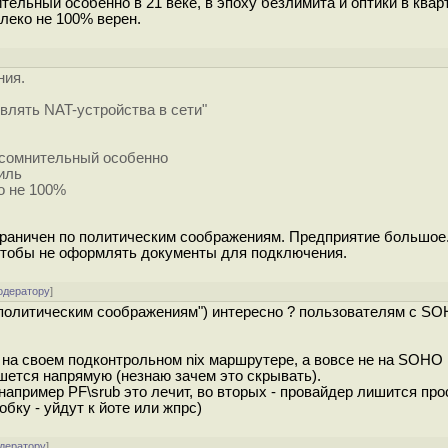
тельный особенно в 21 веке, в эпоху безлимита и оптики в квар
леко не 100% верен.
ния.
являть NAT-устройства в сети"
ь сомнительный особенно
филь
о не 100%
ограничен по политическим соображениям. Предприятие большое
 чтобы не оформлять документы для подключения.
одератору
]
по политическим соображениям") интересно ? пользователям с S
 на своем подконтрольном nix маршрутере, а вовсе не на SOHO 
ишется напрямую (незнаю зачем это скрывать).
, например PF\srub это лечит, во вторых - провайдер лишится про
обку - уйдут к йоте или жпрс)
одератору
]