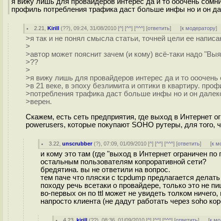
я вижу лишь для провайдеров интерес да и то ооочень сомни
профиль потребления трафика даст больше инфы но и он да
2.21
,
Kirill
(
??
), 09:24, 31/08/2010 [
^
] [
^^
] [
^^^
] [
ответить
]
[
к модератору
]
>я так и не понял смысла статьи, точней цели ее написа
>
>автор может пояснит зачем (и кому) всё-таки надо "Вы
>??
>
>я вижу лишь для провайдеров интерес да и то ооочен
>в 21 веке, в эпоху безлимита и оптики в квартиру. про
>потребления трафика даст больше инфы но и он далек
>верен.
Скажем, есть сеть предприятия, где выход в Интернет 
powerusers, которые покупают SOHO рутеры, для того,
3.22
,
unscrubber
(
?
), 07:09, 01/09/2010 [
^
] [
^^
] [
^^^
] [
ответить
]
[
к м
и кому это там (где "выход в Интернет ограничен 
остальным пользователям копроративной сети?
бредятина. вы не ответили на вопрос.
тем паче что пляски с tcpdump предлагается делать
походу речь всетаки о провайдере, только это не п
во-первых он по ttl может не увидеть толком ничего
напросто клиента (не дадут работать через soho кор
4.23
,
kirill
(
??
), 08:36, 01/09/2010 [
^
] [
^^
] [
^^^
] [
ответить
]
[
к м