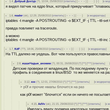
1.4
,
Добрый Дохтур
(
?
), 10:04, 25/08/2010 [
ответить
] [
﹢﹢﹢
] [
· · ·
]
[
↑
] [
к мо
я видел патчик на ядро linux, который прикручивает "плавающи
1.6
,
reader
(
ok
), 12:29, 25/08/2010 [
ответить
] [
﹢﹢﹢
] [
· · ·
]
[
к модератору
]
iptables -t mangle -A POSTROUTING -o $EXT_IF -j TTL --ttl-set 
правда повлияет на traceroute.
а можно
iptables -t mangle -A POSTROUTING -o $EXT_IF -j TTL --ttl-inc 1
1.7
,
KdF
(
??
), 18:06, 25/08/2010 [
ответить
] [
﹢﹢﹢
] [
· · ·
]
[
↓
] [
к модератору
]
На TTL далеко не уедешь. Вот чем пользуются православн
2.8
,
ишшеЧадын_аномим
(
?
), 00:31, 26/08/2010 [
^
] [
^^
] [
^^^
] [
ответить
]
Детские проверки от младенцев. По последнему пункту -
профиль в соединения в linux/BSD то же меняется на р
3.12
,
ххх
(
?
), 12:01, 27/08/2010 [
^
] [
^^
] [
^^^
] [
ответить
]
[
к модерато
> p0f и прочие нмапы блочится на раз
как p0f может "блочится" если он ничего не посылает 
4.15
,
AdVv
(
ok
), 21:15, 29/08/2010 [
^
] [
^^
] [
^^^
] [
ответить
]
[
к 
Имелась ввиду подмена некоторых параметров с