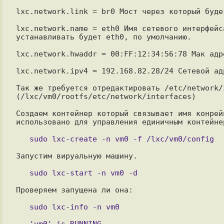
lxc.network.link = br0 Мост через который буде
lxc.network.name = eth0 Имя сетевого интерфейс
устанавливать будет eth0, по умолчанию.

lxc.network.hwaddr = 00:FF:12:34:56:78 Мак адр
lxc.network.ipv4 = 192.168.82.28/24 Сетевой ад
Так же требуется отредактировать /etc/network/
(/lxc/vm0/rootfs/etc/network/interfaces)

Создаем контейнер который связывает имя конрей
использовано для управления единичным контейнер
Запустим вируальную машину.

Проверяем запущена ли она:
