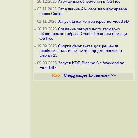
-
25.12.2025
Атомарные обновления в OSTree
-
03.11.2025
Отсеивание AI-ботов на web-сервере
через Cookie
-
01.11.2025
Запуск Linux-контейнеров во FreeBSD
-
26.10.2025
Создание загрузочного атомарно
обновляемого образа Oracle Linux при помощи
OSTree
-
19.09.2025
Сборка deb-пакета для решения
проблем с плагином nvim-cmp для neovim в
Debian 13
-
09.09.2025
Запуск KDE Plasma 6 с Wayland во
FreeBSD
RSS
|
Следующие 15 записей >>