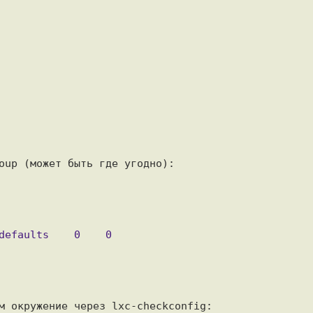
oup (может быть где угодно):

м окружение через lxc-checkconfig:
