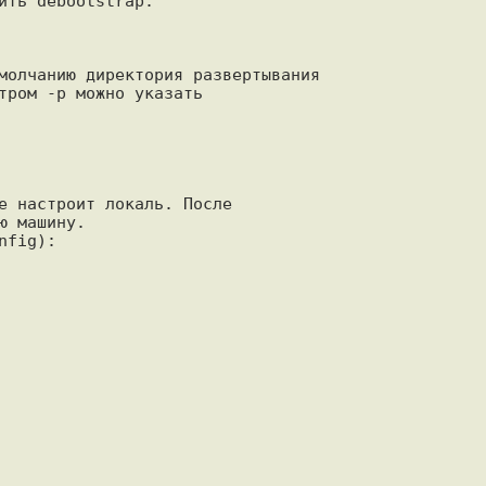
ть debootstrap.

молчанию директория развертывания

тром -p можно указать

е настроит локаль. После

 машину.

fig):
