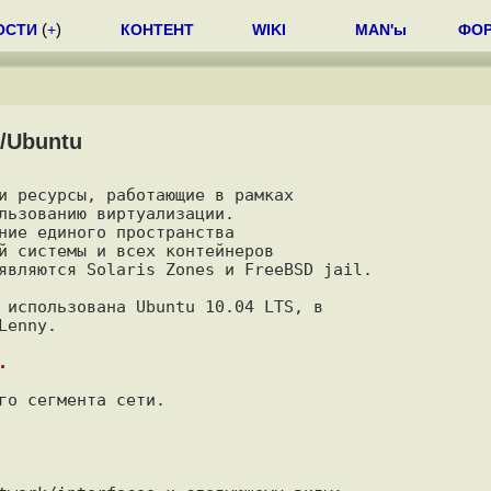
ОСТИ
(
+
)
КОНТЕНТ
WIKI
MAN'ы
ФО
/Ubuntu
и ресурсы, работающие в рамках

льзованию виртуализации.

ние единого пространства

й системы и всех контейнеров

являются Solaris Zones и FreeBSD jail.

 использована Ubuntu 10.04 LTS, в

enny.

.
го сегмента сети.
