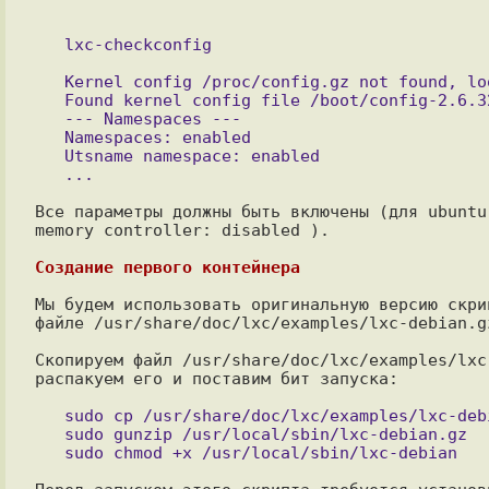
   Kernel config /proc/config.gz not found, looking in other places...

   Found kernel config file /boot/config-2.6.32-3-686

   --- Namespaces ---

   Namespaces: enabled

   Utsname namespace: enabled

Все параметры должны быть включены (для ubuntu
memory controller: disabled ).

Создание первого контейнера
Мы будем использовать оригинальную версию скри
файле /usr/share/doc/lxc/examples/lxc-debian.gz
Скопируем файл /usr/share/doc/lxc/examples/lxc
распакуем его и поставим бит запуска:

   sudo cp /usr/share/doc/lxc/examples/lxc-debian.gz /usr/local/sbin/

   sudo gunzip /usr/local/sbin/lxc-debian.gz
