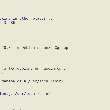
 10.04, в Debian squeeze Cgroup

пта lxc-debian, он находится в

.

-debian.gz в /usr/local/sbin/
