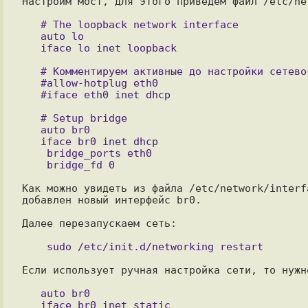
Настроим мост, для этого приведем файл /etc/ne
   # The loopback network interface

   auto lo

   # Комментируем активные до настройки сетевого моста опции

   #allow-hotplug eth0

   # Setup bridge

   auto br0

   iface br0 inet dhcp

    bridge_ports eth0

Как можно увидеть из файла /etc/network/interf
добавлен новый интерфейс br0.

Далее перезапускаем сеть:

Если использует ручная настройка сети, то нужно
   auto br0

   iface br0 inet static
