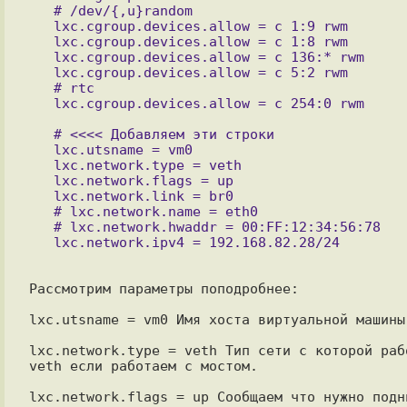
   # /dev/{,u}random

   lxc.cgroup.devices.allow = c 1:9 rwm

   lxc.cgroup.devices.allow = c 1:8 rwm

   lxc.cgroup.devices.allow = c 136:* rwm

   lxc.cgroup.devices.allow = c 5:2 rwm

   # rtc

   # <<<< Добавляем эти строки

   lxc.utsname = vm0

   lxc.network.type = veth

   lxc.network.flags = up

   lxc.network.link = br0

   # lxc.network.name = eth0

   # lxc.network.hwaddr = 00:FF:12:34:56:78

Рассмотрим параметры поподробнее:

lxc.utsname = vm0 Имя хоста виртуальной машины

lxc.network.type = veth Тип сети с которой раб
veth если работаем с мостом.

lxc.network.flags = up Сообщаем что нужно подн