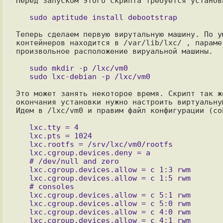
Перед запуском этого скрипта требуется установи
Теперь сделаем первую вирутальную машину. По у
контейнеров находится в /var/lib/lxc/ , параме
произвольное расположение вируальной машины.

   sudo mkdir -p /lxc/vm0

Это может занять некоторое время. Скрипт так ж
окончания установки нужно настроить виртуальную
Идем в /lxc/vm0 и правим файл конфигурации (con
   lxc.tty = 4

   lxc.pts = 1024

   lxc.rootfs = /srv/lxc/vm0/rootfs

   lxc.cgroup.devices.deny = a

   # /dev/null and zero

   lxc.cgroup.devices.allow = c 1:3 rwm

   lxc.cgroup.devices.allow = c 1:5 rwm

   # consoles

   lxc.cgroup.devices.allow = c 5:1 rwm

   lxc.cgroup.devices.allow = c 5:0 rwm

   lxc.cgroup.devices.allow = c 4:0 rwm

   lxc.cgroup.devices.allow = c 4:1 rwm
