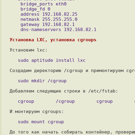
    bridge_ports eth0

    bridge_fd 0

    address 192.168.82.25

    netmask 255.255.255.0

    gateway 192.168.82.1

Установка LXC, установка cgroups
Установим lxc: 

Создадим директорию /cgroup и примонтируем cgr
Добавляем следующие строки в /etc/fstab:

И монтируем cgroups:

До того как начать собирать контейнер, провери