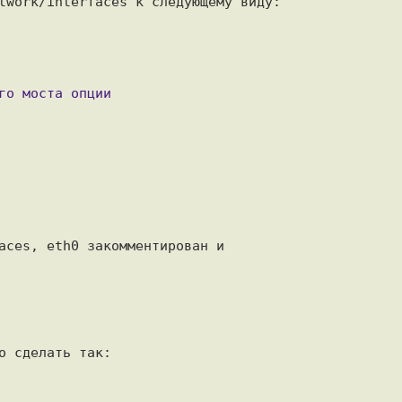
twork/interfaces к следующему виду:

aces, eth0 закомментирован и

 сделать так:
