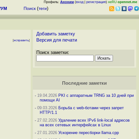
Профиль:
Аноним
(
вход
|
регистрация
)
неRU
opennet.me
РУМ
Поиск
(
теги
)
Добавить заметку
Версия для печати
[
исправить
]
Поиск заметки:
Последние заметки
-
19.04.2026
PKI с аппаратным TRNG за 10 дней при
помощи AI
-
09.03.2026
Борьба с web-ботами через запрет
HTTP/1.1
-
27.02.2026
Удаление всех IPv6 link-local адресов
на всех сетевых интерфейсах в Linux
-
27.01.2026
Ускорение пересборки llama.cpp