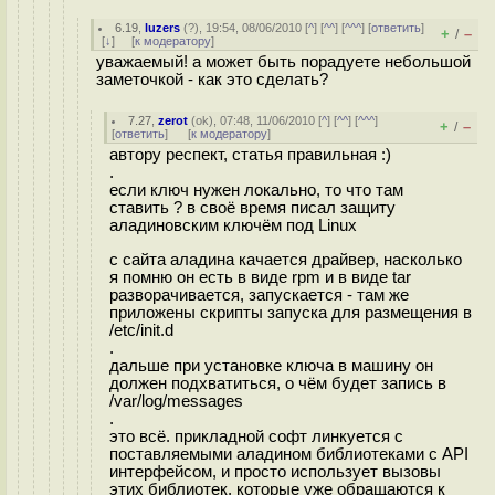
6.19
,
luzers
(
?
), 19:54, 08/06/2010 [
^
] [
^^
] [
^^^
] [
ответить
]
+
–
/
[
↓
] [
к модератору
]
уважаемый! а может быть порадуете небольшой
заметочкой - как это сделать?
7.27
,
zerot
(
ok
), 07:48, 11/06/2010 [
^
] [
^^
] [
^^^
]
+
–
/
[
ответить
]
[
к модератору
]
автору респект, статья правильная :)
.
если ключ нужен локально, то что там
ставить ? в своё время писал защиту
аладиновским ключём под Linux
с сайта аладина качается драйвер, насколько
я помню он есть в виде rpm и в виде tar
разворачивается, запускается - там же
приложены скрипты запуска для размещения в
/etc/init.d
.
дальше при установке ключа в машину он
должен подхватиться, о чём будет запись в
/var/log/messages
.
это всё. прикладной софт линкуется с
поставляемыми аладином библиотеками с API
интерфейсом, и просто использует вызовы
этих библиотек, которые уже обращаются к