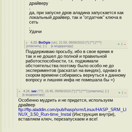
драйверу
.
да, при запуске дров аладина запускается как
локальный драйвер, так и "отдатчик" ключа в
сеть
.
Удачи
6.20
,
BoOgie
(
ok
), 21:59, 08/06/2010 [
^
] [
^^
] [
^^^
]
+
–
/
[
ответить
]
[
↑
] [
к модератору
]
Поддерживаю просьбу, ибо в свое время я
так и не дошел до полной и правильной
работоспособности, т.к. поджимали
обстоятельства поэтому было особо не до
экспериментов (раскатал на виндях), однако в
скором времени собираюсь вернуться к данному
вопросу и лишняя инфа не помешала бы =)
4.24
,
sav
(
??
), 15:45, 09/06/2010 [
^
] [
^^
] [
^^^
] [
ответить
]
[
↑
]
+
–
/
[
к модератору
]
Особенно мудрить и не придется, используем
драйвер
ftp://ftp.aladdin.com/pub/hasp/srm/Linux/HASP_SRM_LI
NUX_3.50_Run-time_Instal
(Инструкция внутри),
вставляем ключ, перезапускаем и все!