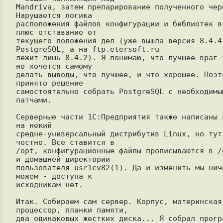
Mandriva, затем препарирование полученного чере
Нарушается логика

расположения файлов конфигурации и библиотек в 
плюс отставание от

текущего положения дел (уже вышла версия 8.4.4 
PostgreSQL, а на ftp.etersoft.ru

лежит лишь 8.4.2). Я понимаю, что лучшее враг х
но хочется самому

делать выводы, что лучшее, и что хорошее. Поэто
принято решение

самостоятельно собрать PostgreSQL с необходимым
патчами.

Серверные части 1С:Предприятия также написаны в
на некий

средне-универсальный дистрибутив Linux, но тут 
честно. Все ставится в

/opt, конфигурационные файлы прописываются в /e
и домашней директории

пользователя usr1cv82(1). Да и изменить мы ниче
можем - доступа к

исходникам нет.

Итак. Собираем сам сервер. Корпус, материнская 
процессор, планки памяти,

два одинаковых жестких диска... Я собрал програ