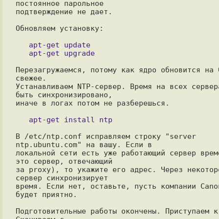
постоянное парольное

подтверждение не дает.

Обновляем установку:

   apt-get update

Перезагружаемся, потому как ядро обновится на б
свежее.

Устанавливаем NTP-сервер. Время на всех сервера
быть синхронизировано,

иначе в логах потом не разберешься.

В /etc/ntp.conf исправляем строку "server 
ntp.ubuntu.com" на вашу. Если в

локальной сети есть уже работающий сервер време
это сервер, отвечающий

за proxy), то укажите его адрес. Через некоторо
сервер синхронизирует

время. Если нет, оставьте, пусть компании Canon
будет приятно.

Подготовительные работы окончены. Приступаем к 