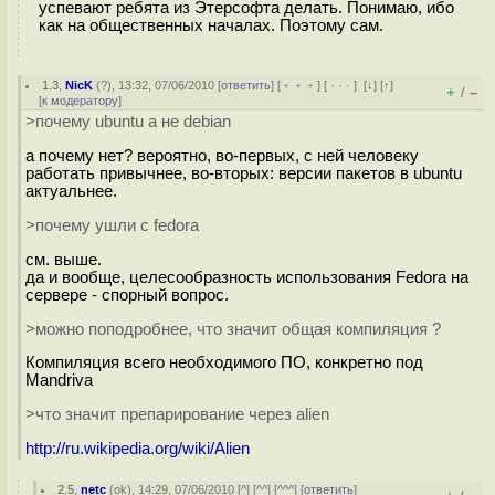
успевают ребята из Этерсофта делать. Понимаю, ибо
как на общественных началах. Поэтому сам.
1.3
,
NicK
(
?
), 13:32, 07/06/2010 [
ответить
] [
﹢﹢﹢
] [
· · ·
]
[
↓
] [
↑
]
+
–
/
[
к модератору
]
>почему ubuntu а не debian
а почему нет? вероятно, во-первых, с ней человеку
работать привычнее, во-вторых: версии пакетов в ubuntu
актуальнее.
>почему ушли с fedora
см. выше.
да и вообще, целесообразность использования Fedora на
сервере - спорный вопрос.
>можно поподробнее, что значит общая компиляция ?
Компиляция всего необходимого ПО, конкретно под
Mandriva
>что значит препарирование через alien
http://ru.wikipedia.org/wiki/Alien
2.5
,
netc
(
ok
), 14:29, 07/06/2010 [
^
] [
^^
] [
^^^
] [
ответить
]