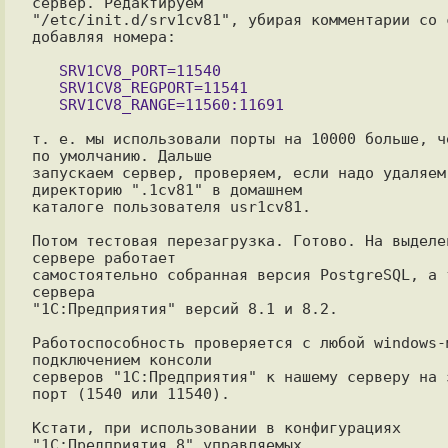
сервер. Редактируем

"/etc/init.d/srv1cv81", убирая комментарии со с
добавляя номера:

   SRV1CV8_PORT=11540

   SRV1CV8_REGPORT=11541

т. е. мы использовали порты на 10000 больше, че
по умолчанию. Дальше

запускаем сервер, проверяем, если надо удаляем 
директорию ".1cv81" в домашнем

каталоге пользователя usr1cv81.

Потом тестовая перезагрузка. Готово. На выделен
сервере работает

самостоятельно собранная версия PostgreSQL, а т
сервера

"1С:Предприятия" версий 8.1 и 8.2.

Работоспособность проверяется с любой windows-м
подключением консоли

серверов "1С:Предприятия" к нашему серверу на з
порт (1540 или 11540).

Кстати, при использовании в конфигурациях 
"1С:Предприятия 8" управляемых
