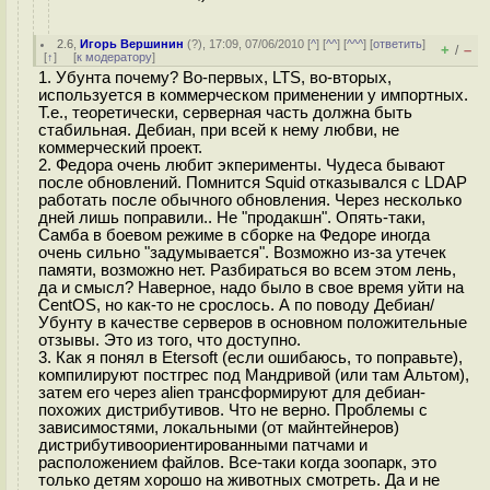
2.6
,
Игорь Вершинин
(
?
), 17:09, 07/06/2010 [
^
] [
^^
] [
^^^
] [
ответить
]
+
–
/
[
↑
] [
к модератору
]
1. Убунта почему? Во-первых, LTS, во-вторых,
используется в коммерческом применении у импортных.
Т.е., теоретически, серверная часть должна быть
стабильная. Дебиан, при всей к нему любви, не
коммерческий проект.
2. Федора очень любит экперименты. Чудеса бывают
после обновлений. Помнится Squid отказывался с LDAP
работать после обычного обновления. Через несколько
дней лишь поправили.. Не "продакшн". Опять-таки,
Самба в боевом режиме в сборке на Федоре иногда
очень сильно "задумывается". Возможно из-за утечек
памяти, возможно нет. Разбираться во всем этом лень,
да и смысл? Наверное, надо было в свое время уйти на
CentOS, но как-то не срослось. А по поводу Дебиан/
Убунту в качестве серверов в основном положительные
отзывы. Это из того, что доступно.
3. Как я понял в Etersoft (если ошибаюсь, то поправьте),
компилируют постгрес под Мандривой (или там Альтом),
затем его через alien трансформируют для дебиан-
похожих дистрибутивов. Что не верно. Проблемы с
зависимостями, локальными (от майнтейнеров)
дистрибутивоориентированными патчами и
расположением файлов. Все-таки когда зоопарк, это
только детям хорошо на животных смотреть. Да и не