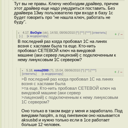
Тут вы не правы. Ключу необходим драйвер, причем
этот драйвер еще надо умудриться поставить. Без
драйвера 13му пользователю при входе в базу 1с
будет говорить про "не нашла ключ, работать не
буду".
4.17
,
BoOgie
(
ok
), 14:50, 08/06/2010 [
^
] [
^^
] [
^^^
] [
ответить
]
+
–
/
[
↓
] [
к модератору
]
В последний раз когда пробовал 1С на линях
возня с хаспами была та еще. Кто-нить
пробовал СЕТЕВОЙ ключ на виндовой
машине (аки сервер лицензий) с подключенным к
нему линуксовым 1С сервером?
5.18
,
roma2000
(
?
), 15:04, 08/06/2010 [
^
] [
^^
] [
^^^
]
+
–
/
[
ответить
]
[
к модератору
]
>В последний раз когда пробовал 1С на линях
возня с хаспами была
>та еще. Кто-нить пробовал СЕТЕВОЙ ключ на
виндовой машине (аки сервер
>лицензий) с подключенным к нему линуксовым
1С сервером?
Оно только в таком виде у меня и заработало. Под
виндами hasplm, а под пингвином оно называется
aksusbd и нужно только если в 1се работает
больше 12 человек.