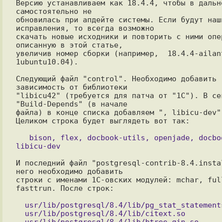
Версию устанавливаем как 18.4.4, чтобы в дальне
самостоятельно не

обновилась при апдейте системы. Если будут наши
исправления, то всегда возможно

скачать новые исходники и повторить с ними опер
описанную в этой статье,

увеличив номер сборки (например,  18.4.4-ailan
1ubuntu10.04).

Следующий файл "control". Необходимо добавить 
зависимость от библиотеки

"libicu42" (требуется для патча от "1С"). В сек
"Build-Depends" (в начале

файла) в конце списка добавляем ", libicu-dev".
Целиком строка будет выглядеть вот так:

   bison, flex, docbook-utils, openjade, docbook, 
И последний файл "postgresql-contrib-8.4.instal
него необходимо добавить

строки с именами 1С-овских модулей: mchar, full
fasttrun. После строк:

  usr/lib/postgresql/8.4/lib/pg_stat_statements.so

  usr/lib/postgresql/8.4/lib/citext.so
