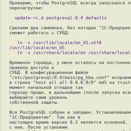
Проверим, чтобы PostgreSQL всегда запускался по
перезагрузки:

Сделаем два симлинка, без которых "1С:Предприят
сможет работать с СУБД:

   ln -s /usr/lib/locale/en_US.utf8 
/usr/lib/locale/en_US

Временно (правда, у меня осталось на постоянно)
правила доступа к

СУБД. В конфигурационном файле 
"/etc/postgresql/8.4/main/pg_hba.conf" исправим
в строке "host all all 0.0.0.0/0" md5 на trust.
момент начальной отладки так

гораздо проще, в дальнейшем (после запуска всей
выбирайте сами уровень

собственной защиты.

Все PostgreSQL собран и запущен. Устанавливаем 
"1С:Предприятие". Так как в

настоящее время версия 8.2 является основной, т
с нее. После установим
