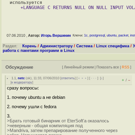
07.06.2010 ,
Автор:
Игорь Вершинин
Ключи:
1c
,
postgresql
,
ubuntu
,
packet
,
inst
Раздел:
Корень
/
Администратору
/
Система
/
Linux специфика
/
У
работа с пакетами программ в Linux
Обсуждение
[
Линейный режим
|
Показать все
|
RSS
]
1.1
,
netc
(
ok
), 11:33, 07/06/2010 [
ответить
] [
﹢﹢﹢
] [
· · ·
]
[
↓
]
+
–
/
[
к модератору
]
сразу вопросы:
1. почему ubuntu а не debian
2. почему ушли с fedora
3.
>Брать готовый бинарник от EterSoft'а оказалось
>неверным - общая компиляция под
>Mandriva, затем препарирование полученного через