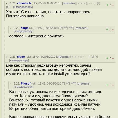
1.21
,
chemtech
(
ok
), 05:58, 09/06/2010 [
ответить
] [
﹢﹢﹢
] [
· · ·
]
[
↓
]
+
–
/
[
↑
] [
к модератору
]
Хоть и 1С и не ставил, но статья понравилась.
Понятливо написана.
2.22
,
sluge
(
ok
), 14:59, 09/06/2010 [
^
] [
^^
] [
^^^
] [
ответить
]
+
–
/
[
к модератору
]
согласен, интересно почитать
1.23
,
sluge
(
ok
), 15:04, 09/06/2010 [
ответить
] [
﹢﹢﹢
] [
· · ·
]
[
↓
] [
↑
]
+
–
/
[
к модератору
]
мне как старому редхатовцу непонятно, зачем
собирать постгрес, потом делать из него деб пакеты
и уже их инсталять. make install уже немодно?
2.25
,
Filosof
(
ok
), 15:45, 09/06/2010 [
^
] [
^^
] [
^^^
] [
ответить
]
+
–
/
[
к модератору
]
Во-первых установка из исходников в чистом виде
- зло. Как там с удалением/обновлеинеим?
Во-вторых, готовый пакетик с уже наложенными
патчами - удобней, чем исходники+файлы патчей.
В-третьих облегчается повторный деплоймент.
Более прошаренные товарисчи могут указать на более