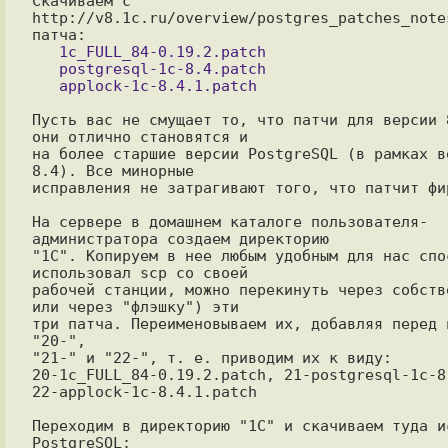
Скачиваем с

http://v8.1c.ru/overview/postgres_patches_notes
   1c_FULL_84-0.19.2.patch

   postgresql-1c-8.4.patch

Пусть вас не смущает то, что патчи для версии 8
они отлично становятся и

на более старшие версии PostgreSQL (в рамках ве
8.4). Все минорные

исправления не затрагивают того, что патчит фир
На сервере в домашнем каталоге пользователя-
администратора создаем директорию

"1С". Копируем в нее любым удобным для нас спос
использовал scp со своей

рабочей станции, можно перекинуть через собстве
или через "флэшку") эти

три патча. Переименовываем их, добавляя перед н
"20-",

"21-" и "22-", т. е. приводим их к виду:

20-1c_FULL_84-0.19.2.patch, 21-postgresql-1c-8.
22-applock-1c-8.4.1.patch

Переходим в директорию "1С" и скачиваем туда ис
PostgreSQL:
