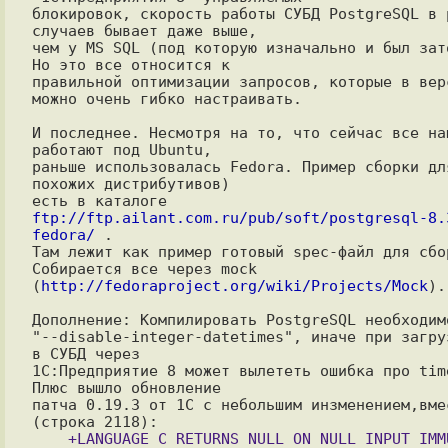
блокировок, скорость работы СУБД PostgreSQL в р
случаев бывает даже выше,

чем у MS SQL (под которую изначально и был зато
Но это все относится к

правильной оптимизации запросов, которые в верс
можно очень гибко настраивать.

И последнее. Несмотря на то, что сейчас все наш
работают под Ubuntu,

раньше использовалась Fedora. Пример сборки для
похожих дистрибутивов)

есть в каталоге 
ftp://ftp.ailant.com.ru/pub/soft/postgresql-8.
fedora/
 .

Там лежит как пример готовый spec-файл для сбор
Собирается все через mock 
(
http://fedoraproject.org/wiki/Projects/Mock
).

Дополнение: Компилировать PostgreSQL необходимо
"--disable-integer-datetimes", иначе при загруз
в СУБД через

1С:Предприятие 8 может вылететь ошибка про time
Плюс вышло обновление

патча 0.19.3 от 1С с небольшим инзменением,вмес