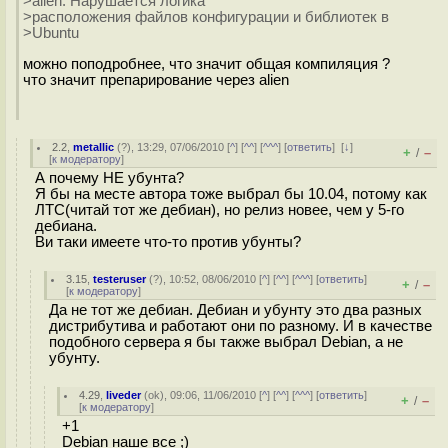
>alien. Нарушается логика
>расположения файлов конфигурации и библиотек в
>Ubuntu
можно поподробнее, что значит общая компиляция ?
что значит препарирование через alien
2.2
,
metallic
(
?
), 13:29, 07/06/2010 [
^
] [
^^
] [
^^^
] [
ответить
]
[
↓
]
+
–
/
[
к модератору
]
А почему НЕ убунта?
Я бы на месте автора тоже выбрал бы 10.04, потому как
ЛТС(читай тот же дебиан), но релиз новее, чем у 5-го
дебиана.
Ви таки имеете что-то против убунты?
3.15
,
testeruser
(
?
), 10:52, 08/06/2010 [
^
] [
^^
] [
^^^
] [
ответить
]
+
–
/
[
к модератору
]
Да не тот же дебиан. Дебиан и убунту это два разных
дистрибутива и работают они по разному. И в качестве
подобного сервера я бы также выбрал Debian, а не
убунту.
4.29
,
liveder
(
ok
), 09:06, 11/06/2010 [
^
] [
^^
] [
^^^
] [
ответить
]
+
–
/
[
к модератору
]
+1
Debian наше все ;)