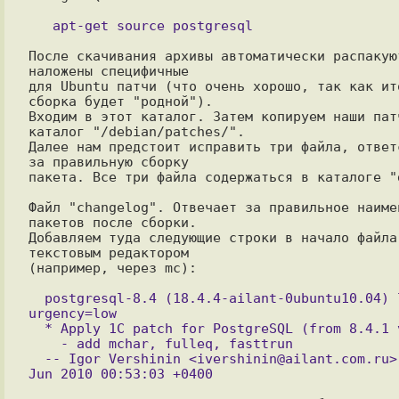
После скачивания архивы автоматически распакуют
наложены специфичные

для Ubuntu патчи (что очень хорошо, так как ито
сборка будет "родной").

Входим в этот каталог. Затем копируем наши патч
каталог "/debian/patches/".

Далее нам предстоит исправить три файла, ответс
за правильную сборку

пакета. Все три файла содержаться в каталоге "d
Файл "changelog". Отвечает за правильное наимен
пакетов после сборки.

Добавляем туда следующие строки в начало файла 
текстовым редактором

(например, через mc):

  postgresql-8.4 (18.4.4-ailant-0ubuntu10.04) lucid; 
urgency=low

  * Apply 1C patch for PostgreSQL (from 8.4.1 version)

    - add mchar, fulleq, fasttrun

  -- Igor Vershinin <ivershinin@ailant.com.ru>  Fri, 04 