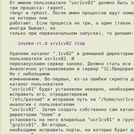
От имени пользователя "usr1cv82" должно быть за
три процесса: ragent,

rmngr и rphost. После имен процессов идут номер
на которых они

работают. Если процесса не три, а один (такое п
иногда бывает, но

только при первоначальном запуске), то делаем:

Удаляем каталог ".1cv82" в домашней директории 
пользователя usr1cv82. И

перезапускаем сервер заново. Должно стать все н
Аналогично устанавливаем и сервер "1С:Предприят
Но с небольшими

изменениями. Во-первых, из-за ошибки скрипта до
каталог пользователя

"usr1cv81" будет установлен неверно, необходимо
исправить его, отредактировав

"/etc/passwd" и исправив путь на "/home/usr1cv8
аналогии с пользователем

"usr1cv82". Затем создать собственно сам катало
директории "home" и

установить на него владельца "usr1cv81" и групп
"grp1cv81". Во-вторых,

необходимо исправить порты, на которых будет ра