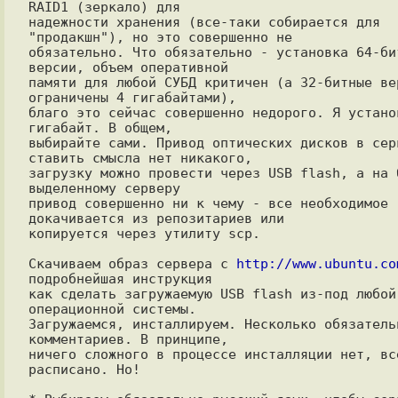
RAID1 (зеркало) для

надежности хранения (все-таки собирается для 
"продакшн"), но это совершенно не

обязательно. Что обязательно - установка 64-бит
версии, объем оперативной

памяти для любой СУБД критичен (а 32-битные вер
ограничены 4 гигабайтами),

благо это сейчас совершенно недорого. Я установ
гигабайт. В общем,

выбирайте сами. Привод оптических дисков в серв
ставить смысла нет никакого,

загрузку можно провести через USB flash, а на б
выделенному серверу

привод совершенно ни к чему - все необходимое 
докачивается из репозитариев или

копируется через утилиту scp.

Скачиваем образ сервера с 
http://www.ubuntu.co
подробнейшая инструкция

как сделать загружаемую USB flash из-под любой 
операционной системы.

Загружаемся, инсталлируем. Несколько обязательн
комментариев. В принципе,

ничего сложного в процессе инсталляции нет, все
расписано. Но!
