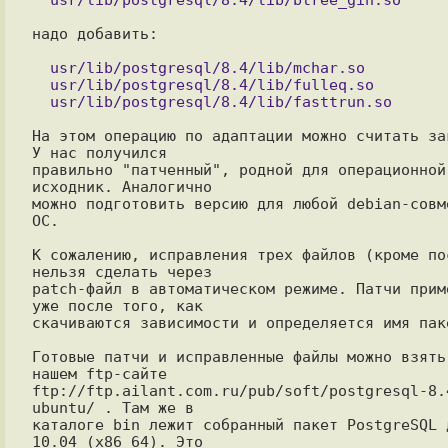
надо добавить:

  usr/lib/postgresql/8.4/lib/mchar.so

  usr/lib/postgresql/8.4/lib/fulleq.so

На этом операцию по адаптации можно считать зак
У нас получился

правильно "патченный", родной для операционной 
исходник. Аналогично

можно подготовить версию для любой debian-совме
ОС.

К сожалению, исправления трех файлов (кроме пос
нельзя сделать через

patch-файл в автоматическом режиме. Патчи приме
уже после того, как

скачиваются зависимости и определяется имя паке
Готовые патчи и исправленные файлы можно взять 
нашем ftp-сайте

ftp://ftp.ailant.com.ru/pub/soft/postgresql-8.
ubuntu/ . Там же в

каталоге bin лежит собранный пакет PostgreSQL д
10.04 (x86_64). Это
