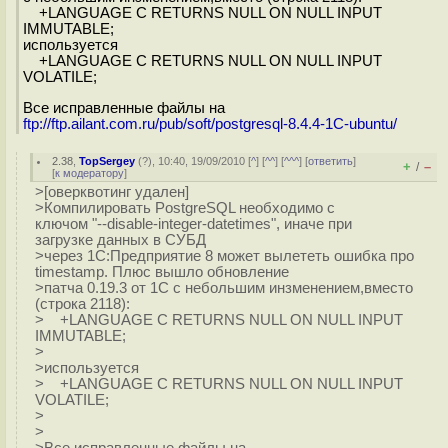
+LANGUAGE C RETURNS NULL ON NULL INPUT
IMMUTABLE;
используется
+LANGUAGE C RETURNS NULL ON NULL INPUT
VOLATILE;
Все исправленные файлы на
ftp://ftp.ailant.com.ru/pub/soft/postgresql-8.4.4-1C-ubuntu/
2.38
,
TopSergey
(
?
), 10:40, 19/09/2010 [
^
] [
^^
] [
^^^
] [
ответить
]
+
–
/
[
к модератору
]
>[оверквотинг удален]
>Компилировать PostgreSQL необходимо с
ключом "--disable-integer-datetimes", иначе при
загрузке данных в СУБД
>через 1С:Предприятие 8 может вылететь ошибка про
timestamp. Плюс вышло обновление
>патча 0.19.3 от 1С с небольшим инзменением,вместо
(строка 2118):
> +LANGUAGE C RETURNS NULL ON NULL INPUT
IMMUTABLE;
>
>используется
> +LANGUAGE C RETURNS NULL ON NULL INPUT
VOLATILE;
>
>