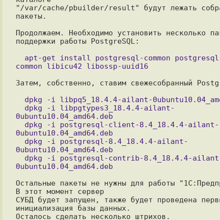
"/var/cache/pbuilder/result" будут лежать собра
пакеты.

Продолжаем. Необходимо установить несколько пак
поддержки работы PostgreSQL:

  apt-get install postgresql-common postgresql-client-
Затем, собственно, ставим свежесобранный Postgr
  dpkg -i libpq5_18.4.4-ailant-0ubuntu10.04_amd64.deb

  dpkg -i libpgtypes3_18.4.4-ailant-
0ubuntu10.04_amd64.deb

  dpkg -i postgresql-client-8.4_18.4.4-ailant-
0ubuntu10.04_amd64.deb

  dpkg -i postgresql-8.4_18.4.4-ailant-
0ubuntu10.04_amd64.deb

  dpkg -i postgresql-contrib-8.4_18.4.4-ailant-
Остальные пакеты не нужны для работы "1С:Предпр
В этот момент сервер

СУБД будет запущен, также будет проведена перви
инициализация базы данных.

Осталось сделать несколько штрихов.
