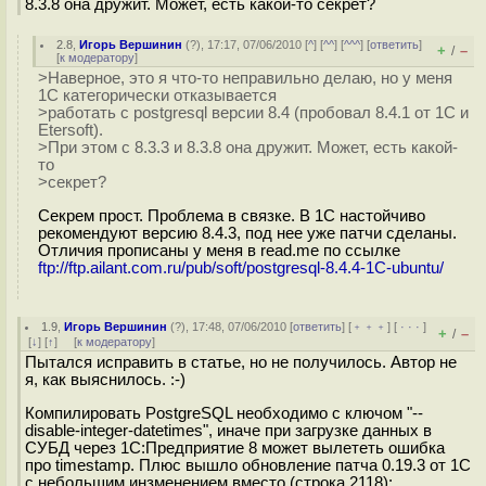
8.3.8 она дружит. Может, есть какой-то секрет?
2.8
,
Игорь Вершинин
(
?
), 17:17, 07/06/2010 [
^
] [
^^
] [
^^^
] [
ответить
]
+
–
/
[
к модератору
]
>Наверное, это я что-то неправильно делаю, но у меня
1С категорически отказывается
>работать с postgresql версии 8.4 (пробовал 8.4.1 от 1С и
Etersoft).
>При этом с 8.3.3 и 8.3.8 она дружит. Может, есть какой-
то
>секрет?
Секрем прост. Проблема в связке. В 1С настойчиво
рекомендуют версию 8.4.3, под нее уже патчи сделаны.
Отличия прописаны у меня в read.me по ссылке
ftp://ftp.ailant.com.ru/pub/soft/postgresql-8.4.4-1C-ubuntu/
1.9
,
Игорь Вершинин
(
?
), 17:48, 07/06/2010 [
ответить
] [
﹢﹢﹢
] [
· · ·
]
+
–
/
[
↓
] [
↑
] [
к модератору
]
Пытался исправить в статье, но не получилось. Автор не
я, как выяснилось. :-)
Компилировать PostgreSQL необходимо с ключом "--
disable-integer-datetimes", иначе при загрузке данных в
СУБД через 1С:Предприятие 8 может вылететь ошибка
про timestamp. Плюс вышло обновление патча 0.19.3 от 1С
с небольшим инзменением,вместо (строка 2118):