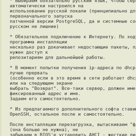
* Выбираем обязательно русский язык, чтобы серв
автоматически настроился на

использование русской локали (принципиально для
первоначального запуска

патченной версии PostgreSQL, да и системные соо
русском не лишние)

* Обязательное подключение к Интернету. По ходу
программа инсталляции

несколько раз докачивает недостающие пакеты, пл
нужен доступ к

репозитариям для дальнейшей работы.

* В момент попытки получения ip-адреса по dhcp 
лучше прервать

(особенно если в это время в сети работает dhcp
или на следующем экране

выбрать "Возврат". Все-таки сервер, должен имет
фиксированный адрес и имя.

Задаем его самостоятельно.

* Из предлагаемого дополнительного софта ставим
OpenSSH, остальное после и самостоятельно.

После инсталляции перезагрузка, вытаскиваем "фл
(она больше не нужна), не

забываем в BIOS'е установить AHCI - жесткие дис