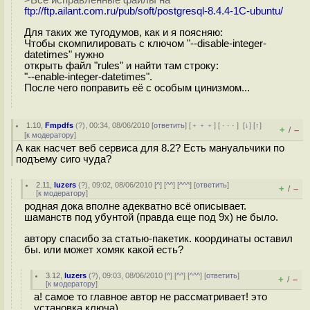
>Все исправленные файлы на
ftp://ftp.ailant.com.ru/pub/soft/postgresql-8.4.4-1C-ubuntu/
Для таких же тугодумов, как и я поясняю:
Чтобы скомпилировать с ключом "--disable-integer-
datetimes" нужно
открыть файл "rules" и найти там строку:
"--enable-integer-datetimes".
После чего поправить её с особым цинизмом...
1.10
,
Fmpdfs
(
?
), 00:34, 08/06/2010 [
ответить
] [
﹢﹢﹢
] [
· · ·
]
[
↓
] [
↑
]
+
–
/
[
к модератору
]
А как насчет веб сервиса для 8.2? Есть мануальчики по
подъему сиго чуда?
2.11
,
luzers
(
?
), 09:02, 08/06/2010 [
^
] [
^^
] [
^^^
] [
ответить
]
+
–
/
[
к модератору
]
родная дока вполне адекватно всё описывает.
шаманств под убунтой (правда еще под 9х) не было.
автору спасибо за статью-пакетик. координаты оставил
бы. или может хомяк какой есть?
3.12
,
luzers
(
?
), 09:03, 08/06/2010 [
^
] [
^^
] [
^^^
] [
ответить
]
+
–
/
[
к модератору
]
а! самое то главное автор не рассматривает! это
установка ключа)