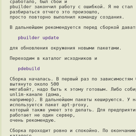
сработало, был сбой и

pbuilder закончил работу с ошибкой. Я не стал 
разбираться отчего это произошло,

просто повторно выполнил команду создания.

В дальнейшем рекомендуется перед сборкой давать
для обновления окружения новыми пакетами.

Переходим в каталог исходников и

Сборка началась. В первый раз по зависимостям б
вытянуто около 500

мегабайт, надо быть к этому готовым. Либо собир
unlim-канале (дома,

например). В дальнейшем пакеты кешируются. У на
используется пакет apt-proxy,

который также умеет это делать. Для предприятий
работает не один сервер,

очень рекомендую.

Сборка проходит ровно и спокойно. По окончанию 
каталоге
