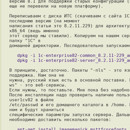
версию 8.1 для поддержки старых конфигураций (к
еще не перевели на новую платформу).

Переписываем с диска ИТС (скачиваем с сайта 1С)
последнюю версию (на момент

написания статьи это 8.2.11.229) для архитектур
x86_64 (ведь именно

этот сервер мы ставили). Копируем на нашем серв
папку "1С" в

домашней директории. Последовательно запускаем:
   dpkg -i 1c-enterprise82-common_8.2.11-229_amd64.deb

В принципе, достаточно. Пакеты "-nls" - это язы
поддержка. Нам она не

нужна, русский язык есть в основной поставке. 
ws" - это веб-сервисы.

Если нужны, то поставьте. Мне пока без надобнос
После инсталляции надо проверить наличие пользо
user1cv82 в файле

/etc/passwd и его домашнего каталога в /home. И
нем и будут храниться

специфические параметры запуска сервера. Дальше
необходимо доставить несколько пакетов:

   apt-get install imagemagick msttfcorefonts libgsf-1-