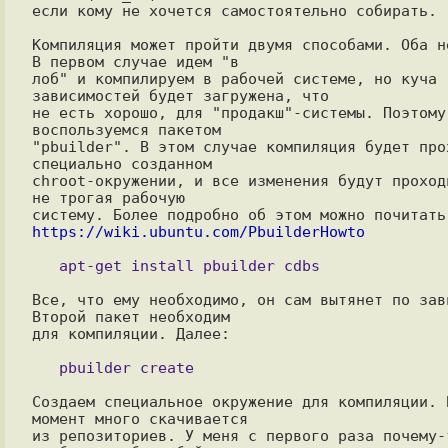
если кому не хочется самостоятельно собирать.

Компиляция может пройти двумя способами. Оба не
В первом случае идем "в

лоб" и компилируем в рабочей системе, но куча 
зависимостей будет загружена, что

не есть хорошо, для "продакш"-системы. Поэтому 
воспользуемся пакетом

"pbuilder". В этом случае компиляция будет прох
специально созданном

chroot-окружении, и все изменения будут проходи
не трогая рабочую

https://wiki.ubuntu.com/PbuilderHowto
Все, что ему необходимо, он сам вытянет по зави
Второй пакет необходим

для компиляции. Далее:

Создаем специальное окружение для компиляции. В
момент много скачивается

из репозиториев. У меня с первого раза почему-т