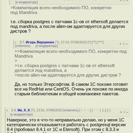
+
–
/
[
к модератору
]
>Компиляция всего необходимого ПО, конкретно
под Mandriva
т.е. сборка postgres с патчами 1с-ов от ethersoft делается
под mandriva, а после alien-ом адаптируется для других
дистров ?
3.7
,
Игорь Вершинин
(
?
), 17:14, 07/06/2010 [
^
] [
^^
] [
^^^
]
+
–
/
[
ответить
]
[
к модератору
]
>>Компиляция всего необходимого ПО, конкретно под
Mandriva
>
>т.е. сборка postgres с патчами 1с-ов от ethersoft
делается под mandriva, а
>после alien-ом адаптируется для других дистров ?
Да, но только Этерсофтом. В самом 1С похоже готовят
все на RedHat или CentOS. Очень уж похоже по иногда
старым библиотекам и общей компановке пакетов.
1.4
,
Ma_X_X
(
?
), 13:51, 07/06/2010 [
ответить
] [
﹢﹢﹢
] [
· · ·
]
[
↓
] [
↑
]
+
–
/
[
к модератору
]
Наверное, это я что-то неправильно делаю, но у меня 1С
категорически отказывается работать с postgresql версии
8.4 (пробовал 8.4.1 от 1С и Etersoft). При этом с 8.3.3 и