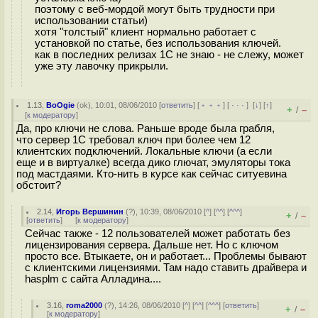
поэтому с веб-мордой могут быть трудности при
использовании статьи)
хотя "толстый" клиент нормально работает с
установкой по статье, без использования ключей.
как в последних релизах 1С не знаю - не слежу, может
уже эту лавочку прикрыли.
1.13
,
BoOgie
(
ok
), 10:01, 08/06/2010 [
ответить
] [
﹢﹢﹢
] [
· · ·
]
[
↓
] [
↑
]
+
–
/
[
к модератору
]
Да, про ключи не слова. Раньше вроде была грабля,
что сервер 1С требовал ключ при более чем 12
клиентских подключений. Локальные ключи (а если
еще и в виртуалке) всегда дико глючат, эмуляторы тока
под мастдаями. Кто-нить в курсе как сейчас ситуевина
обстоит?
2.14
,
Игорь Вершинин
(
?
), 10:39, 08/06/2010 [
^
] [
^^
] [
^^^
]
+
–
/
[
ответить
]
[
к модератору
]
Сейчас также - 12 пользователей может работать без
лицензирования сервера. Дальше нет. Но с ключом
просто все. Втыкаете, он и работает... Проблемы бывают
с клиентскими лицензиями. Там надо ставить драйвера и
hasplm с сайта Алладина....
3.16
,
roma2000
(
?
), 14:26, 08/06/2010 [
^
] [
^^
] [
^^^
] [
ответить
]
+
–
/
[
к модератору
]