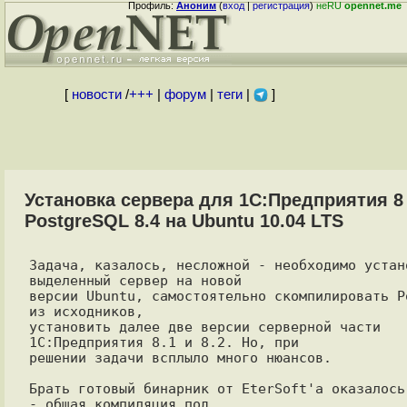
Профиль:
Аноним
(
вход
|
регистрация
)
неRU
opennet.me
[
новости
/
+++
|
форум
|
теги
|
]
Установка сервера для 1С:Предприятия 8
PostgreSQL 8.4 на Ubuntu 10.04 LTS
Задача, казалось, несложной - необходимо устано
выделенный сервер на новой

версии Ubuntu, самостоятельно скомпилировать Po
из исходников,

установить далее две версии серверной части 
1С:Предприятия 8.1 и 8.2. Но, при

решении задачи всплыло много нюансов.

Брать готовый бинарник от EterSoft'а оказалось 
- общая компиляция под
