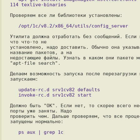
Проверяем все ли библиотеки установлены:

Утилита должна отработать без сообщений. Если н
что что-то не

установлено, надо доставить. Обычно она указыва
название пакетов, а на

недостающие файлы. Узнать в каком они пакете мо
"apt-file search".

Делаем возможность запуска после перезагрузки и
запускаем:

   update-rc.d srv1cv82 defaults

Должно быть "ОК". Если нет, то скорее всего нео
порты уже заняты. Надо

проверить чем. Дальше проверяем, что все процес
запущены нормально:
