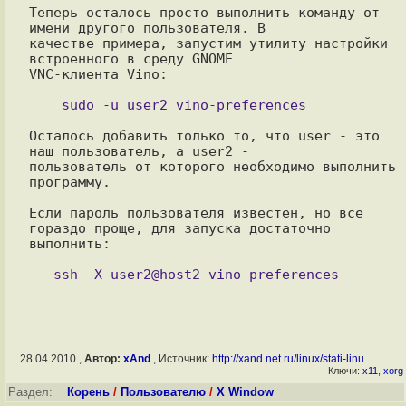
Теперь осталось просто выполнить команду от 
имени другого пользователя. В

качестве примера, запустим утилиту настройки 
встроенного в среду GNOME

VNC-клиента Vino:

Осталось добавить только то, что user - это 
наш пользователь, а user2 -

пользователь от которого необходимо выполнить 
программу.

Если пароль пользователя известен, но все 
гораздо проще, для запуска достаточно 
выполнить:

28.04.2010 ,
Автор:
xAnd
, Источник:
http://xand.net.ru/linux/stati-linu...
Ключи:
x11
,
xorg
Раздел:
Корень
/
Пользователю
/
X Window