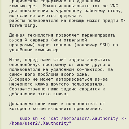
графическое содержимое на удалённом 
компьютере.  Можно использовать тот же VNC

для подключения к удалённому рабочему столу, 
но если не хочется прерывать

работы пользователя на помощь может придти X-
forwarding.

Данная технология позволяет перенаправить 
вывод X-сервера (или отдельной

программы) через тоннель (например SSH) на 
удалённый компьютер.

Итак, перед нами стоит задача запустить 
определённую программу от имени другого

пользователя на удалённом компьютере. На 
самом деле проблема всего одна.

X-сервер не может авторизоваться из-за 
неверного ключа другого пользователя.

Соответственно наша задача сводится к 
добавлению этого ключа.

Добавляем свой ключ к пользователю от 
которого хотим выполнить приложение:

    sudo sh -c "cat /home/user/.Xauthority >> 