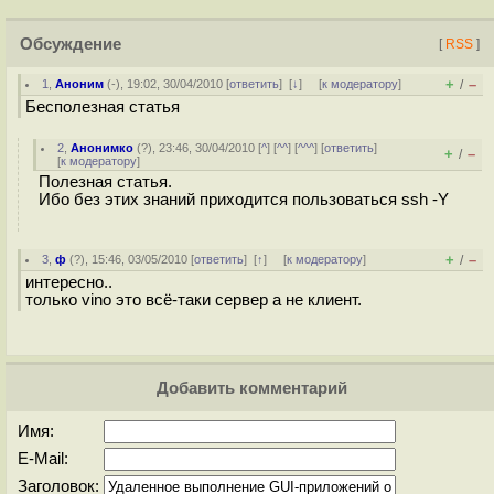
Обсуждение
[
RSS
]
+
–
1
,
Аноним
(
-
), 19:02, 30/04/2010 [
ответить
]
[
↓
] [
к модератору
]
/
Бесполезная статья
2
,
Анонимко
(
?
), 23:46, 30/04/2010 [
^
] [
^^
] [
^^^
] [
ответить
]
+
–
/
[
к модератору
]
Полезная статья.
Ибо без этих знаний приходится пользоваться ssh -Y
+
–
3
,
ф
(
?
), 15:46, 03/05/2010 [
ответить
]
[
↑
] [
к модератору
]
/
интересно..
только vino это всё-таки сервер а не клиент.
Добавить комментарий
Имя:
E-Mail:
Заголовок: