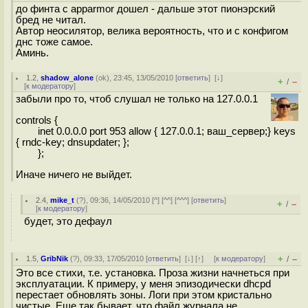
до финта с apparmor дошел - дальше этот пионэрский
бред не читал.
Автор неосилятор, велика вероятность, что и с конфигом
днс тоже самое.
Аминь.
1.2
,
shadow_alone
(
ok
), 23:45, 13/05/2010 [
ответить
]
[
↓
]
+
–
/
[
к модератору
]
забыли про то, чтоб слушал не только на 127.0.0.1
controls {
inet 0.0.0.0 port 953 allow { 127.0.0.1; ваш_сервер;} keys
{ rndc-key; dnsupdater; };
};
Иначе ничего не выйдет.
2.4
,
mike_t
(
?
), 09:36, 14/05/2010 [
^
] [
^^
] [
^^^
] [
ответить
]
+
–
/
[
к модератору
]
будет, это дефаул
+
–
1.5
,
GribNik
(
?
), 09:33, 17/05/2010 [
ответить
]
[
↓
] [
↑
] [
к модератору
]
/
Это все стихи, т.е. установка. Проза жизни начнеться при
эксплуатации. К примеру, у меня эпизодически dhcpd
перестает обновлять зоны. Логи при этом кристально
чистые. Еще так бывает, что файл журнала не