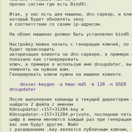
прочих систем где есть Bind9).

Итак, у нас есть две машины, dns-сервер, и клие
который будет обновлять зону

в соответствии со своим ip-адресом.

На обоих машинах должен быть установлен bind9.

Настройку можно начать с генерации ключей, по к
будет происходить

авторизация клиента на dns-сервере, в примере н
показано как сгенерировать

ключ, в примере я использую имя dnsupdater, вы 
поменять на нужное вам.

Генерировать ключи нужно на машине клиенте.

    dnssec-keygen -a hmac-md5 -b 128 -n USER 
После выполнения команды в текущей директории в
найдете 2 файла с именем

Kdnsupdater.+157+31204.key и 
Kdnsupdater.+157+31204.private, последние пять

цифр в имени меняются каждый раз при генерации,
вас они будут другие. Файл

с расширением .key является публичным ключем, о