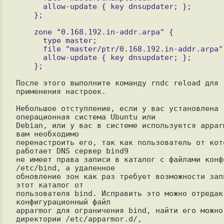
      allow-update { key dnsupdater; };

    zone "0.168.192.in-addr.arpa" {

      type master;

      file "master/ptr/0.168.192.in-addr.arpa";

      allow-update { key dnsupdater; };

После этого выполните команду rndc reload для 
применения настроек.

Небольшое отступление, если у вас установлена 
операционная система Ubuntu или

Debian, или у вас в системе используется apparm
вам необходимо

перенастроить его, так как пользователь от кото
работает DNS сервер bind9

не имеет права записи в каталог с файлами конфи
/etc/bind, а удаленное

обновление зон как раз требует возможности запи
этот каталог от

пользователя bind. Исправить это можно отредакт
конфигурационный файл

apparmor для ограничения bind, найти его можно 
директории /etc/apparmor.d/,
