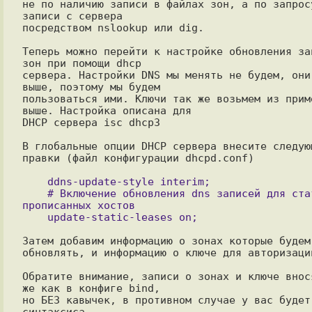
не по наличию записи в файлах зон, а по запросу
записи с сервера

посредством nslookup или dig.

Теперь можно перейти к настройке обновления зап
зон при помощи dhcp

сервера. Настройки DNS мы менять не будем, они 
выше, поэтому мы будем

пользоваться ими. Ключи так же возьмем из приме
выше. Настройка описана для

DHCP сервера isc dhcp3

В глобальные опции DHCP сервера внесите следующ
правки (файл конфигурации dhcpd.conf)

    ddns-update-style interim;

    # Включение обновления dns записей для статично 
прописанных хостов

Затем добавим информацию о зонах которые будем 
обновлять, и информацию о ключе для авторизации
Обратите внимание, записи о зонах и ключе внося
же как в конфиге bind,

но БЕЗ кавычек, в противном случае у вас будет 
синтаксиса.
