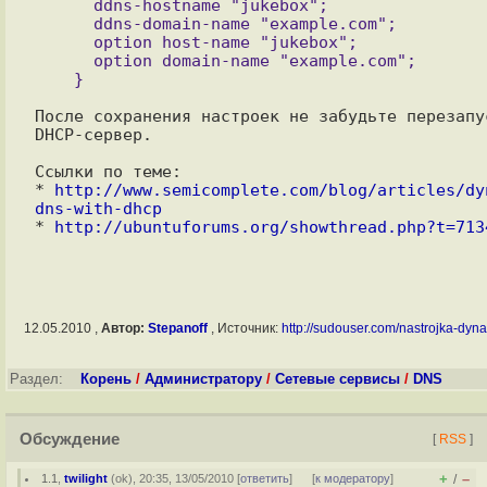
      ddns-hostname "jukebox";

      ddns-domain-name "example.com";

      option host-name "jukebox";

      option domain-name "example.com";

После сохранения настроек не забудьте перезапус
DHCP-сервер.

Ссылки по теме:

* 
http://www.semicomplete.com/blog/articles/dy
dns-with-dhcp

* 
http://ubuntuforums.org/showthread.php?t=713
12.05.2010 ,
Автор:
Stepanoff
, Источник:
http://sudouser.com/nastrojka-dyna
Раздел:
Корень
/
Администратору
/
Сетевые сервисы
/
DNS
Обсуждение
[
RSS
]
+
–
1.1
,
twilight
(
ok
), 20:35, 13/05/2010 [
ответить
]
[
к модератору
]
/