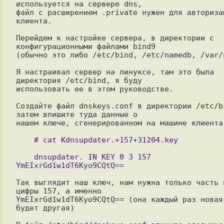
используется на сервере dns,

файл с расширением .private нужен для авторизац
клиента.

Перейдем к настройке сервера, в директории с 
конфигурационными файлами bind9

(обычно это либо /etc/bind, /etc/namedb, /var/n
Я настраивал сервер на линуксе, там это была 
директория /etc/bind, я буду

использовать ее в этом руководстве.

Создайте файл dnskeys.conf в директории /etc/bi
затем впишите туда данные о

нашем ключе, сгенерированном на машине клиента

    dnsupdater. IN KEY 0 3 157 
Так выглядит наш ключ, нам нужна только часть п
цифры 157, а именно

YmEIxrGd1w1dT6Kyo9CQtQ== (она каждый раз новая,
будет другая)
