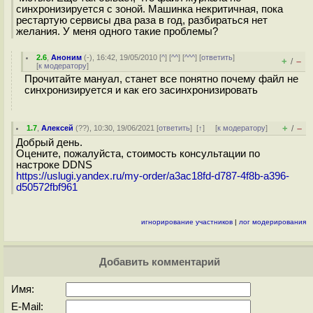
синхронизируется с зоной. Машинка некритичная, пока
рестартую сервисы два раза в год, разбираться нет
желания. У меня одного такие проблемы?
2.6
,
Аноним
(
-
), 16:42, 19/05/2010 [
^
] [
^^
] [
^^^
] [
ответить
]
+
–
/
[
к модератору
]
Прочитайте мануал, станет все понятно почему файл не
синхронизируется и как его засинхронизировать
+
–
1.7
,
Алексей
(
??
), 10:30, 19/06/2021 [
ответить
]
[
↑
] [
к модератору
]
/
Добрый день.
Оцените, пожалуйста, стоимость консультации по
настроке DDNS
https://uslugi.yandex.ru/my-order/a3ac18fd-d787-4f8b-a396-
d50572fbf961
игнорирование участников
|
лог модерирования
Добавить комментарий
Имя:
E-Mail: