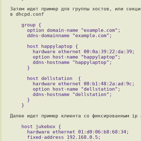
Затем идет пример для группы хостов, или секции
в dhcpd.conf

    group {

      option domain-name "example.com";

      host happylaptop {

        hardware ethernet 00:0a:39:22:da:39;

        option host-name "happylaptop";

        ddns-hostname "happylaptop";

      host dellstation  {

        hardware ethernet 00:b1:48:2a:ad:9c;

        option host-name "dellstation";

        ddns-hostname "dellstation";

      }

Далее идет пример клиента со фиксированным ip а
    host jukebox {

      hardware ethernet 01:d0:06:b8:68:34;

      fixed-address 192.168.0.5;
