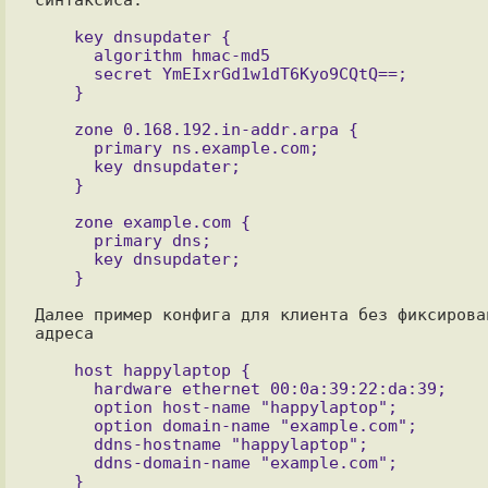
    key dnsupdater {

      algorithm hmac-md5

      secret YmEIxrGd1w1dT6Kyo9CQtQ==;

    zone 0.168.192.in-addr.arpa {

      primary ns.example.com;

      key dnsupdater;

    zone example.com {

      primary dns;

      key dnsupdater;

Далее пример конфига для клиента без фиксирован
адреса

    host happylaptop {

      hardware ethernet 00:0a:39:22:da:39;

      option host-name "happylaptop";

      option domain-name "example.com";

      ddns-hostname "happylaptop";

      ddns-domain-name "example.com";
