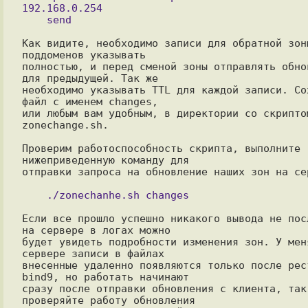
192.168.0.254

Как видите, необходимо записи для обратной зоны
поддоменов указывать

полностью, и перед сменой зоны отправлять обнов
для предыдущей. Так же

необходимо указывать TTL для каждой записи. Сох
файл с именем changes,

или любым вам удобным, в директории со скриптом
zonechange.sh.

Проверим работоспособность скрипта, выполните 
нижеприведенную команду для

отправки запроса на обновление наших зон на сер
Если все прошло успешно никакого вывода не посл
на сервере в логах можно

будет увидеть подробности изменения зон. У меня
сервере записи в файлах

внесенные удаленно появляются только после рест
bind9, но работать начинают

сразу после отправки обновления с клиента, так 
проверяйте работу обновления
