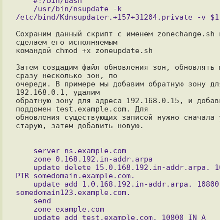
    #!/bin/bash

    /usr/bin/nsupdate -k 
Сохраним данный скрипт с именем zonechange.sh и
сделаем его исполняемым

командой chmod +x zoneupdate.sh

Затем создадим файл обновления зон, обновлять м
сразу несколько зон, по

очереди. В примере мы добавим обратную зону для
192.168.0.1, удалим

обратную зону для адреса 192.168.0.15, и добави
поддомен test.example.com. Для

обновления существующих записей нужно сначала у
старую, затем добавить новую.

    server ns.example.com

    zone 0.168.192.in-addr.arpa

    update delete 15.0.168.192.in-addr.arpa. 10800 IN 
PTR somedomain.example.com.

    update add 1.0.168.192.in-addr.arpa. 10800 IN PTR 
somedomain123.example.com.

    send

    zone example.com

    update add test.example.com. 10800 IN A 