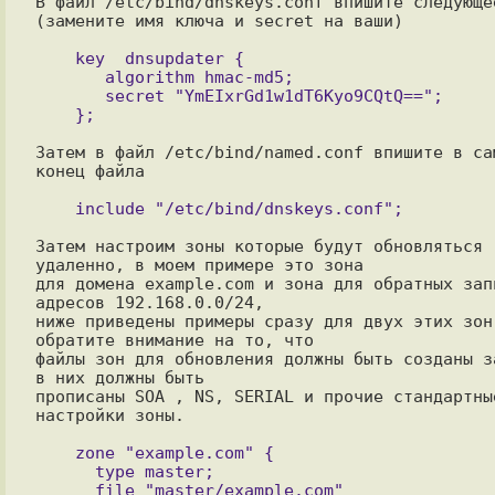
В файл /etc/bind/dnskeys.conf впишите следующее
(замените имя ключа и secret на ваши)

    key  dnsupdater {       

       algorithm hmac-md5;

       secret "YmEIxrGd1w1dT6Kyo9CQtQ==";

Затем в файл /etc/bind/named.conf впишите в сам
конец файла

Затем настроим зоны которые будут обновляться 
удаленно, в моем примере это зона

для домена example.com и зона для обратных запи
адресов 192.168.0.0/24,

ниже приведены примеры сразу для двух этих зон,
обратите внимание на то, что

файлы зон для обновления должны быть созданы за
в них должны быть

прописаны SOA , NS, SERIAL и прочие стандартные
настройки зоны.

    zone "example.com" {

      type master;

      file "master/example.com"
