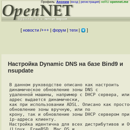
Профиль:
Аноним
(
вход
|
регистрация
)
неRU
opennet.me
[
новости
/
+++
|
форум
|
теги
|
]
Настройка Dynamic DNS на базе Bind9 и
nsupdate
В данном руководстве описано как настроить 
динамическое обновление зоны DNS с

удаленной машины, например с DHCP сервера, или 
адрес выдается динамически,

как при использовании ADSL. Описано как простое
обновление зоны вручную, или по

крону, так и обновление зоны DHCP сервером при 
ip-адреса клиенту.

Настройка идентична для всех дистрибутивов и ОС
(Linux, FreeBSD, Mac OS и
