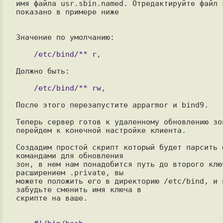
имя файла usr.sbin.named. Отредактируйте файл к
показано в примере ниже

Значение по умолчанию:

Должно быть:

После этого перезапустите apparmor и bind9.

Теперь сервер готов к удаленному обновлению зон
перейдем к конечной настройке клиента.

Создадим простой скрипт который будет парсить ф
командами для обновления

зон, в нем нам понадобится путь до второго ключ
расширением .private, вы

можете положить его в директорию /etc/bind, и н
забудьте сменить имя ключа в

скрипте на ваше.
