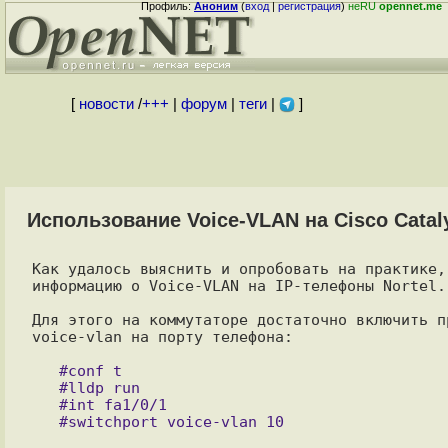
Профиль:
Аноним
(
вход
|
регистрация
)
неRU
opennet.me
[
новости
/
+++
|
форум
|
теги
|
]
Использование Voice-VLAN на Cisco Cataly
Как удалось выяснить и опробовать на практике,
информацию о Voice-VLAN на IP-телефоны Nortel.

Для этого на коммутаторе достаточно включить п
voice-vlan на порту телефона:

   #conf t

   #lldp run

   #int fa1/0/1
