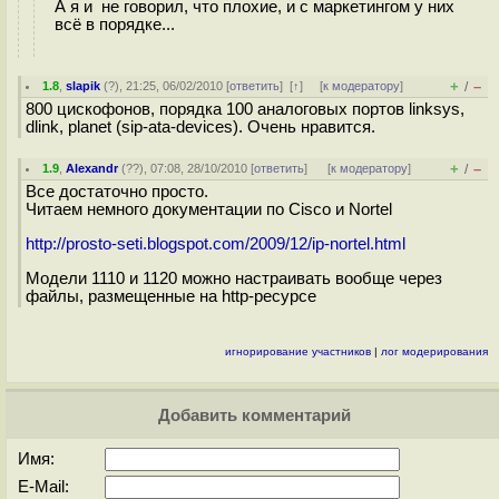
А я и не говорил, что плохие, и с маркетингом у них
всё в порядке...
+
–
1.8
,
slapik
(
?
), 21:25, 06/02/2010 [
ответить
]
[
↑
] [
к модератору
]
/
800 цискофонов, порядка 100 аналоговых портов linksys,
dlink, planet (sip-ata-devices). Очень нравится.
+
–
1.9
,
Alexandr
(
??
), 07:08, 28/10/2010 [
ответить
]
[
к модератору
]
/
Все достаточно просто.
Читаем немного документации по Cisco и Nortel
http://prosto-seti.blogspot.com/2009/12/ip-nortel.html
Модели 1110 и 1120 можно настраивать вообще через
файлы, размещенные на http-ресурсе
игнорирование участников
|
лог модерирования
Добавить комментарий
Имя:
E-Mail: