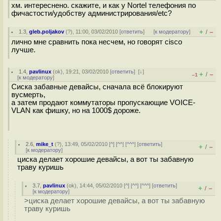
хм. интереснено. скажите, и как у Nortel телефония по
фичастости/удобству администрирования/etc?
+
–
1.3
,
gleb.poljakov
(
?
), 11:00, 03/02/2010 [
ответить
]
[
к модератору
]
/
лично мне сравнить пока несчем, но говорят cisco
лучше.
1.4
,
pavlinux
(
ok
), 19:21, 03/02/2010 [
ответить
]
[
↓
]
+
–
/
–1
[
к модератору
]
Сиска забавные девайсы, сначала всё блокируют
вусмерть,
а затем продают коммутаторы пропускающие VOICE-
VLAN как фишку, но на 1000$ дороже.
2.6
,
mike_t
(
?
), 13:49, 05/02/2010 [
^
] [
^^
] [
^^^
] [
ответить
]
+
–
/
[
к модератору
]
циска делает хорошие девайсы, а вот ты забавную
траву куришь
3.7
,
pavlinux
(
ok
), 14:44, 05/02/2010 [
^
] [
^^
] [
^^^
] [
ответить
]
+
–
/
[
к модератору
]
>циска делает хорошие девайсы, а вот ты забавную
траву куришь