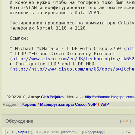
И конечно нужно чтобы на телефоне тоже был вкл
Voice-VLAN и конфигурировать его автоматически
отключить тэгирование в Data-VLAN.

Тестирование проводилось на коммутаторе Cataly
телефонах Nortel 1110 и 1120.

Ссылки:

* Michael McNamara - LLDP with Cisco 3750 (
htt
* LLDP-MED and Cisco Discovery Protocol 
(
http://www.cisco.com/en/US/technologies/tk652
Configuring LLDP and LLDP-MED 
(
http://http//www.cisco.com/en/US/docs/switche
02.02.2010 ,
Автор:
Gleb Poljakov
, Источник:
http://nethuman.blogspot.com/2
Раздел:
Корень
/
Маршрутизаторы Cisco, VoIP
/
VoIP
Обсуждение
[
RSS
]
+
–
1.1
,
slapik
(
?
), 10:26, 03/02/2010 [
ответить
]
[
к модератору
]
/