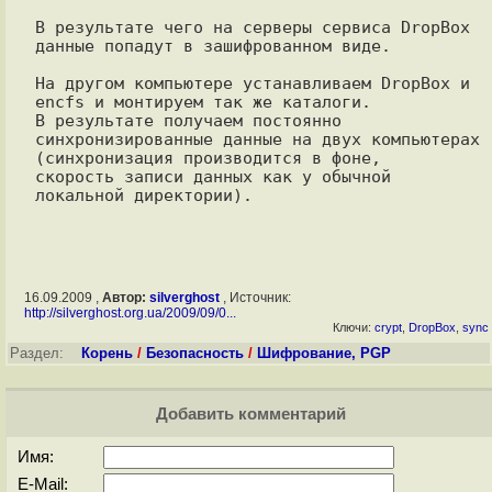
В результате чего на серверы сервиса DropBox 
данные попадут в зашифрованном виде.

На другом компьютере устанавливаем DropBox и 
encfs и монтируем так же каталоги. 

В результате получаем постоянно 
синхронизированные данные на двух компьютерах

(синхронизация производится в фоне,

скорость записи данных как у обычной 
16.09.2009 ,
Автор:
silverghost
, Источник:
http://silverghost.org.ua/2009/09/0...
Ключи:
crypt
,
DropBox
,
sync
Раздел:
Корень
/
Безопасность
/
Шифрование, PGP
Добавить комментарий
Имя:
E-Mail: