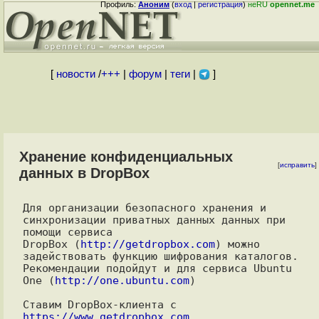
Профиль:
Аноним
(
вход
|
регистрация
)
неRU
opennet.me
[
новости
/
+++
|
форум
|
теги
|
]
Хранение конфиденциальных
[
исправить
]
данных в DropBox
Для организации безопасного хранения и 
синхронизации приватных данных данных при 
помощи сервиса

DropBox (
http://getdropbox.com
) можно 
задействовать функцию шифрования каталогов. 

Рекомендации подойдут и для сервиса Ubuntu 
One (
http://one.ubuntu.com
)

Ставим DropBox-клиента c 
https://www.getdropbox.com