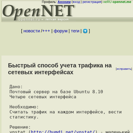
Профиль:
Аноним
(
вход
|
регистрация
)
неRU
opennet.me
[
новости
/
+++
|
форум
|
теги
|
]
Быстрый способ учета трафика на
[
исправить
]
сетевых интерфейсах
Дано:

Почтовый сервер на базе Ubuntu 8.10

Четыре сетевых интерфейса

Необходимо:

Считать трафик на каждом интерфейсе, вести 
статистику.

Решение:

vnstat (
http://humdi.net/vnstat/
) - маленький 