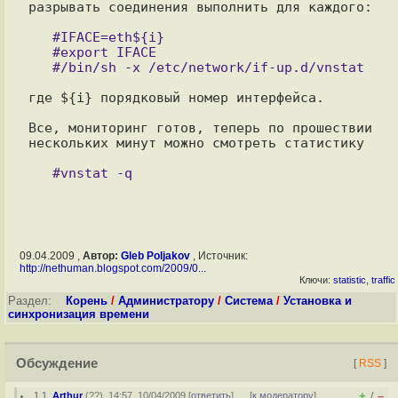
разрывать соединения выполнить для каждого:

   #IFACE=eth${i}

   #export IFACE

где ${i} порядковый номер интерфейса.

Все, мониторинг готов, теперь по прошествии 
нескольких минут можно смотреть статистику

09.04.2009 ,
Автор:
Gleb Poljakov
, Источник:
http://nethuman.blogspot.com/2009/0...
Ключи:
statistic
,
traffic
Раздел:
Корень
/
Администратору
/
Система
/
Установка и
синхронизация времени
Обсуждение
[
RSS
]
+
–
1.1
,
Arthur
(
??
), 14:57, 10/04/2009 [
ответить
]
[
к модератору
]
/