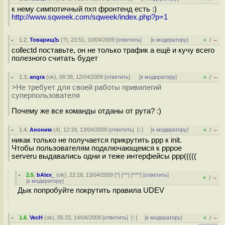
к нему симпотичный пхп фронтенд есть :)
http://www.sqweek.com/sqweek/index.php?p=1
+
–
1.2
,
ТоварищЪ
(
?
), 23:51, 10/04/2009 [
ответить
]
[
к модератору
]
/
collectd поставьте, он не только трафик а ещё и кучу всего
полезного считать будет
+
–
1.3
,
angra
(
ok
), 08:38, 12/04/2009 [
ответить
]
[
к модератору
]
/
>Не требует для своей работы привилегий
суперпользователя
Почему же все команды отданы от рута? :)
+
–
1.4
,
Аноним
(
4
), 12:18, 13/04/2009 [
ответить
]
[
↓
] [
к модератору
]
/
никак только не получается прикрутить ppp к init.
Чтобы пользователям подключающемся к pppoe
serveru выдавались одни и теже интерфейсы ppp(((((
2.5
,
bAlex_
(
ok
), 22:18, 13/04/2009 [
^
] [
^^
] [
^^^
] [
ответить
]
+
–
/
[
к модератору
]
Дык попробуйте покрутить правила UDEV
+
–
1.6
,
VecH
(
ok
), 05:33, 14/04/2009 [
ответить
]
[
↑
] [
к модератору
]
/