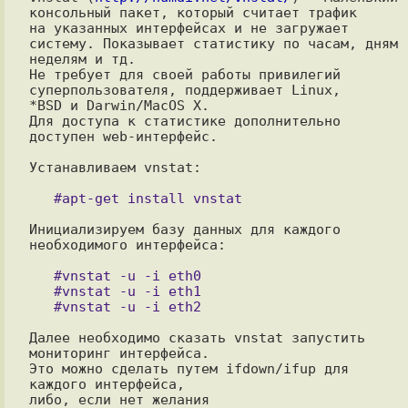
консольный пакет, который считает трафик 

на указанных интерфейсах и не загружает 
систему. Показывает статистику по часам, дням 
неделям и тд.

Не требует для своей работы привилегий 
суперпользователя, поддерживает Linux,

*BSD и Darwin/MacOS X.

Для доступа к статистике дополнительно 
доступен web-интерфейс.

Устанавливаем vnstat:

Инициализируем базу данных для каждого 
необходимого интерфейса:

   #vnstat -u -i eth0

   #vnstat -u -i eth1

Далее необходимо сказать vnstat запустить 
мониторинг интерфейса.

Это можно сделать путем ifdown/ifup для 
каждого интерфейса,

либо, если нет желания 
