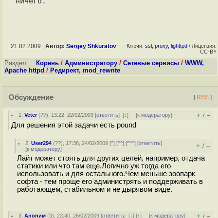
21.02.2009 ,
Автор:
Sergey Shkuratov
Ключи:
ssl
,
proxy
,
lighttpd
/ Лицензия:
CC-BY
Раздел:
Корень
/
Администратору
/
Сетевые сервисы
/
WWW,
Apache httpd
/
Редирект, mod_rewrite
Обсуждение
[
RSS
]
+
–
1
,
Veter
(
??
), 13:22, 22/02/2009 [
ответить
]
[
↓
] [
к модератору
]
/
Для решения этой задачи есть pound
2
,
User294
(
??
), 17:38, 24/02/2009 [
^
] [
^^
] [
^^^
] [
ответить
]
+
–
/
[
к модератору
]
Лайт может стоять для других целей, например, отдача
статики или что там еще.Логично уж тогда его
использовать и для остального.Чем меньше зоопарк
софта - тем проще его администрять и поддерживать в
работающем, стабильном и не дырявом виде.
+
–
3
,
Аноним
(
3
), 23:40, 26/02/2009 [
ответить
]
[
↓
] [
↑
] [
к модератору
]
/