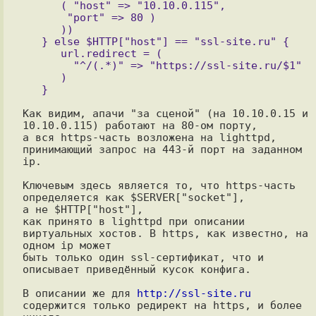
      ( "host" => "10.10.0.115",

       "port" => 80 )

      ))

   } else $HTTP["host"] == "ssl-site.ru" {

      url.redirect = (

        "^/(.*)" => "https://ssl-site.ru/$1"

      )

Как видим, апачи "за сценой" (на 10.10.0.15 и 
10.10.0.115) работают на 80-ом порту, 

а вся https-часть возложена на lighttpd, 
принимающий запрос на 443-й порт на заданном 
ip.

Ключевым здесь является то, что https-часть 
определяется как $SERVER["socket"],

а не $HTTP["host"],

как принято в lighttpd при описании 
виртуальных хостов. В https, как известно, на 
одном ip может 

быть только один ssl-сертификат, что и 
описывает приведённый кусок конфига.

В описании же для 
http://ssl-site.ru
содержится только редирект на https, и более 