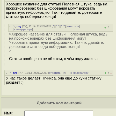
Хорошее название для статьи! Полезная штука, ведь на
прокси-серверах без шифрования могут воровать
приватную информацию. Так что давайте, довершите
статью до победного конца!
5
,
nrg
(
??
), 11:14, 28/02/2009 [
^
] [
^^
] [
^^^
] [
ответить
]
+
–
/
[
к модератору
]
>Хорошее название для статьи! Полезная штука, ведь
на прокси-серверах без шифрования могут
>воровать приватную информацию. Так что давайте,
довершите статью до победного конца!
>
Статья вообще-то не об этом, о чём подумали вы.
+
–
4
,
nrg
(
??
), 11:13, 28/02/2009 [
ответить
]
[
↑
] [
к модератору
]
/
У нас такое делает Нгинкса, она ещё до кучи статику
раздаёт :)
Добавить комментарий
Имя: