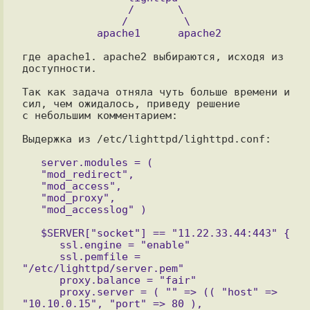
		 /       \

		/         \

где apache1. apache2 выбираются, исходя из 
доступности.

Так как задача отняла чуть больше времени и 
сил, чем ожидалось, приведу решение

с небольшим комментарием:

   server.modules = (

   "mod_redirect",

   "mod_access",

   "mod_proxy",

   $SERVER["socket"] == "11.22.33.44:443" {

      ssl.engine = "enable"

      ssl.pemfile = 
"/etc/lighttpd/server.pem"

      proxy.balance = "fair"

      proxy.server = ( "" => (( "host" => 
"10.10.0.15", "port" => 80 ),
