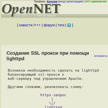
Профиль:
Аноним
(
вход
|
регистрация
)
неRU
opennet.me
[
новости
/
+++
|
форум
|
теги
|
]
Создание SSL прокси при помощи
[
исправить
]
lighttpd
Возникла необходимость сделать на lighttpd 
балансирующий ssl-прокси к

веб-серверу под управлением Apache.

Другими словами, реализовать схему:

               https-запрос

	            |

		   \|/

                 lighttpd
