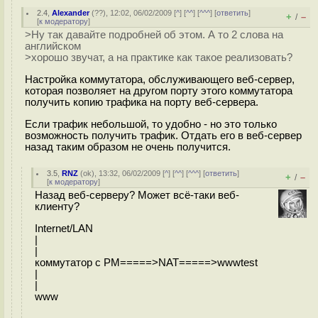
2.4
,
Alexander
(
??
), 12:02, 06/02/2009 [
^
] [
^^
] [
^^^
] [
ответить
]
+
–
/
[
к модератору
]
>Ну так давайте подробней об этом. А то 2 слова на
английском
>хорошо звучат, а на практике как такое реализовать?
Настройка коммутатора, обслуживающего веб-сервер,
которая позволяет на другом порту этого коммутатора
получить копию трафика на порту веб-сервера.
Если трафик небольшой, то удобно - но это только
возможность получить трафик. Отдать его в веб-сервер
назад таким образом не очень получится.
3.5
,
RNZ
(
ok
), 13:32, 06/02/2009 [
^
] [
^^
] [
^^^
] [
ответить
]
+
–
/
[
к модератору
]
Назад веб-серверу? Может всё-таки веб-
клиенту?
Internet/LAN
|
|
коммутатор с PM=====>NAT=====>wwwtest
|
|
www