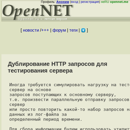
Профиль:
Аноним
(
вход
|
регистрация
)
неRU
opennet.me
[
новости
/
+++
|
форум
|
теги
|
]
Дублирование HTTP запросов для
тестирования сервера
Иногда требуется симулировать нагрузку на тест
сервер на основе

запросов поступающих к основному серверу,

т.е. произвести параллельную отправку запросов 
сервер 

или просто повторить какой-то набор запросов на
данных из лог-файла за

определенный период времени.

Для сбора информации будем использовать утилиту