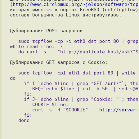
(
http://www.circlemud.org/~jelson/software/tcp
которая имеется в портах FreeBSD (net/tcpflow) 
составе большинства Linux дистрибутивов.

Дублирование POST запросов:

   sudo tcpflow -cp -i eth0 dst port 80 | grep param | 
while read line;  \

Дублирование GET запросов с Cookie:

   sudo tcpflow -cpi eth1 dst port 80 | while read line; 
do 

     if I=`echo $line | grep "GET /url/"`; then 

        REQ=`echo $line | cut -b 50- | sed s@HTTP/1.1@@`; 

     fi;

     if J=`echo $line | grep "Cookie: "`; then 

        COOKIE=$line; 

        curl -s -H "$COOKIE" -- 
http://server
:
     fi; 
