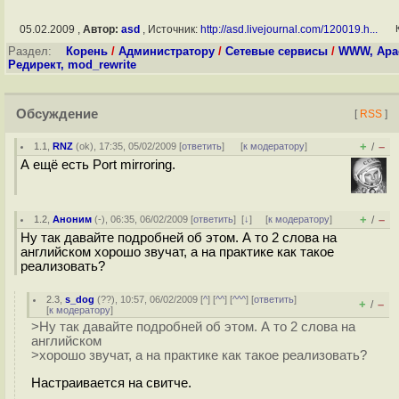
05.02.2009 ,
Автор:
asd
, Источник:
http://asd.livejournal.com/120019.h...
Раздел:
Корень
/
Администратору
/
Сетевые сервисы
/
WWW, Apac
Редирект, mod_rewrite
Обсуждение
[
RSS
]
+
–
1.1
,
RNZ
(
ok
), 17:35, 05/02/2009 [
ответить
]
[
к модератору
]
/
А ещё есть Port mirroring.
+
–
1.2
,
Аноним
(
-
), 06:35, 06/02/2009 [
ответить
]
[
↓
] [
к модератору
]
/
Ну так давайте подробней об этом. А то 2 слова на
английском хорошо звучат, а на практике как такое
реализовать?
2.3
,
s_dog
(
??
), 10:57, 06/02/2009 [
^
] [
^^
] [
^^^
] [
ответить
]
+
–
/
[
к модератору
]
>Ну так давайте подробней об этом. А то 2 слова на
английском
>хорошо звучат, а на практике как такое реализовать?
Настраивается на свитче.