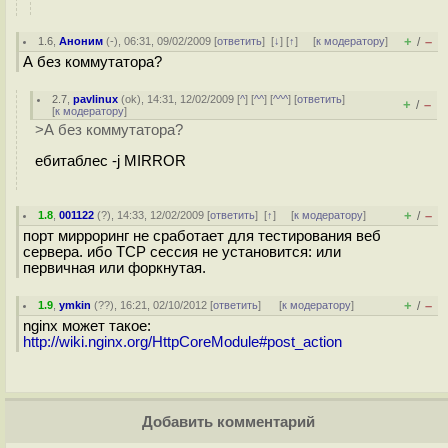
+
–
1.6
,
Аноним
(
-
), 06:31, 09/02/2009 [
ответить
]
[
↓
] [
↑
] [
к модератору
]
/
А без коммутатора?
2.7
,
pavlinux
(
ok
), 14:31, 12/02/2009 [
^
] [
^^
] [
^^^
] [
ответить
]
+
–
/
[
к модератору
]
>А без коммутатора?
ебитаблес -j MIRROR
+
–
1.8
,
001122
(
?
), 14:33, 12/02/2009 [
ответить
]
[
↑
] [
к модератору
]
/
порт мирроринг не сработает для тестирования веб
сервера. ибо TCP сессия не установится: или
первичная или форкнутая.
+
–
1.9
,
ymkin
(
??
), 16:21, 02/10/2012 [
ответить
]
[
к модератору
]
/
nginx может такое:
http://wiki.nginx.org/HttpCoreModule#post_action
Добавить комментарий