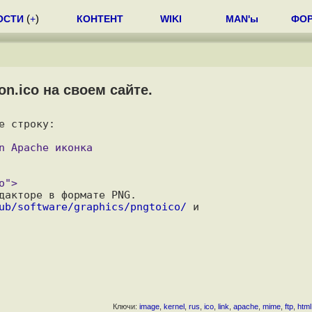
ОСТИ
(
+
)
КОНТЕНТ
WIKI
MAN'ы
ФО
on.ico на своем сайте.
дакторе в формате PNG.

ub/software/graphics/pngtoico/
 и

Ключи:
image
,
kernel
,
rus
,
ico
,
link
,
apache
,
mime
,
ftp
,
html