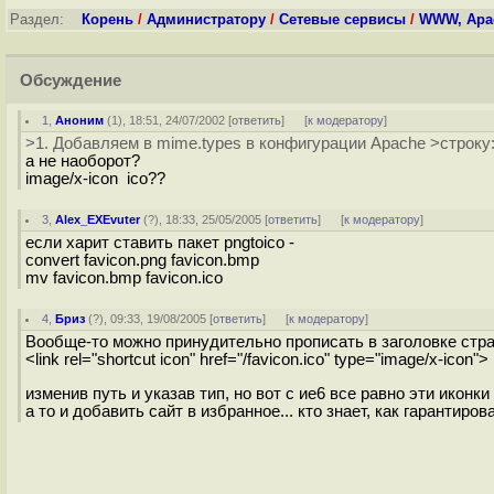
Раздел:
Корень
/
Администратору
/
Сетевые сервисы
/
WWW, Apac
Обсуждение
1
,
Аноним
(
1
), 18:51, 24/07/2002 [
ответить
]
[
к модератору
]
>1. Добавляем в mime.types в конфигурации Apache >строку: 
а не наоборот?
image/x-icon ico??
3
,
Alex_EXEvuter
(
?
), 18:33, 25/05/2005 [
ответить
]
[
к модератору
]
если харит ставить пакет pngtoico -
convert favicon.png favicon.bmp
mv favicon.bmp favicon.ico
4
,
Бриз
(
?
), 09:33, 19/08/2005 [
ответить
]
[
к модератору
]
Вообще-то можно принудительно прописать в заголовке стр
<link rel="shortcut icon" href="/favicon.ico" type="image/x-icon">
изменив путь и указав тип, но вот с ие6 все равно эти иконк
а то и добавить сайт в избранное... кто знает, как гарантиров