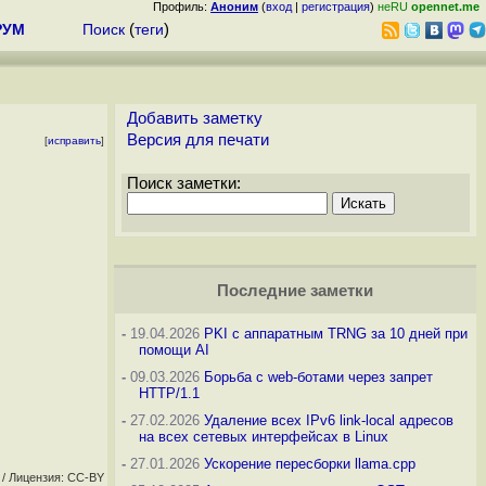
Профиль:
Аноним
(
вход
|
регистрация
)
неRU
opennet.me
РУМ
Поиск
(
теги
)
Добавить заметку
Версия для печати
[
исправить
]
Поиск заметки:
Последние заметки
-
19.04.2026
PKI с аппаратным TRNG за 10 дней при
помощи AI
-
09.03.2026
Борьба с web-ботами через запрет
HTTP/1.1
-
27.02.2026
Удаление всех IPv6 link-local адресов
на всех сетевых интерфейсах в Linux
-
27.01.2026
Ускорение пересборки llama.cpp
/ Лицензия: CC-BY