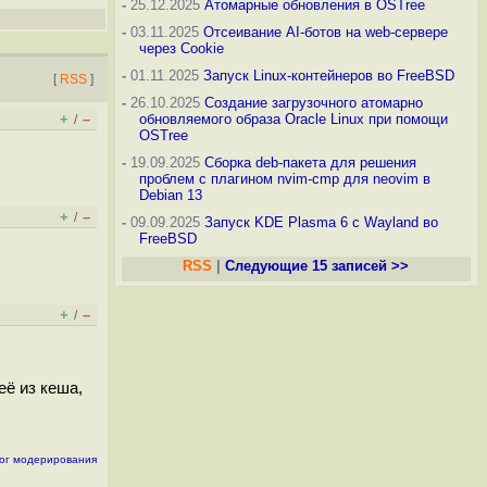
-
25.12.2025
Атомарные обновления в OSTree
-
03.11.2025
Отсеивание AI-ботов на web-сервере
через Cookie
-
01.11.2025
Запуск Linux-контейнеров во FreeBSD
[
RSS
]
-
26.10.2025
Создание загрузочного атомарно
+
–
обновляемого образа Oracle Linux при помощи
/
OSTree
-
19.09.2025
Сборка deb-пакета для решения
проблем с плагином nvim-cmp для neovim в
Debian 13
+
–
/
-
09.09.2025
Запуск KDE Plasma 6 с Wayland во
FreeBSD
RSS
|
Следующие 15 записей >>
+
–
/
её из кеша,
ог модерирования