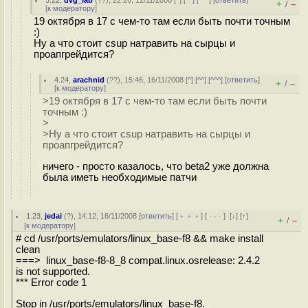
3.22
,
dvg_lab
(
??
), 22:26, 12/11/2008 [
^
] [
^^
] [
^^^
] [
ответить
]
+
–
/
[
к модератору
]
19 октября в 17 с чем-то там если быть почти точным
:)
Ну а что стоит csup натравить на сырцы и
проапгрейдится?
4.24
,
arachnid
(
??
), 15:46, 16/11/2008 [
^
] [
^^
] [
^^^
] [
ответить
]
+
–
/
[
к модератору
]
>19 октября в 17 с чем-то там если быть почти
точным :)
>
>Ну а что стоит csup натравить на сырцы и
проапгрейдится?
ничего - просто казалось, что beta2 уже должна
была иметь необходимые патчи
1.23
,
jedai
(
?
), 14:12, 16/11/2008 [
ответить
] [
﹢﹢﹢
] [
· · ·
]
[
↓
] [
↑
]
+
–
/
[
к модератору
]
# cd /usr/ports/emulators/linux_base-f8 && make install
clean
===> linux_base-f8-8_8 compat.linux.osrelease: 2.4.2
is not supported.
*** Error code 1
Stop in /usr/ports/emulators/linux_base-f8.