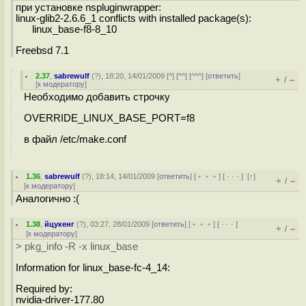
при установке nspluginwrapper:
linux-glib2-2.6.6_1 conflicts with installed package(s):
linux_base-f8-8_10
Freebsd 7.1
2.37
,
sabrewulf
(
?
), 18:20, 14/01/2009 [
^
] [
^^
] [
^^^
] [
ответить
]
+
–
/
[
к модератору
]
Необходимо добавить строчку
OVERRIDE_LINUX_BASE_PORT=f8
в файл /etc/make.conf
1.36
,
sabrewulf
(
?
), 18:14, 14/01/2009 [
ответить
] [
﹢﹢﹢
] [
· · ·
]
[
↑
]
+
–
/
[
к модератору
]
Аналогично :(
1.38
,
йцукенг
(
?
), 03:27, 28/01/2009 [
ответить
] [
﹢﹢﹢
] [
· · ·
]
+
–
/
[
к модератору
]
> pkg_info -R -x linux_base
Information for linux_base-fc-4_14:
Required by:
nvidia-driver-177.80