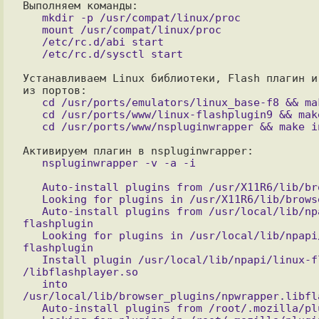
   mkdir -p /usr/compat/linux/proc

   mount /usr/compat/linux/proc

   /etc/rc.d/abi start

Устанавливаем Linux библиотеки, Flash плагин и 
   cd /usr/ports/emulators/linux_base-f8 && make install clean

   cd /usr/ports/www/linux-flashplugin9 && make install clean

   Auto-install plugins from /usr/X11R6/lib/browser_plugins

   Looking for plugins in /usr/X11R6/lib/browser_plugins

   Auto-install plugins from /usr/local/lib/npapi/linux-
flashplugin

   Looking for plugins in /usr/local/lib/npapi/linux-
flashplugin

   Install plugin /usr/local/lib/npapi/linux-flashplugin   
/libflashplayer.so

   into 
/usr/local/lib/browser_plugins/npwrapper.libfla
   Auto-install plugins from /root/.mozilla/plugins
