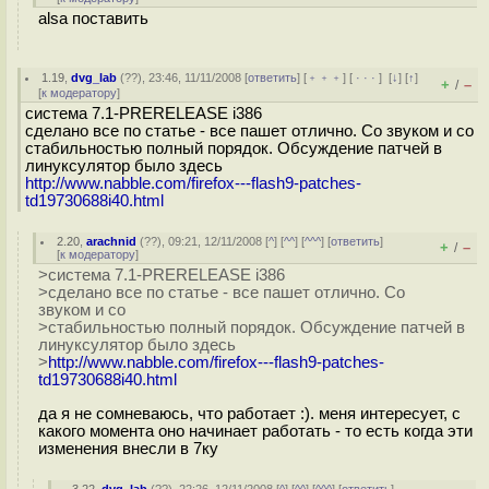
alsa поставить
1.19
,
dvg_lab
(
??
), 23:46, 11/11/2008 [
ответить
] [
﹢﹢﹢
] [
· · ·
]
[
↓
] [
↑
]
+
–
/
[
к модератору
]
система 7.1-PRERELEASE i386
сделано все по статье - все пашет отлично. Со звуком и со
стабильностью полный порядок. Обсуждение патчей в
линуксулятор было здесь
http://www.nabble.com/firefox---flash9-patches-
td19730688i40.html
2.20
,
arachnid
(
??
), 09:21, 12/11/2008 [
^
] [
^^
] [
^^^
] [
ответить
]
+
–
/
[
к модератору
]
>система 7.1-PRERELEASE i386
>сделано все по статье - все пашет отлично. Со
звуком и со
>стабильностью полный порядок. Обсуждение патчей в
линуксулятор было здесь
>
http://www.nabble.com/firefox---flash9-patches-
td19730688i40.html
да я не сомневаюсь, что работает :). меня интересует, с
какого момента оно начинает работать - то есть когда эти
изменения внесли в 7ку