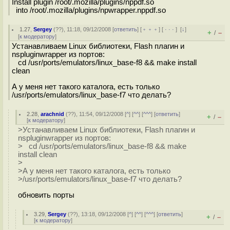
Install plugin /root/.mozilla/plugins/nppdf.so
into /root/.mozilla/plugins/npwrapper.nppdf.so
1.27
,
Sergey
(
??
), 11:18, 09/12/2008 [
ответить
] [
﹢﹢﹢
] [
· · ·
]
[
↓
]
+
–
/
[
к модератору
]
Устанавливаем Linux библиотеки, Flash плагин и
nspluginwrapper из портов:
cd /usr/ports/emulators/linux_base-f8 && make install
clean
А у меня нет такого каталога, есть только
/usr/ports/emulators/linux_base-f7 что делать?
2.28
,
arachnid
(
??
), 11:54, 09/12/2008 [
^
] [
^^
] [
^^^
] [
ответить
]
+
–
/
[
к модератору
]
>Устанавливаем Linux библиотеки, Flash плагин и
nspluginwrapper из портов:
> cd /usr/ports/emulators/linux_base-f8 && make
install clean
>
>А у меня нет такого каталога, есть только
>/usr/ports/emulators/linux_base-f7 что делать?
обновить порты
3.29
,
Sergey
(
??
), 13:18, 09/12/2008 [
^
] [
^^
] [
^^^
] [
ответить
]
+
–
/
[
к модератору
]