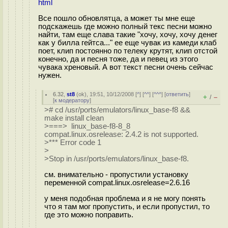
html
Все пошло обновлятца, а может ты мне еще
подскажешь где можно полный текс песни можно
найти, там еще слава такие "хочу, хочу, хочу денег
как у билла гейтса..." ее еще чувак из камеди клаб
поет, клип постоянно по телеку крутят, клип отстой
конечно, да и песня тоже, да и певец из этого
чувака хреновый. А вот текст песни очень сейчас
нужен.
6.32
,
st8
(
ok
), 19:51, 10/12/2008 [
^
] [
^^
] [
^^^
] [
ответить
]
+
–
/
[
к модератору
]
># cd /usr/ports/emulators/linux_base-f8 &&
make install clean
>===> linux_base-f8-8_8
compat.linux.osrelease: 2.4.2 is not supported.
>*** Error code 1
>
>Stop in /usr/ports/emulators/linux_base-f8.
см. внимательно - пропустили установку
переменной compat.linux.osrelease=2.6.16
у меня подобная проблема и я не могу понять
что я там мог пропустить, и если пропустил, то
где это можно поправить.