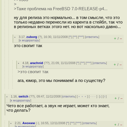
>
>Таже проблема на FreeBSD 7.0-RELEASE-p4...
ну для релиза это нормально... в том смысле, что это
только недавно перенесли из карента в стейбл, так что
в релизных ветках этого нет. но вот насколько давно...
3.17
,
zuborg
(
?
), 16:30, 11/11/2008 [
^
] [
^^
] [
^^^
] [
ответить
]
+
–
/
[
к модератору
]
это свопит так
4.18
,
arachnid
(
??
), 21:09, 11/11/2008 [
^
] [
^^
] [
^^^
] [
ответить
]
+
–
/
[
к модератору
]
>это свопит так
ага, юмор, это мы понимаем! а по существу?
1.16
,
switch
(
??
), 09:47, 11/11/2008 [
ответить
] [
﹢﹢﹢
] [
· · ·
]
[
↓
] [
↑
]
+
–
/
[
к модератору
]
Чето все работает, а звук не играет, может кто знает,
что делать?
2.21
,
Аноним
(
-
), 16:55, 12/11/2008 [
^
] [
^^
] [
^^^
] [
ответить
]
+
–
/
[
к модератору
]