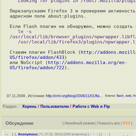
Перезапускаем Firefox 3 и проверяем активность
адресном поле about:plugins.

   ln -s 
/usr/local/lib/browser_plugins/npwrapper.libfla
Ставим плагин FlashBlock (
http://addons.mozill
US/firefox/addon/433
)

или NoScript (
http://addons.mozilla.org/en-
US/firefox/addon/722
07.11.2008 , Источник:
http://crnl.org/blog/2008/11/01/fla...
Ключи:
flash
,
web
,
f
Раздел:
Корень
/
Пользователю
/
Работа с Web и Ftp
Обсуждение
[
Линейный режим
|
Показать все
|
RSS
]
1.1
,
Anonymous
(
?
), 07:02, 08/11/2008 [
ответить
] [
﹢﹢﹢
] [
· · ·
]