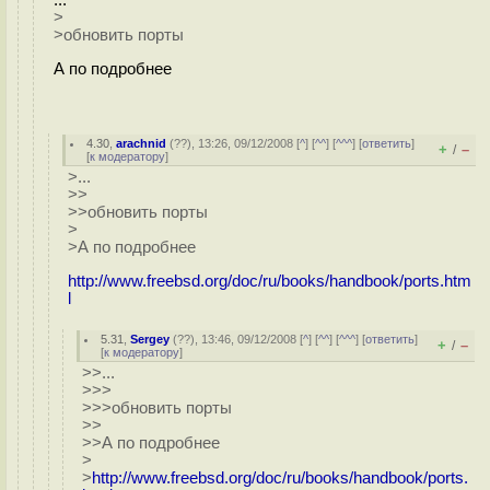
...
>
>обновить порты
А по подробнее
4.30
,
arachnid
(
??
), 13:26, 09/12/2008 [
^
] [
^^
] [
^^^
] [
ответить
]
+
–
/
[
к модератору
]
>...
>>
>>обновить порты
>
>А по подробнее
http://www.freebsd.org/doc/ru/books/handbook/ports.htm
l
5.31
,
Sergey
(
??
), 13:46, 09/12/2008 [
^
] [
^^
] [
^^^
] [
ответить
]
+
–
/
[
к модератору
]
>>...
>>>
>>>обновить порты
>>
>>А по подробнее
>
>
http://www.freebsd.org/doc/ru/books/handbook/ports.