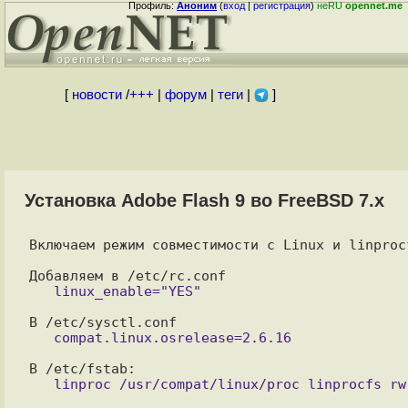
Профиль:
Аноним
(
вход
|
регистрация
)
неRU
opennet.me
[
новости
/
+++
|
форум
|
теги
|
]
Установка Adobe Flash 9 во FreeBSD 7.x
Включаем режим совместимости с Linux и linprocf