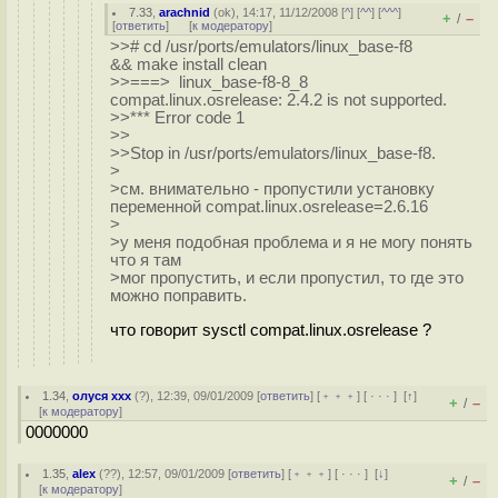
7.33
,
arachnid
(
ok
), 14:17, 11/12/2008 [
^
] [
^^
] [
^^^
]
+
–
/
[
ответить
]
[
к модератору
]
>># cd /usr/ports/emulators/linux_base-f8
&& make install clean
>>===> linux_base-f8-8_8
compat.linux.osrelease: 2.4.2 is not supported.
>>*** Error code 1
>>
>>Stop in /usr/ports/emulators/linux_base-f8.
>
>см. внимательно - пропустили установку
переменной compat.linux.osrelease=2.6.16
>
>у меня подобная проблема и я не могу понять
что я там
>мог пропустить, и если пропустил, то где это
можно поправить.
что говорит sysctl compat.linux.osrelease ?
1.34
,
олуся ххх
(
?
), 12:39, 09/01/2009 [
ответить
] [
﹢﹢﹢
] [
· · ·
]
[
↑
]
+
–
/
[
к модератору
]
0000000
1.35
,
alex
(
??
), 12:57, 09/01/2009 [
ответить
] [
﹢﹢﹢
] [
· · ·
]
[
↓
]
+
–
/
[
к модератору
]