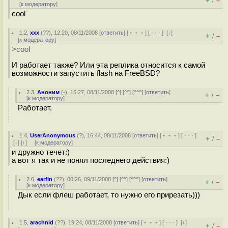
+
–
/
[
к модератору
]
cool
1.2
,
xxx
(
??
), 12:20, 08/11/2008 [
ответить
] [
﹢﹢﹢
] [
· · ·
]
[
↓
]
+
–
/
[
к модератору
]
>cool
И работает также? Или эта реплика относится к самой
возможности запустить flash на FreeBSD?
2.3
,
Аноним
(
-
), 15:27, 08/11/2008 [
^
] [
^^
] [
^^^
] [
ответить
]
+
–
/
[
к модератору
]
Работает.
1.4
,
UserAnonymous
(
?
), 16:44, 08/11/2008 [
ответить
] [
﹢﹢﹢
] [
· · ·
]
+
–
/
[
↓
] [
↑
] [
к модератору
]
и дружно течет:)
а вот я так и не понял последнего действия:)
2.6
,
earfin
(
??
), 00:26, 09/11/2008 [
^
] [
^^
] [
^^^
] [
ответить
]
+
–
/
[
к модератору
]
Дык если флеш работает, то нужно его прирезать)))
1.5
,
arachnid
(
??
), 19:24, 08/11/2008 [
ответить
] [
﹢﹢﹢
] [
· · ·
]
[
↑
]
+
–
/