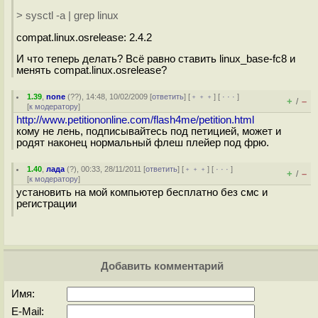
> sysctl -a | grep linux
compat.linux.osrelease: 2.4.2
И что теперь делать? Всё равно ставить linux_base-fc8 и
менять compat.linux.osrelease?
1.39
,
none
(
??
), 14:48, 10/02/2009 [
ответить
] [
﹢﹢﹢
] [
· · ·
]
+
–
/
[
к модератору
]
http://www.petitiononline.com/flash4me/petition.html
кому не лень, подписывайтесь под петицией, может и
родят наконец нормальный флеш плейер под фрю.
1.40
,
лада
(
?
), 00:33, 28/11/2011 [
ответить
] [
﹢﹢﹢
] [
· · ·
]
+
–
/
[
к модератору
]
установить на мой компьютер бесплатно без смс и
регистрации
Добавить комментарий
Имя:
E-Mail: