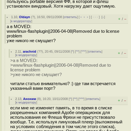
пользуюсь portable версией ФФ, в которой и флеш
установлен виндовый. Хотя нагрузку дает ощутимую.
1.10
,
Oldayn
(
?
), 16:50, 09/11/2008 [
ответить
] [
﹢﹢﹢
] [
· · ·
]
[
↓
]
+
–
/
[
к модератору
]
а в MOVED:
www/linux-flashplugin||2006-04-08|Removed due to license
problem
уже никого не смущает?
2.11
,
arachnid
(
??
), 20:45, 09/11/2008 [
^
] [
^^
] [
^^^
] [
ответить
]
+
–
/
[
к модератору
]
>а в MOVED:
>www/linux-flashplugin||2006-04-08|Removed due to
license problem
>уже никого не смущает?
читали статью внимательно? :) где там встречается
указанный вами порт?
2.13
,
Аноним
(
8
), 16:20, 10/11/2008 [
^
] [
^^
] [
^^^
] [
ответить
]
+
–
/
[
к модератору
]
если мне не изменяет память, в то время в списке
разрешенных компанией Адобе операционок для
использования ее Флеша Фряхи не присутствовало
вообще. Т.е. используя линуховый плеер (выложенный
на условиях соблюдения в том числе этого списка),