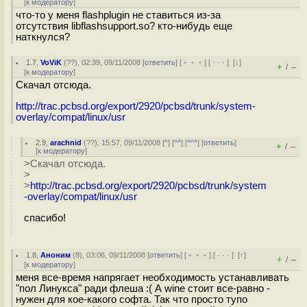
[
к модератору
]
что-то у меня flashplugin не ставиться из-за
отсутствия libflashsupport.so? кто-нибудь еще
наткнулся?
1.7
,
VoViK
(
??
), 02:39, 09/11/2008 [
ответить
] [
﹢﹢﹢
] [
· · ·
]
[
↓
]
+
–
/
[
к модератору
]
Скачал отсюда.
http://trac.pcbsd.org/export/2920/pcbsd/trunk/system-
overlay/compat/linux/usr
2.9
,
arachnid
(
??
), 15:57, 09/11/2008 [
^
] [
^^
] [
^^^
] [
ответить
]
+
–
/
[
к модератору
]
>Скачал отсюда.
>
>
http://trac.pcbsd.org/export/2920/pcbsd/trunk/system
-overlay/compat/linux/usr
спасибо!
1.8
,
Аноним
(
8
), 03:06, 09/11/2008 [
ответить
] [
﹢﹢﹢
] [
· · ·
]
[
↑
]
+
–
/
[
к модератору
]
меня все-время напрягает необходимость устанавливать
"пол Линукса" ради флеша :( А wine стоит все-равно -
нужен для кое-какого софта. Так что просто тупо