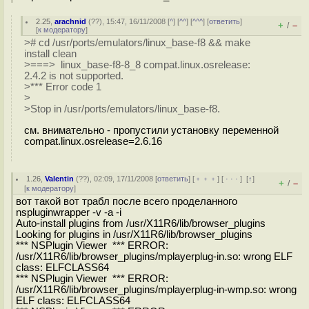
2.25
,
arachnid
(
??
), 15:47, 16/11/2008 [
^
] [
^^
] [
^^^
] [
ответить
]
+
–
/
[
к модератору
]
># cd /usr/ports/emulators/linux_base-f8 && make
install clean
>===> linux_base-f8-8_8 compat.linux.osrelease:
2.4.2 is not supported.
>*** Error code 1
>
>Stop in /usr/ports/emulators/linux_base-f8.
см. внимательно - пропустили установку переменной
compat.linux.osrelease=2.6.16
1.26
,
Valentin
(
??
), 02:09, 17/11/2008 [
ответить
] [
﹢﹢﹢
] [
· · ·
]
[
↑
]
+
–
/
[
к модератору
]
вот такой вот трабл после всего проделанного
nspluginwrapper -v -a -i
Auto-install plugins from /usr/X11R6/lib/browser_plugins
Looking for plugins in /usr/X11R6/lib/browser_plugins
*** NSPlugin Viewer *** ERROR:
/usr/X11R6/lib/browser_plugins/mplayerplug-in.so: wrong ELF
class: ELFCLASS64
*** NSPlugin Viewer *** ERROR:
/usr/X11R6/lib/browser_plugins/mplayerplug-in-wmp.so: wrong
ELF class: ELFCLASS64