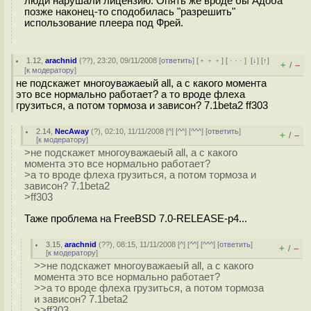
люди нарушали лицензию. Опять же вроде бы Адоба
позже наконец-то сподобилась "разрешить"
использование плеера под Фрей.
1.12
,
arachnid
(
??
), 23:20, 09/11/2008 [
ответить
] [
﹢﹢﹢
] [
· · ·
]
[
↓
] [
↑
]
+
–
/
[
к модератору
]
не подскажет многоуважаеый all, а с какого момента
это все нормально работает? а то вроде флеха
грузиться, а потом тормоза и зависон? 7.1beta2 ff303
2.14
,
NecAway
(
?
), 02:10, 11/11/2008 [
^
] [
^^
] [
^^^
] [
ответить
]
+
–
/
[
к модератору
]
>не подскажет многоуважаеый all, а с какого
момента это все нормально работает?
>а то вроде флеха грузиться, а потом тормоза и
зависон? 7.1beta2
>ff303
Таже проблема на FreeBSD 7.0-RELEASE-p4...
3.15
,
arachnid
(
??
), 08:15, 11/11/2008 [
^
] [
^^
] [
^^^
] [
ответить
]
+
–
/
[
к модератору
]
>>не подскажет многоуважаеый all, а с какого
момента это все нормально работает?
>>а то вроде флеха грузиться, а потом тормоза
и зависон? 7.1beta2
>>ff303