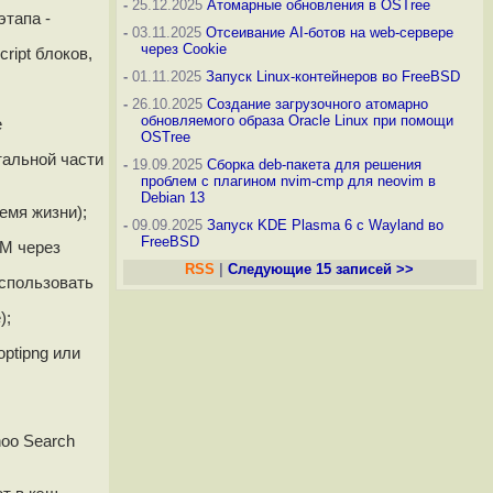
-
25.12.2025
Атомарные обновления в OSTree
этапа -
-
03.11.2025
Отсеивание AI-ботов на web-сервере
через Cookie
ript блоков,
-
01.11.2025
Запуск Linux-контейнеров во FreeBSD
-
26.10.2025
Создание загрузочного атомарно
обновляемого образа Oracle Linux при помощи
е
OSTree
стальной части
-
19.09.2025
Сборка deb-пакета для решения
проблем с плагином nvim-cmp для neovim в
Debian 13
емя жизни);
-
09.09.2025
Запуск KDE Plasma 6 с Wayland во
FreeBSD
OM через
RSS
|
Следующие 15 записей >>
использовать
);
ptipng или
hoo Search