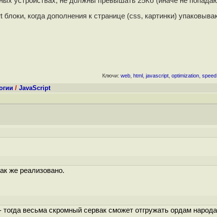
ых устройствах, не должны превышать 25Кб (иначе не попадаю
 блоки, когда дополнения к странице (css, картинки) упаковыва
Ключи:
web
,
html
,
javascript
,
optimization
,
speed
огии
/
JavaScript
так же реализовано.
x - тогда весьма скромный сервак сможет отгружать ордам народа