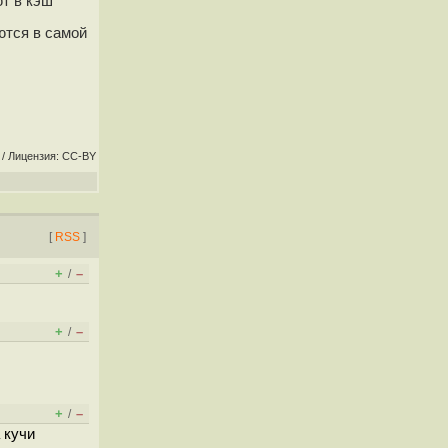
т в кэш
ются в самой
/ Лицензия: CC-BY
[
RSS
]
+
–
/
+
–
/
+
–
/
 кучи