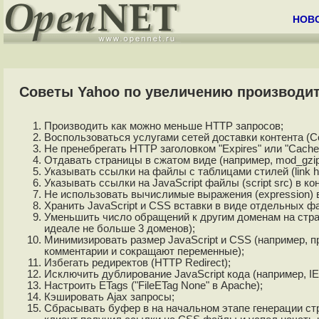
НОВ
Советы Yahoo по увеличению производит
Производить как можно меньше HTTP запросов;
Воспользоваться услугами сетей доставки контента (Co
Не пренебрегать HTTP заголовком "Expires" или "Cache-
Отдавать страницы в сжатом виде (например, mod_gzip
Указывать ссылки на файлы с таблицами стилей (link hr
Указывать ссылки на JavaScript файлы (script src) в ко
Не использовать вычислимые выражения (expression) 
Хранить JavaScript и CSS вставки в виде отдельных ф
Уменьшить число обращений к другим доменам на страни
идеале не больше 3 доменов);
Минимизировать размер JavaScript и CSS (например, 
комментарии и сокращают переменные);
Избегать редиректов (HTTP Redirect);
Исключить дублирование JavaScript кода (например, IE 
Настроить ETags ("FileETag None" в Apache);
Кэшировать Ajax запросы;
Сбрасывать буфер в на начальном этапе генерации стра