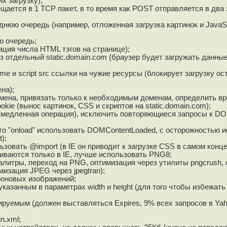
х загрузку);
ается в 1 TCP пакет, в то время как POST отправляется в два 
нюю очередь (например, отложенная загрузка картинок и JavaSc
ю очередь;
ция числа HTML тэгов на странице);
з отдельный static.domain.com (браузер будет загружать данны
ame и script src ссылки на чужие ресурсы (блокирует загрузку о
на);
мена, привязать только к необходимым доменам, определить вр
ie (вынос картинок, CSS и скриптов на static.domain.com);
ь медленная операция), исключить повторяющиеся запросы к D
то "onload" использовать DOMContentLoaded, с осторожностью 
);
ьзовать @import (в IE он приводит к загрузке CSS в самом конце
иваются только в IE, лучше использовать PNG8;
итры, переход на PNG, оптимизация через утилиты pngcrush, o
мизация JPEG через jpegtran);
фоновых изображений;
азанным в параметрах width и height (для того чтобы избежать
шируемым (должен выставляться Expires, 9% всех запросов в Ya
n.xml;