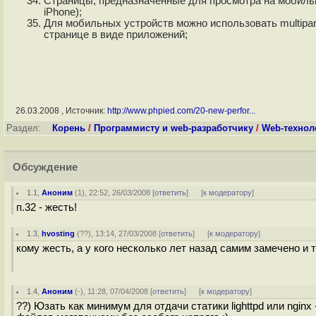
Страницы, предназначенные для просмотра на мобильн
iPhone);
Для мобильных устройств можно использовать multipart
странице в виде приложений;
26.03.2008 , Источник:
http://www.phpied.com/20-new-perfor...
Раздел:
Корень
/
Программисту и web-разработчику
/
Web-технол
Обсуждение
1.1
,
Аноним
(
1
), 22:52, 26/03/2008 [
ответить
]
[
к модератору
]
п.32 - жесть!
1.3
,
hvosting
(
??
), 13:14, 27/03/2008 [
ответить
]
[
к модератору
]
кому жесть, а у кого несколько лет назад самим замечено и 
1.4
,
Аноним
(
-
), 11:28, 07/04/2008 [
ответить
]
[
к модератору
]
??) Юзать как минимум для отдачи статики lighttpd или ngin