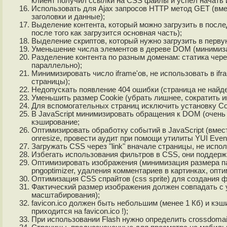
клиент получил ссылки на CSS файлы и успел начать и
Использовать для Ajax запросов HTTP метод GET (вмещ
заголовки и данные);
Выделение контента, который можно загрузить в послед
после того как загрузится основная часть);
Выделение скриптов, который нужно загрузить в перву
Уменьшение числа элементов в дереве DOM (минимиза
Разделение контента по разным доменам: статика чере
параллельно);
Минимизировать число iframe'ов, не использовать в ifr
страницы);
Недопускать появление 404 ошибки (страница не найде
Уменьшить размер Cookie (убрать лишнее, сократить и
Для вспомогательных страниц исключить установку Cook
В JavaScript минимизировать обращения к DOM (очен
кэширование;
Оптимизировать обработку событий в JavaScript (вмес
onresize, провести аудит при помощи утилиты YUI Event
Загружать CSS через "link" вначале страницы, не испол
Избегать использования фильтров в CSS, они поддерж
Оптимизировать изображения (минимизация размера пал
pngoptimizer, удаления комментариев в картинках, опти
Оптимизация CSS спрайтов (css sprite) для создания 
Фактический размер изображения должен совпадать с ук
масштабирования);
favicon.ico должен быть небольшим (менее 1 Кб) и кэ
приходится на favicon.ico !);
При использовании Flash нужно определить crossdomai