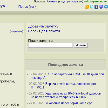
Профиль:
Аноним
(
вход
|
регистрация
)
неRU
opennet.me
РУМ
Поиск
(
теги
)
Добавить заметку
Версия для печати
[
исправить
]
Поиск заметки:
Последние заметки
вера, в
-
19.04.2026
PKI с аппаратным TRNG за 10 дней при
помощи AI
 пробелы,
-
09.03.2026
Борьба с web-ботами через запрет
HTTP/1.1
-
27.02.2026
Удаление всех IPv6 link-local адресов
на всех сетевых интерфейсах в Linux
-
27.01.2026
Ускорение пересборки llama.cpp
 того чтобы