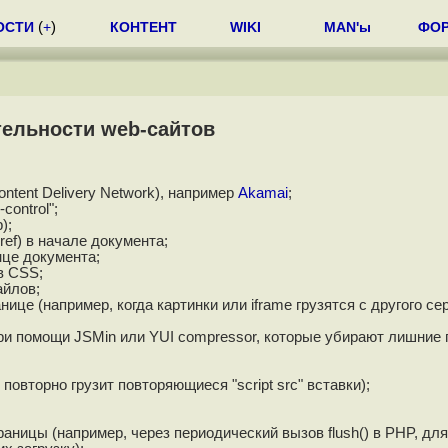
ОСТИ
(
+
)
КОНТЕНТ
WIKI
MAN'ы
ФО
ельности web-сайтов
ntent Delivery Network), например
Akamai
;
control";
);
ef) в начале документа;
нце документа;
в CSS;
айлов;
це (например, когда картинки или iframe грузятся с другого сер
при помощи JSMin или YUI compressor, которые убирают лишние
повторно грузит повторяющиеся "script src" вставки);
ницы (например, через периодический вызов flush() в PHP, для