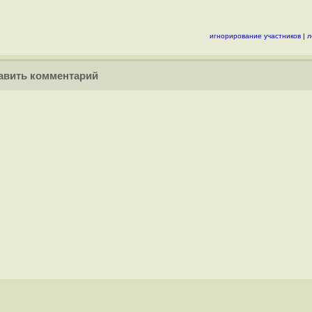
игнорирование участников
|
л
вить комментарий