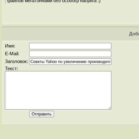
файлов мегатоннами без особогр напряга :)
Доба
Имя:
E-Mail:
Заголовок:
Текст: