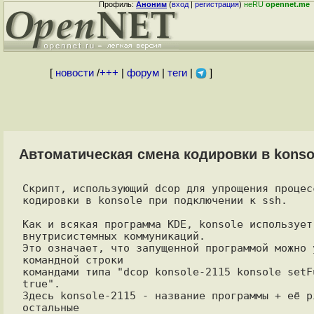
Профиль:
Аноним
(
вход
|
регистрация
)
неRU
opennet.me
[
новости
/
+++
|
форум
|
теги
|
]
Автоматическая смена кодировки в konso
Скрипт, использующий dcop для упрощения процесс
кодировки в konsole при подключении к ssh.

Как и всякая программа KDE, konsole использует 
внутрисистемных коммуникаций. 

Это означает, что запущенной программой можно у
командной строки 

командами типа "dcop konsole-2115 konsole setFu
true". 

Здесь konsole-2115 - название программы + её pi
остальные 
