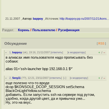
21.11.2007 ,
Автор:
bappoy
, Источник:
http://bappoy.pp.ru/2007/11/21/kons...
Раздел:
Корень
/
Пользователю
/
Русификация
Обсуждение
[
RSS
]
+
–
1
,
bappoy
(
ok
), 19:16, 21/11/2007 [
ответить
]
[
к модератору
]
/
в алиасах имя пользователя надо прописывать без
собаки:
alias 01='ssh-launcher bpp 192.168.0.1 $*'
+
–
2
,
Serg11
(
??
), 12:21, 23/11/2007 [
ответить
]
[
↓
] [
к модератору
]
/
еще полезно что-то вроде
dcop $KONSOLE_DCOP_SESSION setSchema
BlackOnLightYellow.schema
добавить. Если запустить ssh на сервере под рутом,
удобно, когда другой цвет, да и привычка уже...
Ну, это на вкус.