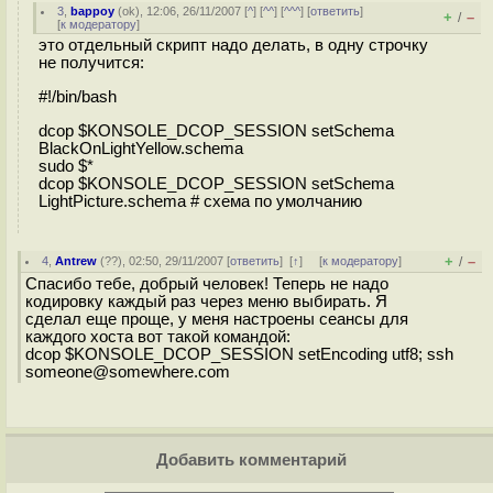
3
,
bappoy
(
ok
), 12:06, 26/11/2007 [
^
] [
^^
] [
^^^
] [
ответить
]
+
–
/
[
к модератору
]
это отдельный скрипт надо делать, в одну строчку
не получится:
#!/bin/bash
dcop $KONSOLE_DCOP_SESSION setSchema
BlackOnLightYellow.schema
sudo $*
dcop $KONSOLE_DCOP_SESSION setSchema
LightPicture.schema # схема по умолчанию
+
–
4
,
Antrew
(
??
), 02:50, 29/11/2007 [
ответить
]
[
↑
] [
к модератору
]
/
Спасибо тебе, добрый человек! Теперь не надо
кодировку каждый раз через меню выбирать. Я
сделал еще проще, у меня настроены сеансы для
каждого хоста вот такой командой:
dcop $KONSOLE_DCOP_SESSION setEncoding utf8; ssh
someone@somewhere.com
Добавить комментарий