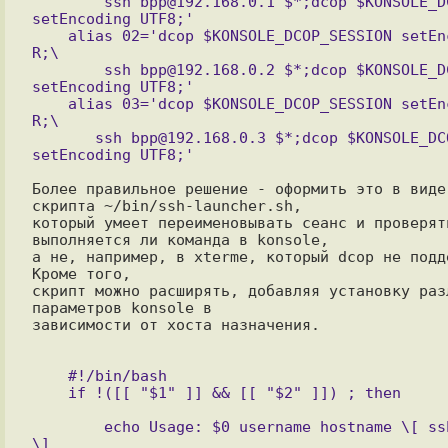
        ssh bpp@192.168.0.1 $*;dcop $KONSOLE_DCOP_SESSION 
setEncoding UTF8;'

    alias 02='dcop $KONSOLE_DCOP_SESSION setEncoding KOI8-
R;\

        ssh bpp@192.168.0.2 $*;dcop $KONSOLE_DCOP_SESSION 
setEncoding UTF8;'

    alias 03='dcop $KONSOLE_DCOP_SESSION setEncoding KOI8-
R;\

       ssh bpp@192.168.0.3 $*;dcop $KONSOLE_DCOP_SESSION 
Более правильное решение - оформить это в виде 
скрипта ~/bin/ssh-launcher.sh, 

который умеет переименовывать сеанс и проверять
выполняется ли команда в konsole, 

а не, например, в xterme, который dcop не подде
Кроме того,

скрипт можно расширять, добавляя установку разл
параметров konsole в

зависимости от хоста назначения.

    #!/bin/bash

        echo Usage: $0 username hostname \[ ssh parameters 
\]
