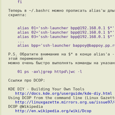
Теперь в ~/.bashrc можно прописать alias'ы длы 
скрипта:

    alias 01='ssh-launcher bpp@192.168.0.1 $*'

    alias 02='ssh-launcher bpp@192.168.0.1 $*'

    alias 03='ssh-launcher bpp@192.168.0.1 $*'

    ...

P.S. Обратите внимание на $* в конце alias'а - 
этой переменной 

можно очень быстро выполнять команды на указанн
Ссылки про DCOP:

http://docs.kde.org/userguide/kde-diy.html
http://linuxgazette.mirrors.org.ua/issue97/
http://en.wikipedia.org/wiki/Dcop