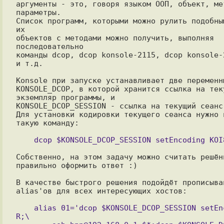
аргументы - это, говоря языком ООП, объект, мет
параметры. 

Список программ, которыми можно рулить подобным
их 

объектов с методами можно получить, выполняя 
последовательно 

команды dcop, dcop konsole-2115, dcop konsole-2
и т.д.

Konsole при запуске устанавливает две переменны
KONSOLE_DCOP, в которой хранится ссылка на теку
экземпляр программы, и 

KONSOLE_DCOP_SESSION - ссылка на текущий сеанс.
Для установки кодировки текущего сеанса нужно и
такую команду:

Собственно, на этом задачу можно считать решённ
правильно оформить ответ :)

В качестве быстрого решения подойдёт прописыван
alias'ов для всех интересующих хостов:

    alias 01='dcop $KONSOLE_DCOP_SESSION setEncoding KOI8-
R;\
