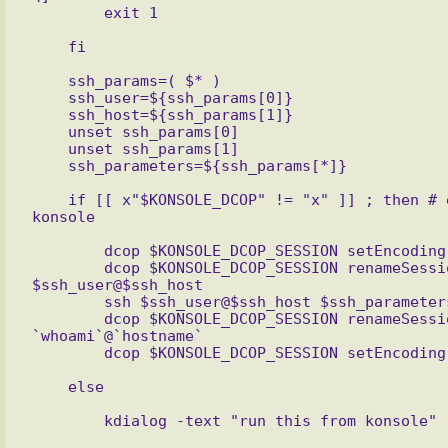
    ssh_params=( $* )

    ssh_user=${ssh_params[0]}

    ssh_host=${ssh_params[1]}

    unset ssh_params[0]

    unset ssh_params[1]

    if [[ x"$KONSOLE_DCOP" != "x" ]] ; then # если мы в 
        dcop $KONSOLE_DCOP_SESSION setEncoding KOI8-R

        dcop $KONSOLE_DCOP_SESSION renameSession 
$ssh_user@$ssh_host

        ssh $ssh_user@$ssh_host $ssh_parameters

        dcop $KONSOLE_DCOP_SESSION renameSession 
`whoami`@`hostname`
