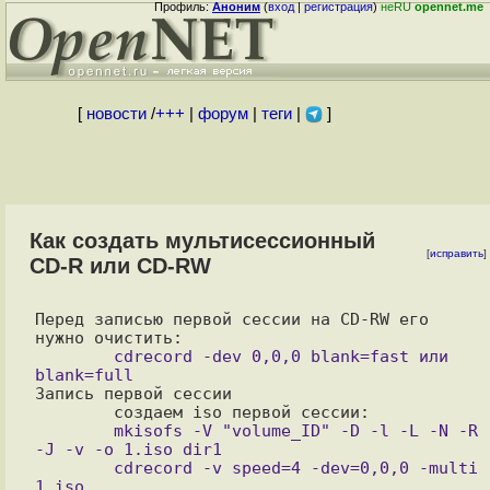
Профиль:
Аноним
(
вход
|
регистрация
)
неRU
opennet.me
[
новости
/
+++
|
форум
|
теги
|
]
Как создать мультисессионный
[
исправить
]
CD-R или CD-RW
Перед записью первой сессии на CD-RW его 
	cdrecord -dev 0,0,0 blank=fast или 
Запись первой сессии 

	mkisofs -V "volume_ID" -D -l -L -N -R 
-J -v -o 1.iso dir1

	cdrecord -v speed=4 -dev=0,0,0 -multi 