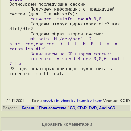
Записываем последующие сессии:

	Получаем информацию о предыдущей 
	Создаем вторую директорию dir2 как 
dir1/dir2.

	mkisofs -M /dev/scd1 -C 
start_rec,end_rec -D -l -L -N -R -J -v -o 
cdrom.iso dir1

        Записываем на CD вторую сессию:

	cdrecord -v speed=4 dev=0,0,0 -multi 
PS. для некоторых приводов нужно писать 
24.11.2001
Ключи:
speed
,
info
,
cdrom
,
iso_image
,
iso_image
/ Лицензия: CC-BY
Раздел:
Корень
/
Пользователю
/
CD, CD-R, DVD, AudioCD
Добавить комментарий