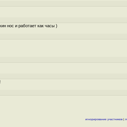
кин нос и работает как часы )
!
игнорирование участников
|
л