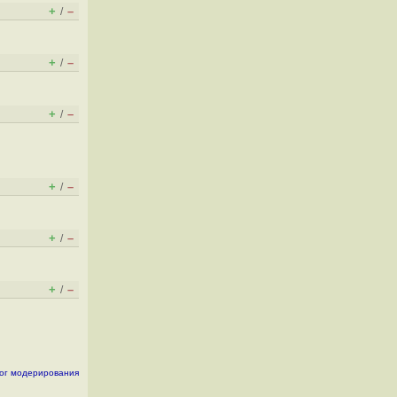
+
–
/
+
–
/
+
–
/
+
–
/
+
–
/
+
–
/
ог модерирования