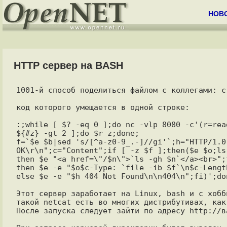
НОВ
HTTP сервер на BASH
1001-й способ поделиться файлом с коллегами: с
код которого умещается в одной строке:

:;while [ $? -eq 0 ];do nc -vlp 8080 -c'(r=rea
${#z} -gt 2 ];do $r z;done;

f=`$e $b|sed 's/[^a-z0-9_.-]//gi'`;h="HTTP/1.0"
OK\r\n";c="Content";if [ -z $f ];then($e $o;ls
then $e "<a href=\"/$n\">`ls -gh $n`</a><br>";
then $e -e "$o$c-Type: `file -ib $f`\n$c-Lengt
else $e -e "$h 404 Not Found\n\n404\n";fi)';don
Этот сервер заработает на Linux, bash и с хобб
такой netcat есть во многих дистрибутивах, как
После запуска следует зайти по адресу http://ва