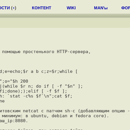
ОСТИ
(
+
)
КОНТЕНТ
WIKI
MAN'ы
ФО
 помощью простенького HTTP-сервера, 

d;e=echo;$r a b c;z=$r;while [

;o="$h 200

|(while $r n; do if [ -f "$n" ];

fi;done););elif [ -f $f ];

h: `stat -c%s $f`\n";cat $f;

e

итовским netcat с патчем sh-c (добавляющим опцию -c
 минимум: в ubuntu, debian и fedora core). 

ш_ip:8080. 
