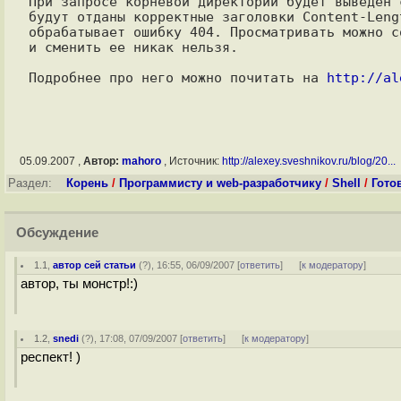
При запросе корневой директории будет выведен 
будут отданы корректные заголовки Content-Leng
обрабатывает ошибку 404. Просматривать можно с
и сменить ее никак нельзя.

Подробнее про него можно почитать на 
http://al
05.09.2007 ,
Автор:
mahoro
, Источник:
http://alexey.sveshnikov.ru/blog/20...
Раздел:
Корень
/
Программисту и web-разработчику
/
Shell
/
Гото
Обсуждение
1.1
,
автор сей статьи
(
?
), 16:55, 06/09/2007 [
ответить
]
[
к модератору
]
автор, ты монстр!:)
1.2
,
snedi
(
?
), 17:08, 07/09/2007 [
ответить
]
[
к модератору
]
респект! )