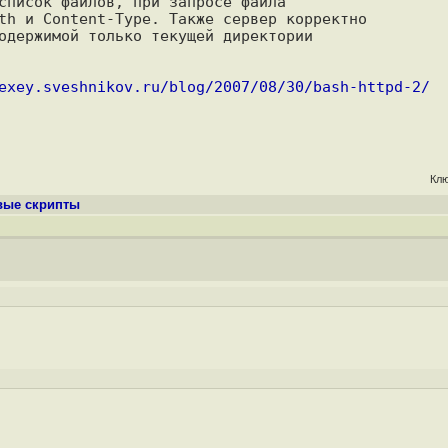
список файлов, при запросе файла 

th и Content-Type. Также сервер корректно 

одержимой только текущей директории 

exey.sveshnikov.ru/blog/2007/08/30/bash-httpd-2/
Кл
вые скрипты