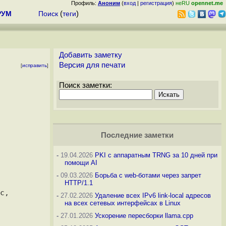
Профиль:
Аноним
(
вход
|
регистрация
)
неRU
opennet.me
РУМ
Поиск
(
теги
)
Добавить заметку
Версия для печати
[
исправить
]
Поиск заметки:
Последние заметки
-
19.04.2026
PKI с аппаратным TRNG за 10 дней при
помощи AI
-
09.03.2026
Борьба с web-ботами через запрет
HTTP/1.1
, 

-
27.02.2026
Удаление всех IPv6 link-local адресов
на всех сетевых интерфейсах в Linux
-
27.01.2026
Ускорение пересборки llama.cpp