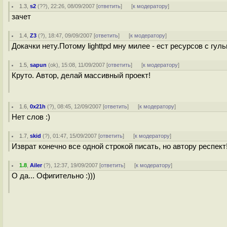
1.3
,
s2
(
??
), 22:26, 08/09/2007 [
ответить
]
[
к модератору
]
зачет
1.4
,
Z3
(
?
), 18:47, 09/09/2007 [
ответить
]
[
к модератору
]
Докачки нету.Потому lighttpd мну милее - ест ресурсов с гуль
1.5
,
sapun
(
ok
), 15:08, 11/09/2007 [
ответить
]
[
к модератору
]
Круто. Автор, делай массивный проект!
1.6
,
0x21h
(
?
), 08:45, 12/09/2007 [
ответить
]
[
к модератору
]
Нет слов :)
1.7
,
skid
(
?
), 01:47, 15/09/2007 [
ответить
]
[
к модератору
]
Изврат конечно все одной строкой писать, но автору респект
1.8
,
Ailer
(
?
), 12:37, 19/09/2007 [
ответить
]
[
к модератору
]
О да... Офигительно :)))