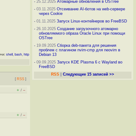
-
25.12.2025
Атомарные обновления в OSTree
-
03.11.2025
Отсеивание AI-ботов на web-сервере
через Cookie
-
01.11.2025
Запуск Linux-контейнеров во FreeBSD
-
26.10.2025
Создание загрузочного атомарно
обновляемого образа Oracle Linux при помощи
OSTree
-
19.09.2025
Сборка deb-пакета для решения
проблем с плагином nvim-cmp для neovim в
Debian 13
ючи:
shell
,
bash
,
http
-
09.09.2025
Запуск KDE Plasma 6 с Wayland во
FreeBSD
RSS
|
Следующие 15 записей >>
[
RSS
]
+
–
/
+
–
/