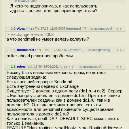
[
к модератору
]
Я чего-то недопонимаю, а как использовать
адреса в access для проверки получателя?
+
–
1.5
,
ALex_hha
(
??
), 17:17, 11/06/2007 [
ответить
]
[
↑
] [
к модератору
]
/
> Exchange Server 2003
а что sendmail не умеет делать колауты?
+
–
1.6
,
funkblaster
(
??
), 21:40, 17/06/2007 [
ответить
]
[
к модератору
]
/
milter-ahead решит все проблемы.
+
–
1.8
,
tohes
(
ok
), 17:46, 16/03/2011 [
ответить
]
[
к модератору
]
/
Рискну быть названым некропостером, но встала
следующая задача:
Есть внешний сервер с Sendmail
Есть внутренний сервер с Exchange
Существует 2 домена в одном лесу (dc1.ru и dc2). Сервер
с Exchange установлен в домене dc1.ru. При этом ящики
пользователей созданы как в домене dc1.ru, так и в
домене dc2. Отсюда возникает вопрос: есть ли
возможность для Sendmail проверить существование
пользователя в домене dc2.ru?
Как я понимаю, confLDAP_DEFAULT_SPEC может иметь
только 1 значение.
FEATURE('ldap_routing', <mailHost>, <mailRoutingAddress>,