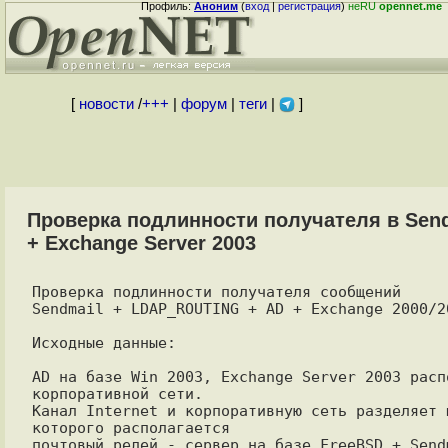
Профиль:
Аноним
(
вход
|
регистрация
)
неRU
opennet.me
[
новости
/
+++
|
форум
|
теги
|
]
Проверка подлинности получателя в Sen
+ Exchange Server 2003
Проверка подлинности получателя сообщений

Sendmail + LDAP_ROUTING + AD + Exchange 2000/20
Исходные данные:

AD на базе Win 2003, Exchange Server 2003 распо
корпоративной сети. 

Канал Internet и корпоративную сеть разделяет ш
которого располагается 

почтовый релей - сервер на базе FreeBSD + Sendm