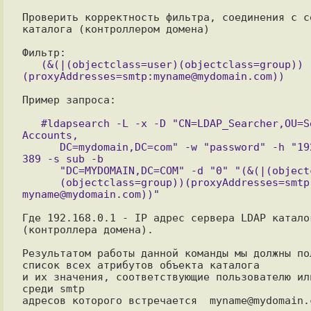
Проверить корректность фильтра, соединения с се
каталога (контроллером домена)

   (&(|(objectclass=user)(objectclass=group))
Пример запроса:

   #ldapsearch -L -x -D "CN=LDAP_Searcher,OU=Service 
Accounts,

      DC=mydomain,DC=com" -w "password" -h "192.168.0.1" -p 
389 -s sub -b 

      "DC=MYDOMAIN,DC=COM" -d "0" "(&(|(objectclass=user)

      (objectclass=group))(proxyAddresses=smtp: 
Где 192.168.0.1 - IP адрес сервера LDAP каталог
(контроллера домена).

Результатом работы данной команды мы должны пол
список всех атрибутов объекта каталога 

и их значения, соответствующие пользователю или
среди smtp 

адресов которого встречается  myname@mydomain.c