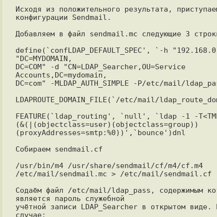
Исходя из положительного результата, приступаем
конфигурации Sendmail.

Добавляем в файл sendmail.mc следующие 3 строки
define(`confLDAP_DEFAULT_SPEC', `-h "192.168.0.
"DC=MYDOMAIN,

DC=COM" -d "CN=LDAP_Searcher,OU=Service 
Accounts,DC=mydomain,

DC=com" -MLDAP_AUTH_SIMPLE -P/etc/mail/ldap_pas
LDAPROUTE_DOMAIN_FILE(`/etc/mail/ldap_route_dom
FEATURE(`ldap_routing', `null', `ldap -1 -T<TMP
(&(|(objectclass=user)(objectclass=group))
(proxyAddresses=smtp:%0))',`bounce')dnl

Собираем sendmail.cf

/usr/bin/m4 /usr/share/sendmail/cf/m4/cf.m4 
/etc/mail/sendmail.mc > /etc/mail/sendmail.cf

Содаём файл /etc/mail/ldap_pass, содержимым кот
является пароль служебной 

учётной записи LDAP_Searcher в открытом виде. В
случае:
