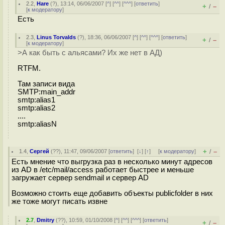
2.2
,
Hare
(
?
), 13:14, 06/06/2007 [
^
] [
^^
] [
^^^
] [
ответить
]
+
–
/
[
к модератору
]
Есть
2.3
,
Linus Torvalds
(
?
), 18:36, 06/06/2007 [
^
] [
^^
] [
^^^
] [
ответить
]
+
–
/
[
к модератору
]
>А как быть с альясами? Их же нет в АД)
RTFM.
Там записи вида
SMTP:main_addr
smtp:alias1
smtp:alias2
....
smtp:aliasN
+
–
1.4
,
Сергей
(
??
), 11:47, 09/06/2007 [
ответить
]
[
↓
] [
↑
] [
к модератору
]
/
Есть мнение что выгрузка раз в несколько минут адресов
из AD в /etc/mail/access работает быстрее и меньше
загружает сервер sendmail и сервер AD
Возможно стоить еще добавить объекты publicfolder в них
же тоже могут писать извне
2.7
,
Dmitry
(
??
), 10:59, 01/10/2008 [
^
] [
^^
] [
^^^
] [
ответить
]
+
–
/