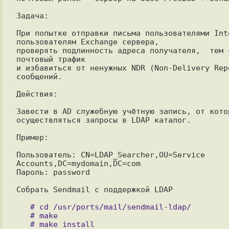
Задача:

При попытке отправки письма пользователями Inte
пользователям Exchange сервера, 

проверять подлинность адреса получателя,  тем с
почтовый трафик 

и избавиться от ненужных NDR (Non-Delivery Repo
сообщений.

Действия:

Завести в AD служебную учётную запись, от котор
осуществляться запросы в LDAP каталог.

Пример:

Пользователь: CN=LDAP_Searcher,OU=Service 
Accounts,DC=mydomain,DC=com

Пароль: password

Собрать Sendmail с поддержкой LDAP

   # cd /usr/ports/mail/sendmail-ldap/

   # make
