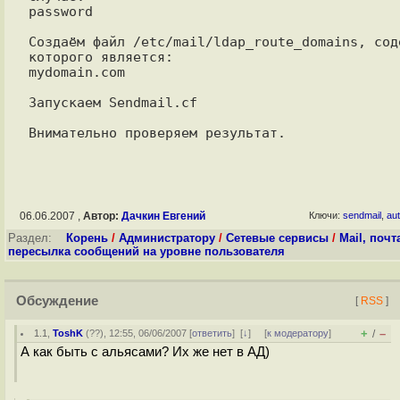
password

Создаём файл /etc/mail/ldap_route_domains, соде
которого является:

mydomain.com

Запускаем Sendmail.cf

06.06.2007 ,
Автор:
Дачкин Евгений
Ключи:
sendmail
,
au
Раздел:
Корень
/
Администратору
/
Сетевые сервисы
/
Mail, почт
пересылка сообщений на уровне пользователя
Обсуждение
[
RSS
]
+
–
1.1
,
ToshK
(
??
), 12:55, 06/06/2007 [
ответить
]
[
↓
] [
к модератору
]
/
А как быть с альясами? Их же нет в АД)