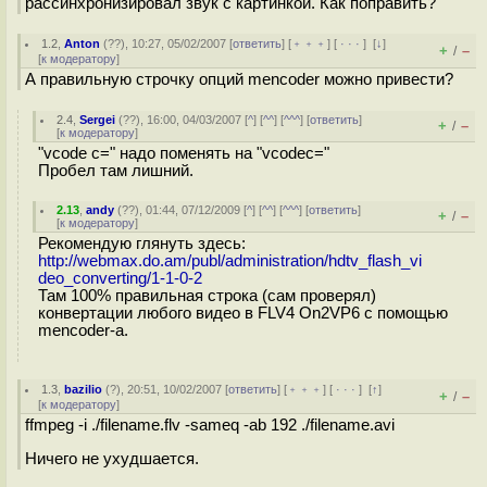
рассинхронизировал звук с картинкой. Как поправить?
1.2
,
Anton
(
??
), 10:27, 05/02/2007 [
ответить
] [
﹢﹢﹢
] [
· · ·
]
[
↓
]
+
–
/
[
к модератору
]
А правильную строчку опций mencoder можно привести?
2.4
,
Sergei
(
??
), 16:00, 04/03/2007 [
^
] [
^^
] [
^^^
] [
ответить
]
+
–
/
[
к модератору
]
"vcode c=" надо поменять на "vcodec="
Пробел там лишний.
2.13
,
andy
(
??
), 01:44, 07/12/2009 [
^
] [
^^
] [
^^^
] [
ответить
]
+
–
/
[
к модератору
]
Рекомендую глянуть здесь:
http://webmax.do.am/publ/administration/hdtv_flash_vi
deo_converting/1-1-0-2
Там 100% правильная строка (сам проверял)
конвертации любого видео в FLV4 On2VP6 с помощью
mencoder-а.
1.3
,
bazilio
(
?
), 20:51, 10/02/2007 [
ответить
] [
﹢﹢﹢
] [
· · ·
]
[
↑
]
+
–
/
[
к модератору
]
ffmpeg -i ./filename.flv -sameq -ab 192 ./filename.avi
Ничего не ухудшается.