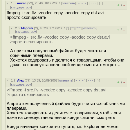
1.5
,
никто
(
??
), 23:40, 16/06/2007 [
ответить
] [
﹢﹢﹢
] [
· · ·
]
[
↓
]
+
–
/
[
к модератору
]
ffmpeg -i src.flv -vcodec copy -acodec copy dst.avi
просто скопировать
2.6
,
Mapcuk
(
?
), 10:28, 17/08/2007 [
^
] [
^^
] [
^^^
] [
ответить
]
+
–
/
[
к модератору
]
>ffmpeg -i src.flv -vcodec copy -acodec copy dst.avi
>просто скопировать
А при этом полученный файлик будет читаться
обычными плеерами.
Хочется кодировать и делится с товарищами, чтобы они
даже на свежеустановленной винде смогли смотреть.
1.7
,
Alex
(
??
), 13:39, 10/09/2007 [
ответить
] [
﹢﹢﹢
] [
· · ·
]
[
↑
]
+
–
/
[
к модератору
]
>ffmpeg -i src.flv -vcodec copy -acodec copy dst.avi
>просто скопировать
А при этом полученный файлик будет читаться обычными
плеерами.
Хочется кодировать и делится с товарищами, чтобы они
даже на свежеустановленной винде смогли смотреть
Винда начинает конкретно тупить, т.к. Explorer не может