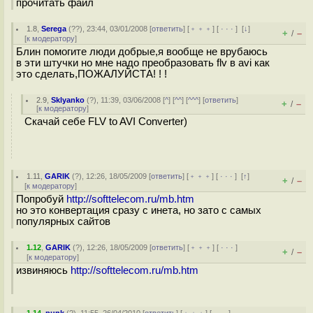
прочитать файл
1.8
,
Serega
(
??
), 23:44, 03/01/2008 [
ответить
] [
﹢﹢﹢
] [
· · ·
]
[
↓
]
+
–
/
[
к модератору
]
Блин помогите люди добрые,я вообще не врубаюсь
в эти штучки но мне надо преобразовать flv в avi как
это сделать,ПОЖАЛУЙСТА! ! !
2.9
,
Sklyanko
(
?
), 11:39, 03/06/2008 [
^
] [
^^
] [
^^^
] [
ответить
]
+
–
/
[
к модератору
]
Скачай себе FLV to AVI Converter)
1.11
,
GARIK
(
?
), 12:26, 18/05/2009 [
ответить
] [
﹢﹢﹢
] [
· · ·
]
[
↑
]
+
–
/
[
к модератору
]
Попробуй
http://softtelecom.ru/mb.htm
но это конвертация сразу с инета, но зато с самых
популярных сайтов
1.12
,
GARIK
(
?
), 12:26, 18/05/2009 [
ответить
] [
﹢﹢﹢
] [
· · ·
]
+
–
/
[
к модератору
]
извиняюсь
http://softtelecom.ru/mb.htm