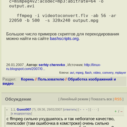
c=msmpeg4v2:acodec=mp3:abitrate=64 -o 
output.avi

   ffmpeg -i videotoconvert.flv -ab 56 -ar 
22050 -b 500  -s 320x240 output.mpg

Большое число примеров скриптов для перекодирования
можно найти на сайте
bashscripts.org
.
26.01.2007 ,
Автор:
serhiy cherevko
, Источник:
http://linux-
ru.blogspot.com/2007/0...
Ключи:
avi
,
mpeg
,
flash
,
video
,
convery
,
mplayer
Раздел:
Корень
/
Пользователю
/
Обработка изображений и
видео
Обсуждение
[
Линейный режим
|
Показать все
|
RSS
]
1.1
,
Guest007
(
?
), 09:36, 29/01/2007 [
ответить
] [
﹢﹢﹢
] [
· · ·
]
+
–
/
[
к модератору
]
c ffmpeg сильно ухудшилось и так небогатое качество,
mencoder (там ошибочка в комстроке) очень сильно