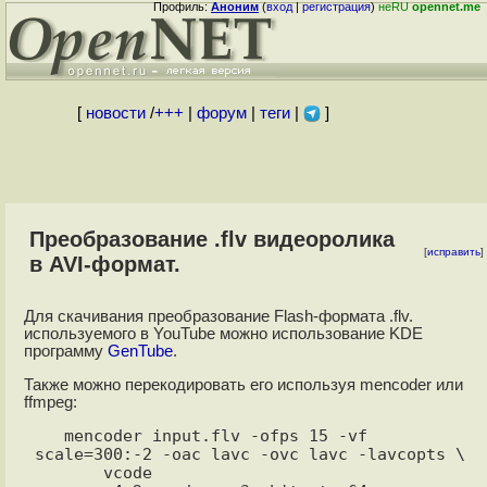
Профиль:
Аноним
(
вход
|
регистрация
)
неRU
opennet.me
[
новости
/
+++
|
форум
|
теги
|
]
Преобразование .flv видеоролика
[
исправить
]
в AVI-формат.
Для скачивания преобразование Flash-формата .flv.
используемого в YouTube можно использование KDE
программу
GenTube
.
Также можно перекодировать его используя mencoder или
ffmpeg:
   mencoder input.flv -ofps 15 -vf 
scale=300:-2 -oac lavc -ovc lavc -lavcopts \

       vcode 