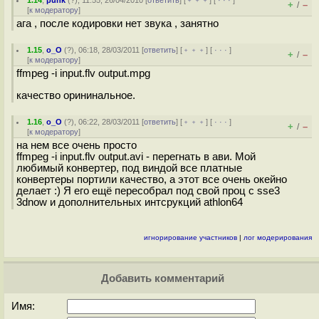
1.14
,
punk
(
?
), 11:55, 26/04/2010 [
ответить
] [
﹢﹢﹢
] [
· · ·
]
+
–
/
[
к модератору
]
ага , после кодировки нет звука , занятно
1.15
,
o_O
(
?
), 06:18, 28/03/2011 [
ответить
] [
﹢﹢﹢
] [
· · ·
]
+
–
/
[
к модератору
]
ffmpeg -i input.flv output.mpg
качество орининальное.
1.16
,
o_O
(
?
), 06:22, 28/03/2011 [
ответить
] [
﹢﹢﹢
] [
· · ·
]
+
–
/
[
к модератору
]
на нем все очень просто
ffmpeg -i input.flv output.avi - перегнать в ави. Мой
любимый конвертер, под виндой все платные
конвертеры портили качество, а этот все очень окейно
делает :) Я его ещё пересобрал под свой проц с sse3
3dnow и дополнительных интсрукций athlon64
игнорирование участников
|
лог модерирования
Добавить комментарий
Имя: