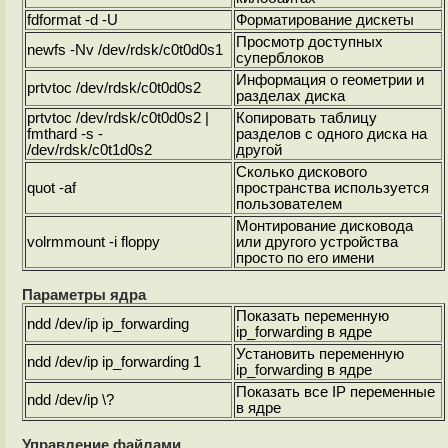
fdformat -d -U
Форматирование дискеты
Просмотр доступных
newfs -Nv /dev/rdsk/c0t0d0s1
суперблоков
Информация о геометрии и
prtvtoc /dev/rdsk/c0t0d0s2
разделах диска
prtvtoc /dev/rdsk/c0t0d0s2 |
Копировать таблицу
fmthard -s -
разделов с одного диска на
/dev/rdsk/c0t1d0s2
другой
Сколько дискового
quot -af
пространства используется
пользователем
Монтирование дисковода
volrmmount -i floppy
или другого устройства
просто по его имени
Параметры ядра
Показать переменную
ndd /dev/ip ip_forwarding
ip_forwarding в ядре
Установить переменную
ndd /dev/ip ip_forwarding 1
ip_forwarding в ядре
Показать все IP переменные
ndd /dev/ip \?
в ядре
Управление файлами