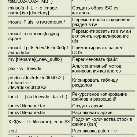
total/1024/1024 "MB" }'
mkisofs -l -L -r -o [image-
Создать образ ISO из
name].iso [directory]
каталога
Перемонтировать корневой
mount -F ufs -o rw,remount /
раздел в rw
Перемонтировать ro в rw aи
mount -o remount,logging
включить журналирование
/spare
ufs
mount -f pcfs /dev/dsk/c0d0p1
Примонтировать раздел
/export/dos
DOS
mv [filename]{,.new_suffix}
Переименовать файл
Альтернативный метод
pax -rw . /newdir
копирования каталогов
prtvtoc /dev/rdsk/c0t0d0s2 |
Клонировать таблицу
fmthard -s -
разделов
/dev/rdsk/c0t1d0s2
Рекурсивное копирование
tar cf - . | (cd /newdir ; tar xf -)
файлов и разрешенй
tar cvf filename.tar
Создать архив
tar xvf filename.tar
Распаковать архив
Подсчет количества строк в
X=$(wc -l < filename); echo $X
файле (ksh)
zcat
Распаковка patch_file