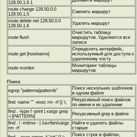
Добавить маршрут
128.50.1.6 1
route change 128.50.0.0
Сменить маршрут
128.50.1.5
route delete net 128.50.0.0
Удалить маршрут
128.50.1.6
Очистить таблицу
route flush
маршрутов. Удаляются все
записи
Определить интерфейс,
route get [hostname]
используемый для доступа к
удаленному хосту
Мониторинг таблицы
route monitor
маршрутов
Поиск
Поиск нескольких шаблонов
egrep "patterna|patternb"
в одном файле
Рекурсивный поиск файлов
find
-name "
" -exec rm -rf {} \;
по имени и их удаление
find . -type f -print | xargs grep
Рекурсивный grep в файле
-i [PATTERN]
find . ! -mtime -
| /usr/bin/xargs
Найти и удалить файлы
rm -rf
старше
Поиск строк в файлах,