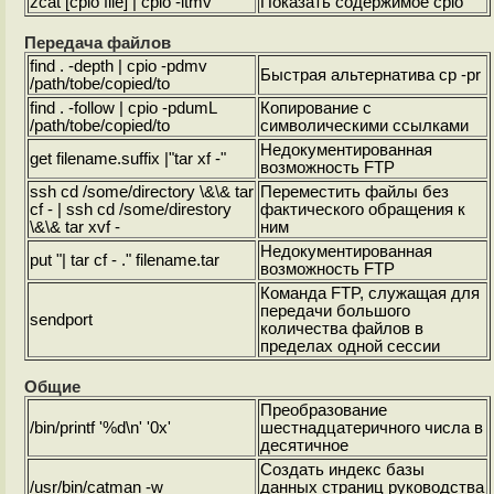
zcat [cpio file] | cpio -itmv
Показать содержимое cpio
Передача файлов
find . -depth | cpio -pdmv
Быстрая альтернатива cp -pr
/path/tobe/copied/to
find . -follow | cpio -pdumL
Копирование с
/path/tobe/copied/to
символическими ссылками
Недокументированная
get filename.suffix |"tar xf -"
возможность FTP
ssh cd /some/directory \&\& tar
Переместить файлы без
cf - | ssh cd /some/direstory
фактического обращения к
\&\& tar xvf -
ним
Недокументированная
put "| tar cf - ." filename.tar
возможность FTP
Команда FTP, служащая для
передачи большого
sendport
количества файлов в
пределах одной сессии
Общие
Преобразование
/bin/printf '%d\n' '0x
'
шестнадцатеричного числа в
десятичное
Создать индекс базы
/usr/bin/catman -w
данных страниц руководства