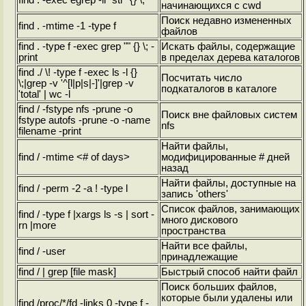
find . -exec egrep -li "str" {} \;
начинающихся с cwd
Поиск недавно измененных
find . -mtime -1 -type f
файлов
find . -type f -exec grep "
" {} \; -
Искать файлы, содержащие
print
в пределах дерева каталогов
find ./ \! -type f -exec ls -l {}
Посчитать число
\;|grep -v '^[l|p|s|-]'|grep -v
подкаталогов в каталоге
'total' | wc -l
find / -fstype nfs -prune -o
Поиск вне файловых систем
fstype autofs -prune -o -name
nfs
filename -print
Найти файлы,
find / -mtime <# of days>
модифицированные # дней
назад
Найти файлы, доступные на
find / -perm -2 -a ! -type l
запись 'others'
Список файлов, занимающих
find / -type f |xargs ls -s | sort -
много дискового
rn |more
пространства
Найти все файлы,
find / -user
принадлежащие
find / | grep [file mask]
Быстрый способ найти файл
Поиск больших файлов,
которые были удалены или
find /proc/*/fd -links 0 -type f -