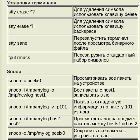
Установки терминала
Для удаления символа
stty erase ^?
использовать клавишу delete
Для удаления символа
stty erase ^H
использовать клавишу
backspace
Перезапустить терминал
stty sane
после просмотра бинарного
файла
Перезагрузить стандартный
tput rmacs
набор символов
Snoop
Просматривать все пакеты
snoop -d pcelx0
на устройстве
snoop -i /tmp/mylog -o
Все пакеты с host1
/tmp/newlog host1
записывать в лог
Показать отладочную
snoop -i /tmp/mylog -v -p101
информацию по пакету 101
из лога
snoop -i /tmp/mylog host1
Просмотреть лог на предмет
host2
пакетов между hosts1 и host2
Сохранить все пакеты с
snoop -o /tmp/mylog pcelx0
устройства в лог