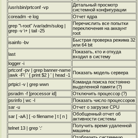
Детальный просмотр
/usr/sbin/prtconf -vp
системной конфигурации
coreadm -e log
Отчет ядра
Перечислить все попытки
grep "\-root" /var/adm/sulog |
переключения на аккаунт
grep -v \+ | tail -25
root
Быстрая проверка режима 32
isainfo -bv
или 64 bit
Показать, кто и откуда
last
входил в систему
logger -i
prtconf -pv | grep banner-name
Показать модель сервера
|awk -F\' ' { print $2 } ' | head -1
Команда поиска постоянно
prtpicl -v | grep wwn
выделенной памяти (?)
psradm -f [processor id]
Отключить процессор (?)
psrinfo | wc -l
Показать число процессоров
sar -u
Отчет о загрузке CPU
Обобщенный отчет об
sar [ -aA ] [ -o filename ] t [ n ]
активности системы
Получить время удаленной
telnet
13 | grep ':'
машины
Отобразить системную