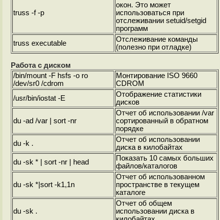
окон. Это может
truss -f -p
использоваться при
отслеживании setuid/setgid
программ
Отслеживание команды
truss executable
(полезно при отладке)
Работа с диском
/bin/mount -F hsfs -o ro
Монтирование ISO 9660
/dev/sr0 /cdrom
CDROM
Отображение статистики
/usr/bin/iostat -E
дисков
Отчет об использовании /var
du -ad /var | sort -nr
сортированный в обратном
порядке
Отчет об использовании
du -k .
диска в килобайтах
Показать 10 самых больших
du -sk * | sort -nr | head
файлов/каталогов
Отчет об использованном
du -sk *|sort -k1,1n
пространстве в текущем
каталоге
Отчет об общем
du -sk .
использовании диска в
килобайтах