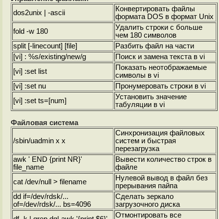
Конвертировать файлы
dos2unix | -ascii
формата DOS в формат Unix
Удалить строки с больше
fold -w 180
чем 180 символов
split [-linecount] [file]
Разбить файл на части
[vi] : %s/existing/new/g
Поиск и замена текста в vi
Показать неотображаемые
[vi] :set list
символы в vi
[vi] :set nu
Пронумеровать строки в vi
Установить значение
[vi] :set ts=[num]
табуляции в vi
Файловая система
Синхронизация файловых
/sbin/uadmin x x
систем и быстрая
перезагрузка
awk ' END {print NR}'
Вывести количество строк в
file_name
файле
Нулевой вывод в файл без
cat /dev/null > filename
прерывания пайпа
dd if=/dev/rdsk/...
Сделать зеркало
of=/dev/rdsk/... bs=4096
загрузочного диска
Отмонтировать все