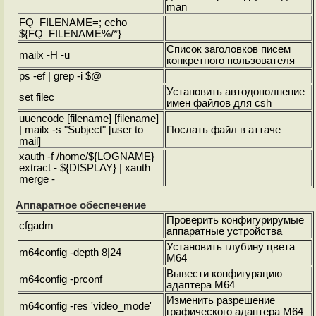
man
FQ_FILENAME=
; echo
${FQ_FILENAME%/*}
Список заголовков писем
mailx -H -u
конкретного пользователя
ps -ef | grep -i $@
Установить автодополнение
set filec
имен файлов для csh
uuencode [filename] [filename]
| mailx -s "Subject" [user to
Послать файл в аттаче
mail]
xauth -f /home/${LOGNAME}
extract - ${DISPLAY} | xauth
merge -
Аппаратное обеспечение
Проверить конфигурирумые
cfgadm
аппаратные устройства
Установить глубину цвета
m64config -depth 8|24
M64
Вывести конфигурацию
m64config -prconf
адаптера M64
Изменить разрешение
m64config -res 'video_mode'
графического адаптера M64