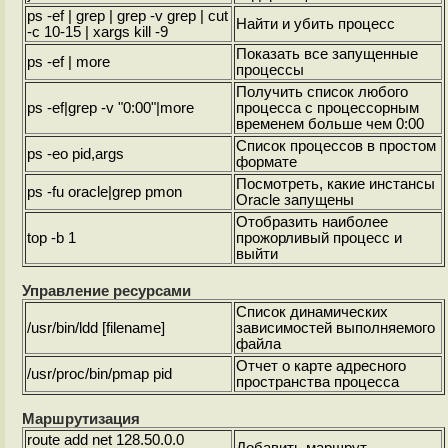
ps -ef | grep
| grep -v grep | cut
Найти и убить процесс
-c 10-15 | xargs kill -9
Показать все запущенные
ps -ef | more
процессы
Получить список любого
ps -ef|grep -v "0:00"|more
процесса с процессорным
временем больше чем 0:00
Список процессов в простом
ps -eo pid,args
формате
Посмотреть, какие инстансы
ps -fu oracle|grep pmon
Oracle запущены
Отобразить наиболее
top -b 1
прожорливый процесс и
выйти
Управление ресурсами
Список динамических
/usr/bin/ldd [filename]
зависимостей выполняемого
файла
Отчет о карте адресного
/usr/proc/bin/pmap pid
пространства процесса
Маршрутизация
route add net 128.50.0.0