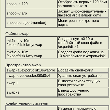
Отобразить первые 120 байт
snoop -s 120
заголовка пакета
Захват широковещательных
snoop -v arp
пакетов arp в вашей сети
Монитроинг конкретного
snoop port [port-number]
порта
Файлы swap
Создает пустой 10-и
mkfile -nv 10m
мегабайтный свап-файл в
/export/disk1/myswap
/export/disk1
mkfile -v 10m
Создает файл подкачки на
/export/disk1/myswap
10 мегабайтов в /export/disk1
Пространство swap
swap -a /export/disk1/swapfile
Добавить своп-файл
swap -d /dev/dsk/c0t0d0s4
Удалить свап-устройство
Вывести список текущих
swap -l
свап-устройств
Вывод доступного
swap -s
пространства
Конфигурация системы
Изменить переменную