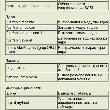
Обзор скорости
prtpicl -v | grep sync-speed
синхронизации SCSI
Ядро
/usr/sbin/modinfo
Информация о модулях ядра
/usr/sbin/modload
Загрузить модуль ядра
/usr/sbin/modunload -i
Выгрузить модуль ядра
Детальный вывод настройки
/usr/sbin/sysdef
ядра
nm -x /dev/ksyms | grep OBJ |
Настраиваемые параметры
more
ядра
Память
Доступный размер страницы
pagesize -a
для Solaris 9
Вывод размера памяти на
prtconf | grep Mem
локальной машине
Информация о сети
arp -a
Вывод arp таблицы
Удалить запись
arp -d myhost
определенного хоста из
таблицы