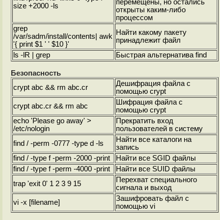
перемещены, но остались
size +2000 -ls
открыты каким-либо
процессом
grep
Найти какому пакету
/var/sadm/install/contents| awk
принадлежит файл
'{ print $1 ' ' $10 }'
ls -lR | grep
Быстрая альтернатива find
Безопасность
Дешифрация файла с
crypt
abc && rm abc.cr
помощью crypt
Шифрация файла с
crypt
abc.cr && rm abc
помощью crypt
echo 'Please go away' >
Прекратить вход
/etc/nologin
пользователей в систему
Найти все каталоги на
find / -perm -0777 -type d -ls
запись
find / -type f -perm -2000 -print
Найти все SGID файлы
find / -type f -perm -4000 -print
Найти все SUID файлы
Перехват специального
trap 'exit 0' 1 2 3 9 15
сигнала и выход
Зашифровать файл с
vi -x [filename]
помощью vi