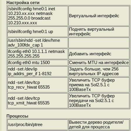
Настройка сети
/sbin/ifconfig hme0:1 inet
10.210.xx.xxx netmask
Виртуальный интерфейс
255.255.0.0 broadcast
10.210.xxx.xxx
Поднять виртуальный
/sbin/ifconfig hme0:1 up
интерфейс
/usr/sbin/ndd -set /dev/hme
adv_100fdx_cap 1
ifconfig eth0 10.1.1.1 netmask
Добавить интерфейс
255.255.255.255
ifconfig eth0 mtu 1500
Сменить MTU на интерфейсе
ndd -set /dev/ip
Задать больше, чем 256
ip_addrs_per_if 1-8192
виртуальных IP адресов
Увеличить TCP буфер
ndd -set /dev/tcp
приема на Sol2.5.1 с
tcp_recv_hiwat 65535
100BaseTx
Увеличить TCP буфер
ndd -set /dev/tcp
передачи на Sol2.5.1 с
tcp_xmit_hiwat 65535
100BaseTx
Процессы
Вывести дерево родителя/
/usr/proc/bin/ptree
детей для процесса