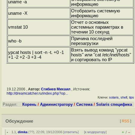
uname -a
информацию
Отобразить системную
uname -X
информацию
Отчет о основных
vmstat 10
системных параметрах в
течении 10 секунд
Причина последней
who -b
перезагрузки
Взять вывод команд "ypcat
ypcat hosts | sort -n -t. +0 -1
hosts" или "cat /etc/inet/hosts"
+1 -2 +2 -3 +3 -4
и сортировать по IP
19.12.2006 ,
Автор:
Сгибнев Михаил
, Источник:
http://dreamcatcher.ru/index.php?op...
Ключи:
solaris
,
shell
,
tips
Раздел:
Корень
/
Администратору
/
Система
/
Solaris специфика
Обсуждение
[
RSS
]
+
–
1.1
,
dimka
(
??
), 22:09, 19/12/2006 [
ответить
]
[
к модератору
]
/