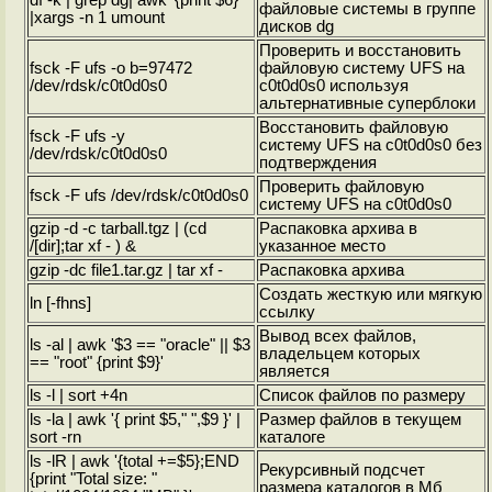
df -k | grep dg| awk '{print $6}'
файловые системы в группе
|xargs -n 1 umount
дисков dg
Проверить и восстановить
fsck -F ufs -o b=97472
файловую систему UFS на
/dev/rdsk/c0t0d0s0
c0t0d0s0 используя
альтернативные суперблоки
Восстановить файловую
fsck -F ufs -y
систему UFS на c0t0d0s0 без
/dev/rdsk/c0t0d0s0
подтверждения
Проверить файловую
fsck -F ufs /dev/rdsk/c0t0d0s0
систему UFS на c0t0d0s0
gzip -d -c tarball.tgz | (cd
Распаковка архива в
/[dir];tar xf - ) &
указанное место
gzip -dc file1.tar.gz | tar xf -
Распаковка архива
Создать жесткую или мягкую
ln [-fhns]
ссылку
Вывод всех файлов,
ls -al | awk '$3 == "oracle" || $3
владельцем которых
== "root" {print $9}'
является
ls -l | sort +4n
Список файлов по размеру
ls -la | awk '{ print $5," ",$9 }' |
Размер файлов в текущем
sort -rn
каталоге
ls -lR | awk '{total +=$5};END
Рекурсивный подсчет
{print "Total size: "
размера каталогов в Мб