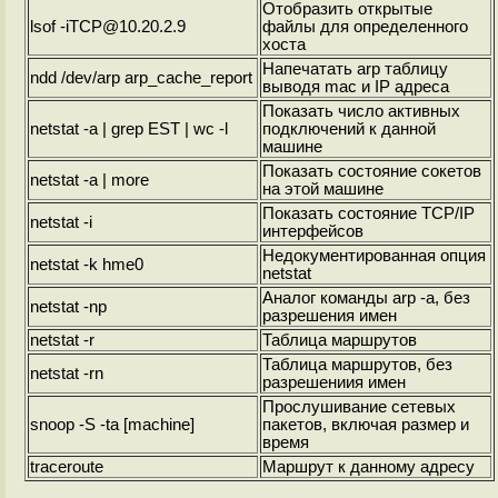
Отобразить открытые
lsof -iTCP@10.20.2.9
файлы для определенного
хоста
Напечатать arp таблицу
ndd /dev/arp arp_cache_report
выводя mac и IP адреса
Показать число активных
netstat -a | grep EST | wc -l
подключений к данной
машине
Показать состояние сокетов
netstat -a | more
на этой машине
Показать состояние TCP/IP
netstat -i
интерфейсов
Недокументированная опция
netstat -k hme0
netstat
Аналог команды arp -a, без
netstat -np
разрешения имен
netstat -r
Таблица маршрутов
Таблица маршрутов, без
netstat -rn
разрешениия имен
Прослушивание сетевых
snoop -S -ta [machine]
пакетов, включая размер и
время
traceroute
Маршрут к данному адресу