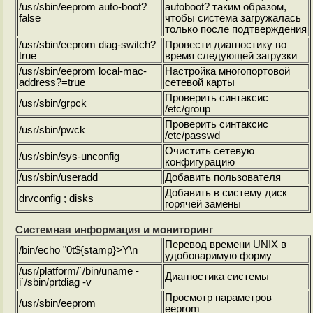
/usr/sbin/eeprom auto-boot?
autoboot? таким образом,
false
чтобы система загружалась
только после подтверждения
/usr/sbin/eeprom diag-switch?
Провести диагностику во
true
время следующей загрузки
/usr/sbin/eeprom local-mac-
Настройка многопортовой
address?=true
сетевой карты
Проверить синтаксис
/usr/sbin/grpck
/etc/group
Проверить синтаксис
/usr/sbin/pwck
/etc/passwd
Очистить сетевую
/usr/sbin/sys-unconfig
конфигурацию
/usr/sbin/useradd
Добавить пользователя
Добавить в систему диск
drvconfig ; disks
горячей замены
Системная информация и мониторинг
Перевод времени UNIX в
/bin/echo "0t${stamp}>Y\n
удобоваримую форму
/usr/platform/`/bin/uname -
Диагностика системы
i`/sbin/prtdiag -v
Просмотр параметров
/usr/sbin/eeprom
eeprom