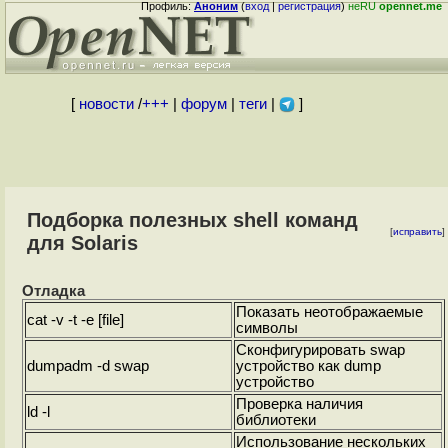
Профиль:
Аноним
(
вход
|
регистрация
)
неRU
opennet.me
[
новости
/
+++
|
форум
|
теги
|
]
Подборка полезных shell команд
[
исправить
]
для Solaris
Отладка
Показать неотображаемые
cat -v -t -e [file]
символы
Сконфигурировать swap
dumpadm -d swap
устройство как dump
устройство
Проверка наличия
ld -l
библиотеки
Использование нескольких