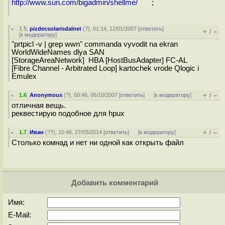
http://www.sun.com/bigadmin/shellme/
;
1.5
,
pizdecsolarisdalnet
(
?
), 01:14, 12/01/2007 [
ответить
]
+
–
/
[
к модератору
]
"prtpicl -v | grep wwn" commanda vyvodit na ekran
WorldWideNames dlya SAN
[StorageAreaNetwork] HBA [HostBusAdapter] FC-AL
[Fibre Channel - Arbitrated Loop] kartochek vrode Qlogic i
Emulex
+
–
1.6
,
Anonymous
(
?
), 00:46, 06/10/2007 [
ответить
]
[
к модератору
]
/
отличная вещь.
реквестирую подобное для hpux
+
–
1.7
,
Иван
(
??
), 10:46, 27/03/2014 [
ответить
]
[
к модератору
]
/
Столько комнад и нет ни одной как открыть файл
Добавить комментарий
Имя:
E-Mail: