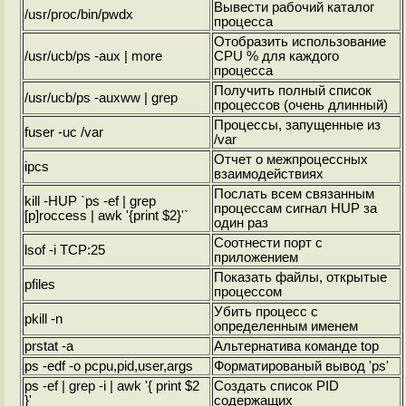
Вывести рабочий каталог
/usr/proc/bin/pwdx
процесса
Отобразить использование
/usr/ucb/ps -aux | more
CPU % для каждого
процесса
Получить полный список
/usr/ucb/ps -auxww | grep
процессов (очень длинный)
Процессы, запущенные из
fuser -uc /var
/var
Отчет о межпроцессных
ipcs
взаимодействиях
Послать всем связанным
kill -HUP `ps -ef | grep
процессам сигнал HUP за
[p]roccess | awk '{print $2}'`
один раз
Соотнести порт с
lsof -i TCP:25
приложением
Показать файлы, открытые
pfiles
процессом
Убить процесс с
pkill -n
определенным именем
prstat -a
Альтернатива команде top
ps -edf -o pcpu,pid,user,args
Форматированый вывод 'ps'
ps -ef | grep -i
| awk '{ print $2
Создать список PID
}'
содержащих