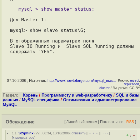
Для Master 1:

mysql> show slave status\G;

В отображенных параметрах поля 
Slave_IO_Running и  Slave_SQL_Running должны 
07.10.2006 , Источник:
http://www.howtoforge.com/mysql_mas...
Ключи:
mysql
,
replication
,
cluster
/ Лицензия: CC-BY
Раздел:
Корень
/
Программисту и web-разработчику
/
SQL и базы
данных
/
MySQL специфика
/
Оптимизация и администрирование
MySQL
Обсуждение
[
Линейный режим
|
Показать все
|
RSS
]
1.1
,
StSphinx
(
??
), 08:34, 10/10/2006 [
ответить
] [
﹢﹢﹢
] [
· · ·
]
+
–
/
[
к модератору
]