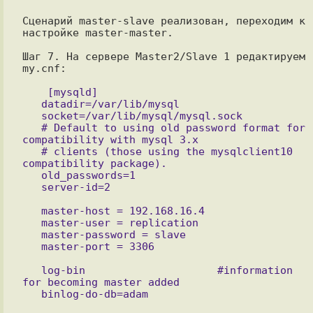
Сценарий master-slave реализован, переходим к 
настройке master-master.

Шаг 7. На сервере Master2/Slave 1 редактируем 
my.cnf:

    [mysqld]

   datadir=/var/lib/mysql

   socket=/var/lib/mysql/mysql.sock

   # Default to using old password format for 
compatibility with mysql 3.x

   # clients (those using the mysqlclient10 
compatibility package).

   old_passwords=1

   master-host = 192.168.16.4

   master-user = replication

   master-password = slave

   log-bin                     #information 
for becoming master added
