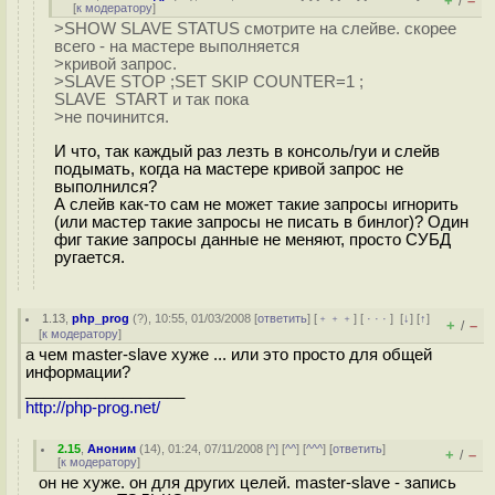
+
–
/
[
к модератору
]
>SHOW SLAVE STATUS смотрите на слейве. скорее
всего - на мастере выполняется
>кривой запрос.
>SLAVE STOP ;SET SKIP COUNTER=1 ;
SLAVE START и так пока
>не починится.
И что, так каждый раз лезть в консоль/гуи и слейв
подымать, когда на мастере кривой запрос не
выполнился?
А слейв как-то сам не может такие запросы игнорить
(или мастер такие запросы не писать в бинлог)? Один
фиг такие запросы данные не меняют, просто СУБД
ругается.
1.13
,
php_prog
(
?
), 10:55, 01/03/2008 [
ответить
] [
﹢﹢﹢
] [
· · ·
]
[
↓
] [
↑
]
+
–
/
[
к модератору
]
а чем master-slave хуже ... или это просто для общей
информации?
__________________
http://php-prog.net/
2.15
,
Аноним
(
14
), 01:24, 07/11/2008 [
^
] [
^^
] [
^^^
] [
ответить
]
+
–
/
[
к модератору
]
он не хуже. он для других целей. master-slave - запись