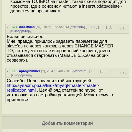
возможна ТОЛЬКО на master. такая схема подходит для
проектов, где в основном читают, а insert/update/delete -
делается по праздникам.
1.17
,
odd.mean
(
ok
), 15:35, 13/05/2013 [
ответить
] [
﹢﹢﹢
] [
· · ·
]
[
↑
]
+
–
/
[
к модератору
]
Большое спасибо!
Мне, правда, пришлось задавать параметры для
slave'ов не через конфиг, а через CHANGE MASTER
TO, потому что после исправлений конфига демон
отказывался стартовать (MariaDB 5.5.30 на обоих
серверах).
1.18
,
aprogrammer
(
?
), 20:47, 04/06/2015 [
ответить
] [
﹢﹢﹢
] [
· · ·
]
+
–
/
[
к модератору
]
Спасибо. Пользовался этой инструкцией -
http://sysadm.pp.ua/linux/mysql-master-master-
replication.html
. Целий ряд статтей по mysql, от
установки, до настройки репликаций. Может кому-то
пригодится
Добавить комментарий