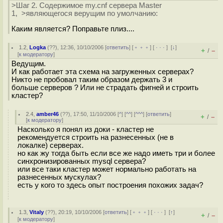
>Шаг 2. Содержимое my.cnf сервера Master
1, >являющегося верущим по умолчанию:
Каким является? Поправьте плиз....
1.2
,
Logka
(
??
), 12:36, 10/10/2006 [
ответить
] [
﹢﹢﹢
] [
· · ·
]
[
↓
]
+
–
/
[
к модератору
]
Ведущим.
И как работает эта схема на загруженных серверах?
Никто не пробовал таким образом держать 3 и
больше серверов ? Или не страдать фигней и строить
кластер?
2.4
,
amber46
(
??
), 17:50, 11/10/2006 [
^
] [
^^
] [
^^^
] [
ответить
]
+
–
/
[
к модератору
]
Насколько я понял из доки - кластер не
рекомендуется строить на разнесенных (не в
локалке) серверах.
но как жу тогда быть если все же надо иметь три и более
синхронизированных mysql сервера?
или все таки кластер может нормально работать на
разнесенных мускулах?
есть у кого то здесь опыт построения похожих задач?
1.3
,
Vitaly
(
??
), 20:19, 10/10/2006 [
ответить
] [
﹢﹢﹢
] [
· · ·
]
[
↑
]
+
–
/
[
к модератору
]