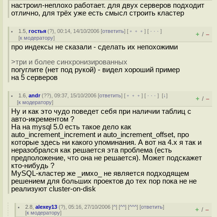
настроил-неплохо работает. для двух серверов подходит
отлично, для трёх уже есть смысл строить кластер
1.5
,
гостья
(
?
), 00:14, 14/10/2006 [
ответить
] [
﹢﹢﹢
] [
· · ·
]
+
–
/
[
к модератору
]
про индексы не сказали - сделать их непохожими
>три и более синхронизированных
погуглите (нет под рукой) - видел хороший пример
на 5 серверов
1.6
,
andr
(
??
), 09:37, 15/10/2006 [
ответить
] [
﹢﹢﹢
] [
· · ·
]
[
↓
]
+
–
/
[
к модератору
]
Ну и как это чудо поведет себя при наличии таблиц с
авто-икрементом ?
На на mysql 5.0 есть такое дело как
auto_increment_increment и auto_increment_offset, про
которые здесь ни какого упоминания. А вот на 4.x я так и
неразобрался как решается эта проблема (есть
предположение, что она не решается). Может подскажет
кто-нибудь ?
MySQL-кластер же _имхо_ не является подходящем
решением для больших проектов до тех пор пока не не
реализуют cluster-on-disk
2.8
,
alexey13
(
?
), 05:16, 27/10/2006 [
^
] [
^^
] [
^^^
] [
ответить
]
+
–
/
[
к модератору
]