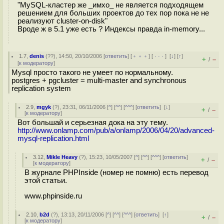
"MySQL-кластер же _имхо_ не является подходящем
решением для больших проектов до тех пор пока не не
реализуют cluster-on-disk"
Вроде ж в 5.1 уже есть ? Индексы правда in-memory...
1.7
,
denis
(
??
), 14:50, 20/10/2006 [
ответить
] [
﹢﹢﹢
] [
· · ·
]
[
↓
] [
↑
]
+
–
/
[
к модератору
]
Mysql просто такого не умеет по нормальному.
postgres + pgcluster = multi-master and synchronous
replication system
2.9
,
mgyk
(
?
), 23:31, 06/11/2006 [
^
] [
^^
] [
^^^
] [
ответить
]
[
↓
]
+
–
/
[
к модератору
]
Вот большай и серьезная дока на эту тему.
http://www.onlamp.com/pub/a/onlamp/2006/04/20/advanced-
mysql-replication.html
3.12
,
Mikle Heavy
(
?
), 15:23, 10/05/2007 [
^
] [
^^
] [
^^^
] [
ответить
]
+
–
/
[
к модератору
]
В журнале PHPInside (номер не помню) есть перевод
этой статьи.
www.phpinside.ru
2.10
,
b2d
(
?
), 13:13, 20/11/2006 [
^
] [
^^
] [
^^^
] [
ответить
]
[
↑
]
+
–
/
[
к модератору
]