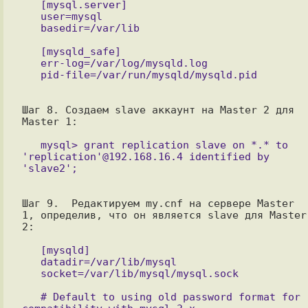
   [mysql.server]

   user=mysql

   [mysqld_safe]

   err-log=/var/log/mysqld.log

Шаг 8. Создаем slave аккаунт на Master 2 для 
Master 1:

   mysql> grant replication slave on *.* to 
'replication'@192.168.16.4 identified by 
Шаг 9.  Редактируем my.cnf на сервере Master 
1, определив, что он является slave для Master 
2:

   [mysqld]

   datadir=/var/lib/mysql

   # Default to using old password format for 