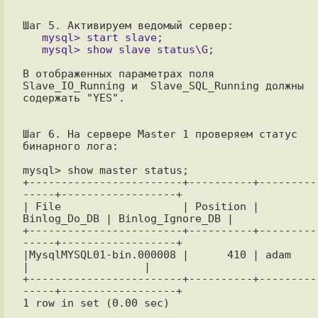
   mysql> start slave;

В отображенных параметрах поля 
Slave_IO_Running и  Slave_SQL_Running должны 
содержать "YES".

Шаг 6. На сервере Master 1 проверяем статус 
бинарного лога:

mysql> show master status;

+------------------------+----------+---------
-----+------------------+

| File                   | Position | 
Binlog_Do_DB | Binlog_Ignore_DB |

+------------------------+----------+---------
-----+------------------+

|MysqlMYSQL01-bin.000008 |      410 | adam         
|                  |

+------------------------+----------+---------
-----+------------------+

1 row in set (0.00 sec)
