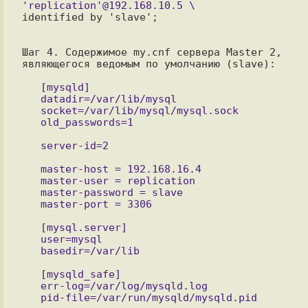
identified by 'slave';

Шаг 4. Содержимое my.cnf сервера Master 2,  
являющегося ведомым по умолчанию (slave):

   [mysqld]

   datadir=/var/lib/mysql

   socket=/var/lib/mysql/mysql.sock

   master-host = 192.168.16.4

   master-user = replication

   master-password = slave

   [mysql.server]

   user=mysql

   [mysqld_safe]

   err-log=/var/log/mysqld.log
