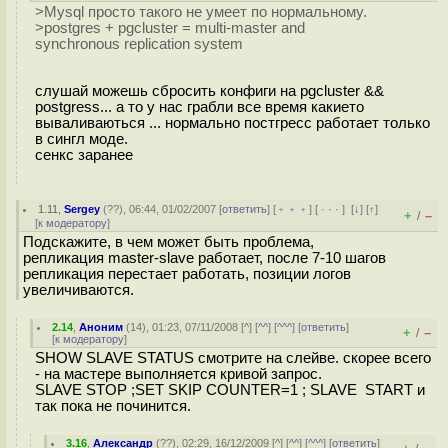
>Mysql просто такого не умеет по нормальному.
>postgres + pgcluster = multi-master and
synchronous replication system
слушай можешь сбросить конфиги на pgcluster &&
postgress... а то у нас грабли все время какието
вываливаються ... нормально постгресс работает только
в сингл моде.
сенкс заранее
1.11
,
Sergey
(
??
), 06:44, 01/02/2007 [
ответить
] [
﹢﹢﹢
] [
· · ·
]
[
↓
] [
↑
]
+
–
/
[
к модератору
]
Подскажите, в чем может быть проблема,
репликация master-slave работает, после 7-10 шагов
репликация перестает работать, позиции логов
увеличиваются.
2.14
,
Аноним
(
14
), 01:23, 07/11/2008 [
^
] [
^^
] [
^^^
] [
ответить
]
+
–
/
[
к модератору
]
SHOW SLAVE STATUS смотрите на слейве. скорее всего
- на мастере выполняется кривой запрос.
SLAVE STOP ;SET SKIP COUNTER=1 ; SLAVE START и
так пока не починится.
3.16
,
Александр
(
??
), 02:29, 16/12/2009 [
^
] [
^^
] [
^^^
] [
ответить
]