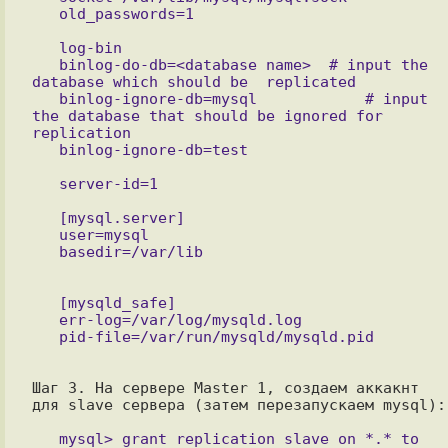
   log-bin

   binlog-do-db=<database name>  # input the 
database which should be  replicated

   binlog-ignore-db=mysql            # input 
the database that should be ignored for 
replication

   [mysql.server]

   user=mysql

   [mysqld_safe]

   err-log=/var/log/mysqld.log

Шаг 3. На сервере Master 1, создаем аккакнт 
для slave сервера (затем перезапускаем mysql):

   mysql> grant replication slave on *.* to 