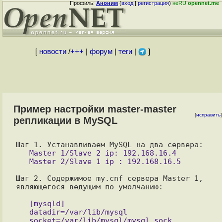
Профиль:
Аноним
(
вход
|
регистрация
)
неRU
opennet.me
[
новости
/
+++
|
форум
|
теги
|
]
Пример настройки master-master
[
исправить
]
репликации в MySQL
   Master 1/Slave 2 ip: 192.168.16.4

Шаг 2. Содержимое my.cnf сервера Master 1,  
являющегося ведущим по умолчанию:

   [mysqld]

   datadir=/var/lib/mysql

   socket=/var/lib/mysql/mysql.sock
