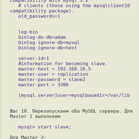
compatibility with mysql 3.x

   # clients (those using the mysqlclient10 
compatibility package).

   log-bin

   binlog-do-db=adam

   binlog-ignore-db=mysql

   server-id=1

   #information for becoming slave.

   master-host = 192.168.16.5

   master-user = replication

   master-password = slave2

Шаг 10. Перезапускаем оба MySQL сервера. Для 
Master 1 выполняем

Для Master 2: 
