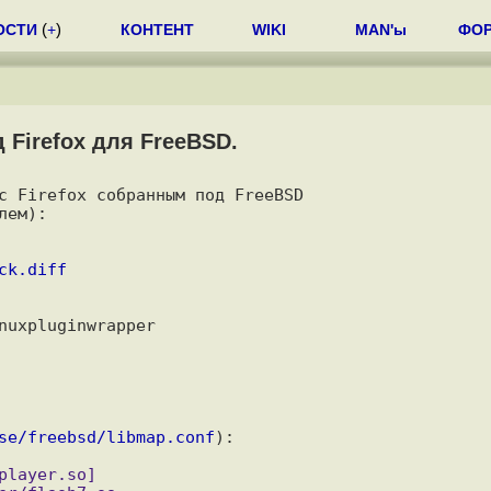
ОСТИ
(
+
)
КОНТЕНТ
WIKI
MAN'ы
ФО
 Firefox для FreeBSD.
с Firefox собранным под FreeBSD 

ем):

ck.diff
uxpluginwrapper

se/freebsd/libmap.conf
):
