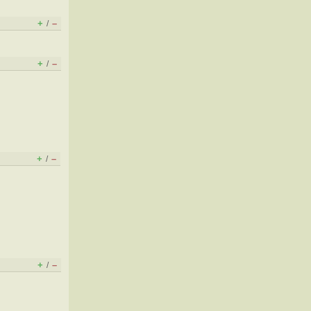
+
–
/
+
–
/
+
–
/
+
–
/