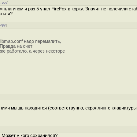
атору
]
 плагином и раз 5 упал FireFox в корку. Значит не полечили ст
аться?
тору
]
libmap.conf надо перемапить,
 Правда на счет
же работало, а через некоторе
 ними мышь находится (соответствунно, скроллинг с клавиатуры
( Может у кого сохранился?