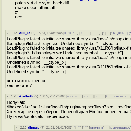
patch < rtld_dlsym_hack.diff
make clean all install
#
все
1.18
,
Adil_18
(
?
), 13:28, 12/09/2006 [
ответить
] [
﹢﹢﹢
] [
· · ·
]
[
↑
] [
к модератор
LoadPlugin: failed to initialize shared library /usr/local/lib/npapi/lin
flashplugin/libflashplayer.so: Undefined symbol "__ctype_b"]
LoadPlugin: failed to initialize shared library /usr/X11R6/lib/linux-f
flashplugin7/libflashplayer.so: Undefined symbol "__ctype_b"]
LoadPlugin: failed to initialize shared library /usr/local/lib/npapi/lin
Undefined symbol "__ctype_b"]
LoadPlugin: failed to initialize shared library /usr/X11R6/lib/linux-f
Undefined symbol "__ctype_b"]
вот ты хоть тресни
как лечить ?
1.23
,
Azathoth
(
?
), 13:35, 29/12/2006 [
ответить
] [
﹢﹢﹢
] [
· · ·
]
[
↓
] [
к модерато
Получаю
/libexec/ld-elf.so.1: /usr/local/lib/pluginwrapper/flash7.so: Undef
Хотя мир не пересобирал. Пересобирал Firefox, перешел на 2.
Пути на /usr/local/... переписал.
2.25
,
dimasp
(
?
), 21:31, 01/02/2007 [
^
] [
^^
] [
^^^
] [
ответить
]
[
к модератору