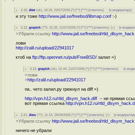
2.10
,
Alet
(
ok
), 18:28, 20/07/2006 [
^
] [
^^
] [
^^^
] [
ответить
]
[
к модератору
]
и эту тоже
http://www.jail.se/freebsd/libmap.conf
:-)
2.12
,
grayich
(
??
), 01:35, 21/07/2006 [
^
] [
^^
] [
^^^
] [
ответить
]
[
↓
] [
к модера
>Убрали ссылку
http://www.jail.se/freebsd/rtld_dlsym_hack.
лови
http://zalil.ru/upload/22941017
ктоб на
ftp://ftp.opennet.ru/pub/FreeBSD/
залил =)
3.13
,
grayich
(
ok
), 01:44, 21/07/2006 [
^
] [
^^
] [
^^^
] [
ответить
]
[
к моде
>лови
>
http://zalil.ru/upload/22941017
гм.. чето залил.ру грюкнул на diff =)
http://vpn.h12.ru/rtld_dlsym_hack.diff --
не прямая ссы
вот прямая ссылка
http://vpn.h12.ru/rtld_dlsym_hack.di
2.21
,
Alex
(
??
), 11:15, 28/09/2006 [
^
] [
^^
] [
^^^
] [
ответить
]
[
↑
] [
к модератор
>Убрали ссылку
http://www.jail.se/freebsd/rtld_dlsym_hack.
ничего не убрали