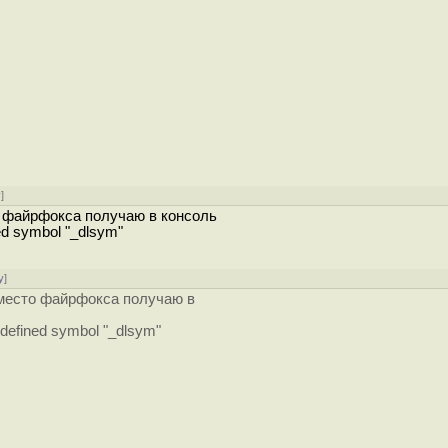
у
]
то файрфокса получаю в консоль
ined symbol "_dlsym"
у
]
 вместо файрфокса получаю в
 Undefined symbol "_dlsym"