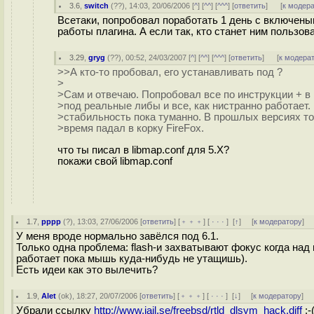
3.6
,
switch
(
??
), 14:03, 20/06/2006 [
^
] [
^^
] [
^^^
] [
ответить
]
[
к модер
Всетаки, попробовал поработать 1 день с включеным
работы плагина. А если так, кто станет ним пользов
3.29
,
gryg
(
??
), 00:52, 24/03/2007 [
^
] [
^^
] [
^^^
] [
ответить
]
[
к модера
>>А кто-то пробовал, его устанавливать под ?
>
>Сам и отвечаю. Попробовал все по инструкции + в 
>под реальные либы и все, как нистранно работает.
>стабильность пока туманно. В прошлых версиях то
>время падал в корку FireFox.
что ты писал в libmap.conf для 5.Х?
покажи свой libmap.conf
1.7
,
pppp
(
?
), 13:03, 27/06/2006 [
ответить
] [
﹢﹢﹢
] [
· · ·
]
[
↑
] [
к модератору
]
У меня вроде нормально завёлся под 6.1.
Только одна проблема: flash-и захватывают фокус когда над
работает пока мышь куда-нибудь не утащишь).
Есть идеи как это вылечить?
1.9
,
Alet
(
ok
), 18:27, 20/07/2006 [
ответить
] [
﹢﹢﹢
] [
· · ·
]
[
↓
] [
к модератору
]
Убрали ссылку
http://www.jail.se/freebsd/rtld_dlsym_hack.diff
:-