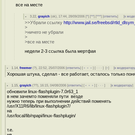
все на месте
3.22
,
grayich
(
ok
), 17:44, 28/09/2006 [
^
] [
^^
] [
^^^
] [
ответить
]
[
к моде
>>Убрали ссылку
http://www.jail.se/freebsd/rtld_dlsym
>
>ничего не убрали
>
>все на месте
недели 2-3 ссылка была мертфая
1.14
,
freemer
(
?
), 22:52, 25/07/2006 [
ответить
] [
﹢﹢﹢
] [
· · ·
]
[
↑
] [
к модератор
Хорошая штука, сделал - все работает, осталось только понят
1.15
,
grayich
(
??
), 16:15, 04/08/2006 [
ответить
] [
﹢﹢﹢
] [
· · ·
]
[
к модератору
]
обновили linux-flashplugin-7.0r63_1
в нем зачемто поменяли пути везде
нужно теперь при выполнении действий поменять
/usr/X11R6/lib/linux-flashplugin7/
на
/usr/local/lib/npapi/linux-flashplugin/
т.е.
не