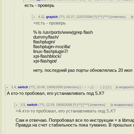
есть - проверь
4.11
,
grayich
(
??
), 01:27, 21/07/2006 [
^
] [
^^
] [
^^^
] [
ответить
]
[
к
>есть - проверь
% ls /usr/ports/www|grep flash
dummyflash/
flashplugin/
flashplugin-mozilla/
linux-flashplugin7/
xpi-flashblock/
xpi-flashgot/
нету, последний раз порты обновлялись 20 июл 
1.4
,
switch
(
??
), 10:45, 19/06/2006 [
ответить
] [
﹢﹢﹢
] [
· · ·
]
[
↓
] [
↑
] [
к модерато
А кто-то пробовал, его устанавливать под 5.Х?
2.5
,
switch
(
??
), 12:29, 19/06/2006 [
^
] [
^^
] [
^^^
] [
ответить
]
[
к модератору
]
>А кто-то пробовал, его устанавливать под 5.Х?
Сам и отвечаю. Попробовал все по инструкции + в libmap
Правда на счет стабильность пока туманно. В прошлых в