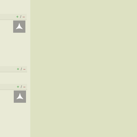
+
–
/
+
–
/
+
–
/