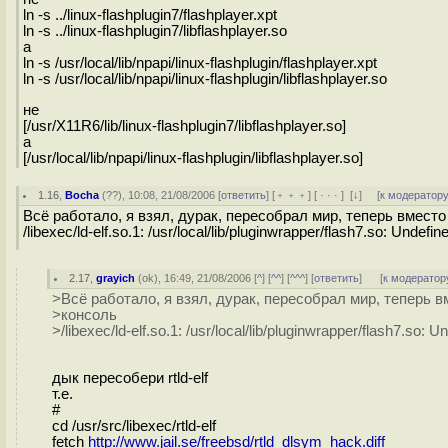
ln -s ../linux-flashplugin7/flashplayer.xpt
ln -s ../linux-flashplugin7/libflashplayer.so
а
ln -s /usr/local/lib/npapi/linux-flashplugin/flashplayer.xpt
ln -s /usr/local/lib/npapi/linux-flashplugin/libflashplayer.so
не
[/usr/X11R6/lib/linux-flashplugin7/libflashplayer.so]
а
[/usr/local/lib/npapi/linux-flashplugin/libflashplayer.so]
1.16
,
Bocha
(
??
), 10:08, 21/08/2006 [
ответить
] [
﹢﹢﹢
] [
· · ·
]
[
↓
] [
к модератор
Всё работало, я взял, дурак, пересобрал мир, теперь вмес
/libexec/ld-elf.so.1: /usr/local/lib/pluginwrapper/flash7.so: Undef
2.17
,
grayich
(
ok
), 16:49, 21/08/2006 [
^
] [
^^
] [
^^^
] [
ответить
]
[
к модератор
>Всё работало, я взял, дурак, пересобрал мир, теперь
>консоль
>/libexec/ld-elf.so.1: /usr/local/lib/pluginwrapper/flash7.so:
дык пересобери rtld-elf
т.е.
#
cd /usr/src/libexec/rtld-elf
fetch
http://www.jail.se/freebsd/rtld_dlsym_hack.diff