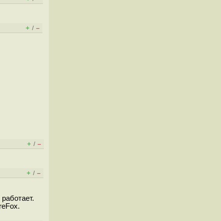
+
–
/
+
–
/
+
–
/
 работает.
reFox.