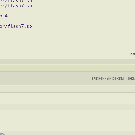
Кл
[
Линейный режим
|
Пока
тору
]