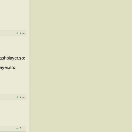
+
–
/
flashplayer.so:
layer.so:
+
–
/
+
–
/