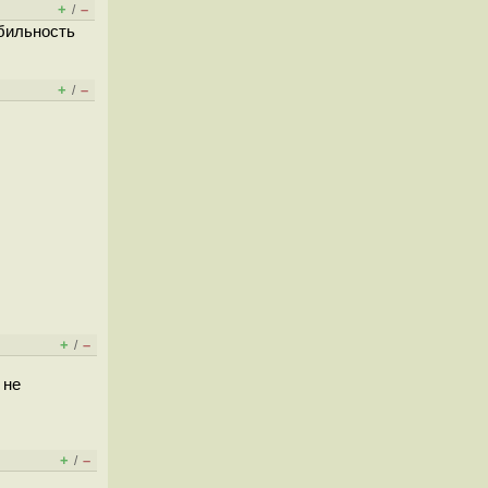
+
–
/
абильность
+
–
/
+
–
/
 не
+
–
/