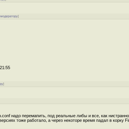
 модератору
]
21:55
ру
]
.conf надо перемапить, под реальные либы и все, как нистранно
ерсиях тоже работало, а через некоторе время падал в корку Fi