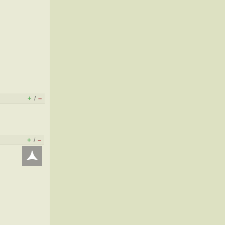
+
–
/
+
–
/