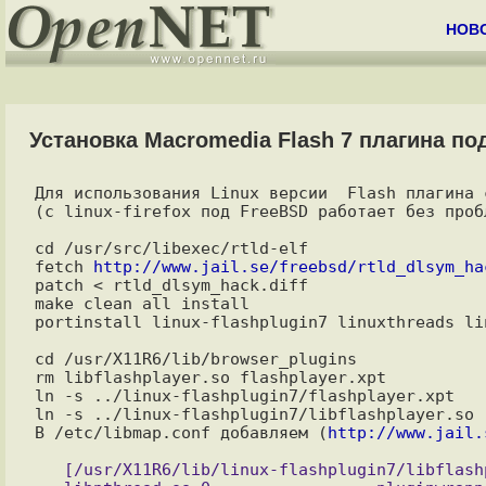
НОВ
Установка Macromedia Flash 7 плагина под
Для использования Linux версии  Flash плагина 
(с linux-firefox под FreeBSD работает без пробл
cd /usr/src/libexec/rtld-elf

fetch 
http://www.jail.se/freebsd/rtld_dlsym_ha
patch < rtld_dlsym_hack.diff

make clean all install

portinstall linux-flashplugin7 linuxthreads lin
cd /usr/X11R6/lib/browser_plugins

rm libflashplayer.so flashplayer.xpt

ln -s ../linux-flashplugin7/flashplayer.xpt

ln -s ../linux-flashplugin7/libflashplayer.so

В /etc/libmap.conf добавляем (
http://www.jail.
   [/usr/X11R6/lib/linux-flashplugin7/libflashplayer.so]
