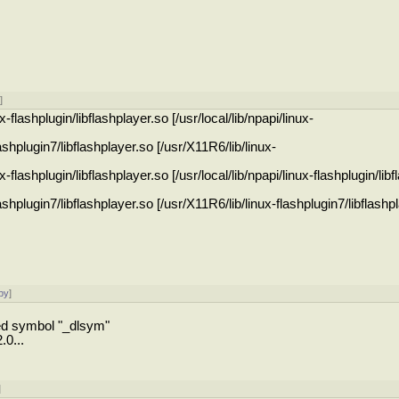
у
]
ux-flashplugin/libflashplayer.so [/usr/local/lib/npapi/linux-
lashplugin7/libflashplayer.so [/usr/X11R6/lib/linux-
ux-flashplugin/libflashplayer.so [/usr/local/lib/npapi/linux-flashplugin/lib
lashplugin7/libflashplayer.so [/usr/X11R6/lib/linux-flashplugin7/libflashp
ру
]
ined symbol "_dlsym"
0...
]