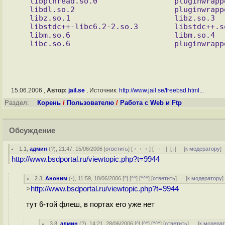
   libpthread.so.0                 pluginwrapper/flash7.so

   libdl.so.2                      pluginwrapper/flash7.so

   libz.so.1                       libz.so.3

   libstdc++-libc6.2-2.so.3        libstdc++.so.4

   libm.so.6                       libm.so.4

15.06.2006 ,
Автор:
jail.se
, Источник:
http://www.jail.se/freebsd.html...
Раздел:
Корень
/
Пользователю
/
Работа с Web и Ftp
Обсуждение
1.1
,
админ
(
?
), 21:47, 15/06/2006 [
ответить
] [
﹢﹢﹢
] [
· · ·
]
[
↓
] [
к модератору
]
http://www.bsdportal.ru/viewtopic.php?t=9944
2.3
,
Аноним
(
-
), 11:59, 18/06/2006 [
^
] [
^^
] [
^^^
] [
ответить
]
[
к модератору
]
>
http://www.bsdportal.ru/viewtopic.php?t=9944
тут 6-той флеш, в портах его уже нет
3.8
,
админ
(
?
), 14:21, 28/06/2006 [
^
] [
^^
] [
^^^
] [
ответить
]
[
к модера