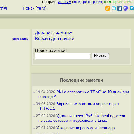
Профиль:
Аноним
(
вход
|
регистрация
)
неRU
opennet.me
РУМ
Поиск
(
теги
)
Добавить заметку
Версия для печати
[
исправить
]
Поиск заметки:
Последние заметки
-
19.04.2026
PKI с аппаратным TRNG за 10 дней при
помощи AI
-
09.03.2026
Борьба с web-ботами через запрет
HTTP/1.1
-
27.02.2026
Удаление всех IPv6 link-local адресов
на всех сетевых интерфейсах в Linux
-
27.01.2026
Ускорение пересборки llama.cpp