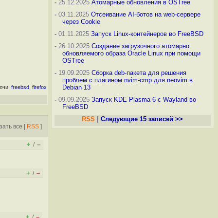
-
25.12.2025
Атомарные обновления в OSTree
-
03.11.2025
Отсеивание AI-ботов на web-сервере
через Cookie
-
01.11.2025
Запуск Linux-контейнеров во FreeBSD
-
26.10.2025
Создание загрузочного атомарно
обновляемого образа Oracle Linux при помощи
OSTree
-
19.09.2025
Сборка deb-пакета для решения
проблем с плагином nvim-cmp для neovim в
Debian 13
ючи:
freebsd
,
firefox
-
09.09.2025
Запуск KDE Plasma 6 с Wayland во
FreeBSD
RSS
|
Следующие 15 записей >>
зать все
|
RSS
]
+
–
/
+
–
/
+
–
/