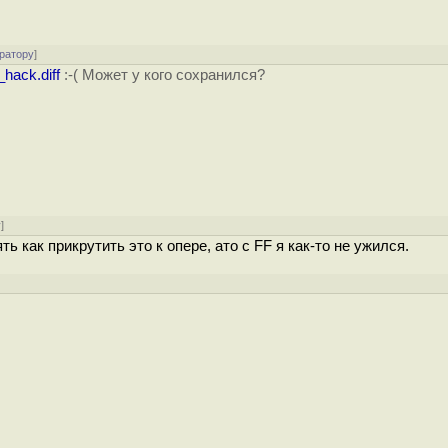
ратору
]
_hack.diff
:-( Может у кого сохранился?
у
]
ь как прикрутить это к опере, ато с FF я как-то не ужился.