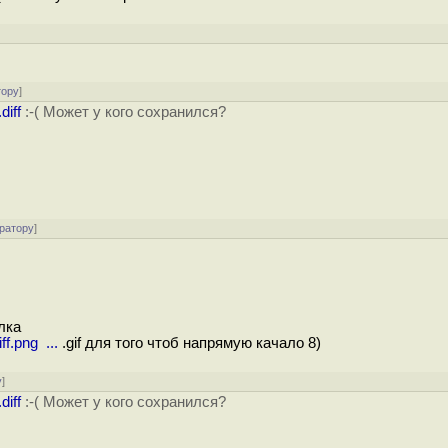
тору
]
diff
:-( Может у кого сохранился?
ратору
]
лка
ff.png ...
.gif для того чтоб напрямую качало 8)
у
]
diff
:-( Может у кого сохранился?