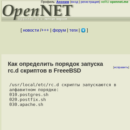
Профиль:
Аноним
(
вход
|
регистрация
)
неRU
opennet.me
[
новости
/
+++
|
форум
|
теги
|
]
Как определить порядок запуска
[
исправить
]
rc.d скриптов в FreeeBSD
/usr/local/etc/rc.d скрипты запускаются в 
алфавитном порядке:

010.postgres.sh

020.postfix.sh
