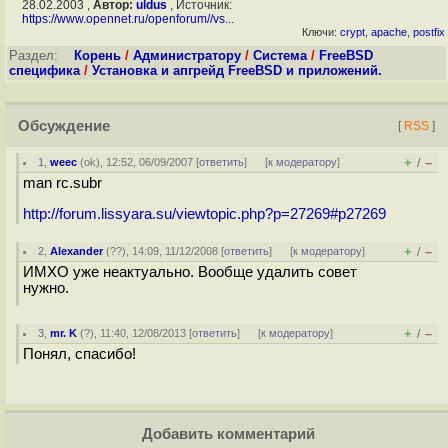
28.02.2003 ,
Автор:
uldus
, Источник:
https://www.opennet.ru/openforum//vs...
Ключи:
crypt
,
apache
,
postfix
Раздел:
Корень
/
Администратору
/
Система
/
FreeBSD
специфика
/
Установка и апгрейд FreeBSD и приложений.
Обсуждение
[
RSS
]
+
–
1
,
weec
(
ok
), 12:52, 06/09/2007 [
ответить
]
[
к модератору
]
/
man rc.subr
http://forum.lissyara.su/viewtopic.php?p=27269#p27269
+
–
2
,
Alexander
(
??
), 14:09, 11/12/2008 [
ответить
]
[
к модератору
]
/
ИМХО уже неактуально. Вообще удалить совет
нужно.
+
–
3
,
mr. K
(
?
), 11:40, 12/08/2013 [
ответить
]
[
к модератору
]
/
Понял, спасибо!
Добавить комментарий