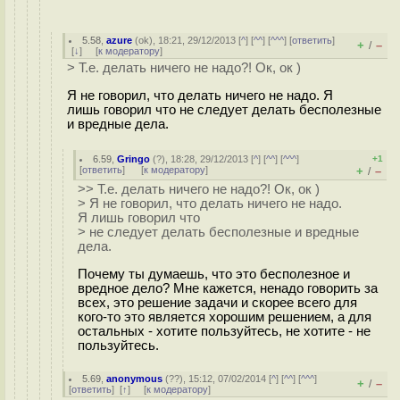
5.58
,
azure
(
ok
), 18:21, 29/12/2013 [
^
] [
^^
] [
^^^
] [
ответить
]
+
–
/
[
↓
] [
к модератору
]
> Т.е. делать ничего не надо?! Ок, ок )
Я не говорил, что делать ничего не надо. Я
лишь говорил что не следует делать бесполезные
и вредные дела.
6.59
,
Gringo
(
?
), 18:28, 29/12/2013 [
^
] [
^^
] [
^^^
]
+1
[
ответить
]
[
к модератору
]
+
–
/
>> Т.е. делать ничего не надо?! Ок, ок )
> Я не говорил, что делать ничего не надо.
Я лишь говорил что
> не следует делать бесполезные и вредные
дела.
Почему ты думаешь, что это бесполезное и
вредное дело? Мне кажется, ненадо говорить за
всех, это решение задачи и скорее всего для
кого-то это является хорошим решением, а для
остальных - хотите пользуйтесь, не хотите - не
пользуйтесь.
5.69
,
anonymous
(
??
), 15:12, 07/02/2014 [
^
] [
^^
] [
^^^
]
+
–
/
[
ответить
]
[
↑
] [
к модератору
]