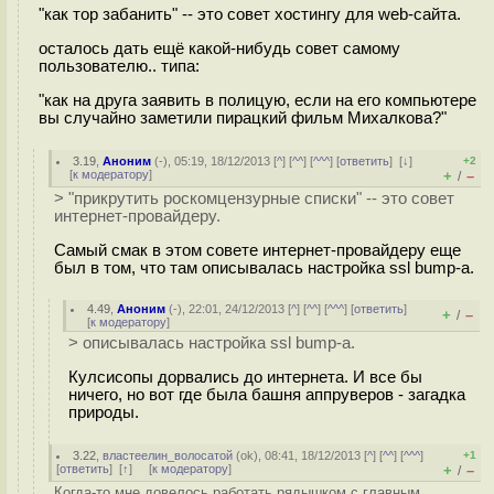
"как тор забанить" -- это совет хостингу для web-сайта.
осталось дать ещё какой-нибудь совет самому
пользователю.. типа:
"как на друга заявить в полицую, если на его компьютере
вы случайно заметили пирацкий фильм Михалкова?"
3.19
,
Аноним
(
-
), 05:19, 18/12/2013 [
^
] [
^^
] [
^^^
] [
ответить
]
[
↓
]
+2
[
к модератору
]
+
–
/
> "прикрутить роскомцензурные списки" -- это совет
интернет-провайдеру.
Самый смак в этом совете интернет-провайдеру еще
был в том, что там описывалась настройка ssl bump-а.
4.49
,
Аноним
(
-
), 22:01, 24/12/2013 [
^
] [
^^
] [
^^^
] [
ответить
]
+
–
/
[
к модератору
]
> описывалась настройка ssl bump-а.
Кулсисопы дорвались до интернета. И все бы
ничего, но вот где была башня аппруверов - загадка
природы.
3.22
,
властеелин_волосатой
(
ok
), 08:41, 18/12/2013 [
^
] [
^^
] [
^^^
]
+1
[
ответить
]
[
↑
] [
к модератору
]
+
–
/
Когда-то мне довелось работать рядышком с главным