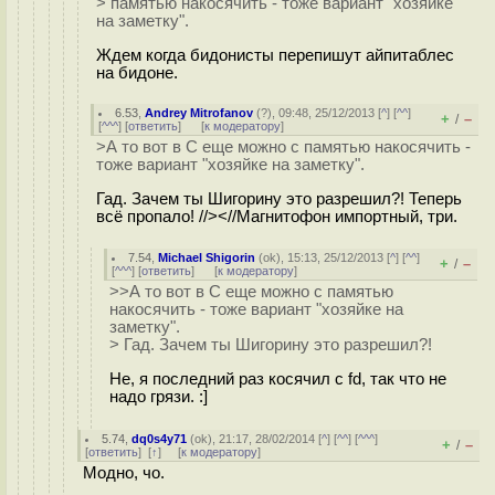
> памятью накосячить - тоже вариант "хозяйке
на заметку".
Ждем когда бидонисты перепишут айпитаблес
на бидоне.
6.53
,
Andrey Mitrofanov
(
?
), 09:48, 25/12/2013 [
^
] [
^^
]
+
–
/
[
^^^
] [
ответить
]
[
к модератору
]
>А то вот в C еще можно с памятью накосячить -
тоже вариант "хозяйке на заметку".
Гад. Зачем ты Шигорину это разрешил?! Теперь
всё пропало! //><//Магнитофон импортный, три.
7.54
,
Michael Shigorin
(
ok
), 15:13, 25/12/2013 [
^
] [
^^
]
+
–
/
[
^^^
] [
ответить
]
[
к модератору
]
>>А то вот в C еще можно с памятью
накосячить - тоже вариант "хозяйке на
заметку".
> Гад. Зачем ты Шигорину это разрешил?!
Не, я последний раз косячил с fd, так что не
надо грязи. :]
5.74
,
dq0s4y71
(
ok
), 21:17, 28/02/2014 [
^
] [
^^
] [
^^^
]
+
–
/
[
ответить
]
[
↑
] [
к модератору
]
Модно, чо.