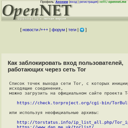
Профиль:
Аноним
(
вход
|
регистрация
)
неRU
opennet.me
[
новости
/
+++
|
форум
|
теги
|
]
Как заблокировать вход пользователей,
работающих через сеть Tor
Список точек выхода сети Tor, с которых инициир
исходящие соединения,

можно загрузить на официальном сайте проекта To
https://check.torproject.org/cgi-bin/TorBul
или используя неофициальные архивы:

http://torstatus.info/ip_list_all.php/Tor_i
https://www.dan.me.uk/torlist/