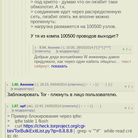
> под крипто - думаю что он гигабит таки
обмолотит. А т.к.
> соединение идет через распределенную
сеть, гигабит опять же вполне можно
пропихнуть:
> нагрузка размажется на 100500 узлов.
У тя из компа 100500 проводов выходит?
8.84
,
Аноним
(
-
), 10:05, 28/03/2014 [
^
] [
^^
] [
^^^
]
+
–
/
[
ответить
]
[
к модератору
]
Добрые дяди волшебники W инженеры давно
придумали, как через один кабель общатьс...
текст
свёрнут,
показать
1.86
,
Аноним
(
-
), 18:23, 04/04/2014 [
ответить
] [
﹢﹢﹢
] [
· · ·
]
[
↑
]
+
–
/
[
к модератору
]
Заблокировать Tor - плюнуть в лицо пользователю.
1.87
,
upf
(
ok
), 12:43, 14/05/2014 [
ответить
] [
﹢﹢﹢
] [
· · ·
]
+
–
/
[
к модератору
]
> Пример блокирования через ipfw:
> ipfw table 1 flush
> curl
https://check.torproject.org/cgi-
bin/TorBulkExitList.py?ip=8.8.8.8
| grep -v "^#" while read cnt
ip; do