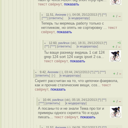
текст свёрнут,
показать
11.51
,
Аноним
(
-
), 04:08, 25/12/2013 [
^
] [
^^
]
+
–
/
[
^^^
] [
ответить
]
[
к модератору
]
Теперь ты меряешь работу только с
нетлинком, но опять не сортировку ...
текст
свёрнут,
показать
12.60
,
pavlinux
(
ok
), 18:31, 29/12/2013 [
^
]
+1
[
^^
] [
^^^
] [
ответить
]
[
к модератору
]
+
–
/
Ты ваще разницу видишь 1 cat 124
grep 124 sort 124 xargs ipset 2 ca...
текст свёрнут,
показать
9.42
,
Аноним
(
-
), 03:44, 24/12/2013 [
^
] [
^^
] [
^^^
]
+
–
/
[
ответить
]
[
↑
] [
к модератору
]
Скрипт рассчитан на то, что цепочки фаервола,
как и прочие статические вещи, соз...
текст
свёрнут,
показать
10.44
,
pavlinux
(
ok
), 05:18, 24/12/2013 [
^
] [
^^
]
+
–
/
[
^^^
] [
ответить
]
[
к модератору
]
А посаны-то и не знали Тема про tor и
примеры одного скрипта Чо и куда
пихать...
текст свёрнут,
показать
11.52
,
Аноним
(
-
), 04:09, 25/12/2013 [
^
] [
^^
]