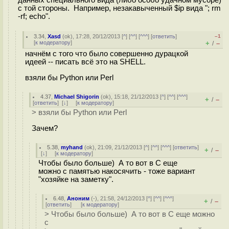
с той стороны. Например, незакавыченный $ip вида "; rm
-rf; echo".
3.34
,
Xasd
(
ok
), 17:28, 20/12/2013 [
^
] [
^^
] [
^^^
] [
ответить
]
–1
[
к модератору
]
+
–
/
начнём с того что было совершенно дурацкой
идеей -- писать всё это на SHELL.
взяли бы Python или Perl
4.37
,
Michael Shigorin
(
ok
), 15:18, 21/12/2013 [
^
] [
^^
] [
^^^
]
+
–
/
[
ответить
]
[
↓
] [
к модератору
]
> взяли бы Python или Perl
Зачем?
5.38
,
myhand
(
ok
), 21:09, 21/12/2013 [
^
] [
^^
] [
^^^
] [
ответить
]
+
–
/
[
↓
] [
к модератору
]
Чтобы было больше) А то вот в C еще
можно с памятью накосячить - тоже вариант
"хозяйке на заметку".
6.48
,
Аноним
(
-
), 21:58, 24/12/2013 [
^
] [
^^
] [
^^^
]
+
–
/
[
ответить
]
[
к модератору
]
> Чтобы было больше) А то вот в C еще можно
с