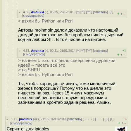
4.55
,
Аноним
(
-
), 05:25, 29/12/2013 [
^
] [
^^
] [
^^^
] [
ответить
]
[
↑
]
+
–
/
[
к модератору
]
> взяли бы Python или Perl
Авторы moinmoin делом доказали что настоящий
джедай дыростроения без проблем пишет дырявый
код на любом ЯП. В том числе и на питоне.
4.63
,
Аноним
(
-
), 00:31, 01/01/2014 [
^
] [
^^
] [
^^^
] [
ответить
]
+1
[
к модератору
]
+
–
/
> начнём с того что было совершенно дурацкой
идеей -- писать всё это
> на SHELL.
> взяли бы Python или Perl
Ты, чтобы карандаш очинить, тоже мельничный
жернов попросишь? Потому что на шелле это
пишется на раз. Через 15 минут максимум
неспешной писанины с двумя перекурами и
забиванием в кронтаб задача решена. Аминь.
1.12
,
pavlinux
(
ok
), 21:15, 16/12/2013 [
ответить
] [
﹢﹢﹢
] [
· · ·
]
[
↓
] [
↑
]
–1
+
–
/
[
к модератору
]
Скриптег для iptables