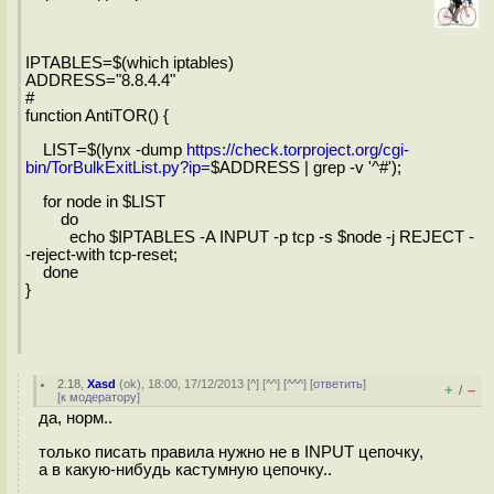
IPTABLES=$(which iptables)
ADDRESS="8.8.4.4"
#
function AntiTOR() {
LIST=$(lynx -dump
https://check.torproject.org/cgi-
bin/TorBulkExitList.py?ip=
$ADDRESS | grep -v '^#');
for node in $LIST
do
echo $IPTABLES -A INPUT -p tcp -s $node -j REJECT -
-reject-with tcp-reset;
done
}
2.18
,
Xasd
(
ok
), 18:00, 17/12/2013 [
^
] [
^^
] [
^^^
] [
ответить
]
+
–
/
[
к модератору
]
да, норм..
только писать правила нужно не в INPUT цепочку,
а в какую-нибудь кастумную цепочку..