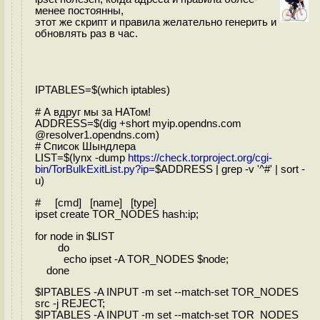
менее постоянны,
этот же скрипт и правила желательно генерить и
обновлять раз в час.
IPTABLES=$(which iptables)
# А вдруг мы за НАТом!
ADDRESS=$(dig +short myip.opendns.com
@resolver1.opendns.com)
# Список Шындлера
LIST=$(lynx -dump
https://check.torproject.org/cgi-
bin/TorBulkExitList.py?ip=
$ADDRESS | grep -v '^#' | sort -
u)
# [cmd] [name] [type]
ipset create TOR_NODES hash:ip;
for node in $LIST
do
echo ipset -A TOR_NODES $node;
done
$IPTABLES -A INPUT -m set --match-set TOR_NODES
src -j REJECT;
$IPTABLES -A INPUT -m set --match-set TOR_NODES