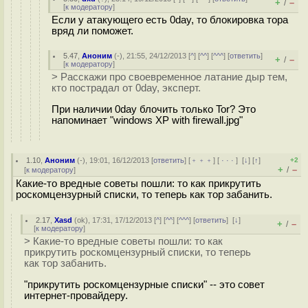
+
–
/
[
к модератору
]
Если у атакующего есть 0day, то блокировка тора
вряд ли поможет.
5.47
,
Аноним
(
-
), 21:55, 24/12/2013 [
^
] [
^^
] [
^^^
] [
ответить
]
+
–
/
[
к модератору
]
> Расскажи про своевременное латание дыр тем,
кто пострадал от 0day, эксперт.
При наличии 0day блочить только Tor? Это
напоминает "windows XP with firewall.jpg"
1.10
,
Аноним
(
-
), 19:01, 16/12/2013 [
ответить
] [
﹢﹢﹢
] [
· · ·
]
[
↓
] [
↑
]
+2
+
–
/
[
к модератору
]
Какие-то вредные советы пошли: то как прикрутить
роскомцензурный списки, то теперь как тор забанить.
2.17
,
Xasd
(
ok
), 17:31, 17/12/2013 [
^
] [
^^
] [
^^^
] [
ответить
]
[
↓
]
+
–
/
[
к модератору
]
> Какие-то вредные советы пошли: то как
прикрутить роскомцензурный списки, то теперь
как тор забанить.
"прикрутить роскомцензурные списки" -- это совет
интернет-провайдеру.