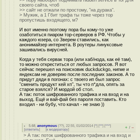
>> пору наоборот поднимать hidden service в Tor для
своего сайта, чтоб
>> сайт не отжали по простому, "на дypaка".
> Мужик, а 1 Гбит трафа ты тоже через тор
пропустишь входящего, м?
И вот именно поэтому пора бы кому-то уже
озаботиться пиаром тор-серверов в РФ. Чтобы у
каждого юзера, со Зверем ставились, как
анонимайзер интернета. В роутеры линуксовые
зашивались вирусней.
Когда у тебя сервак тора (или хаб/нода, как её там),
то можно откреститься от любых запросов. Я вот
сейчас перешел на поисковик duckduckgo, нигме и
яндексам не доверяю после последних законов. А то
придут дяди в погонах: с твоего ип был запрос
"сменить продукт кей хп", ты что п*дла, опять за
старое взялся? И мордой об стол.
А так: поток шифрованного трафика и на вход и на
выход. Ещё и вай-фай без пароля поставить. Кто
входил - ни бубу, что качал - не знаю ))
5.68
,
anonymous
(
??
), 22:55, 01/02/2014 [
^
] [
^^
] [
^^^
]
+
–
/
[
ответить
]
[
к модератору
]
> А так: поток шифрованного трафика и на вход и