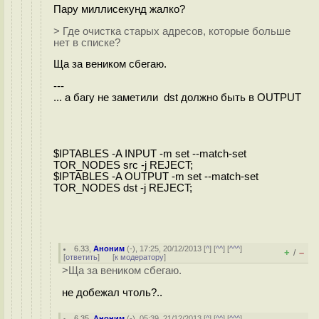
Пару миллисекунд жалко?
> Где очистка старых адресов, которые больше
нет в списке?
Ща за веником сбегаю.
---
... а багу не заметили dst должно быть в OUTPUT
$IPTABLES -A INPUT -m set --match-set
TOR_NODES src -j REJECT;
$IPTABLES -A OUTPUT -m set --match-set
TOR_NODES dst -j REJECT;
6.33
,
Аноним
(
-
), 17:25, 20/12/2013 [
^
] [
^^
] [
^^^
]
+
–
/
[
ответить
]
[
к модератору
]
>Ща за веником сбегаю.
не добежал чтоль?..
6.35
,
Аноним
(
-
), 05:39, 21/12/2013 [
^
] [
^^
] [
^^^
]