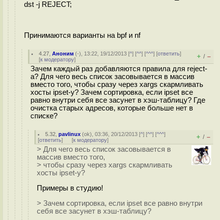
dst -j REJECT;
Принимаются варианты на bpf и nf
4.27
,
Аноним
(
-
), 13:22, 19/12/2013 [
^
] [
^^
] [
^^^
] [
ответить
]
+
–
/
[
к модератору
]
Зачем каждый раз добавляются правила для reject-
а? Для чего весь список засовывается в массив
вместо того, чтобы сразу через xargs скармливать
хосты ipset-у? Зачем сортировка, если ipset все
равно внутри себя все засунет в хэш-таблицу? Где
очистка старых адресов, которые больше нет в
списке?
5.32
,
pavlinux
(
ok
), 03:36, 20/12/2013 [
^
] [
^^
] [
^^^
]
+
–
/
[
ответить
]
[
к модератору
]
> Для чего весь список засовывается в
массив вместо того,
> чтобы сразу через xargs скармливать
хосты ipset-у?
Примеры в студию!
> Зачем сортировка, если ipset все равно внутри
себя все засунет в хэш-таблицу?