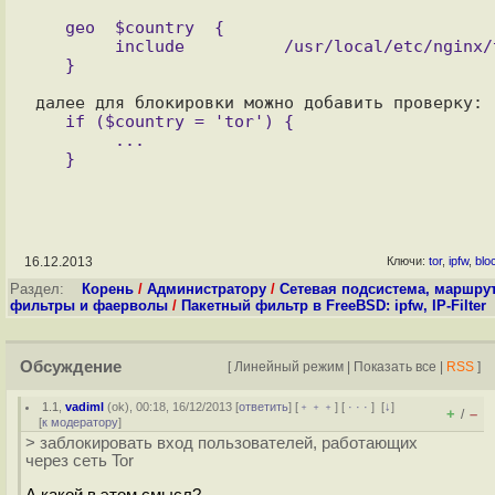
   geo  $country  {

	include          /usr/local/etc/nginx/tor.conf

   if ($country = 'tor') {

	...

16.12.2013
Ключи:
tor
,
ipfw
,
blo
Раздел:
Корень
/
Администратору
/
Сетевая подсистема, маршру
фильтры и фаерволы
/
Пакетный фильтр в FreeBSD: ipfw, IP-Filter
Обсуждение
[
Линейный режим
|
Показать все
|
RSS
]
1.1
,
vadiml
(
ok
), 00:18, 16/12/2013 [
ответить
] [
﹢﹢﹢
] [
· · ·
]
[
↓
]
+
–
/
[
к модератору
]
> заблокировать вход пользователей, работающих
через сеть Tor
А какой в этом смысл?