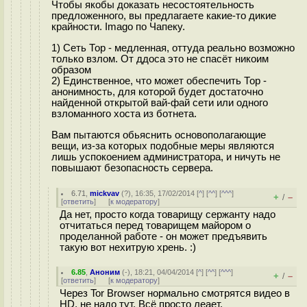
Чтобы якобы доказать несостоятельность
предложенного, вы предлагаете какие-то дикие
крайности. Imago по Чапеку.
1) Сеть Тор - медленная, оттуда реально возможно
только взлом. От ддоса это не спасёт никоим
образом
2) Единственное, что может обеспечить Тор -
анонимность, для которой будет достаточно
найденной открытой вай-фай сети или одного
взломанного хоста из ботнета.
Вам пытаются обьяснить основополагающие
вещи, из-за которых подобные меры являются
лишь успокоением администратора, и ничуть не
повышают безопасность сервера.
6.71
,
mickvav
(
?
), 16:35, 17/02/2014 [
^
] [
^^
] [
^^^
]
+
–
/
[
ответить
]
[
к модератору
]
Да нет, просто когда товарищу сержанту надо
отчитаться перед товарищем майором о
проделанной работе - он может предъявить
такую вот нехитрую хрень. :)
6.85
,
Аноним
(
-
), 18:21, 04/04/2014 [
^
] [
^^
] [
^^^
]
+
–
/
[
ответить
]
[
к модератору
]
Через Tor Browser нормально смотрятся видео в
HD, не надо тут. Всё просто леает.