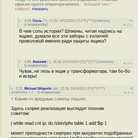
офисом одного оператора-монопо...
большой текст
свёрнут,
показать
4.29
,
Гость
(
?
), 17:25, 19/12/2013 [
^
] [
^^
] [
^^^
] [
ответить
]
+1
[
к модератору
]
+
–
/
В чем соль истории? Шпионы, читая надпись на
ящике, думали все эти заборы с колючей
проволокой именно ради защиты ящика?
4.45
,
Аноним
(
-
), 16:16, 24/12/2013 [
^
] [
^^
] [
^^^
] [
ответить
]
+
–
/
[
к модератору
]
Чувак, не лезь в ящик у трансформатора, там бо-бо
и искры!
2.31
,
Michael Shigorin
(
ok
), 23:28, 19/12/2013 [
^
] [
^^
] [
^^^
]
+2
[
ответить
]
[
↑
] [
к модератору
]
+
–
/
> Какие-то вредные советы пошли:
Здесь скорее реализация выглядит плохим
советом:
| while read cnt ip; do /sbin/ipfw table 1 add $ip 1
может преподнести сюрприз при аккуратно подобранных
данных специального вида (либо особо удачном мусоре)