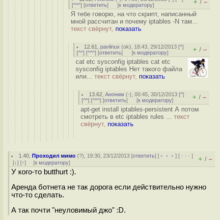
+
–
/
[
^^^
] [
ответить
]
[
к модератору
]
Я тебе говорю, на что скрипт, написанный
мной рассчитан и почему iptables -N там...
текст свёрнут,
показать
12.61
,
pavlinux
(
ok
), 18:43, 29/12/2013 [
^
]
+
–
/
[
^^
] [
^^^
] [
ответить
]
[
к модератору
]
cat etc sysconfig iptables cat etc
sysconfig iptables Нет такого файла
или...
текст свёрнут,
показать
13.62
,
Аноним
(
-
), 00:45, 30/12/2013 [
^
]
+
–
/
[
^^
] [
^^^
] [
ответить
]
[
к модератору
]
apt-get install iptables-persistent А потом
смотреть в etc iptables rules ...
текст
свёрнут,
показать
1.40
,
Проходил мимо
(
?
), 19:30, 23/12/2013 [
ответить
] [
﹢﹢﹢
] [
· · ·
]
+
–
/
[
↓
] [
↑
] [
к модератору
]
У кого-то butthurt :).
Аренда ботнета не так дорога если действительно нужно
что-то сделать.
А так почти "неуловимый джо" :D.