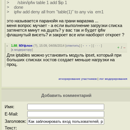
> /sbin/ipfw table 1 add $ip 1
> done
> ipfw add deny all from "table(1)" to any via em1
это называется паранойя на грани маразма ...
меня вопрос мучает - а если выполнение загрузки списка
затянется минут на дцать? у вас так и будет ipfw
флашнутый висеть? и закроет все или наоборот откроет ?
1.88
,
МУфлон
(
?
), 15:09, 04/06/2014 [
ответить
] [
﹢﹢﹢
] [
· · ·
]
+
–
/
[
к модератору
]
Для iptables можно установить модуль ipset, который при
больших списках хостов создает меньше нагрузки на
проц.
игнорирование участников
|
лог модерирования
Добавить комментарий
Имя:
E-Mail:
Заголовок:
Текст: