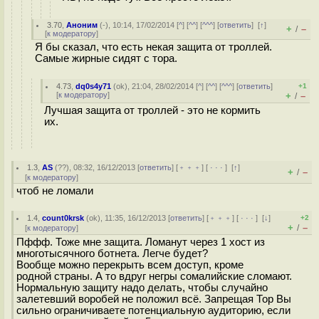
3.70
,
Аноним
(
-
), 10:14, 17/02/2014 [
^
] [
^^
] [
^^^
] [
ответить
]
[
↑
]
+
–
/
[
к модератору
]
Я бы сказал, что есть некая защита от троллей.
Самые жирные сидят с тора.
4.73
,
dq0s4y71
(
ok
), 21:04, 28/02/2014 [
^
] [
^^
] [
^^^
] [
ответить
]
+1
[
к модератору
]
+
–
/
Лучшая защита от троллей - это не кормить
их.
1.3
,
AS
(
??
), 08:32, 16/12/2013 [
ответить
] [
﹢﹢﹢
] [
· · ·
]
[
↑
]
+
–
/
[
к модератору
]
чтоб не ломали
1.4
,
count0krsk
(
ok
), 11:35, 16/12/2013 [
ответить
] [
﹢﹢﹢
] [
· · ·
]
[
↓
]
+2
+
–
/
[
к модератору
]
Пффф. Тоже мне защита. Ломанут через 1 хост из
многотысячного ботнета. Легче будет?
Вообще можно перекрыть всем доступ, кроме
родной страны. А то вдруг негры сомалийские сломают.
Нормальную защиту надо делать, чтобы случайно
залетевший воробей не положил всё. Запрещая Тор Вы
сильно ограничиваете потенциальную аудиторию, если