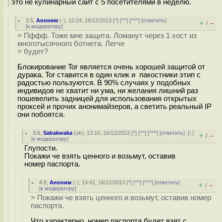
это не кулинарный сайт с 5 посетителями в неделю.
2.5
,
Аноним
(
-
), 12:24, 16/12/2013 [
^
] [
^^
] [
^^^
] [
ответить
]
+
–
/
[
к модератору
]
> Пффф. Тоже мне защита. Ломанут через 1 хост из
многотысячного ботнета. Легче
> будет?
Блокирование Tor является очень хорошей защитой от
дурака. Tor ставится в один клик и пакостники этип с
радостью пользуются. В 90% случаях у подобных
индивидов не хватит ни ума, ни желания лишний раз
пошевелить задницей для использования открытых
проксей и прочих анонимайзеров, а светить реальный IP
они побоятся.
3.6
,
Sabakwaka
(
ok
), 13:10, 16/12/2013 [
^
] [
^^
] [
^^^
] [
ответить
]
[
↓
]
+
–
/
[
к модератору
]
Глупости.
Покажи че взять ценного и возьмут, оставив
номер паспорта.
4.8
,
Аноним
(
-
), 14:41, 16/12/2013 [
^
] [
^^
] [
^^^
] [
ответить
]
+
–
/
[
к модератору
]
> Покажи че взять ценного и возьмут, оставив номер
паспорта.
Что характерно, номер паспорта будет взят с