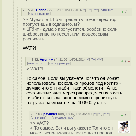
5.76
,
Слава
(
??
), 12:18, 05/03/2014 [
^
] [
^^
] [
^^^
] [
ответить
]
+
–
/
[
к модератору
]
>> Мужик, а 1 Гбит трафа ты тоже через тор
пропустишь входящего, м?
> 1Гбит - думаю пропустится, особенно если
шифрование по несольким процессорам
распихать.
WAT?!
6.82
,
Аноним
(
-
), 11:02, 14/03/2014 [
^
] [
^^
] [
^^^
]
+
–
/
[
ответить
]
[
к модератору
]
> WAT?!
То самое. Если вы укажете Tor что он может
использовать несколько процов под крипто -
думаю что он гигабит таки обмолотит. А т.к.
соединение идет через распределенную сеть,
гигабит опять же вполне можно пропихнуть:
нагрузка размажется на 100500 узлов.
7.83
,
pavlinux
(
ok
), 18:15, 18/03/2014 [
^
] [
^^
] [
^^^
]
+
–
/
[
ответить
]
[
к модератору
]
>> WAT?!
> То самое. Если вы укажете Tor что он
может использовать несколько процов