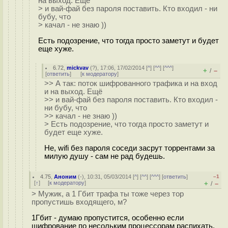
на выход. Ещё
> и вай-фай без пароля поставить. Кто входил - ни
бубу, что
> качал - не знаю ))
Есть подозрение, что тогда просто заметут и будет
еще хуже.
6.72
,
mickvav
(
?
), 17:06, 17/02/2014 [
^
] [
^^
] [
^^^
]
+
–
/
[
ответить
]
[
к модератору
]
>> А так: поток шифрованного трафика и на вход
и на выход. Ещё
>> и вай-фай без пароля поставить. Кто входил -
ни бубу, что
>> качал - не знаю ))
> Есть подозрение, что тогда просто заметут и
будет еще хуже.
Не, wifi без пароля соседи засрут торрентами за
милую душу - сам не рад будешь.
4.75
,
Аноним
(
-
), 10:31, 05/03/2014 [
^
] [
^^
] [
^^^
] [
ответить
]
–1
[
↑
] [
к модератору
]
+
–
/
> Мужик, а 1 Гбит трафа ты тоже через тор
пропустишь входящего, м?
1Гбит - думаю пропустится, особенно если
шифрование по несольким процессорам распихать.