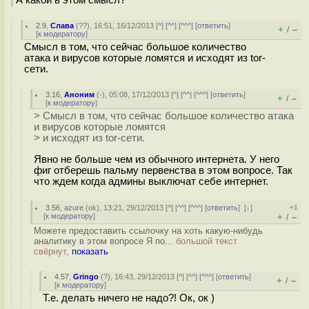
2.9
,
Слава
(
??
), 16:51, 16/12/2013 [
^
] [
^^
] [
^^^
] [
ответить
]
+
–
/
[
к модератору
]
Смысл в том, что сейчас большое количество
атака и вирусов которые ломятся и исходят из tor-
сети.
3.16
,
Аноним
(
-
), 05:08, 17/12/2013 [
^
] [
^^
] [
^^^
] [
ответить
]
+
–
/
[
к модератору
]
> Смысл в том, что сейчас большое количество атака
и вирусов которые ломятся
> и исходят из tor-сети.
Явно не больше чем из обычного интернета. У него
фиг отберешь пальму первенства в этом вопросе. Так
что ждем когда админы выключат себе интернет.
3.56
,
azure
(
ok
), 13:21, 29/12/2013 [
^
] [
^^
] [
^^^
] [
ответить
]
[
↓
]
+1
[
к модератору
]
+
–
/
Можете предоставить ссылочку на хоть какую-нибудь
аналитику в этом вопросе Я по...
большой текст
свёрнут,
показать
4.57
,
Gringo
(
?
), 16:43, 29/12/2013 [
^
] [
^^
] [
^^^
] [
ответить
]
+
–
/
[
к модератору
]
Т.е. делать ничего не надо?! Ок, ок )