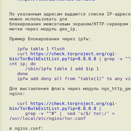
По указанным адресам выдаются списки IP-адресов
можно использовать для

блокирования межсетевым экраном/HTTP-сервером и
метки через модуль geo_ip.

Пример блокирования через ipfw:

   ipfw table 1 flush 

   curl 
https://check.torproject.org/cgi-
bin/TorBulkExitList.py?ip=8.8.8.8
 | grep -v "^
cnt ip; do

      /sbin/ipfw table 1 add $ip 1

   done

Для выставления флага через модуль ngx_http_geo
nginx:

   curl 
https://check.torproject.org/cgi-
bin/TorBulkExitList.py?ip=8.8.8.8
 | 

      grep -v "^#" |  sed 's/$/ tor;/' > 
в nginx.conf:
