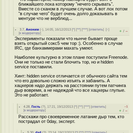
ближайшего лоха которому "нечего скрывать".
Вместе со сканом в лучшем случае. А вот лох потом
"в случае чего" будет очень долго доказывать в
ментуре что не верблюд...
3.7
,
Аноним
(
-
), 14:05, 16/12/2013 [
^
] [
^^
] [
^^^
] [
ответить
]
[
↑
]
+
–
/
[
к модератору
]
Эксперименты показали что нынче бывает проще
взять открытый сокс5 чем тор :). Особенно в случае
IRC, где банхаммерами махать умеют.
Наиболее культурно в этом плане поступили Freenode.
Они не только не стали блочить тор, но и hidden
service поставили.
Хинт: hidden service отличается от обычного сайта тем
что его довольно сложно изъять и забанить. А
хацкеров надо держать на расстоянии путем патчинга
дыр вовремя, а не надеждой что все хацкеры глупые.
Это не работает.
4.28
,
Гость
(
?
), 17:21, 19/12/2013 [
^
] [
^^
] [
^^^
] [
ответить
]
–1
[
к модератору
]
+
–
/
Расскажи про своевременное латание дыр тем, кто
пострадал от 0day, эксперт.
5.30
,
dxd
(
?
), 23:14, 19/12/2013 [
^
] [
^^
] [
^^^
] [
ответить
]