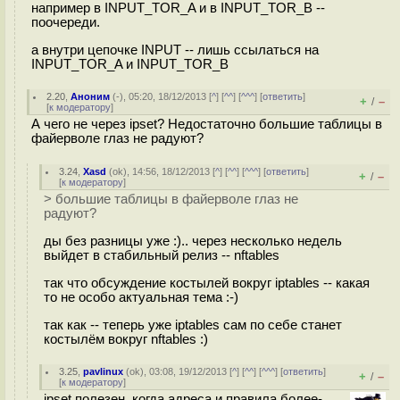
например в INPUT_TOR_A и в INPUT_TOR_B --
поочереди.
а внутри цепочке INPUT -- лишь ссылаться на
INPUT_TOR_A и INPUT_TOR_B
2.20
,
Аноним
(
-
), 05:20, 18/12/2013 [
^
] [
^^
] [
^^^
] [
ответить
]
+
–
/
[
к модератору
]
А чего не через ipset? Недостаточно большие таблицы в
файерволе глаз не радуют?
3.24
,
Xasd
(
ok
), 14:56, 18/12/2013 [
^
] [
^^
] [
^^^
] [
ответить
]
+
–
/
[
к модератору
]
> большие таблицы в файерволе глаз не
радуют?
ды без разницы уже :).. через несколько недель
выйдет в стабильный релиз -- nftables
так что обсуждение костылей вокруг iptables -- какая
то не особо актуальная тема :-)
так как -- теперь уже iptables сам по себе станет
костылём вокруг nftables :)
3.25
,
pavlinux
(
ok
), 03:08, 19/12/2013 [
^
] [
^^
] [
^^^
] [
ответить
]
+
–
/
[
к модератору
]
ipset полезен, когда адреса и правила более-