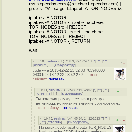
myip.opendns.com @resolver1.opendns.com) |
grep -v '^#' | xargs -L1 ipset -A TOR_NODES )&
iptables -F NOTOR
iptables -A NOTOR -m set --match-set
TOR_NODES src -j REJECT
iptables -A NOTOR -m set --match-set
TOR_NODES dst -j REJECT
iptables -A NOTOR -j RETURN
wait
8.39
,
pavlinux
(
ok
), 23:53, 22/12/2013 [
^
] [
^^
] [
^^^
]
+
–
/
[
ответить
]
[
к модератору
]
code --- a 2013-12-22 23 52 08 763948000
0400 b 2013-12-22 23 52 27 2...
текст
свёрнут,
показать
9.41
,
Аноним
(
-
), 03:38, 24/12/2013 [
^
] [
^^
] [
^^^
]
+
–
/
[
ответить
]
[
↓
] [
к модератору
]
Ты померял работу с сетью и работу с
нетлинком, но никак не влияние сортировки н...
текст свёрнут,
показать
10.43
,
pavlinux
(
ok
), 05:14, 24/12/2013 [
^
] [
^^
]
+
–
/
[
^^^
] [
ответить
]
[
к модератору
]
Пичалька code ipset create TOR_NODES
hash ip -exist ADDR dig short myip ope...