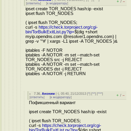
+
–
/
[
ответить
]
[
к модератору
]
ipset create TOR_NODES hash:ip -exist
ipset flush TOR_NODES
( ipset flush TOR_NODES;
curl -s
https://check.torproject.org/cgi-
bin/TorBulkExitList.py?ip=
$(dig +short
myip.opendns.com @resolver1.opendns.com) |
grep -v '^#' | xargs -L1 ipset -A TOR_NODES )&
iptables -F NOTOR
iptables -A NOTOR -m set --match-set
TOR_NODES src -j REJECT
iptables -A NOTOR -m set --match-set
TOR_NODES dst -j REJECT
iptables -A NOTOR -j RETURN
7.36
,
Аноним
(
-
), 05:40, 21/12/2013 [
^
] [
^^
] [
^^^
]
+
–
/
[
ответить
]
[
к модератору
]
Пофикшенный вариант
ipset create TOR_NODES hash:ip -exist
( ipset flush TOR_NODES;
curl -s
https://check.torproject.org/cgi-
bin/TorBulkExitList.py?ip=
$(dig +short