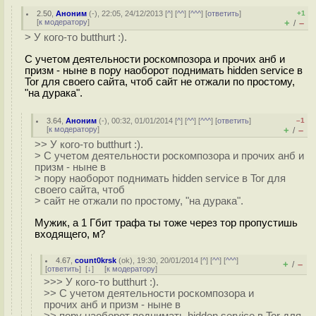
2.50
,
Аноним
(
-
), 22:05, 24/12/2013 [
^
] [
^^
] [
^^^
] [
ответить
]
+1
[
к модератору
]
+
–
/
> У кого-то butthurt :).
С учетом деятельности роскомпозора и прочих анб и
призм - ныне в пору наоборот поднимать hidden service в
Tor для своего сайта, чтоб сайт не отжали по простому,
"на дypaка".
3.64
,
Аноним
(
-
), 00:32, 01/01/2014 [
^
] [
^^
] [
^^^
] [
ответить
]
–1
[
к модератору
]
+
–
/
>> У кого-то butthurt :).
> С учетом деятельности роскомпозора и прочих анб и
призм - ныне в
> пору наоборот поднимать hidden service в Tor для
своего сайта, чтоб
> сайт не отжали по простому, "на дypaка".
Мужик, а 1 Гбит трафа ты тоже через тор пропустишь
входящего, м?
4.67
,
count0krsk
(
ok
), 19:30, 20/01/2014 [
^
] [
^^
] [
^^^
]
+
–
/
[
ответить
]
[
↓
] [
к модератору
]
>>> У кого-то butthurt :).
>> С учетом деятельности роскомпозора и
прочих анб и призм - ныне в