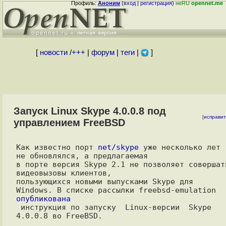
Профиль:
Аноним
(
вход
|
регистрация
)
неRU
opennet.me
[
новости
/
+++
|
форум
|
теги
|
]
Запуск Linux Skype 4.0.0.8 под
[
исправит
управлением FreeBSD
Как известно порт 
net/skype
 уже несколько лет 
не обновлялся, а предлагаемая

в порте версия Skype 2.1 не позволяет совершать
видеовызовы клиентов,

пользующихся новыми выпусками Skype для 
опубликована

 инструкция по запуску  Linux-версии  Skype 
4.0.0.8 во FreeBSD.
