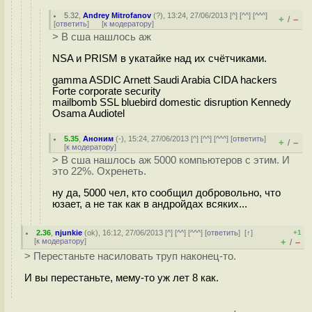
5.32
,
Andrey Mitrofanov
(
?
), 13:24, 27/06/2013 [
^
] [
^^
] [
^^^
]
+
–
/
[
ответить
]
[
к модератору
]
> В сша нашлось аж
NSA и PRISM в укатайке над их счётчиками.
gamma ASDIC Arnett Saudi Arabia CIDA hackers
Forte corporate security
mailbomb SSL bluebird domestic disruption Kennedy
Osama Audiotel
5.35
,
Аноним
(
-
), 15:24, 27/06/2013 [
^
] [
^^
] [
^^^
] [
ответить
]
+
–
/
[
к модератору
]
> В сша нашлось аж 5000 компьютеров с этим. И
это 22%. Охренеть.
ну да, 5000 чел, кто сообщил добровольно, что
юзает, а не так как в андройдах всяких...
2.36
,
njunkie
(
ok
), 16:12, 27/06/2013 [
^
] [
^^
] [
^^^
] [
ответить
]
[
↑
]
+1
[
к модератору
]
+
–
/
> Перестаньте насиловать труп наконец-то.
И вы перестаньте, мему-то уж лет 8 как.