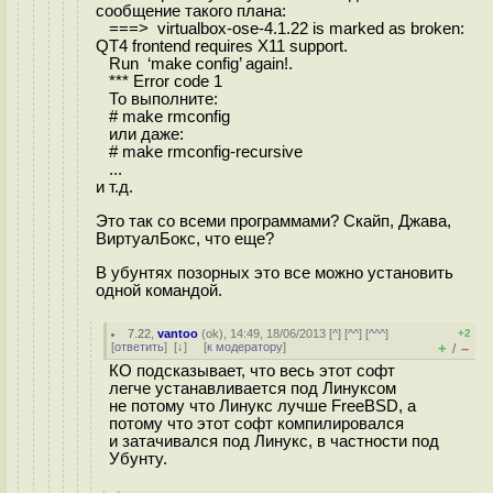
сообщение такого плана:
===> virtualbox-ose-4.1.22 is marked as broken:
QT4 frontend requires X11 support.
Run ‘make config’ again!.
*** Error code 1
То выполните:
# make rmconfig
или даже:
# make rmconfig-recursive
...
и т.д.
Это так со всеми программами? Скайп, Джава,
ВиртуалБокс, что еще?
В убунтях позорных это все можно установить
одной командой.
7.22
,
vantoo
(
ok
), 14:49, 18/06/2013 [
^
] [
^^
] [
^^^
]
+2
[
ответить
]
[
↓
] [
к модератору
]
+
–
/
КО подсказывает, что весь этот софт
легче устанавливается под Линуксом
не потому что Линукс лучше FreeBSD, а
потому что этот софт компилировался
и затачивался под Линукс, в частности под
Убунту.