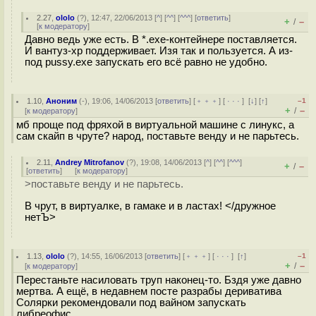
2.27
,
ololo
(
?
), 12:47, 22/06/2013 [
^
] [
^^
] [
^^^
] [
ответить
]
+
–
/
[
к модератору
]
Давно ведь уже есть. В *.ехе-контейнере поставляется.
И вантуз-хр поддерживает. Изя так и пользуется. А из-
под pussy.exe запускать его всё равно не удобно.
1.10
,
Аноним
(
-
), 19:06, 14/06/2013 [
ответить
] [
﹢﹢﹢
] [
· · ·
]
[
↓
] [
↑
]
–1
+
–
/
[
к модератору
]
мб проще под фряхой в виртуальной машине с линукс, а
сам скайп в чруте? народ, поставьте венду и не парьтесь.
2.11
,
Andrey Mitrofanov
(
?
), 19:08, 14/06/2013 [
^
] [
^^
] [
^^^
]
+
–
/
[
ответить
]
[
к модератору
]
>поставьте венду и не парьтесь.
В чрут, в виртуалке, в гамаке и в ластах! </дружное
нетЪ>
1.13
,
ololo
(
?
), 14:55, 16/06/2013 [
ответить
] [
﹢﹢﹢
] [
· · ·
]
[
↑
]
–1
+
–
/
[
к модератору
]
Перестаньте насиловать труп наконец-то. Бздя уже давно
мертва. А ещё, в недавнем посте разрабы дериватива
Солярки рекомендовали под вайном запускать
либреофис.