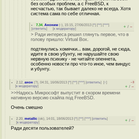
без особых проблем, а с FreeBSD, к
несчастью, так бывает далеко не всегда. Хотя
система сама по себе отличная.
7.34
,
Аноним
(
-
), 15:15, 27/06/2013 [
^
] [
^^
] [
^^^
]
+
–
/
[
ответить
]
[
к модератору
]
> Ради интереса решил глянуть первое, что в
голову пришло: Virtual Box.
подтянулись хомячки... вам, дорогой, не сюда,
идите в свою убунту, не нарушайте свою
нервную психику - не читайте опеннета,
особенно новости про что-то иное, чем виндус
и убунту.
2.12
,
анон
(
?
), 04:31, 16/06/2013 [
^
] [
^^
] [
^^^
] [
ответить
]
[
↑
]
–3
[
к модератору
]
+
–
/
>>Надюсь Микрософт выпустит в скором времени
нативную версию скайпа под FreeBSD.
Очень смешно
2.20
,
metallic
(
ok
), 14:01, 18/06/2013 [
^
] [
^^
] [
^^^
] [
ответить
]
+
–
/
[
к модератору
]
Ради десяти пользователей?