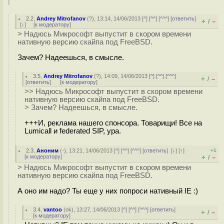
2.2
,
Andrey Mitrofanov
(
?
), 13:14, 14/06/2013 [
^
] [
^^
] [
^^^
] [
ответить
]
+
–
/
[
↓
] [
к модератору
]
> Надюсь Микрософт выпустит в скором времени
нативную версию скайпа под FreeBSD.
Зачем? Надеешься, в смысле.
3.5
,
Andrey Mitrofanov
(
?
), 14:09, 14/06/2013 [
^
] [
^^
] [
^^^
]
+
–
/
[
ответить
]
[
к модератору
]
>> Надюсь Микрософт выпустит в скором времени
нативную версию скайпа под FreeBSD.
> Зачем? Надеешься, в смысле.
+++И, реклама нашего спонсора. Товарищи! Все на
Lumicall и federated SIP, ура.
2.3
,
Аноним
(
-
), 13:21, 14/06/2013 [
^
] [
^^
] [
^^^
] [
ответить
]
[
↓
] [
↑
]
+1
[
к модератору
]
+
–
/
> Надюсь Микрософт выпустит в скором времени
нативную версию скайпа под FreeBSD.
А оно им надо? Ты еще у них попроси нативный IE :)
3.4
,
vantoo
(
ok
), 13:27, 14/06/2013 [
^
] [
^^
] [
^^^
] [
ответить
]
+
–
/
[
к модератору
]