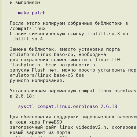
и выполняем

После этого копируем собранные библиотеки в 
/compat/linux

Ставим символическую ссылку libtiff.so.3 на 
libtiff.so.4. 

Замена библиотек, вместо установки порта 
emulators/linux_base-c6, необходима

для сохранения совместимости с linux-f10-
flashplugin. Если потребности в

запуске Flash нет, можно просто установить порт
emulators/linux_base-c6 без

ручного копирования.

Устанавливаем переменную compat.linux.osrelease
в 2.6.18:

Для обеспечения поддержки видеовызовов заменяем
в коде ядра FreeBSD

заголовочный файл linux_videodev2.h, скопировав
новый вариант из порта  