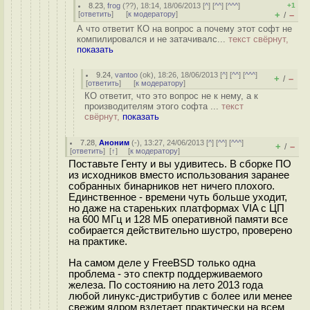
8.23
,
frog
(
??
), 18:14, 18/06/2013 [
^
] [
^^
] [
^^^
]
+1
[
ответить
]
[
к модератору
]
+
–
/
А что ответит КО на вопрос а почему этот софт не
компилировался и не затачивалс...
текст свёрнут,
показать
9.24
,
vantoo
(
ok
), 18:26, 18/06/2013 [
^
] [
^^
] [
^^^
]
+
–
/
[
ответить
]
[
к модератору
]
КО ответит, что это вопрос не к нему, а к
производителям этого софта ...
текст
свёрнут,
показать
7.28
,
Аноним
(
-
), 13:27, 24/06/2013 [
^
] [
^^
] [
^^^
]
+
–
/
[
ответить
]
[
↑
] [
к модератору
]
Поставьте Генту и вы удивитесь. В сборке ПО
из исходников вместо использования заранее
собранных бинарников нет ничего плохого.
Единственное - времени чуть больше уходит,
но даже на стареньких платформах VIA с ЦП
на 600 МГц и 128 МБ оперативной памяти все
собирается действительно шустро, проверено
на практике.
На самом деле у FreeBSD только одна
проблема - это спектр поддерживаемого
железа. По состоянию на лето 2013 года
любой линукс-дистрибутив с более или менее
свежим ядром взлетает практически на всем