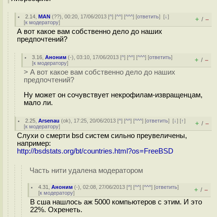
2.14
,
MAN
(
??
), 00:20, 17/06/2013 [
^
] [
^^
] [
^^^
] [
ответить
]
[
↓
]
+
–
/
[
к модератору
]
А вот какое вам собственно дело до наших
предпочтений?
3.16
,
Аноним
(
-
), 03:10, 17/06/2013 [
^
] [
^^
] [
^^^
] [
ответить
]
+
–
/
[
к модератору
]
> А вот какое вам собственно дело до наших
предпочтений?
Ну может он сочувствует некрофилам-извращенцам,
мало ли.
2.25
,
Arsenau
(
ok
), 17:25, 20/06/2013 [
^
] [
^^
] [
^^^
] [
ответить
]
[
↓
] [
↑
]
+
–
/
[
к модератору
]
Слухи о смерти bsd систем сильно преувеличены,
например:
http://bsdstats.org/bt/countries.html?os=FreeBSD
Часть нити удалена модератором
4.31
,
Аноним
(
-
), 02:08, 27/06/2013 [
^
] [
^^
] [
^^^
] [
ответить
]
+
–
/
[
к модератору
]
В сша нашлось аж 5000 компьютеров с этим. И это
22%. Охренеть.