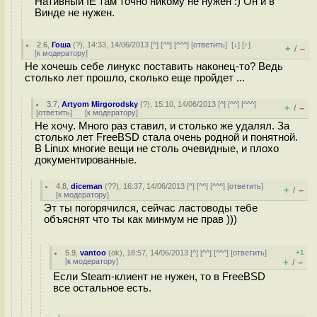
Нативный IE там точно никому не нужен :) Он и в
Винде не нужен.
2.6
,
Гоша
(
?
), 14:33, 14/06/2013 [
^
] [
^^
] [
^^^
] [
ответить
]
[
↓
] [
↑
]
+
–
/
[
к модератору
]
Не хочешь себе линукс поставить наконец-то? Ведь
столько лет прошло, сколько еще пройдет ...
3.7
,
Artyom Mirgorodsky
(
?
), 15:10, 14/06/2013 [
^
] [
^^
] [
^^^
]
+
–
/
[
ответить
]
[
к модератору
]
Не хочу. Много раз ставил, и столько же удалял. За
столько лет FreeBSD стала очень родной и понятной.
В Linux многие вещи не столь очевидные, и плохо
документированные.
4.8
,
diceman
(
??
), 16:37, 14/06/2013 [
^
] [
^^
] [
^^^
] [
ответить
]
+
–
/
[
к модератору
]
Эт ты погорячился, сейчас ластоводы тебе
объяснят что ты как минмум не прав )))
5.9
,
vantoo
(
ok
), 18:57, 14/06/2013 [
^
] [
^^
] [
^^^
] [
ответить
]
+1
[
к модератору
]
+
–
/
Если Steam-клиент не нужен, то в FreeBSD
все остальное есть.