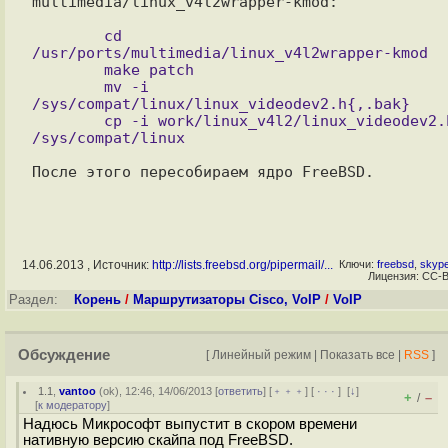
multimedia/linux_v4l2wrapper-kmod:

        cd 
/usr/ports/multimedia/linux_v4l2wrapper-kmod

        make patch

        mv -i 
/sys/compat/linux/linux_videodev2.h{,.bak}

        cp -i work/linux_v4l2/linux_videodev2.h 
14.06.2013 , Источник:
http://lists.freebsd.org/pipermail/...
Ключи:
freebsd
,
skyp
Лицензия: CC-
Раздел:
Корень
/
Маршрутизаторы Cisco, VoIP
/
VoIP
Обсуждение
[
Линейный режим
|
Показать все
|
RSS
]
1.1
,
vantoo
(
ok
), 12:46, 14/06/2013 [
ответить
] [
﹢﹢﹢
] [
· · ·
]
[
↓
]
+
–
/
[
к модератору
]
Надюсь Микрософт выпустит в скором времени
нативную версию скайпа под FreeBSD.