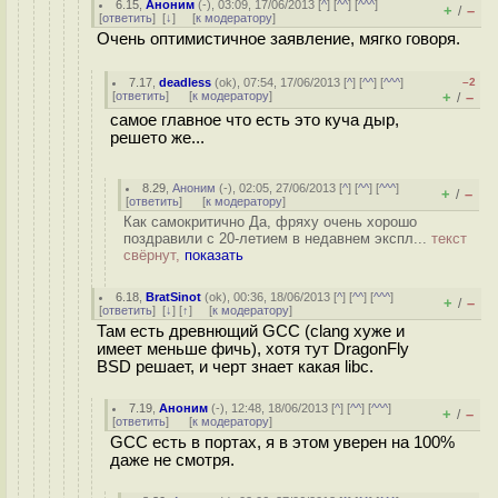
6.15
,
Аноним
(
-
), 03:09, 17/06/2013 [
^
] [
^^
] [
^^^
]
+
–
/
[
ответить
]
[
↓
] [
к модератору
]
Очень оптимистичное заявление, мягко говоря.
7.17
,
deadless
(
ok
), 07:54, 17/06/2013 [
^
] [
^^
] [
^^^
]
–2
[
ответить
]
[
к модератору
]
+
–
/
самое главное что есть это куча дыр,
решето же...
8.29
,
Аноним
(
-
), 02:05, 27/06/2013 [
^
] [
^^
] [
^^^
]
+
–
/
[
ответить
]
[
к модератору
]
Как самокритично Да, фряху очень хорошо
поздравили с 20-летием в недавнем экспл...
текст
свёрнут,
показать
6.18
,
BratSinot
(
ok
), 00:36, 18/06/2013 [
^
] [
^^
] [
^^^
]
+
–
/
[
ответить
]
[
↓
] [
↑
] [
к модератору
]
Там есть древнющий GCC (clang хуже и
имеет меньше фичь), хотя тут DragonFly
BSD решает, и черт знает какая libc.
7.19
,
Аноним
(
-
), 12:48, 18/06/2013 [
^
] [
^^
] [
^^^
]
+
–
/
[
ответить
]
[
к модератору
]
GCC есть в портах, я в этом уверен на 100%
даже не смотря.