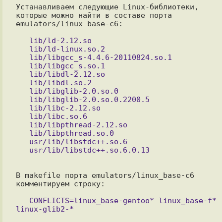
Устанавливаем следующие Linux-библиотеки, 
которые можно найти в составе порта  
emulators/linux_base-c6:

   lib/ld-2.12.so

   lib/ld-linux.so.2

   lib/libgcc_s-4.4.6-20110824.so.1

   lib/libgcc_s.so.1

   lib/libdl-2.12.so

   lib/libdl.so.2

   lib/libglib-2.0.so.0

   lib/libglib-2.0.so.0.2200.5

   lib/libc-2.12.so

   lib/libc.so.6

   lib/libpthread-2.12.so

   lib/libpthread.so.0

   usr/lib/libstdc++.so.6

В makefile порта emulators/linux_base-c6 
комментируем строку:

   CONFLICTS=linux_base-gentoo* linux_base-f* 