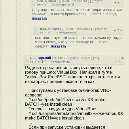
8.30
,
Аноним
(
-
), 02:06, 27/06/2013 [
^
] [
^^
] [
^^^
]
+
–
/
[
ответить
]
[
к модератору
]
Да у вас там все такое что чисто теоретически все
зашибись, а чисто практически ...
текст свёрнут,
показать
9.33
,
Аноним
(
-
), 15:08, 27/06/2013 [
^
] [
^^
] [
^^^
]
+
–
/
[
ответить
]
[
к модератору
]
поставить нужный софт - это костыльно ну тогда
я вам скажу, что у вас вообще ве...
текст
свёрнут,
показать
6.21
,
Горький
(
?
), 14:17, 18/06/2013 [
^
] [
^^
] [
^^^
]
–1
[
ответить
]
[
↑
] [
к модератору
]
+
–
/
Ради интереса решил глянуть первое, что в
голову пришло: Virtual Box. Написал в гугле
"Virtual Box FreeBSD" и начал открывать статьи
на хабрах, полные секаса типа как:
Приступаем к установке библиотек VNC-
сервера:
# cd /usr/ports/net/libvncserver && make
BATCH=yes install clean
Теперь — модули ядра VirtualBox:
# cd /usr/ports/emulators/virtualbox-ose-kmod &&
make BATCH=yes install clean
...
Если при запуске установки выдается