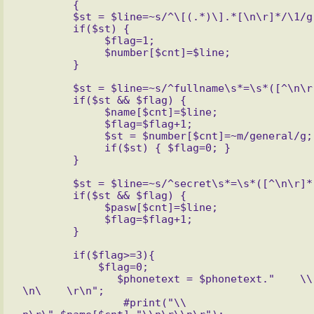
        {

        $st = $line=~s/^\[(.*)\].*[\n\r]*/\1/g;

        if($st) { 

             $flag=1; 

             $number[$cnt]=$line;  

        $st = $line=~s/^fullname\s*=\s*([^\n\r]*)\s.*/\1/g;

        if($st && $flag) { 

             $name[$cnt]=$line; 

             $flag=$flag+1;

             $st = $number[$cnt]=~m/general/g;

             if($st) { $flag=0; }

        $st = $line=~s/^secret\s*=\s*([^\n\r]*)\s.*/\1/g;

        if($st && $flag) { 

             $pasw[$cnt]=$line; 

             $flag=$flag+1; 

        if($flag>=3){ 

            $flag=0;

               $phonetext = $phonetext."    \\r\n\      ".$name[$cnt]."\\r                                                                                                                                                              
\n\    \r\n";

                #print("\\                                                                                                                                                              