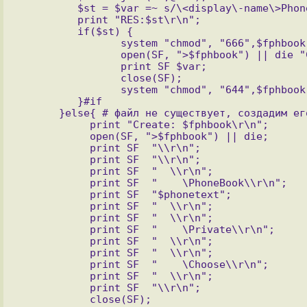
         $st = $var =~ s/\<display\-name\>PhoneBook\<\/display\-name\>.+?<\/list>/$phonemask1$phonetext$phonemask2/si;

         print "RES:$st\r\n";

         if($st) {

                system "chmod", "666",$fphbook;

                open(SF, ">$fphbook") || die "Can't open file write $fphbook";

                print SF $var;

                close(SF);

                system "chmod", "644",$fphbook;

         }#if

      }else{ # файл не существует, создадим его

           print "Create: $fphbook\r\n";

           open(SF, ">$fphbook") || die;

           print SF  "\\r\n";

           print SF  "\\r\n";

           print SF  "  \\r\n";

           print SF  "    \PhoneBook\\r\n";

           print SF  "$phonetext";

           print SF  "  \\r\n";

           print SF  "  \\r\n";

           print SF  "    \Private\\r\n";

           print SF  "  \\r\n";

           print SF  "  \\r\n";

           print SF  "    \Choose\\r\n";

           print SF  "  \\r\n";

           print SF  "\\r\n";

           close(SF);
