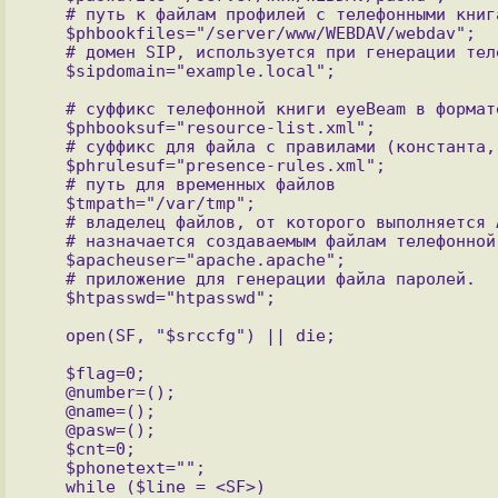
   # путь к файлам профилей с телефонными книгами пользователей (создаётся автоматически, перезаписывается)

   $phbookfiles="/server/www/WEBDAV/webdav";

   # домен SIP, используется при генерации телефонных книг

   # суффикс телефонной книги eyeBeam в формате XML, для webdav  (константа, не менять!)

   $phbooksuf="resource-list.xml";

   # суффикс для файла с правилами (константа, не менять!)

   $phrulesuf="presence-rules.xml";

   # путь для временных файлов

   $tmpath="/var/tmp";

   # владелец файлов, от которого выполняется Apache ( автоматически  

   # назначается создаваемым файлам телефонной книги и файлу паролей )

   $apacheuser="apache.apache";

   # приложение для генерации файла паролей.

   $flag=0;

   @number=();

   @name=();

   @pasw=();

   $cnt=0;

   $phonetext="";

   while ($line = <SF>)
