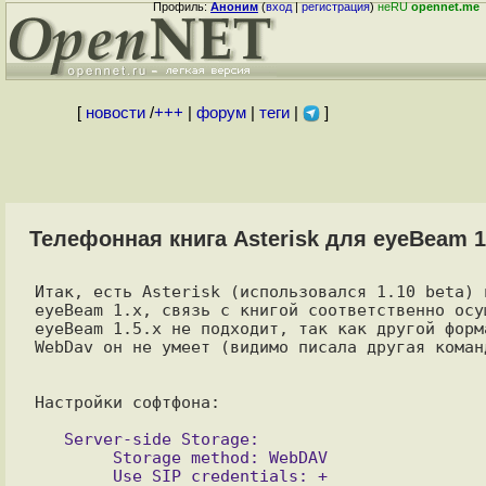
Профиль:
Аноним
(
вход
|
регистрация
)
неRU
opennet.me
[
новости
/
+++
|
форум
|
теги
|
]
Телефонная книга Asterisk для eyeBeam 1
Итак, есть Asterisk (использовался 1.10 beta) 
eyeBeam 1.x, связь с книгой соответственно осу
eyeBeam 1.5.x не подходит, так как другой форм
WebDav он не умеет (видимо писала другая команд
Настройки софтфона:

   Server-side Storage:

	Storage method: WebDAV

	Use SIP credentials: +
