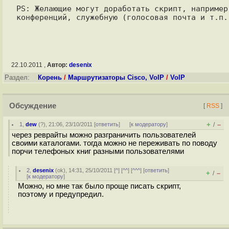
PS: Желающие могут доработать скрипт, например
22.10.2011 ,
Автор:
desenix
Раздел:
Корень
/
Маршрутизаторы Cisco, VoIP
/
VoIP
Обсуждение
[
RSS
]
+
–
1
,
dew
(
?
), 21:06, 23/10/2011 [
ответить
]
[
к модератору
]
/
через реврайты можно разграничить пользователей
своими каталогами. тогда можно не переживать по поводу
порчи телефоных книг разными пользователями
2
,
desenix
(
ok
), 14:31, 25/10/2011 [
^
] [
^^
] [
^^^
] [
ответить
]
+
–
/
[
к модератору
]
Можно, но мне так было проще писать скрипт,
поэтому и предупредил.