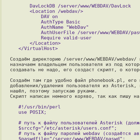
       DavLockDB /server/www/WEBDAV/DavLock

       <Location /webdav/>

           DAV on

           AuthType Basic

           AuthName "WebDav"

           AuthUserFile /server/www/WEBDAV/paswd

           Require valid-user

       </Location>

Создаём директорию /server/www/WEBDAV/webdav/ 
назначаем владельцем пользователя из под котор
создавать не надо, его создаст скрипт, о которо
Создаём там где удобно файл phonebook.pl, его 
добавления/удаления пользователя из Asterisk, 
нашёл, поэтому запускаю руками.

Скрипт написан немного коряво, так как пишу на
   #!/usr/bin/perl

   # путь к файлу пользователей Asterisk (должен существовать)

   $srccfg="/etc/asterisk/users.conf";

   # путь к файлу паролей webdav (создаётся автоматически, перезаписывается)

   $paswdfile="/server/www/WEBDAV/paswd";
