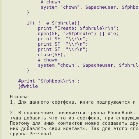
           # chown

           system "chown", $apacheuser, $fphbook;

      if( ! -e $fphrule){

          print "Create: $fphrule\r\n";

          open(SF, ">$fphrule") || die;

          print SF  "\\r\n";

          print SF  "\\r\n";

          print SF  "\\r\n";

          close(SF);

          # chown

          system "chown", $apacheuser, $fphrule;

   #print "$fphbook\r\n";

Нюансы:

1. Для данного софтфона, книга подгружается и 
2. В справочнике появляется группа PhoneBook, 
туда добавить что-то из софтфона, при следующе
Поэтому для иных контактов можно создавать дру
них добавлять свои контакты. Так для этого спе
группа Personal.
