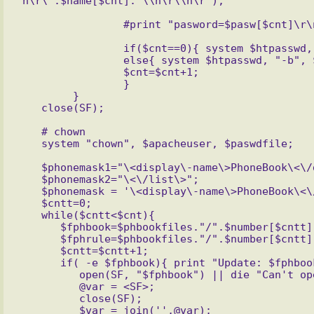
n\r\".$name[$cnt]."\\n\r\\n\r");

                if($cnt==0){ system $htpasswd, "-bc", $paswdfile, $number[$cnt], $pasw[$cnt]; }

                else{ system $htpasswd, "-b", $paswdfile, $number[$cnt], $pasw[$cnt]; }

                $cnt=$cnt+1;

                }

        }

   # chown

   $phonemask1="\<display\-name\>PhoneBook\<\/display\-name\>\r\n";

   $phonemask2="\<\/list\>";

   $phonemask = '\<display\-name\>PhoneBook\<\/display\-name\>.*?\<\/list\>';

   $cntt=0;

   while($cntt<$cnt){

      $fphbook=$phbookfiles."/".$number[$cntt].".". $sipdomain.".".$phbooksuf;

      $fphrule=$phbookfiles."/".$number[$cntt].".". $sipdomain.".".$phrulesuf;

      $cntt=$cntt+1;

      if( -e $fphbook){ print "Update: $fphbook\r\n";

         open(SF, "$fphbook") || die "Can't open file read $fphbook";

         @var = <SF>;

         close(SF);

         $var = join('',@var);
