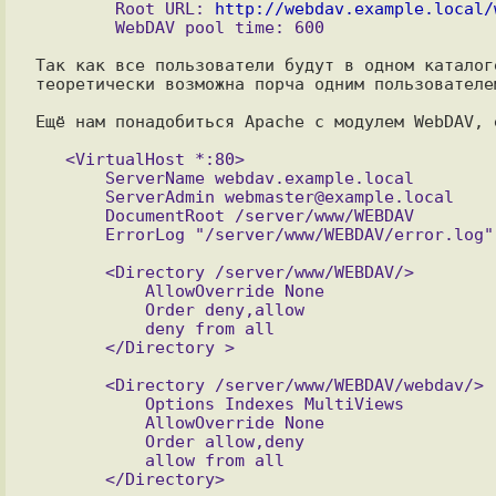
	Root URL: 
http://webdav.example.local/
Так как все пользователи будут в одном каталог
теоретически возможна порча одним пользователе
Ещё нам понадобиться Apache с модулем WebDAV, 
   <VirtualHost *:80>

       ServerName webdav.example.local

       ServerAdmin webmaster@example.local

       DocumentRoot /server/www/WEBDAV

       <Directory /server/www/WEBDAV/>

           AllowOverride None

           Order deny,allow

           deny from all

       <Directory /server/www/WEBDAV/webdav/>

           Options Indexes MultiViews

           AllowOverride None

           Order allow,deny

           allow from all
