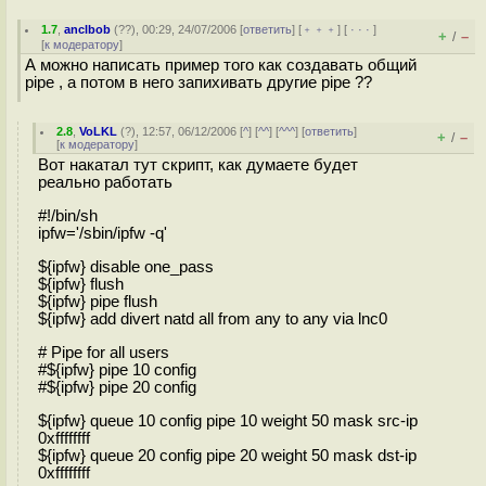
1.7
,
anclbob
(
??
), 00:29, 24/07/2006 [
ответить
] [
﹢﹢﹢
] [
· · ·
]
+
–
/
[
к модератору
]
А можно написать пример того как создавать общий
pipe , а потом в него запихивать другие pipe ??
2.8
,
VoLKL
(
?
), 12:57, 06/12/2006 [
^
] [
^^
] [
^^^
] [
ответить
]
+
–
/
[
к модератору
]
Вот накатал тут скрипт, как думаете будет
реально работать
#!/bin/sh
ipfw='/sbin/ipfw -q'
${ipfw} disable one_pass
${ipfw} flush
${ipfw} pipe flush
${ipfw} add divert natd all from any to any via lnc0
# Pipe for all users
#${ipfw} pipe 10 config
#${ipfw} pipe 20 config
${ipfw} queue 10 config pipe 10 weight 50 mask src-ip
0xffffffff
${ipfw} queue 20 config pipe 20 weight 50 mask dst-ip
0xffffffff