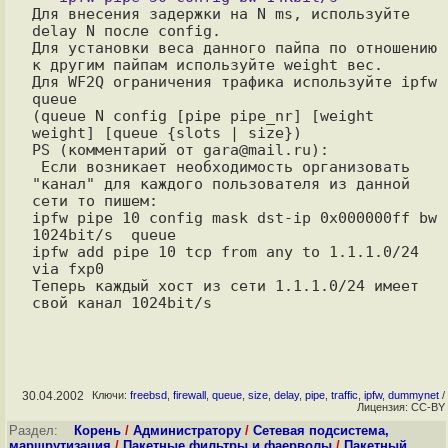
Для внесения задержки на N ms, используйте 
delay N после config.

Для установки веса данного пайпа по отношению 
к другим пайпам используйте weight вес.

Для WF2Q ограничения трафика используйте ipfw 
queue

(queue N config [pipe pipe_nr] [weight 
weight] [queue {slots | size})

PS (комментарий от gara@mail.ru):

 Если возникает необходимость организовать 
"канал" для каждого пользователя из данной 
сети то пишем:

ipfw pipe 10 config mask dst-ip 0x000000ff bw 
1024bit/s  queue

ipfw add pipe 10 tcp from any to 1.1.1.0/24 
via fxp0

Теперь каждый хост из сети 1.1.1.0/24 имеет 
30.04.2002
Ключи:
freebsd
,
firewall
,
queue
,
size
,
delay
,
pipe
,
traffic
,
ipfw
,
dummynet
/
Лицензия: CC-BY
Раздел:
Корень
/
Администратору
/
Сетевая подсистема,
маршрутизация
/
Пакетные фильтры и фаерволы
/
Пакетный