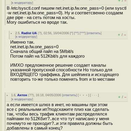
+
–
/
[
к модератору
]
В /etc/sysctl.conf пишем net.inet.ip.fw.one_pass=0 (или sysctl
-w net.inet.ip.fw.one_pass=0). Ну и соответсвенно создаем
две pipe - на сеть потом на хосты.
Могу ошибиться но вроде так.
2.5
,
Radist UA
(
?
), 02:56, 16/04/2006 [
^
] [
^^
] [
^^^
] [
ответить
]
+
–
/
[
к модератору
]
Именно так.
net.inet.ip.fw.one_pass=0
Сначала общий пайп на 5Mbit/s
Потом пайп на 512Kbit/s для каждого
ИМХО предложенное решение создает каналы
указанной пропускной способности Но только для
ВХОДЯЩЕГО траффика. Для шейпинга и исходящего
повторить то-же только поменять from и to местами
1.6
,
Антон
(
??
), 16:18, 04/05/2006 [
ответить
] [
﹢﹢﹢
] [
· · ·
]
+
–
/
[
к модератору
]
а если имеется шлюз в инет, но машины при этом
все с реальными ип?подскажите плиз как сделать
так, чтобы весь трафик клиентам распределялся
пайпами по 512Кбит?..все что тут написано у меня
почемуто не проходит?..и эти правила должны быть
добавлены в самый конец?