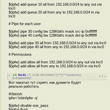
${ipfw} add queue 10 all from 192.168.0.0/24 to any out via
lnc0
${ipfw} add queue 20 all from any to 192.168.0.0/24 in via
lnc0
# Pipe for each user
${ipfw} pipe 30 config bw 128Kbit/s mask src-ip 0xffffffff
${ipfw} pipe 40 config bw 128Kbit/s mask dst-ip 0xffffffff
${ipfw} add pipe 30 all from 192.168.0.0/24 to any out via lnc0
${ipfw} add pipe 40 all from any to 192.168.0.0/24 in via lnc0
# Permissions
${ipfw} add allow all from 192.168.0.0/24 to any out via lnc0
${ipfw} add allow all from any to 192.168.0.0/24 in via lnc0
2.9
,
VoLKL
(
?
), 12:58, 06/12/2006 [
^
] [
^^
] [
^^^
] [
ответить
]
+
–
/
[
к модератору
]
Вот накатал тут скрипт, как думаете будет
реально работать
#!/bin/sh
ipfw='/sbin/ipfw -q'
${ipfw} disable one_pass
${ipfw} flush