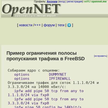
Профиль:
Аноним
(
вход
|
регистрация
)
неRU
opennet.me
[
новости
/
+++
|
форум
|
теги
|
]
Пример ограничения полосы
[
исправить
]
пропускания трафика в FreeBSD
   options         DUMMYNET

Ограничиваем трафик для сеток 1.1.1.0/24 и 
   ipfw add pipe 50 tcp from any to 
1.1.1.0/24 via fxp0

   ipfw add pipe 50 tcp from any to 
3.3.3.0/24 via fxp0
