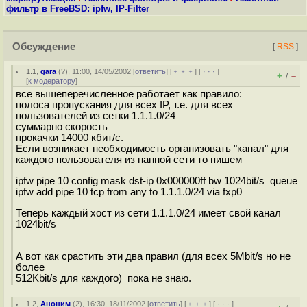
фильтр в FreeBSD: ipfw, IP-Filter
Обсуждение
[
RSS
]
1.1
,
gara
(
?
), 11:00, 14/05/2002 [
ответить
] [
﹢﹢﹢
] [
· · ·
]
+
–
/
[
к модератору
]
все вышеперечисленное работает как правило:
полоса пропускания для всех IP, т.е. для всех
пользователей из сетки 1.1.1.0/24
суммарно скорость
прокачки 14000 кбит/с.
Если возникает необходимость организовать "канал" для
каждого пользователя из нанной сети то пишем
ipfw pipe 10 config mask dst-ip 0x000000ff bw 1024bit/s queue
ipfw add pipe 10 tcp from any to 1.1.1.0/24 via fxp0
Теперь каждый хост из сети 1.1.1.0/24 имеет свой канал
1024bit/s
А вот как срастить эти два правил (для всех 5Mbit/s но не
более
512Kbit/s для каждого) пока не знаю.
1.2
,
Аноним
(
2
), 16:30, 18/11/2002 [
ответить
] [
﹢﹢﹢
] [
· · ·
]