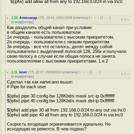
${ipfw} add allow all from any to 192.168.0.0/24 in via lnc0
1.10
,
Александр
(
??
), 12:43, 16/01/2008 [
ответить
] [
﹢﹢﹢
] [
· · ·
]
+
–
/
[
к модератору
]
Как разделить общий канал при условии:
в общем канале есть пользователи
1я очередь - пользователи с высоким приоритетом,
2я очередь - пользователи с низким приоритетом
3я очередь - все что осталось, делят между собой
пользователи с выделеной полосой 128, 256к и получали
свою полосу в случае если общая полоса не занята
пользователями с высокими приоритетами. 1 и 2
1.11
,
luser
(
??
), 10:37, 09/06/2010 [
ответить
] [
﹢﹢﹢
] [
· · ·
]
+
–
/
[
к модератору
]
Сделал так как написано выше:
# Pipe for each user
${ipfw} pipe 30 config bw 128Kbit/s mask src-ip 0xffffffff
${ipfw} pipe 40 config bw 128Kbit/s mask dst-ip 0xffffffff
${ipfw} add pipe 30 all from 192.168.0.0/24 to any out via lnc0
${ipfw} add pipe 40 all from any to 192.168.0.0/24 in via lnc0
Скорость входящая ограничивается идеально. Но
исходящая не режется. В чем подвох?