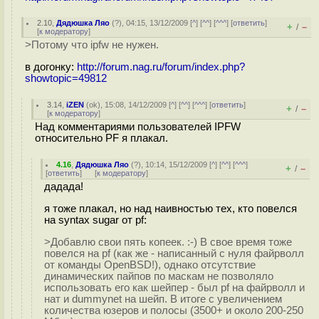
2.10
,
Дядюшка Ляо
(
?
), 04:15, 13/12/2009 [
^
] [
^^
] [
^^^
] [
ответить
]
+
–
/
[
к модератору
]
>Потому что ipfw не нужен.
в догонку:
http://forum.nag.ru/forum/index.php?
showtopic=49812
3.14
,
iZEN
(
ok
), 15:08, 14/12/2009 [
^
] [
^^
] [
^^^
] [
ответить
]
+
–
/
[
к модератору
]
Над комментариями пользователей IPFW
относительно PF я плакал.
4.16
,
Дядюшка Ляо
(
?
), 10:14, 15/12/2009 [
^
] [
^^
] [
^^^
]
+
–
/
[
ответить
]
[
к модератору
]
дадада!
я тоже плакал, но над наивностью тех, кто повелся
на syntax sugar от pf:
>Добавлю свои пять копеек. :-) В свое время тоже
повелся на pf (как же - написанный с нуля файрволл
от команды OpenBSD!), однако отсутствие
динамических пайпов по маскам не позволяло
использовать его как шейпер - был pf на файрволл и
нат и dummynet на шейп. В итоге с увеличением
количества юзеров и полосы (3500+ и около 200-250