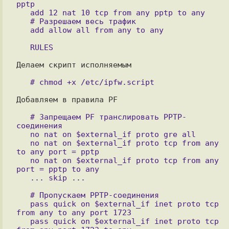
pptp

   add 12 nat 10 tcp from any pptp to any

   # Разрешаем весь трафик

   add allow all from any to any

Делаем скрипт исполняемым

Добавляем в правила PF

   # Запрещаем PF транслировать PPTP-
соединения

   no nat on $external_if proto gre all

   no nat on $external_if proto tcp from any 
to any port = pptp

   no nat on $external_if proto tcp from any 
port = pptp to any

   ... skip ...

   # Пропускаем PPTP-соединения

   pass quick on $external_if inet proto tcp 
from any to any port 1723

   pass quick on $external_if inet proto tcp 