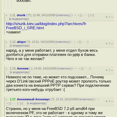
500байт.
1.11
,
shurik
(
??
), 11:49, 14/12/2009 [
ответить
] [
﹢﹢﹢
] [
· · ·
]
[
↑
]
+
–
/
[
к модератору
]
http://shurik.kiev.ua/blog/index.php?/archives/9-
FreeBSD_i_GRE.html
+камент
1.12
,
abigor
(
?
), 12:51, 14/12/2009 [
ответить
] [
﹢﹢﹢
] [
· · ·
]
+
–
/
[
к модератору
]
народ, а у меня работает, у меня отдел бухов весь
долбится для отправки платежек по pptp в банки.
Чего я не так желаю?
1.13
,
Аноним
(
-
), 14:26, 14/12/2009 [
ответить
] [
﹢﹢﹢
] [
· · ·
]
+
–
/
[
к модератору
]
Немного не по теме, но может кто подскажет... Почему
через D'Link'овский PPPoE роутер может пролезть только
два конекта на внешний PPTP сервак? При подключении
третьего кого-нибудь отрубает :(
1.17
,
Анонимный Анонимус
(
?
), 12:10, 22/12/2009 [
ответить
] [
﹢﹢
+
–
/
﹢
] [
· · ·
]
[
↓
] [
к модератору
]
Странно, но у меня на FreeBSD 7.2-p5 amd64 при
включенном PF, это не работает - к одному и тому же