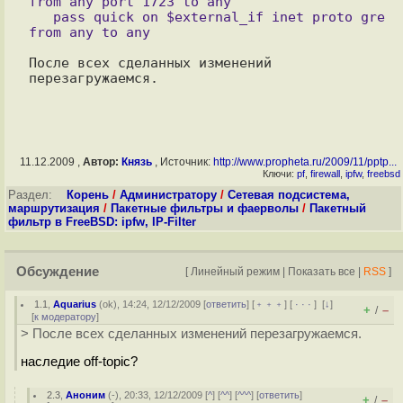
from any port 1723 to any

   pass quick on $external_if inet proto gre 
После всех сделанных изменений 
11.12.2009 ,
Автор:
Князь
, Источник:
http://www.propheta.ru/2009/11/pptp...
Ключи:
pf
,
firewall
,
ipfw
,
freebsd
Раздел:
Корень
/
Администратору
/
Сетевая подсистема,
маршрутизация
/
Пакетные фильтры и фаерволы
/
Пакетный
фильтр в FreeBSD: ipfw, IP-Filter
Обсуждение
[
Линейный режим
|
Показать все
|
RSS
]
1.1
,
Aquarius
(
ok
), 14:24, 12/12/2009 [
ответить
] [
﹢﹢﹢
] [
· · ·
]
[
↓
]
+
–
/
[
к модератору
]
> После всех сделанных изменений перезагружаемся.
наследие off-topic?
2.3
,
Аноним
(
-
), 20:33, 12/12/2009 [
^
] [
^^
] [
^^^
] [
ответить
]
+
–
/