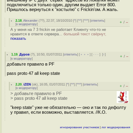
внешнему IP с двух "серых" адресов из локалки может
подключиться только один, другим выдает Error 800.
Пришлось вернуться к "костылю" с Frickin'ом. А жаль.
2.18
,
Alexander
(
??
), 22:37, 18/10/2010 [
^
] [
^^
] [
^^^
] [
ответить
]
+
–
/
[
к модератору
]
А у меня на 7 3 frickin не работает Клиенту что-то не
нравится в ответе сервера...
большой текст свёрнут,
показать
1.19
,
Дуров
(
?
), 10:50, 01/07/2011 [
ответить
] [
﹢﹢﹢
] [
· · ·
]
[
↑
]
+
–
/
[
к модератору
]
добавьте правило в PF
pass proto 47 all keep state
2.20
,
iZEN
(
ok
), 16:05, 01/07/2011 [
^
] [
^^
] [
^^^
] [
ответить
]
+
–
/
[
к модератору
]
> добавьте правило в PF
> pass proto 47 all keep state
"keep state" уже не обязательно — оно и так по дефолту
у правил, если возможно, выставляется. //К.О.
игнорирование участников
|
лог модерирования