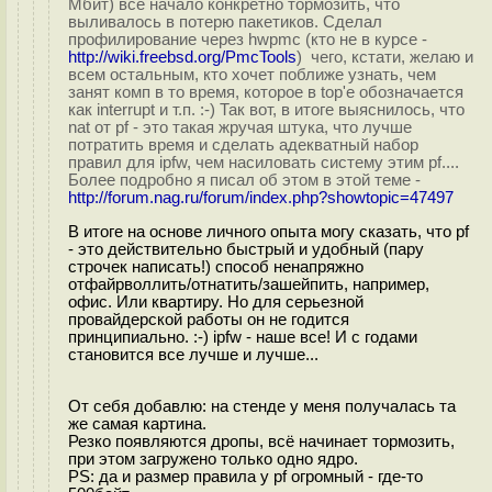
Мбит) все начало конкретно тормозить, что
выливалось в потерю пакетиков. Сделал
профилирование через hwpmc (кто не в курсе -
http://wiki.freebsd.org/PmcTools
) чего, кстати, желаю и
всем остальным, кто хочет поближе узнать, чем
занят комп в то время, которое в top'е обозначается
как interrupt и т.п. :-) Так вот, в итоге выяснилось, что
nat от pf - это такая жручая штука, что лучше
потратить время и сделать адекватный набор
правил для ipfw, чем насиловать систему этим pf....
Более подробно я писал об этом в этой теме -
http://forum.nag.ru/forum/index.php?showtopic=47497
В итоге на основе личного опыта могу сказать, что pf
- это действительно быстрый и удобный (пару
строчек написать!) способ ненапряжно
отфайрволлить/отнатить/зашейпить, например,
офис. Или квартиру. Но для серьезной
провайдерской работы он не годится
принципиально. :-) ipfw - наше все! И с годами
становится все лучше и лучше...
От себя добавлю: на стенде у меня получалась та
же самая картина.
Резко появляются дропы, всё начинает тормозить,
при этом загружено только одно ядро.
PS: да и размер правила у pf огромный - где-то