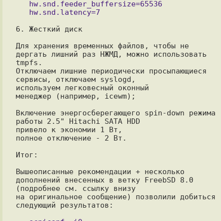
   hw.snd.feeder_buffersize=65536

6. Жесткий диск

Для хранения временных файлов, чтобы не 
дергать лишний раз НЖМД, можно использовать 
tmpfs.

Отключаем лишние периодически просыпающиеся 
сервисы, отключаем syslogd,

используем легковесный оконный

менеджер (например, icewm);

Включение энергосберегающего spin-down режима 
работы 2.5" Hitachi SATA HDD

привело к экономии 1 Вт,

полное отключение - 2 Вт.

Итог:

Вышеописанные рекомендации + несколько 
дополнений внесенных в ветку FreebSD 8.0

(подробнее см. ссылку внизу

на оригинальное сообщение) позволили добиться 
следующий результатов:
