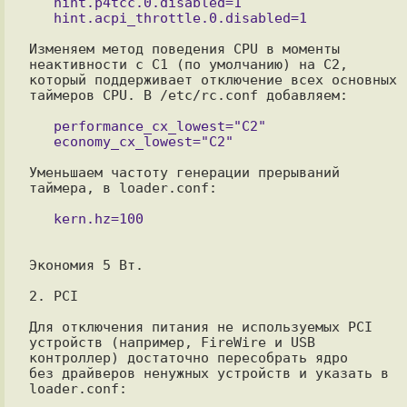
   hint.p4tcc.0.disabled=1

Изменяем метод поведения CPU в моменты 
неактивности с C1 (по умолчанию) на C2, 

который поддерживает отключение всех основных 
таймеров CPU. В /etc/rc.conf добавляем:

   performance_cx_lowest="C2"

Уменьшаем частоту генерации прерываний 
таймера, в loader.conf:

Экономия 5 Вт.

2. PCI 

Для отключения питания не используемых PCI 
устройств (например, FireWire и USB

контроллер) достаточно пересобрать ядро

без драйверов ненужных устройств и указать в 
loader.conf:
