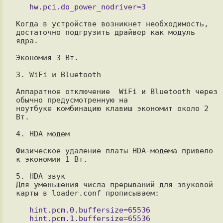
Когда в устройстве возникнет необходимость, 
достаточно подгрузить драйвер как модуль 
ядра.

Экономия 3 Вт.

3. WiFi и Bluetooth

Аппаратное отключение  WiFi и Bluetooth через 
обычно предусмотренную на

ноутбуке комбинацию клавиш экономит около 2 
Вт.

4. HDA модем

Физическое удаление платы HDA-модема привело 
к экономии 1 Вт.

5. HDA звук

Для уменьшения числа прерываний для звуковой 
карты в loader.conf прописываем:

   hint.pcm.0.buffersize=65536

   hint.pcm.1.buffersize=65536
