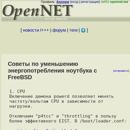
Профиль:
Аноним
(
вход
|
регистрация
)
неRU
opennet.me
[
новости
/
+++
|
форум
|
теги
|
]
Советы по уменьшению
энергопотребления ноутбука с
[
исправить
]
FreeBSD
1. CPU

Включение демона powerd позволяет менять 
частоту/вольтаж CPU в зависимости от 
нагрузки.

Отключаем "p4tcc" и "throttling" в пользу 
более эффективного EIST. В /boot/loader.conf:
