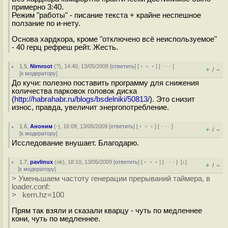
примерно 3:40.
Режим "работы" - писание текста + крайне неспешное
ползание по и-нету.
Основа хардкора, кроме "отключено всё неиспользуемое"
- 40 герц рефреш рейт. Жесть.
1.5
,
Nirnroot
(
?
), 14:40, 13/05/2009 [
ответить
] [
﹢﹢﹢
] [
· · ·
]
+
–
/
[
к модератору
]
До кучи: полезно поставить программу для снижения
количества парковок головок диска
(
http://habrahabr.ru/blogs/bsdelniki/50813/
). Это снизит
износ, правда, увеличит энергопотребление.
1.6
,
Аноним
(
-
), 16:09, 13/05/2009 [
ответить
] [
﹢﹢﹢
] [
· · ·
]
+
–
/
[
к модератору
]
Исследование внушает. Благодарю.
1.7
,
pavlinux
(
ok
), 18:10, 13/05/2009 [
ответить
] [
﹢﹢﹢
] [
· · ·
]
[
↓
]
+
–
/
[
к модератору
]
> Уменьшаем частоту генерации прерываний таймера, в
loader.conf:
> kern.hz=100
Прям так взяли и сказали кварцу - чуть по медленнее
кони, чуть по медленнее.