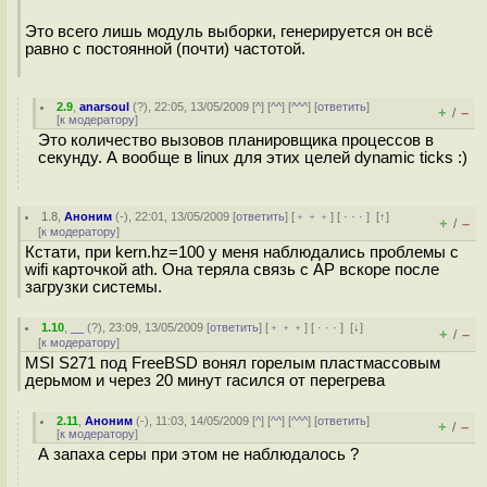
Это всего лишь модуль выборки, генерируется он всё
равно с постоянной (почти) частотой.
2.9
,
anarsoul
(
?
), 22:05, 13/05/2009 [
^
] [
^^
] [
^^^
] [
ответить
]
+
–
/
[
к модератору
]
Это количество вызовов планировщика процессов в
секунду. А вообще в linux для этих целей dynamic ticks :)
1.8
,
Аноним
(
-
), 22:01, 13/05/2009 [
ответить
] [
﹢﹢﹢
] [
· · ·
]
[
↑
]
+
–
/
[
к модератору
]
Кстати, при kern.hz=100 у меня наблюдались проблемы с
wifi карточкой ath. Она теряла связь с AP вскоре после
загрузки системы.
1.10
,
__
(
?
), 23:09, 13/05/2009 [
ответить
] [
﹢﹢﹢
] [
· · ·
]
[
↓
]
+
–
/
[
к модератору
]
MSI S271 под FreeBSD вонял горелым пластмассовым
дерьмом и через 20 минут гасился от перегрева
2.11
,
Аноним
(
-
), 11:03, 14/05/2009 [
^
] [
^^
] [
^^^
] [
ответить
]
+
–
/
[
к модератору
]
А запаха серы при этом не наблюдалось ?