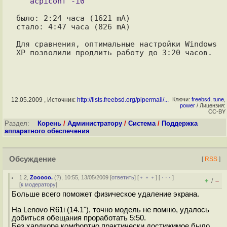
было: 2:24 часа (1621 mA)

стало: 4:47 часа (826 mA)

Для сравнения, оптимальные настройки Windows 
12.05.2009 , Источник:
http://lists.freebsd.org/pipermail/...
Ключи:
freebsd
,
tune
,
power
/ Лицензия:
CC-BY
Раздел:
Корень
/
Администратору
/
Система
/
Поддержка
аппаратного обеспечения
Обсуждение
[
RSS
]
1.2
,
Zooooo.
(
?
), 10:55, 13/05/2009 [
ответить
] [
﹢﹢﹢
] [
· · ·
]
+
–
/
[
к модератору
]
Больше всего поможет физическое удаление экрана.
На Lenovo R61i (14.1"), точно модель не помню, удалось
добиться обещания проработать 5:50.
Без хардкора комфортно практически достижимое было