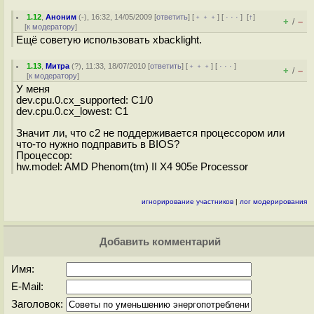
1.12
,
Аноним
(
-
), 16:32, 14/05/2009 [
ответить
] [
﹢﹢﹢
] [
· · ·
]
[
↑
]
+
–
/
[
к модератору
]
Ещё советую использовать xbacklight.
1.13
,
Митра
(
?
), 11:33, 18/07/2010 [
ответить
] [
﹢﹢﹢
] [
· · ·
]
+
–
/
[
к модератору
]
У меня
dev.cpu.0.cx_supported: C1/0
dev.cpu.0.cx_lowest: C1
Значит ли, что с2 не поддерживается процессором или
что-то нужно подправить в BIOS?
Процессор:
hw.model: AMD Phenom(tm) II X4 905e Processor
игнорирование участников
|
лог модерирования
Добавить комментарий
Имя:
E-Mail:
Заголовок: