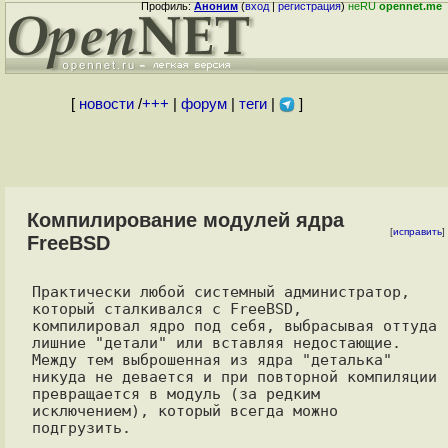
Профиль:
Аноним
(
вход
|
регистрация
)
неRU
opennet.me
[
новости
/
+++
|
форум
|
теги
|
]
Компилирование модулей ядра
[
исправить
]
FreeBSD
Практически любой системный администратор, 
который сталкивался с FreeBSD, 

компилировал ядро под себя, выбрасывая оттуда 
лишние "детали" или вставляя недостающие. 

Между тем выброшенная из ядра "деталька" 
никуда не девается и при повторной компиляции 

превращается в модуль (за редким 
исключением), который всегда можно 
подгрузить.
