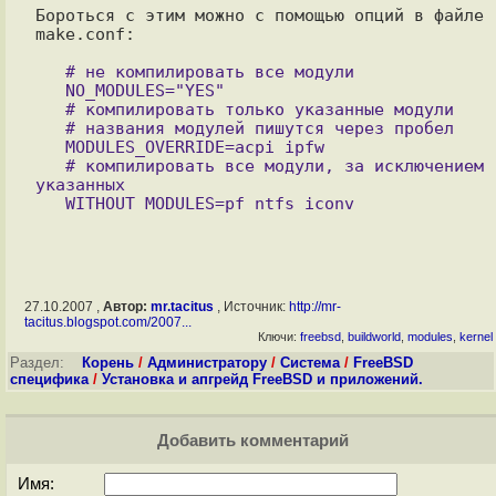
Бороться с этим можно с помощью опций в файле 
make.conf:

   # не компилировать все модули

   NO_MODULES="YES"

   # компилировать только указанные модули

   # названия модулей пишутся через пробел

   MODULES_OVERRIDE=acpi ipfw

   # компилировать все модули, за исключением 
указанных

27.10.2007 ,
Автор:
mr.tacitus
, Источник:
http://mr-
tacitus.blogspot.com/2007...
Ключи:
freebsd
,
buildworld
,
modules
,
kernel
Раздел:
Корень
/
Администратору
/
Система
/
FreeBSD
специфика
/
Установка и апгрейд FreeBSD и приложений.
Добавить комментарий
Имя: