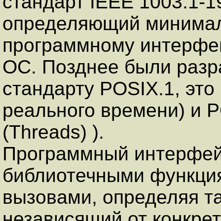
стандарт IEEE 1003.1-19
определяющий минимал
программному интерфей
ОС. Позднее были разр
стандарту POSIX.1, это
реального времени) и P
(Threads) ).
Программный интерфей
библиотечными функци
вызовами, определяя т
независящий от конкре