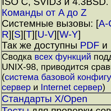
ISO C, SVID3 и 4.3BSD
Команды от A до Z
Системные вызовы: [
A-
R
][
S
][
T
][
U-V
][
W-Y
]
Так же доступны
PDF
и
Сводка
всех функций
подд
UNIX-98, приводится срав
(
система базовой конфиг
сервер
и
Internet сервер
)
Стандарты X/Open
Тесты
для проверки со