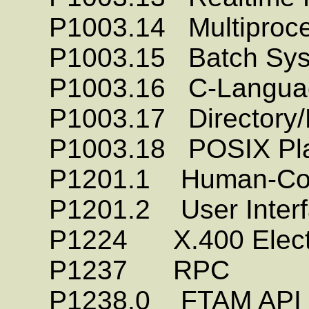
P1003.14 Multiprocess
P1003.15 Batch Sys
P1003.16 C-Language
P1003.17 Directory/N
P1003.18 POSIX Platf
P1201.1 Human-Compu
P1201.2 User Interfac
P1224 X.400 Electron
P1237 RPC
P1238.0 FTAM API (OS