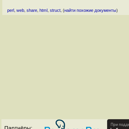
perl
,
web
,
share
,
html
,
struct
, (
найти похожие документы
)
Партнёры: